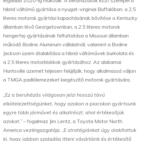
legalább 2020-ig működik. A beruházások közt szerepel a
hibrid váltómű gyártása a nyugat-virginiai Buffalóban, a 2,5
literes motorok gyártási kapacitásának bővítése a Kentucky
államban lévő Georgetownban, a 2,5 literes motorok
hengerfej-gyártásának felfuttatása a Missouri államban
működő Bodine Aluminum vállalatnál, valamint a Bodine
Jackson üzem átalakítása a hibrid váltóművek burkolata és
a 2,5 literes motorblokkok gyártásához. Az alabamai
Huntsville üzemet teljesen felújítják, hogy alkalmassá váljon
a TMGA padlólemezeket kiegészítő motorok gyártására.
„Ez a beruházás világosan jelzi hosszú távú
elkötelezettségünket, hogy azokon a piacokon gyártsunk
egyre több járművet és alkatrészt, ahol értékesítjük
azokat.”
– fogalmaz Jim Lentz, a Toyota Motor North
America vezérigazgatója. „
E stratégiánkat úgy alakítottuk
ki, hogy jobban szolgálja itteni vásárlóink és értékesítő