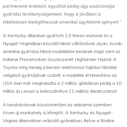
partnereink érdekeit, egyúttal pedig úgy pozícionálja
gyártási tevékenységeinket, hogy a jövőben is
tökéletesen kielégíthessük amerikai ügyfeleink igényeit.”
A Kentucky államban gyártott 2,5 literes motorok és a
Nyugat-Virginiában készülő hibrid váltóművek olyan, észak-
amerikai gyártású hibrid modellekbe kerülnek majd, mint az
indianai Princetonban összeszerelt Highlander Hybrid. A
Toyota még mindig a benzin-elektromos hajtású hibridek
világelső gyártójának számít: e modellek értékesítése az
USA-ban már meghaladta a 3 milliós, globálisan pedig a 10
milliós (a Lexust is beleszámítva 11 milliós) darabszámot.
A beruházásnak köszönhetően az alabamai üzemben
ötven új munkahely is létrejött. A Kentucky és Nyugat-
Virginia államokban működő gyárakban, illetve a Bodine