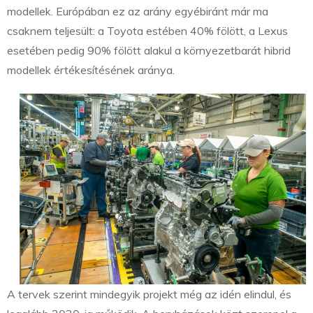
modellek. Európában ez az arány egyébiránt már ma
csaknem teljesült: a Toyota estében 40% fölött, a Lexus
esetében pedig 90% fölött alakul a környezetbarát hibrid
modellek értékesítésének aránya.
A tervek szerint mindegyik projekt még az idén elindul, és