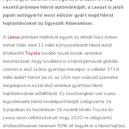
vezető prémium hibrid autómárkáját, a Lexust is jelző
japán autógyártó most először gyárt majd hibrid
hajtásláncokat az Egyesült Államokban.
A
Lexus
prémium márkával együtt az elmúlt húsz évben
immár több, mint 11 millió környezetbarát hibrid autót
értékesítő
Toyota
tovább növeli észak-amerikai
beruházásait, hogy továbbra is a hibrid járművek globális
szinten is első számú gyártója maradjon: a vállalat 373,8
millió dollárt fektet be öt, az USA-ban működő üzemébe,
megalapozva ezzel első amerikai gyártású hibrid
hajtásláncának előállítását. Ez összhangban van a piac
legszélesebb hibrid modellportfólióját (világszerte 34,
Európában és hazánkban 16 modell) kínáló Toyota és
Lexus azon célkitűzésével, hogy 2020-ra világszintű
értékesítéseinek minimum 50%-át tegyék ki a hibrid hajtású