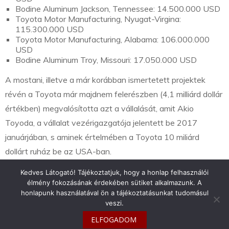
Bodine Aluminum Jackson, Tennessee: 14.500.000 USD
Toyota Motor Manufacturing, Nyugat-Virgina:
115.300.000 USD
Toyota Motor Manufacturing, Alabama: 106.000.000
USD
Bodine Aluminum Troy, Missouri: 17.050.000 USD
A mostani, illetve a már korábban ismertetett projektek
révén a Toyota már majdnem felerészben (4,1 milliárd dollár
értékben) megvalósította azt a vállalását, amit Akio
Toyoda, a vállalat vezérigazgatója jelentett be 2017
januárjában, s aminek értelmében a Toyota 10 miliárd
dollárt ruház be az USA-ban.
Kedves Látogató! Tájékoztatjuk, hogy a honlap felhasználói
élmény fokozásának érdekében sütiket alkalmazunk. A
honlapunk használatával ön a tájékoztatásunkat tudomásul
veszi.
info@toyotaclub.hu
ELFOGADOM
Copyright © 2026
Toyota Klub Magyarország