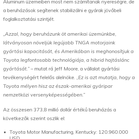
Aluminum üzemeiben most nem számítanak nyereségre, de
a beruházások segítenek stabilizálni e gyárak jövőbeli
foglalkoztatási szintjét.
„Azzal, hogy beruházunk öt amerikai üzemünkbe,
látványosan növeljük legújabb TNGA motorjaink
gyártási kapacitását, és Amerikában is meghonosítjuk a
Toyota legfontosabb technológiája, a hibrid hajtáslánc
gyártását.”
– mutat rá Jeff Moore, a vállalat gyártási
tevékenységért felelős alelnöke. „
Ez is azt mutatja, hogy a
Toyota mélyen hisz az észak-amerikai gyáripar
nemzetközi versenyképességében.”
Az összesen 373,8 millió dollár értékű beruházás a
következők szerint oszlik el:
Toyota Motor Manufacturing, Kentucky: 120.960.000
USD