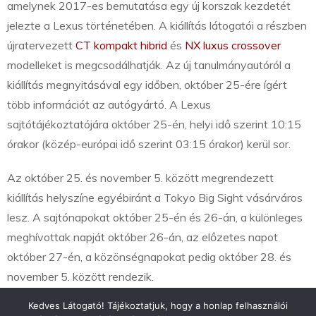
amelynek 2017-es bemutatása egy új korszak kezdetét
jelezte a Lexus történetében. A kiállítás látogatói a részben
újratervezett
CT kompakt hibrid
és
NX luxus crossover
modelleket is megcsodálhatják. Az új tanulmányautóról a
kiállítás megnyitásával egy időben, október 25-ére ígért
több információt az autógyártó. A Lexus
sajtótájékoztatójára október 25-én, helyi idő szerint 10:15
órakor (közép-európai idő szerint 03:15 órakor) kerül sor.
Az október 25. és november 5. között megrendezett
kiállítás helyszíne egyébiránt a Tokyo Big Sight vásárváros
lesz. A sajtónapokat október 25-én és 26-án, a különleges
meghívottak napját október 26-án, az előzetes napot
október 27-én, a közönségnapokat pedig október 28. és
november 5. között rendezik.
Kedves Látogató! Tájékoztatjuk, hogy a honlap felhasználói