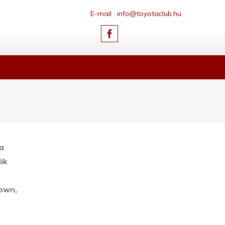
E-mail : info@toyotaclub.hu
 a
ik
own,