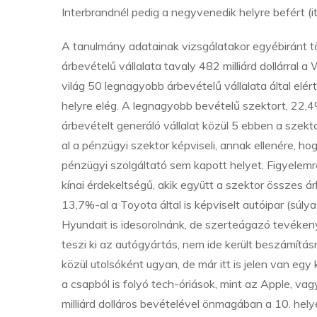
Interbrandnél pedig a negyvenedik helyre befért (
A tanulmány adatainak vizsgálatakor egyébiránt t
árbevételű vállalata tavaly 482 milliárd dollárral a
világ 50 legnagyobb árbevételű vállalata által elé
helyre elég. A legnagyobb bevételű szektort, 22,4%
árbevételt generáló vállalat közül 5 ebben a sz
al a pénzügyi szektor képviseli, annak ellenére, 
pénzügyi szolgáltató sem kapott helyet. Figyelem
kínai érdekeltségű, akik együtt a szektor összes 
13,7%-al a Toyota által is képviselt autóipar (sú
Hyundait is idesorolnánk, de szerteágazó tevéke
teszi ki az autógyártás, nem ide került beszámítá
közül utolsóként ugyan, de már itt is jelen van egy
a csapból is folyó tech-óriások, mint az Apple, va
milliárd dolláros bevételével önmagában a 10. helyen