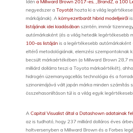
Idén
a Millward Brown 2017-es, „BrandZ, a 100 L
negyedszer a
Toyotát
hozta ki a világ legértékes
márkájának). A
környezetbarát hibrid modelljeiről
i
listájának idei kiadásában
szintén, immár tizenneg
autómárkaként (és a világ hetedik legértékesebb 
100-as listáján
is a legértékesebb autómárkaként (
eltérő metodológiának, elemzési szempontoknak k
becsült márkaértékében (a Millward Brown 28,7 milli
milliárd dollárra teszi a Toyota márkaértékét), ah
hidrogén üzemanyagcellás technológia és a forrada
szinonimájává vált japán márka minden számítás sz
összehasonlításon túl is a világ egyik legértékeseb
A
Capital Visualist által a Datashown adatainak f
az is tudható, hogy 237 milliárd dolláros éves árbe
holtversenyben a Millward Brown és a Forbes legé