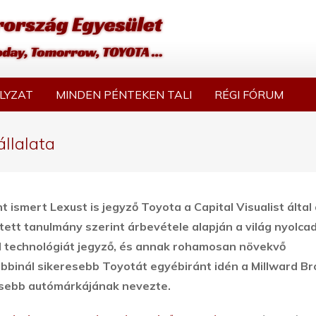
LYZAT
MINDEN PÉNTEKEN TALI
RÉGI FÓRUM
állalata
 ismert Lexust is jegyző Toyota a Capital Visualist által
tt tanulmány szerint árbevétele alapján a világ nyolcad
d technológiát jegyző, és annak rohamosan növekvő
inál sikeresebb Toyotát egyébiránt idén a Millward Br
ékesebb autómárkájának nevezte.