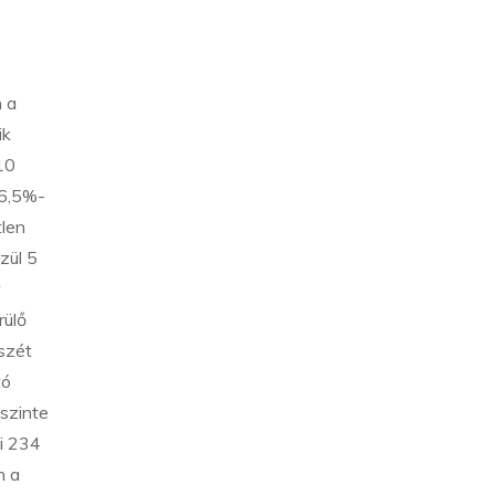
n a
ik
10
16,5%-
tlen
zül 5
rülő
szét
tó
 szinte
bi 234
n a