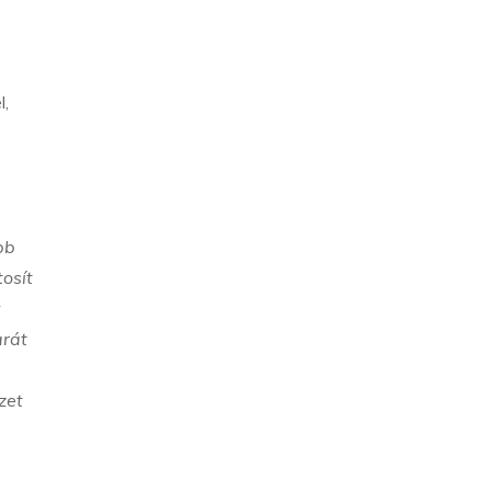
l,
bb
osít
v
arát
zet