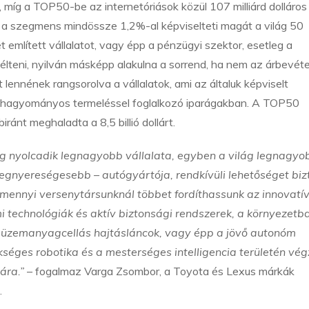
 míg a TOP50-be az internetóriások közül 107 milliárd dolláros
 a szegmens mindössze 1,2%-al képviselteti magát a világ 50
 említett vállalatot, vagy épp a pénzügyi szektor, esetleg a
élteni, nyilván másképp alakulna a sorrend, ha nem az árbevéte
t lennének rangsorolva a vállalatok, ami az általuk képviselt
a hagyományos termeléssel foglalkozó iparágakban. A TOP50
ánt meghaladta a 8,5 billió dollárt.
lág nyolcadik legnagyobb vállalata, egyben a világ legnagyo
egnyereségesebb – autógyártója, rendkívüli lehetőséget bizt
amennyi versenytársunknál többet fordíthassunk az innovatí
 technológiák és aktív biztonsági rendszerek, a környezetb
ogén üzemanyagcellás hajtásláncok, vagy épp a jövő autonóm
kséges robotika és a mesterséges intelligencia területén vég
ára.”
– fogalmaz Varga Zsombor, a Toyota és Lexus márkák
.