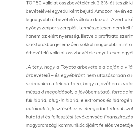
TOP50 vállalat összbevételének 3,6%-át teszik ki,
bevételével egyedüliként bejutó Amazon révén ez
legnagyobb árbevételű vállalata között. Azért a két
gyógyszeripar szereplőit természetesen nem kell f
hanem az elért nyereség, illetve a profitráta szerin
szektorokban jellemzően sokkal magasabb, mint 
árbevételű vállalat összbevétele együttesen egyébir
„A tény, hogy a Toyota árbevétele alapján a vi
árbevételű – és egyébiránt nem utolsósorban a l
számunkra a tekintetben, hogy a jövőben is val
műszaki megoldások, a jövőbemutató, forradalmi
full hibrid, plug-in hibrid, elektromos és hidr
autóinak fejlesztéséhez is elengedhetetlenül szü
kutatási és fejlesztési tevékenység finanszírozás
magyarországi kommunikációjáért felelős vezetője