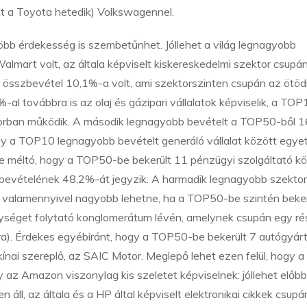
itt a Toyota hetedik) Volkswagennel.
öbb érdekesség is szembetűnhet. Jóllehet a világ legnagyobb
 Walmart volt, az általa képviselt kiskereskedelmi szektor csupá
rt összbevétel 10,1%-a volt, ami szektorszinten csupán az ötöd
-al továbbra is az olaj és gázipari vállalatok képviselik, a TOP
ektorban működik. A második legnagyobb bevételt a TOP50-ből 
hogy a TOP10 legnagyobb bevételt generáló vállalat között egye
re méltó, hogy a TOP50-be bekerült 11 pénzügyi szolgáltató kö
árbevételének 48,2%-át jegyzik. A harmadik legnagyobb szektor
lya valamennyivel nagyobb lehetne, ha a TOP50-be szintén beke
nységet folytató konglomerátum lévén, amelynek csupán egy ré
sra). Érdekes egyébiránt, hogy a TOP50-be bekerült 7 autógyár
 kínai szereplő, az SAIC Motor. Meglepő lehet ezen felül, hogy a
gy az Amazon viszonylag kis szeletet képviselnek: jóllehet előb
 áll, az általa és a HP által képviselt elektronikai cikkek csupá