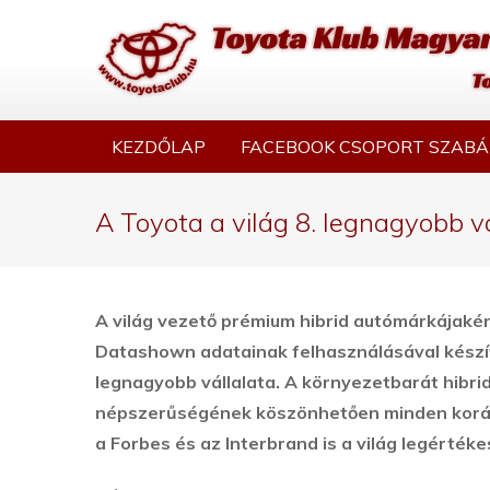
KEZDŐLAP
FACEBOOK CSOPORT SZABÁ
A Toyota a világ 8. legnagyobb v
A világ vezető prémium hibrid autómárkájaként
Datashown adatainak felhasználásával készíte
legnagyobb vállalata.
A környezetbarát hibri
népszerűségének köszönhetően minden korább
a Forbes és az Interbrand is a világ legért