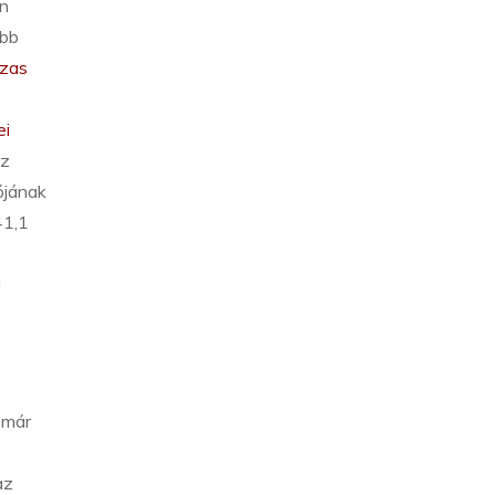
n
ebb
ázas
ei
Az
ójának
41,1
g
 már
az