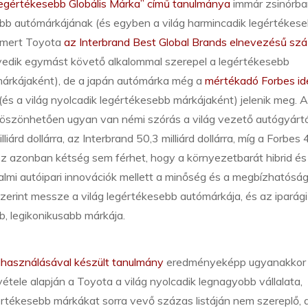
egértékesebb Globális Márka” című tanulmánya
immár zsinórba
ebb autómárkájának (és egyben a világ harmincadik legértékes
smert Toyota
az Interbrand Best Global Brands elnevezésű sz
yedik egymást követő alkalommal szerepel a legértékesebb
márkájaként), de a japán autómárka még a
mértékadó Forbes id
és a világ nyolcadik legértékesebb márkájaként) jelenik meg. 
öszönhetően ugyan van némi szórás a világ vezető autógyárt
árd dollárra, az Interbrand 50,3 milliárd dollárra, míg a Forbes 
hoz azonban kétség sem férhet, hogy a környezetbarát hibrid és
lmi autóipari innovációk mellett a minőség és a megbízhatósá
erint messze a világ legértékesebb autómárkája, és az iparági
b, legikonikusabb márkája.
elhasználásával készült tanulmány
eredményeképp ugyanakkor
vétele alapján a Toyota a világ nyolcadik legnagyobb vállalata,
rtékesebb márkákat sorra vevő százas listáján nem szereplő, 