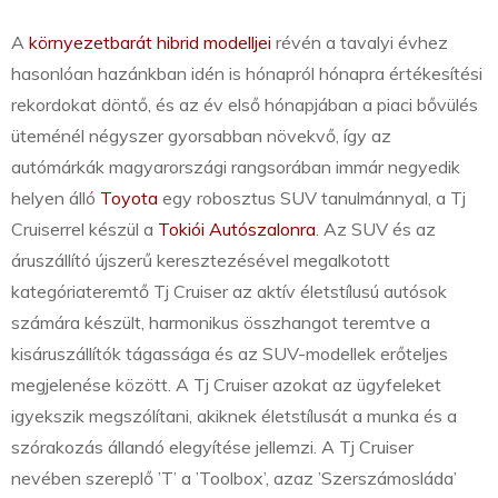
A
környezetbarát hibrid modelljei
révén a tavalyi évhez
hasonlóan hazánkban idén is hónapról hónapra értékesítési
rekordokat döntő, és az év első hónapjában a piaci bővülés
üteménél négyszer gyorsabban növekvő, így az
autómárkák magyarországi rangsorában immár negyedik
helyen álló
Toyota
egy robosztus SUV tanulmánnyal, a Tj
Cruiserrel készül a
Tokiói Autószalonra
. Az SUV és az
áruszállító újszerű keresztezésével megalkotott
kategóriateremtő Tj Cruiser az aktív életstílusú autósok
számára készült, harmonikus összhangot teremtve a
kisáruszállítók tágassága és az SUV-modellek erőteljes
megjelenése között. A Tj Cruiser azokat az ügyfeleket
igyekszik megszólítani, akiknek életstílusát a munka és a
szórakozás állandó elegyítése jellemzi. A Tj Cruiser
nevében szereplő ’T’ a ’Toolbox’, azaz ’Szerszámosláda’