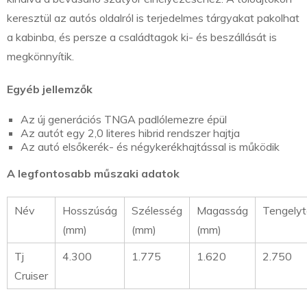
keresztül az autós oldalról is terjedelmes tárgyakat pakolhat
a kabinba, és persze a családtagok ki- és beszállását is
megkönnyítik.
Egyéb jellemzők
Az új generációs TNGA padlólemezre épül
Az autót egy 2,0 literes hibrid rendszer hajtja
Az autó elsőkerék- és négykerékhajtással is működik
A legfontosabb műszaki adatok
Név
Hosszúság
Szélesség
Magasság
Tengelyt
(mm)
(mm)
(mm)
Tj
4.300
1.775
1.620
2.750
Cruiser