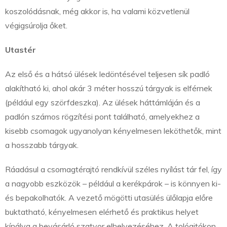
koszolódásnak, még akkor is, ha valami közvetlenül
végigsúrolja őket.
Utastér
Az első és a hátsó ülések ledöntésével teljesen sík padló
alakítható ki, ahol akár 3 méter hosszú tárgyak is elférnek
(például egy szörfdeszka). Az ülések háttámláján és a
padlón számos rögzítési pont található, amelyekhez a
kisebb csomagok ugyanolyan kényelmesen leköthetők, mint
a hosszabb tárgyak.
Ráadásul a csomagtérajtó rendkívül széles nyílást tár fel, így
a nagyobb eszközök – például a kerékpárok – is könnyen ki-
és bepakolhatók. A vezető mögötti utasülés ülőlapja előre
buktatható, kényelmesen elérhető és praktikus helyet
kínálva a bevásárló szatyor elhelyezéséhez. A tolóajtókon