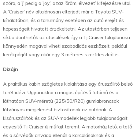
szóra, a ’j’ pedig a ’joy’, azaz ’öröm, élvezet’ kifejezésre utal.
A ’Cruiser’ név általánosan elterjedt már a Toyota SUV-
kínálatában, és a tanulmány esetében az autó erejét és
képességeit hivatott érzékeltetni. Az utastérben teljesen
síkba dönthetők az utasülések, így a Tj Cruiser tulajdonosa
könnyedén magával viheti szabadidős eszközeit, például
kerékpárját vagy akár egy 3 méteres szörfdeszkát is.
Dizájn
A praktikus kabin szögletes kialakítása egy áruszállító belső
terét idézi. Ugyanakkor a magas építésű futómű és a
láthatóan SUV-méretű (225/50/R20) gumiabroncsok
látványos megjelenést biztosítanak az autónak. A
kisáruszállítók és az SUV-modellek legjobb tulajdonságait
egyesítő Tj Cruiser új műfajt teremt. A motorháztető, a tető
és a sárvédők anyaga ellenáll a karcolásoknak és a