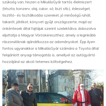
szükség van, hiszen a MikulásGyár tartós élelmiszert
(tészta, konzerv, olaj, cukor, só, liszt stb.), édességet,
tisztító- és tisztálkodási szereket, jó minőségű ruhát,
takarót, játékot, könyvet gyűjt országszerte, majd az
önkéntesek által fajtájuk szerint szelektálva, dobozolva
eljuttatja a Magyar Vöröskereszthez, amely a leginkább
rászorulóknak ajándékozza az adományokat. Épp ilyen
fontos ugyanakkor a MikulásGyár számára a Toyota által
felajánlott anyagi támogatás is, amellyel az autógyártó
hozzájárul az akció tetemes költségeihez.