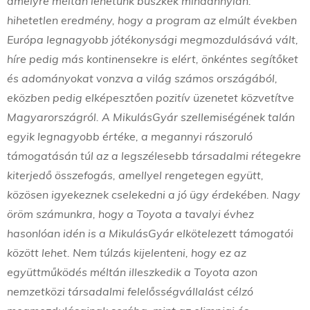
amelyre méltán lehetünk büszkék mindannyian:
hihetetlen eredmény, hogy a program az elmúlt években
Európa legnagyobb jótékonysági megmozdulásává vált,
híre pedig más kontinensekre is elért, önkéntes segítőket
és adományokat vonzva a világ számos országából,
eközben pedig elképesztően pozitív üzenetet közvetítve
Magyarországról. A MikulásGyár szellemiségének talán
egyik legnagyobb értéke, a megannyi rászoruló
támogatásán túl az a legszélesebb társadalmi rétegekre
kiterjedő összefogás, amellyel rengetegen együtt,
közösen igyekeznek cselekedni a jó ügy érdekében. Nagy
öröm számunkra, hogy a Toyota a tavalyi évhez
hasonlóan idén is a MikulásGyár elkötelezett támogatói
között lehet. Nem túlzás kijelenteni, hogy ez az
együttműködés méltán illeszkedik a Toyota azon
nemzetközi társadalmi felelősségvállalást célzó