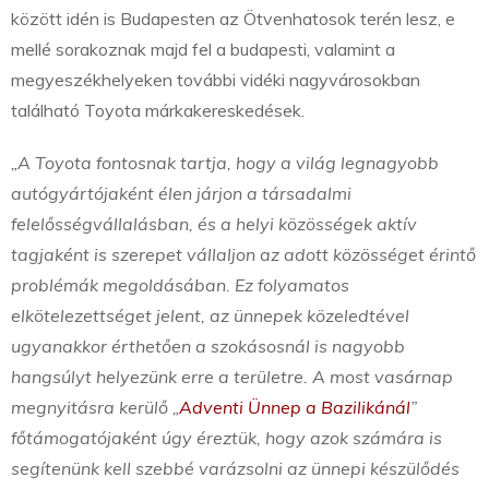
között idén is Budapesten az Ötvenhatosok terén lesz, e
mellé sorakoznak majd fel a budapesti, valamint a
megyeszékhelyeken további vidéki nagyvárosokban
található Toyota márkakereskedések.
„A Toyota fontosnak tartja, hogy a világ legnagyobb
autógyártójaként élen járjon a társadalmi
felelősségvállalásban, és a helyi közösségek aktív
tagjaként is szerepet vállaljon az adott közösséget érintő
problémák megoldásában. Ez folyamatos
elkötelezettséget jelent, az ünnepek közeledtével
ugyanakkor érthetően a szokásosnál is nagyobb
hangsúlyt helyezünk erre a területre. A most vasárnap
megnyitásra kerülő „
Adventi Ünnep a Bazilikánál
”
főtámogatójaként úgy éreztük, hogy azok számára is
segítenünk kell szebbé varázsolni az ünnepi készülődés