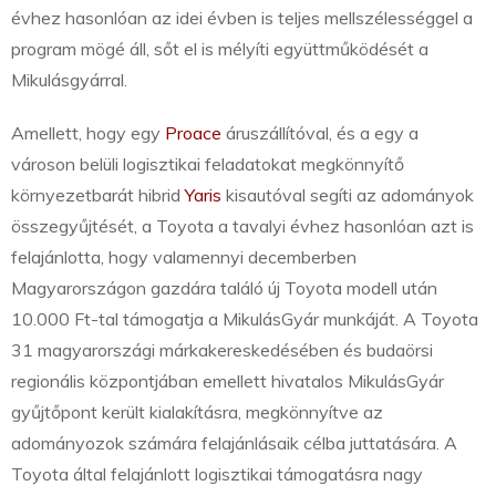
évhez hasonlóan az idei évben is teljes mellszélességgel a
program mögé áll, sőt el is mélyíti együttműködését a
Mikulásgyárral.
Amellett, hogy egy
Proace
áruszállítóval, és a egy a
városon belüli logisztikai feladatokat megkönnyítő
környezetbarát hibrid
Yaris
kisautóval segíti az adományok
összegyűjtését, a Toyota a tavalyi évhez hasonlóan azt is
felajánlotta, hogy valamennyi decemberben
Magyarországon gazdára találó új Toyota modell után
10.000 Ft-tal támogatja a MikulásGyár munkáját. A Toyota
31 magyarországi márkakereskedésében és budaörsi
regionális központjában emellett hivatalos MikulásGyár
gyűjtőpont került kialakításra, megkönnyítve az
adományozok számára felajánlásaik célba juttatására. A
Toyota által felajánlott logisztikai támogatásra nagy