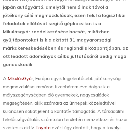
japán autógyártó, amelytől nem állnak távol a
jótékony célú megmozdulások, ezen felül a logisztikai
feladatok ellátását segítő gépkocsikat is a
Mikulásgyár rendelkezésére bocsát, miközben
gyűjtőpontokat is kialakított 31 magyarországi
márkakereskedésében és regionális központjában, az
ott leadott adományok célba juttatásáról pedig maga
gondoskodik.
A
MikulásGyá
r, Európa egyik legjelentősebb jótékonysági
megmozdulása immáron tizenhárom éve dolgozik a
mélyszegénységben élő gyermekek, nagycsaládok
megsegítésén, akik számára az ünnepek közeledtével
különösen sokat jelent a karitatív támogatás. A társadalmi
felelősségvállalás számtalan területén nemzetközi és hazai
szinten is aktív
Toyota
ezért úgy döntött, hogy a tavalyi