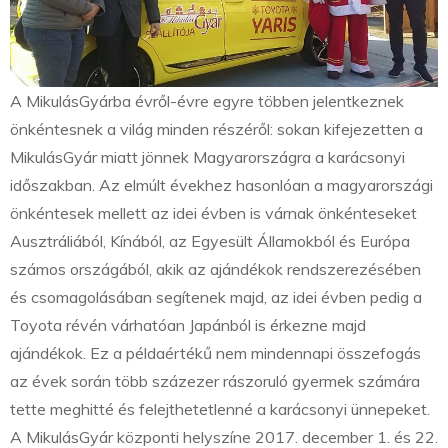
A MikulásGyárba évről-évre egyre többen jelentkeznek
önkéntesnek a világ minden részéről: sokan kifejezetten a
MikulásGyár miatt jönnek Magyarországra a karácsonyi
időszakban. Az elmúlt évekhez hasonlóan a magyarországi
önkéntesek mellett az idei évben is várnak önkénteseket
Ausztráliából, Kínából, az Egyesült Államokból és Európa
számos országából, akik az ajándékok rendszerezésében
és csomagolásában segítenek majd, az idei évben pedig a
Toyota révén várhatóan Japánból is érkezne majd
ajándékok. Ez a példaértékű nem mindennapi összefogás
az évek során több százezer rászoruló gyermek számára
tette meghitté és felejthetetlenné a karácsonyi ünnepeket.
A MikulásGyár központi helyszíne 2017. december 1. és 22.