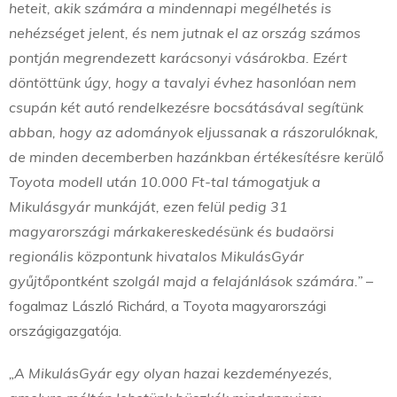
heteit, akik számára a mindennapi megélhetés is
nehézséget jelent, és nem jutnak el az ország számos
pontján megrendezett karácsonyi vásárokba. Ezért
döntöttünk úgy, hogy a tavalyi évhez hasonlóan nem
csupán két autó rendelkezésre bocsátásával segítünk
abban, hogy az adományok eljussanak a rászorulóknak,
de minden decemberben hazánkban értékesítésre kerülő
Toyota modell után 10.000 Ft-tal támogatjuk a
Mikulásgyár munkáját, ezen felül pedig 31
magyarországi márkakereskedésünk és budaörsi
regionális központunk hivatalos MikulásGyár
gyűjtőpontként szolgál majd a felajánlások számára.”
–
fogalmaz László Richárd, a Toyota magyarországi
országigazgatója.
„A MikulásGyár egy olyan hazai kezdeményezés,