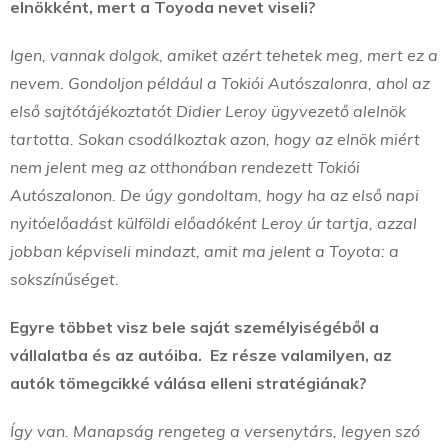
elnökként, mert a Toyoda nevet viseli?
Igen, vannak dolgok, amiket azért tehetek meg, mert ez a
nevem. Gondoljon például a Tokiói Autószalonra, ahol az
első sajtótájékoztatót Didier Leroy ügyvezető alelnök
tartotta. Sokan csodálkoztak azon, hogy az elnök miért
nem jelent meg az otthonában rendezett Tokiói
Autószalonon. De úgy gondoltam, hogy ha az első napi
nyitóelőadást külföldi előadóként Leroy úr tartja, azzal
jobban képviseli mindazt, amit ma jelent a Toyota: a
sokszínűséget.
Egyre többet visz bele saját személyiségéből a
vállalatba és az autóiba. Ez része valamilyen, az
autók tömegcikké válása elleni stratégiának?
Így van. Manapság rengeteg a versenytárs, legyen szó