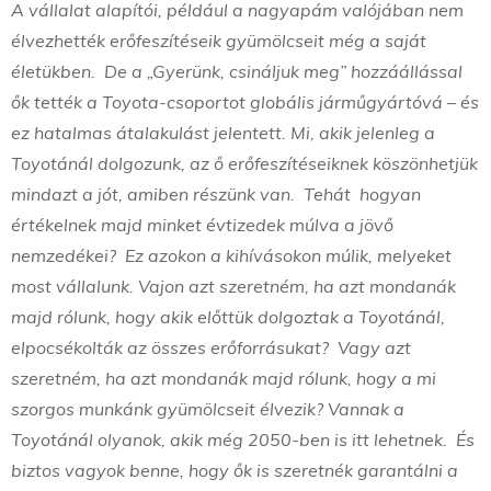
A vállalat alapítói, például a nagyapám valójában nem
élvezhették erőfeszítéseik gyümölcseit még a saját
életükben. De a „Gyerünk, csináljuk meg” hozzáállással
ők tették a Toyota-csoportot globális járműgyártóvá – és
ez hatalmas átalakulást jelentett. Mi, akik jelenleg a
Toyotánál dolgozunk, az ő erőfeszítéseiknek köszönhetjük
mindazt a jót, amiben részünk van. Tehát hogyan
értékelnek majd minket évtizedek múlva a jövő
nemzedékei? Ez azokon a kihívásokon múlik, melyeket
most vállalunk. Vajon azt szeretném, ha azt mondanák
majd rólunk, hogy akik előttük dolgoztak a Toyotánál,
elpocsékolták az összes erőforrásukat? Vagy azt
szeretném, ha azt mondanák majd rólunk, hogy a mi
szorgos munkánk gyümölcseit élvezik? Vannak a
Toyotánál olyanok, akik még 2050-ben is itt lehetnek. És
biztos vagyok benne, hogy ők is szeretnék garantálni a