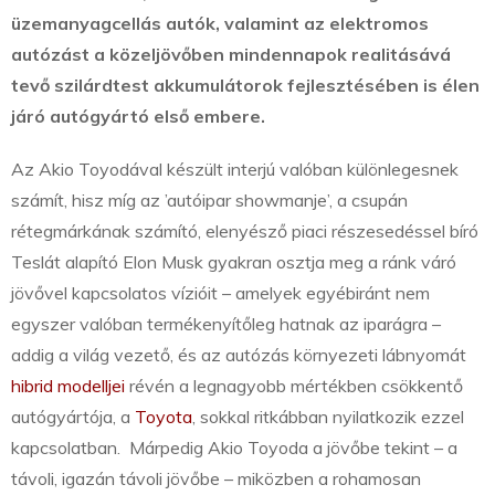
üzemanyagcellás autók, valamint az elektromos
autózást a közeljövőben mindennapok realitásává
tevő szilárdtest akkumulátorok fejlesztésében is élen
járó autógyártó első embere.
Az Akio Toyodával készült interjú valóban különlegesnek
számít, hisz míg az ’autóipar showmanje’, a csupán
rétegmárkának számító, elenyésző piaci részesedéssel bíró
Teslát alapító Elon Musk gyakran osztja meg a ránk váró
jövővel kapcsolatos vízióit – amelyek egyébiránt nem
egyszer valóban termékenyítőleg hatnak az iparágra –
addig a világ vezető, és az autózás környezeti lábnyomát
hibrid modelljei
révén a legnagyobb mértékben csökkentő
autógyártója, a
Toyota
, sokkal ritkábban nyilatkozik ezzel
kapcsolatban. Márpedig Akio Toyoda a jövőbe tekint – a
távoli, igazán távoli jövőbe – miközben a rohamosan