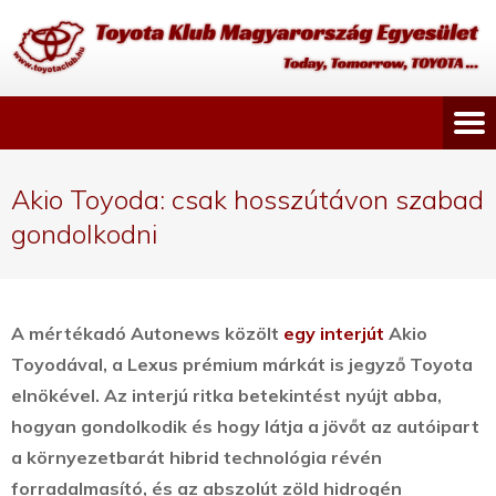
Akio Toyoda: csak hosszútávon szabad
gondolkodni
A mértékadó Autonews közölt
egy interjút
Akio
Toyodával, a Lexus prémium márkát is jegyző Toyota
elnökével. Az interjú ritka betekintést nyújt abba,
hogyan gondolkodik és hogy látja a jövőt
az autóipart
a környezetbarát hibrid technológia révén
forradalmasító, és az abszolút zöld hidrogén