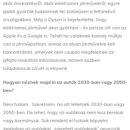
akár önvezetésről, akár elektromos járművekről; egyre
újabb gyártók bukkannak fel, különösen a feltörekvő
országokban. Még a Dyson is bejelentette, hogy
elektromos járművet akar gyártani – és persze ott van az
Apple és a Google is. Tehát ha valakinek komoly múltja
van a járműiparban, annak az olyan járművekre kell
koncentrálnia, amelyek nem csupán megfelelnek az
újfajta mobilitás kihívásainak, hanem közben
tulajdonosuk szívét is elnyerik.
Hogyan néznek majd ki az autók 2030-ban vagy 2050-
ben?
Nem tudom. Szeretném, ha ott lehetnék 2030-ban vagy
2050-ben. De lehet, hogy az autóknak nem lesz kerekük
vagy kormányuk. Sok mindent el tudunk képzelni.
Japánban az autónkat „szeretett autónknak” nevezzük.