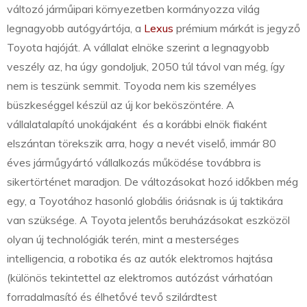
változó járműipari környezetben kormányozza világ
legnagyobb autógyártója, a
Lexus
prémium márkát is jegyző
Toyota hajóját. A vállalat elnöke szerint a legnagyobb
veszély az, ha úgy gondoljuk, 2050 túl távol van még, így
nem is teszünk semmit. Toyoda nem kis személyes
büszkeséggel készül az új kor beköszöntére. A
vállalatalapító unokájaként és a korábbi elnök fiaként
elszántan törekszik arra, hogy a nevét viselő, immár 80
éves járműgyártó vállalkozás működése továbbra is
sikertörténet maradjon. De változásokat hozó időkben még
egy, a Toyotához hasonló globális óriásnak is új taktikára
van szüksége. A Toyota jelentős beruházásokat eszközöl
olyan új technológiák terén, mint a mesterséges
intelligencia, a robotika és az autók elektromos hajtása
(különös tekintettel az elektromos autózást várhatóan
forradalmasító és élhetővé tevő szilárdtest