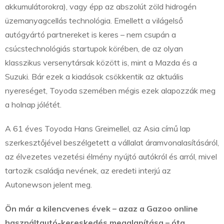
akkumulátorokra), vagy épp az abszolút zöld hidrogén
üzemanyagcellás technológia. Emellett a világelső
autógyártó partnereket is keres – nem csupán a
csúcstechnológiás startupok körében, de az olyan
klasszikus versenytársak között is, mint a Mazda és a
Suzuki. Bár ezek a kiadások csökkentik az aktuális
nyereséget, Toyoda szemében mégis ezek alapozzák meg
a holnap jólétét.
A 61 éves Toyoda Hans Greimellel, az Asia című lap
szerkesztőjével beszélgetett a vállalat áramvonalasításáról,
az élvezetes vezetési élmény nyújtó autókról és arról, mivel
tartozik családja nevének, az eredeti interjú az
Autonewson jelent meg.
Ön már a kilencvenes évek – azaz a Gazoo online
használtautó-kereskedés megalapítása – óta