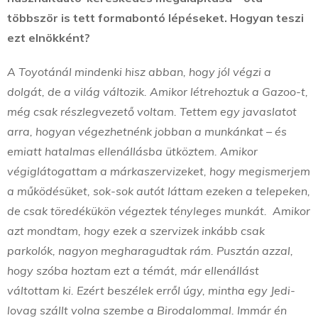
többször is tett formabontó lépéseket. Hogyan teszi
ezt elnökként?
A Toyotánál mindenki hisz abban, hogy jól végzi a
dolgát, de a világ változik. Amikor létrehoztuk a Gazoo-t,
még csak részlegvezető voltam. Tettem egy javaslatot
arra, hogyan végezhetnénk jobban a munkánkat – és
emiatt hatalmas ellenállásba ütköztem. Amikor
végiglátogattam a márkaszervizeket, hogy megismerjem
a működésüket, sok-sok autót láttam ezeken a telepeken,
de csak töredékükön végeztek tényleges munkát. Amikor
azt mondtam, hogy ezek a szervizek inkább csak
parkolók, nagyon megharagudtak rám. Pusztán azzal,
hogy szóba hoztam ezt a témát, már ellenállást
váltottam ki. Ezért beszélek erről úgy, mintha egy Jedi-
lovag szállt volna szembe a Birodalommal. Immár én