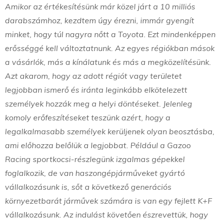
Amikor az értékesítésünk már közel járt a 10 milliós
darabszámhoz, kezdtem úgy érezni, immár gyengít
minket, hogy túl nagyra nőtt a Toyota. Ezt mindenképpen
erősséggé kell változtatnunk. Az egyes régiókban mások
a vásárlók, más a kínálatunk és más a megközelítésünk.
Azt akarom, hogy az adott régiót vagy területet
legjobban ismerő és iránta leginkább elkötelezett
személyek hozzák meg a helyi döntéseket. Jelenleg
komoly erőfeszítéseket teszünk azért, hogy a
legalkalmasabb személyek kerüljenek olyan beosztásba,
ami előhozza belőlük a legjobbat. Például a Gazoo
Racing sportkocsi-részlegünk izgalmas gépekkel
foglalkozik, de van haszongépjárműveket gyártó
vállalkozásunk is, sőt a következő generációs
környezetbarát járművek számára is van egy fejlett K+F
vállalkozásunk. Az indulást követően észrevettük, hogy