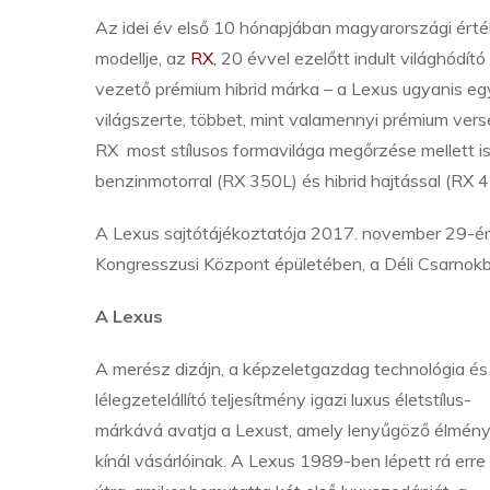
Az idei év első 10 hónapjában magyarországi ért
modellje, az
RX
, 20 évvel ezelőtt indult világhódít
vezető prémium hibrid márka – a Lexus ugyanis egym
világszerte, többet, mint valamennyi prémium ver
RX most stílusos formavilága megőrzése mellett is 
benzinmotorral (RX 350L) és hibrid hajtással (RX 
A Lexus sajtótájékoztatója 2017. november 29-én,
Kongresszusi Központ épületében, a Déli Csarnokba
A Lexus
A merész dizájn, a képzeletgazdag technológia és
lélegzetelállító teljesítmény igazi luxus életstílus-
márkává avatja a Lexust, amely lenyűgöző élmén
kínál vásárlóinak. A Lexus 1989-ben lépett rá erre