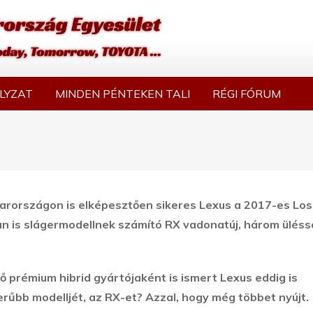
LYZAT
MINDEN PÉNTEKEN TALI
RÉGI FÓRUM
yarországon is elképesztően sikeres Lexus a 2017-es Los
n is slágermodellnek számító RX vadonatúj, három üléss
ő prémium hibrid gyártójaként is ismert Lexus eddig is
erűbb modelljét, az RX-et? Azzal, hogy még többet nyújt.