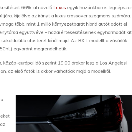
ékesítéseit 66%-al növelő
Lexus
egyik hazánkban is legnépsze
ó útjára, kijelölve az irányt a luxus crossover szegmens számára.
aga több, mint 1 millió környezetbarát hibrid autót adott el
senytársa együttvéve – hazai értékesítéseinek egyharmadát ki
sokoldalúbb utasteret kínál majd. Az RX L modellt a vásárlók
450hL) egyaránt megrendelhetik.
 közép-európai idő szerint 19:00 órakor lesz a Los Angelesi
n, az első fotók is akkor várhatóak majd a modellről.
 a
yeket
 az