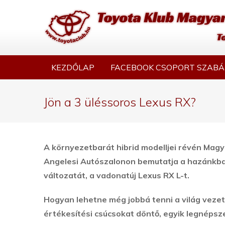
KEZDŐLAP
FACEBOOK CSOPORT SZABÁ
Jön a 3 üléssoros Lexus RX?
A környezetbarát hibrid modelljei révén Mag
Angelesi Autószalonon bemutatja a hazánkba
változatát, a vadonatúj Lexus RX L-t.
Hogyan lehetne még jobbá tenni a világ vezet
értékesítési csúcsokat döntő, egyik legnépsz