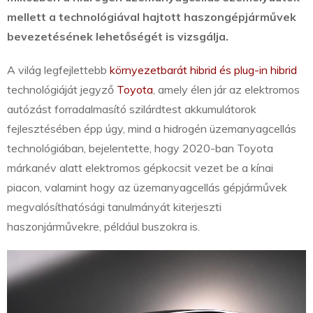
mellett a technológiával hajtott haszongépjárművek
bevezetésének lehetőségét is vizsgálja.
A világ legfejlettebb
környezetbarát hibrid és plug-in hibrid
technológiáját jegyző
Toyota
, amely élen jár az elektromos
autózást forradalmasító szilárdtest akkumulátorok
fejlesztésében épp úgy, mind a hidrogén üzemanyagcellás
technológiában, bejelentette, hogy 2020-ban Toyota
márkanév alatt elektromos gépkocsit vezet be a kínai
piacon, valamint hogy az üzemanyagcellás gépjárművek
megvalósíthatósági tanulmányát kiterjeszti
haszonjárművekre, például buszokra is.