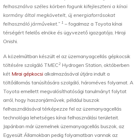
felhasználva széles körben fogunk kifejleszteni a kínai
kormány által megkövetelt, új energiaforrásokat
1
felhasználó járműveket.”
– fogalmaz a Toyota kínai
térségért felelős elnöke és ügyvezető igazgatója, Hiroji
Onishi.
A közelmúltban készült el az üzemanyagcellás gépkocsik
2
töltésére szolgáló TMEC
Hydrogen Station, októberben
két
Mirai gépkocsi
alkalmazásával útjára indult a
töltőállomás tanúsítására szolgáló, hároméves folyamat. A
Toyota emellett megvalósíthatósági tanulmányt folytat
arról, hogy haszonjárművek, például buszok
felhasználásával térképezze fel az üzemanyagcellás
technológia lehetséges kínai felhasználási területeit.
Japánban már üzemelnek üzemanyagcellás buszok, az
Egyesült Államokban pedig folyamatban vannak az