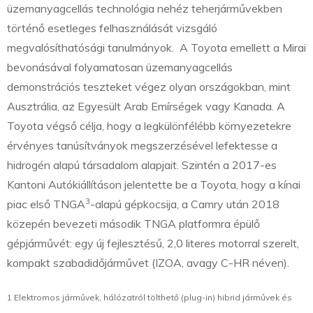
üzemanyagcellás technológia nehéz teherjárművekben
történő esetleges felhasználását vizsgáló
megvalósíthatósági tanulmányok. A Toyota emellett a Mirai
bevonásával folyamatosan üzemanyagcellás
demonstrációs teszteket végez olyan országokban, mint
Ausztrália, az Egyesült Arab Emírségek vagy Kanada. A
Toyota végső célja, hogy a legkülönfélébb környezetekre
érvényes tanúsítványok megszerzésével lefektesse a
hidrogén alapú társadalom alapjait. Szintén a 2017-es
Kantoni Autókiállításon jelentette be a Toyota, hogy a kínai
3
piac első TNGA
-alapú gépkocsija, a Camry után 2018
közepén bevezeti második TNGA platformra épülő
gépjárművét: egy új fejlesztésű, 2,0 literes motorral szerelt,
kompakt szabadidőjárművet (IZOA, avagy C-HR néven).
1 Elektromos járművek, hálózatról tölthető (plug-in) hibrid járművek és