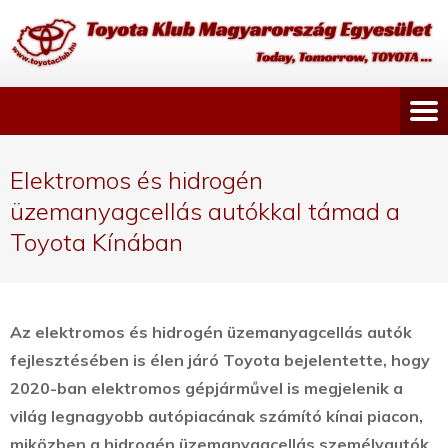
Elektromos és hidrogén
üzemanyagcellás autókkal támad a
Toyota Kínában
Az elektromos és hidrogén üzemanyagcellás autók
fejlesztésében is élen járó Toyota bejelentette, hogy
2020-ban elektromos gépjárművel is megjelenik a
világ legnagyobb autópiacának számító kínai piacon,
miközben a hidrogén üzemanyagcellás személyautók