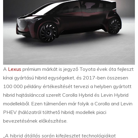
A
Lexus
prémium márkát is jegyző Toyota évek óta fejleszt
kínai gyártású hibrid egységeket, és 2017-ben összesen
100 000 példány értékesítését tervezi a helyben gyártott
hibrid hajtáslánccal szerelt Corolla Hybrid és Levin Hybrid
modellekből. Ezen túlmenően már folyik a Corolla and Levin
PHEV (hálózatról tölthető hibrid) modellek piaci
bevezetésének előkészítése.
„A hibrid átállás során kifejlesztet technológiákat