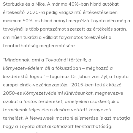
Starbucks és a Nike. A már ma 40%-ban hibrid autókat
értékesítő, 2020-ra pedig világszintű értékestéseiben
minimum 50%-os hibrid arányt megcélzó Toyota idén még a
tavalyinál is több pontszámot szerzett az értékelés során,
ami hűen tükrözi a vállalat folyamatos törekvését a
fenntarthatóság megteremtésére.
“Mindannak, ami a Toyotánál történik, a
környezetvédelem áll a fókuszában – méghozzá a
kezdetektől fogva.”
– fogalmaz Dr. Johan van Zyl, a Toyota
európai elnök-vezérigazgatója.
“2015-ben tettük közzé
2050-es Környezetvédelmi Kihívásunkat, megnevezve
azokat a fontos területeket, amelyeken csökkentjük a
termékeink teljes életciklusára vetített környezeti
terhelést. A Newsweek mostani elismerése is azt mutatja
hogy a Toyota által alkalmazott fenntarthatósági