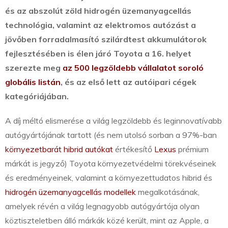
és az abszolút zöld hidrogén üzemanyagcellás
technológia, valamint az elektromos autózást a
jövőben forradalmasító szilárdtest akkumulátorok
fejlesztésében is élen járó Toyota a 16. helyet
szerezte meg
az 500 legzöldebb vállalatot soroló
globális listán
, és az első lett az autóipari cégek
kategóriájában.
A díj méltó elismerése a világ legzöldebb és leginnovatívabb
autógyártójának tartott (és nem utolsó sorban a 97%-ban
környezetbarát hibrid autókat
értékesítő
Lexus
prémium
márkát is jegyző) Toyota környezetvédelmi törekvéseinek
és eredményeinek, valamint a környezettudatos hibrid és
hidrogén üzemanyagcellás modellek
megalkotásának,
amelyek révén a világ legnagyobb autógyártója olyan
köztiszteletben álló márkák közé került, mint az Apple, a