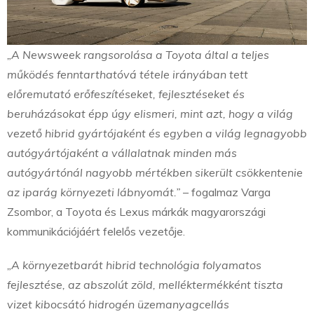
„A Newsweek rangsorolása a Toyota által a teljes
működés fenntarthatóvá tétele irányában tett
előremutató erőfeszítéseket, fejlesztéseket és
beruházásokat épp úgy elismeri, mint azt, hogy a világ
vezető hibrid gyártójaként és egyben a világ legnagyobb
autógyártójaként a vállalatnak minden más
autógyártónál nagyobb mértékben sikerült csökkentenie
az iparág környezeti lábnyomát.”
– fogalmaz Varga
Zsombor, a Toyota és Lexus márkák magyarországi
kommunikációjáért felelős vezetője.
„A környezetbarát hibrid technológia folyamatos
fejlesztése, az abszolút zöld, melléktermékként tiszta
vizet kibocsátó hidrogén üzemanyagcellás