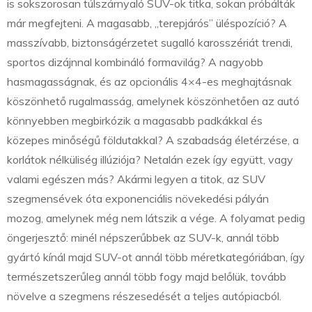
is sokszorosan túlszárnyaló SUV-ok titka, sokan próbálták
már megfejteni. A magasabb, „terepjárós” üléspozíció? A
masszívabb, biztonságérzetet sugalló karosszériát trendi,
sportos dizájnnal kombináló formavilág? A nagyobb
hasmagasságnak, és az opcionális 4×4-es meghajtásnak
köszönhető rugalmasság, amelynek köszönhetően az autó
könnyebben megbirkózik a magasabb padkákkal és
közepes minőségű földutakkal? A szabadság életérzése, a
korlátok nélküliség illúziója? Netalán ezek így együtt, vagy
valami egészen más? Akármi legyen a titok, az SUV
szegmensévek óta exponenciális növekedési pályán
mozog, amelynek még nem látszik a vége. A folyamat pedig
öngerjesztő: minél népszerűbbek az SUV-k, annál több
gyártó kínál majd SUV-ot annál több méretkategóriában, így
természetszerűleg annál több fogy majd belőlük, tovább
növelve a szegmens részesedését a teljes autópiacból.