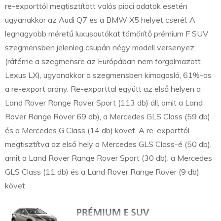
re-exporttól megtisztított valós piaci adatok esetén
ugyanakkor az Audi Q7 és a BMW X5 helyet cserél. A
legnagyobb méretű luxusautókat tömörítő prémium F SUV
szegmensben jelenleg csupán négy modell versenyez
(ráférne a szegmensre az Európában nem forgalmazott
Lexus LX), ugyanakkor a szegmensben kimagasló, 61%-os
a re-export arány. Re-exporttal együtt az első helyen a
Land Rover Range Rover Sport (113 db) áll, amit a Land
Rover Range Rover 69 db), a Mercedes GLS Class (59 db)
és a Mercedes G Class (14 db) követ. A re-exporttól
megtisztítva az első hely a Mercedes GLS Class-é (50 db),
amit a Land Rover Range Rover Sport (30 db), a Mercedes
GLS Class (11 db) és a Land Rover Range Rover (9 db)
követ.