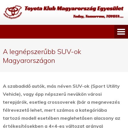
A legnépszerűbb SUV-ok
Magyarországon
A szabadidő autók, más néven SUV-ok (Sport Utility
Vehicle), vagy épp népszerű nevükön városi
terepjárók, esetleg crossoverek (bár a megnevezés
félrevezető lehet, mert számos a kategóriába
tartozó modell esetében meglehetősen alacsony az
értékesítésekben a 4×4-es változat aránya)