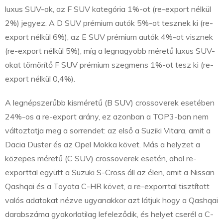
luxus SUV-ok, az F SUV kategória 1%-ot (re-export nélkül
2%) jegyez. A D SUV prémium autók 5%-ot tesznek ki (re-
export nélkül 6%), az E SUV prémium autók 4%-ot visznek
(re-export nélkül 5%), míg a legnagyobb méretű luxus SUV-
okat tömörítő F SUV prémium szegmens 1%-ot tesz ki (re-
export nélkül 0,4%).
A legnépszerűbb kisméretű (B SUV) crossoverek esetében
24%-os a re-export arány, ez azonban a TOP3-ban nem
változtatja meg a sorrendet: az első a Suziki Vitara, amit a
Dacia Duster és az Opel Mokka követ. Más a helyzet a
közepes méretű (C SUV) crossoverek esetén, ahol re-
exporttal együtt a Suzuki S-Cross áll az élen, amit a Nissan
Qashqai és a Toyota C-HR követ, a re-exporrtal tisztított
valós adatokat nézve ugyanakkor azt látjuk hogy a Qashqai
darabszáma gyakorlatilag lefeleződik, és helyet cserél a C-