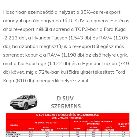
Hasonlóan szembeötlő a helyzet a 35%-os re-export
aránnyal operáló nagyméretű D-SUV szegmens esetén is,
ahol re-export nélkül a sorrend a TOP3-ban a Ford Kuga
(2.213 db), a Hyundai Tucson (1.543 db) és RAV4 (1.205
db), ha azonban megtisztítjuk a re-exporttól egész más
sorrendet kapunk: a RAV4 (1.198 db) az első helyre ugrik,
amit a Kia Sportage (1.122 db) és a Hyundai Tucson (749
db) követ, míg a 72%-ban külföldre újraértékesített Ford
Kuga (610 db) a negyedik helyre szorul.