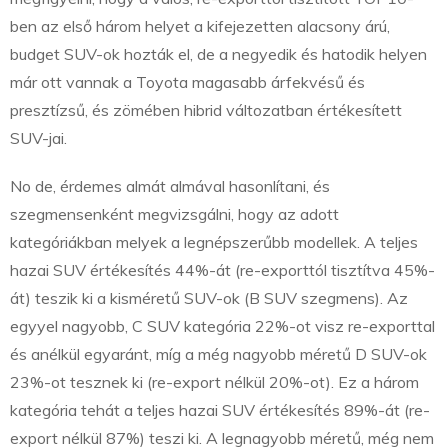
ben az első három helyet a kifejezetten alacsony árú,
budget SUV-ok hozták el, de a negyedik és hatodik helyen
már ott vannak a Toyota magasabb árfekvésű és
presztízsű, és zömében hibrid változatban értékesített
SUV-jai.
No de, érdemes almát almával hasonlítani, és
szegmensenként megvizsgálni, hogy az adott
kategóriákban melyek a legnépszerűbb modellek. A teljes
hazai SUV értékesítés 44%-át (re-exporttól tisztítva 45%-
át) teszik ki a kisméretű SUV-ok (B SUV szegmens). Az
egyyel nagyobb, C SUV kategória 22%-ot visz re-exporttal
és anélkül egyaránt, míg a még nagyobb méretű D SUV-ok
23%-ot tesznek ki (re-export nélkül 20%-ot). Ez a három
kategória tehát a teljes hazai SUV értékesítés 89%-át (re-
export nélkül 87%) teszi ki. A legnagyobb méretű, még nem