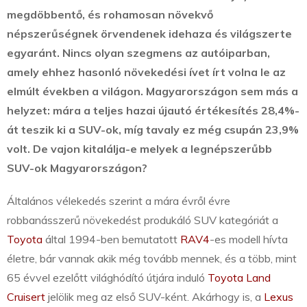
megdöbbentő, és rohamosan növekvő
népszerűségnek örvendenek idehaza és világszerte
egyaránt.
Nincs olyan szegmens az autóiparban,
amely ehhez hasonló növekedési ívet írt volna le az
elmúlt években a világon. Magyarországon sem más a
helyzet: mára a teljes hazai újautó értékesítés 28,4%-
át teszik ki a SUV-ok, míg tavaly ez még csupán 23,9%
volt. De vajon kitalálja-e melyek a legnépszerűbb
SUV-ok Magyarországon?
Általános vélekedés szerint a mára évről évre
robbanásszerű növekedést produkáló SUV kategóriát a
Toyota
által 1994-ben bemutatott
RAV4
-es modell hívta
életre, bár vannak akik még tovább mennek, és a több, mint
65 évvel ezelőtt világhódító útjára induló
Toyota Land
Cruisert
jelölik meg az első SUV-ként. Akárhogy is, a
Lexus