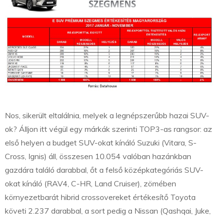
Nos, sikerült eltalálnia, melyek a legnépszerűbb hazai SUV-
ok? Álljon itt végül egy márkák szerinti TOP3-as rangsor: az
első helyen a budget SUV-okat kínáló Suzuki (Vitara, S-
Cross, Ignis) áll, összesen 10.054 valóban hazánkban
gazdára találó darabbal, őt a felső középkategóriás SUV-
okat kínáló (RAV4, C-HR, Land Cruiser), zömében
környezetbarát hibrid crossovereket értékesítő Toyota
követi 2.237 darabbal, a sort pedig a Nissan (Qashqai, Juke,