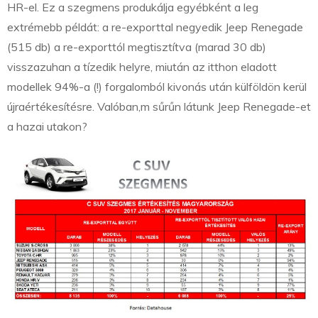
HR-el. Ez a szegmens produkálja egyébként a leg
extrémebb példát: a re-exporttal negyedik Jeep Renegade
(515 db) a re-exporttól megtisztítva (marad 30 db)
visszazuhan a tízedik helyre, miután az itthon eladott
modellek 94%-a (!) forgalomból kivonás után külföldön kerül
újraértékesítésre. Valóban,m sűrűn látunk Jeep Renegade-et
a hazai utakon?