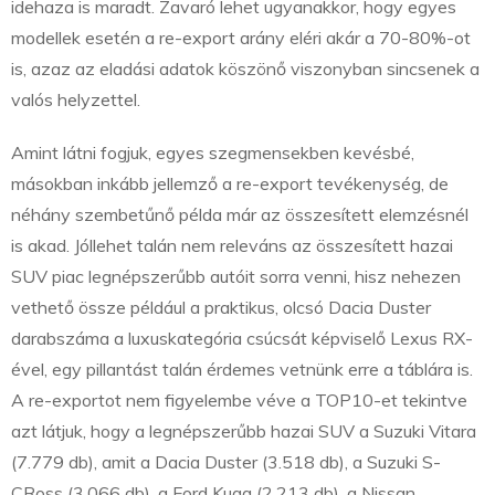
idehaza is maradt. Zavaró lehet ugyanakkor, hogy egyes
modellek esetén a re-export arány eléri akár a 70-80%-ot
is, azaz az eladási adatok köszönő viszonyban sincsenek a
valós helyzettel.
Amint látni fogjuk, egyes szegmensekben kevésbé,
másokban inkább jellemző a re-export tevékenység, de
néhány szembetűnő példa már az összesített elemzésnél
is akad. Jóllehet talán nem releváns az összesített hazai
SUV piac legnépszerűbb autóit sorra venni, hisz nehezen
vethető össze például a praktikus, olcsó Dacia Duster
darabszáma a luxuskategória csúcsát képviselő Lexus RX-
ével, egy pillantást talán érdemes vetnünk erre a táblára is.
A re-exportot nem figyelembe véve a TOP10-et tekintve
azt látjuk, hogy a legnépszerűbb hazai SUV a Suzuki Vitara
(7.779 db), amit a Dacia Duster (3.518 db), a Suzuki S-
CRoss (3.066 db), a Ford Kuga (2.213 db), a Nissan