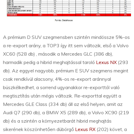
A prémium D SUV szegmensben szintén mindössze 5%-os
a re-export arány, a TOP3 így itt sem változik, első a Volvo
XC60 (528 db) , második a Mercedes GLC (386 db),
harmadik pedig a hibrid meghajtással taroló
Lexus NX
(293
db). Az eggyel nagyobb, prémium E SUV szegmens megint
csak rendkívül alacsony, 4%-os re-export aránnyal
büszkélkedhet, a sorrend ugyanakkor re-exporttól való
megtisztítás után mégis változik. Re-exporttal együtt a
Mercedes GLE Class (334 db) áll az első helyen, amit az
Audi Q7 (290 db), a BMW X5 (289 db), a Volvo XC90 (219
db) és a szintén a környezetbarát hibrid meghajtás
sikerének köszönhetően dübörgő
Lexus RX
(202) követ, a