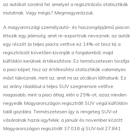
az autókat sorolná fel, amelyet a regisztrációs statisztikák
mutatnak. Vagy mégis? Megmagyarázzuk.
A magyarországi személyautó- és haszongépjármű piacon
létezik egy jelenség, amit re-exportnak neveznek: az autók
egy részét (a teljes piacra vetítve ez 14%-ot tesz ki) a
regisztrációt követően kivonják a forgalomból, majd
külföldön kerülnek értékesítésre. Ez természetesen torzítja
a piaci képet, hisz az értékesítési statisztikák valamelyes
mást tükröznek, mint az, amit mi az utcákon láthatunk. Ez
az arány ráadásul a teljes SUV szegmensre vetítve
magasabb, mint a piaci átlag, eléri a 25%-ot, azaz minden
negyedik Magyarországon regisztrált SUV végül külföldön
talál gazdára. Természetesen így is rengeteg SUV-ot
vásárolnak hazai ügyfelek: a január és november között
Magyarországon regisztrált 37.018 új SUV-ból 27.841