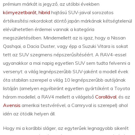
prémium márkát is jegyző, az utóbbi években
környezetbarát, hibrid
hajtású SUV-jaival sorozatos
értékesítési rekordokat döntő japán márkának kétségtelenül
elévülhetetlen érdemei vannak a kategória
megszületésében. Mindemellett az is igaz, hogy a Nissan
Qashqai, a Dacia Duster, vagy épp a Suzuki Vitara is sokat
tett az SUV szegmens népszerűsítéséért. A RAV4-essel
ugyanakkor a mai napig egyetlen SUV sem tudta felvenni a
versenyt: a világ legnépszerűbb SUV-jaként a modell évek
óta stabilan szerepel a világ 10 legnépszerűbb autójának
listáján (amelyen egyébiránt egyetlen gyártóként a Toyota
három modellel, a RAV4 mellett a világelső
Corollával
, és az
Avensis
amerikai testvérével, a Camryval is szerepel) ahol
idén az ötödik helyen áll.
Hogy mi a korábbi sláger, az egyterűek legnagyobb sikerét