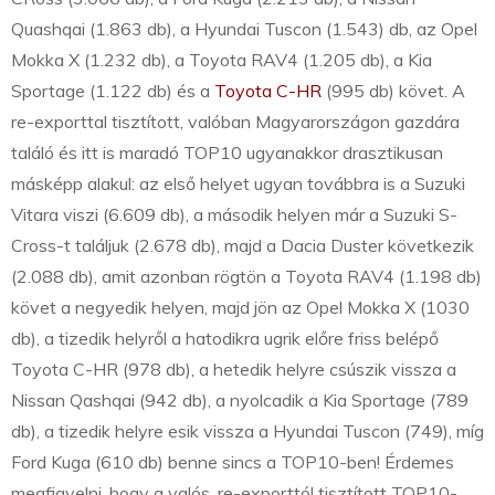
Quashqai (1.863 db), a Hyundai Tuscon (1.543) db, az Opel
Mokka X (1.232 db), a Toyota RAV4 (1.205 db), a Kia
Sportage (1.122 db) és a
Toyota C-HR
(995 db) követ. A
re-exporttal tisztított, valóban Magyarországon gazdára
találó és itt is maradó TOP10 ugyanakkor drasztikusan
másképp alakul: az első helyet ugyan továbbra is a Suzuki
Vitara viszi (6.609 db), a második helyen már a Suzuki S-
Cross-t találjuk (2.678 db), majd a Dacia Duster következik
(2.088 db), amit azonban rögtön a Toyota RAV4 (1.198 db)
követ a negyedik helyen, majd jön az Opel Mokka X (1030
db), a tizedik helyről a hatodikra ugrik előre friss belépő
Toyota C-HR (978 db), a hetedik helyre csúszik vissza a
Nissan Qashqai (942 db), a nyolcadik a Kia Sportage (789
db), a tizedik helyre esik vissza a Hyundai Tuscon (749), míg
Ford Kuga (610 db) benne sincs a TOP10-ben! Érdemes
megfigyelni, hogy a valós, re-exporttól tisztított TOP10-