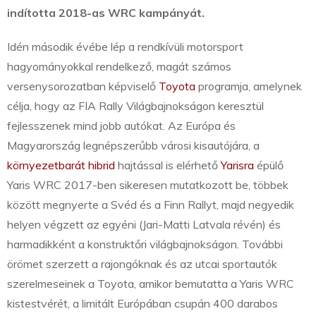
indította 2018-as WRC kampányát.
Idén második évébe lép a rendkívüli motorsport
hagyományokkal rendelkező, magát számos
versenysorozatban képviselő
Toyota
programja, amelynek
célja, hogy az FIA Rally Világbajnokságon keresztül
fejlesszenek mind jobb autókat. Az Európa és
Magyarország legnépszerűbb városi kisautójára, a
környezetbarát hibrid
hajtással is elérhető
Yarisra
épülő
Yaris WRC 2017-ben sikeresen mutatkozott be, többek
között megnyerte a Svéd és a Finn Rallyt, majd negyedik
helyen végzett az egyéni (Jari-Matti Latvala révén) és
harmadikként a konstruktőri világbajnokságon. További
örömet szerzett a rajongóknak és az utcai sportautók
szerelmeseinek a Toyota, amikor bemutatta a Yaris WRC
kistestvérét, a limitált Európában csupán 400 darabos