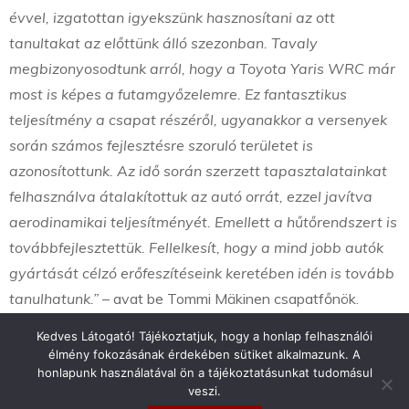
évvel, izgatottan igyekszünk hasznosítani az ott
tanultakat az előttünk álló szezonban. Tavaly
megbizonyosodtunk arról, hogy a Toyota Yaris WRC már
most is képes a futamgyőzelemre. Ez fantasztikus
teljesítmény a csapat részéről, ugyanakkor a versenyek
során számos fejlesztésre szoruló területet is
azonosítottunk. Az idő során szerzett tapasztalatainkat
felhasználva átalakítottuk az autó orrát, ezzel javítva
aerodinamikai teljesítményét. Emellett a hűtőrendszert is
továbbfejlesztettük. Fellelkesít, hogy a mind jobb autók
gyártását célzó erőfeszítéseink keretében idén is tovább
tanulhatunk.”
– avat be Tommi Mäkinen csapatfőnök.
Kedves Látogató! Tájékoztatjuk, hogy a honlap felhasználói
élmény fokozásának érdekében sütiket alkalmazunk. A
honlapunk használatával ön a tájékoztatásunkat tudomásul
veszi.
info@toyotaclub.hu