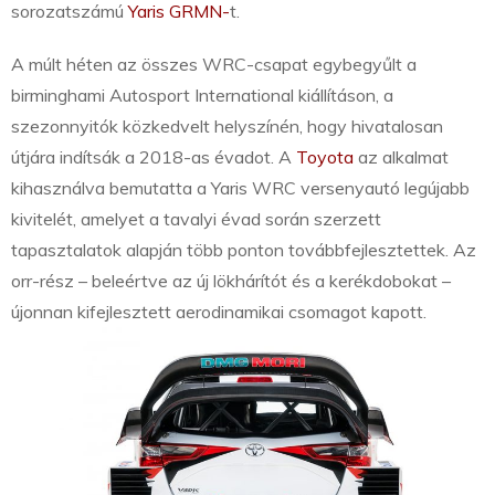
sorozatszámú
Yaris GRMN-
t.
A múlt héten az összes WRC-csapat egybegyűlt a
birminghami Autosport International kiállításon, a
szezonnyitók közkedvelt helyszínén, hogy hivatalosan
útjára indítsák a 2018-as évadot. A
Toyota
az alkalmat
kihasználva bemutatta a Yaris WRC versenyautó legújabb
kivitelét, amelyet a tavalyi évad során szerzett
tapasztalatok alapján több ponton továbbfejlesztettek. Az
orr-rész – beleértve az új lökhárítót és a kerékdobokat –
újonnan kifejlesztett aerodinamikai csomagot kapott.