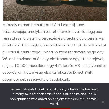
A tavaly nyáron bemutatott LC a Lexus új kupé-
zászlóshajója, amelyben testet öltenek a vállalat legújabb
fejlesztései a dizájn, a tervezés és a technológia terén. Az
autóhoz kétféle hajtás is rendelhető: az LC 500h változatot
a Lexus új Multi Stage Hybrid System rendszere hajtja egy
V6-os benzinmotor és egy elektromotor együttes erejével,
míg az LC 500 modellben egy 471 lóerős V8-as szívómotor
dübörög, amihez a világ első tízfokozatú Direct Shift
automata sebességváltója csatlakozik.
Kedves Látogató! Tájékoztatjuk, hogy a honlap felhasználói
élmény fokozásának érdekében sütiket alkalmazunk. A
honlapunk használatával ön a tájékoztatásunkat tudomásul
veszi.
info@toyotaclub.hu