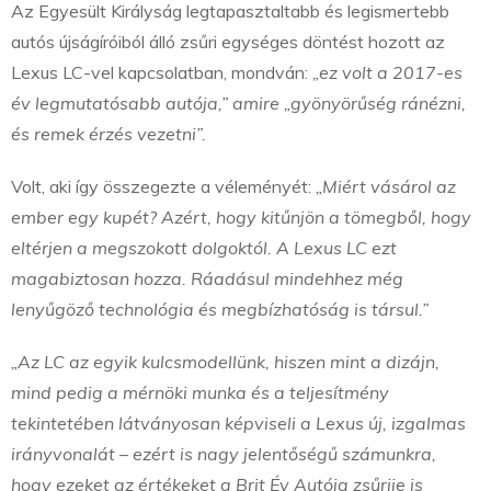
Az Egyesült Királyság legtapasztaltabb és legismertebb
autós újságíróiból álló zsűri egységes döntést hozott az
Lexus LC-vel kapcsolatban, mondván:
„ez volt a 2017-es
év legmutatósabb autója,” amire „gyönyörűség ránézni,
és remek érzés vezetni”.
Volt, aki így összegezte a véleményét:
„Miért vásárol az
ember egy kupét? Azért, hogy kitűnjön a tömegből, hogy
eltérjen a megszokott dolgoktól. A Lexus LC ezt
magabiztosan hozza. Ráadásul mindehhez még
lenyűgöző technológia és megbízhatóság is társul.”
„Az LC az egyik kulcsmodellünk, hiszen mint a dizájn,
mind pedig a mérnöki munka és a teljesítmény
tekintetében látványosan képviseli a Lexus új, izgalmas
irányvonalát – ezért is nagy jelentőségű számunkra,
hogy ezeket az értékeket a Brit Év Autója zsűrije is