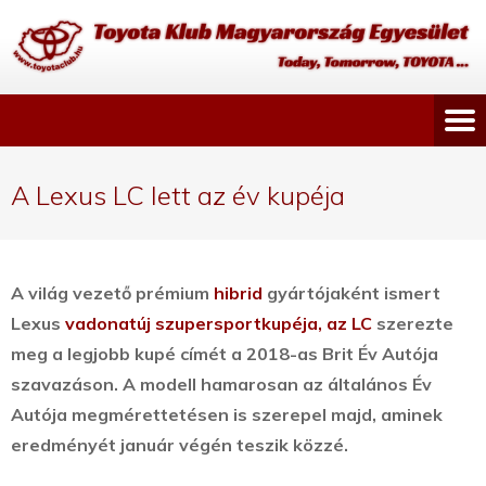
A Lexus LC lett az év kupéja
A világ vezető prémium
hibrid
gyártójaként ismert
Lexus
vadonatúj szupersportkupéja, az LC
szerezte
meg a legjobb kupé címét a 2018-as Brit Év Autója
szavazáson.
A modell hamarosan az általános Év
Autója megmérettetésen is szerepel majd, aminek
eredményét január végén teszik közzé.