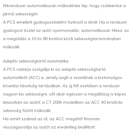
fékrendszer automatikusan működésbe lép, hogy csökkentse a
jármű sebességét.
A PCS emellett gyalogosvédelmi funkciót is kínál. Ha a rendszer
gyalogost észlel az autó nyomvonalán, automatikusan fékez; ez
a megoldás a 10 és 80 km/óra közti sebességtartományban
működik.
Adaptív sebességtartó automatika
A PCS radarja szolgálja ki az adaptív sebességtartó
automatikát (ACC) is, amely segít a vezetőnek a biztonságos
követési távolság tartásában. Az új NX esetében a rendszer
nagyon kis sebességre, sőt akár egészen a megállásig is képes
lelassítani az autót; a CT 200h modellben az ACC 40 km/órás
sebesség fölött működik.
Ha ismét szabad az út, az ACC magától finoman
visszagyorsítja az autót az eredetileg beállított