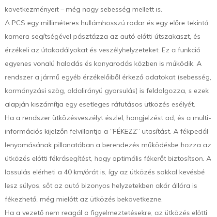
következményeit – még nagy sebesség mellett is.
A PCS egy milliméteres hullámhosszú radar és egy előre tekintő
kamera segítségével pásztázza az autó előtti útszakaszt, és
érzékeli az útakadályokat és veszélyhelyzeteket. Ez a funkció
egyenes vonalú haladás és kanyarodás közben is működik. A
rendszer a jármű egyéb érzékelőiből érkező adatokat (sebesség,
kormányzási szög, oldalirányú gyorsulás) is feldolgozza, s ezek
alapján kiszámítja egy esetleges ráfutásos ütközés esélyét.
Ha a rendszer ütközésveszélyt észlel, hangjelzést ad, és a multi-
információs kijelzőn felvillantja a “FÉKEZZ” utasítást. A fékpedál
lenyomásának pillanatában a berendezés működésbe hozza az
ütközés előtti fékrásegítést, hogy optimális fékerőt biztosítson. A
lassulás elérheti a 40 km/órát is, így az ütközés sokkal kevésbé
lesz súlyos, sőt az autó bizonyos helyzetekben akár állóra is
fékezhető, még mielőtt az ütközés bekövetkezne.
Ha a vezető nem reagál a figyelmeztetésekre, az ütközés előtti