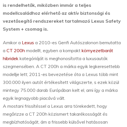
is rendelhetők, miközben immár a teljes
modellcsaládhoz elérhető az aktív biztonsági és
vezetősegítő rendszereket tartalmazó Lexus Safety
System + csomag is.
Amikor a
Lexus
a 2010-es Genfi Autószalonon bemutatta
a
CT 200h
modellt, egyben a kompakt
környezetbarát
hibridek
kategóriáját is meghonosította a luxusautók
szegmensében. A CT 200h a márka egyik legkeresettebb
modellje lett; 2011-es bevezetése óta a Lexus több mint
300.000 ilyen autót értékesített világszerte, s ezek közül
mintegy 75.000 darab Európában kelt el, ami így a márka
egyik legnagyobb piacává vált.
A mostani frissítéssel a Lexus arra törekedett, hogy
megőrizze a CT 200h közismert takarékosságát és
megbízhatóságát, ám a frissebb külsővel hatásosan