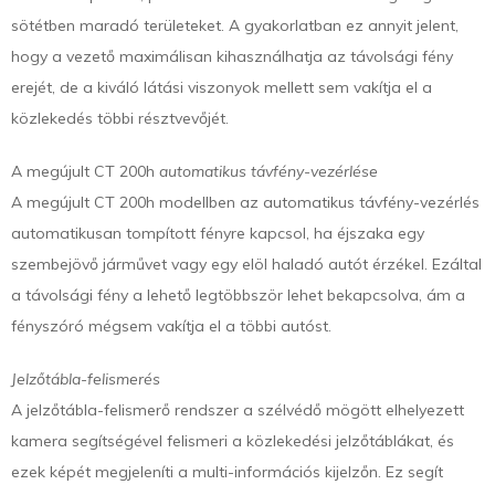
sötétben maradó területeket. A gyakorlatban ez annyit jelent,
hogy a vezető maximálisan kihasználhatja az távolsági fény
erejét, de a kiváló látási viszonyok mellett sem vakítja el a
közlekedés többi résztvevőjét.
A megújult CT 200h
automatikus távfény-vezérlése
A megújult CT 200h modellben az automatikus távfény-vezérlés
automatikusan tompított fényre kapcsol, ha éjszaka egy
szembejövő járművet vagy egy elöl haladó autót érzékel. Ezáltal
a távolsági fény a lehető legtöbbször lehet bekapcsolva, ám a
fényszóró mégsem vakítja el a többi autóst.
Jelzőtábla-felismerés
A jelzőtábla-felismerő rendszer a szélvédő mögött elhelyezett
kamera segítségével felismeri a közlekedési jelzőtáblákat, és
ezek képét megjeleníti a multi-információs kijelzőn. Ez segít