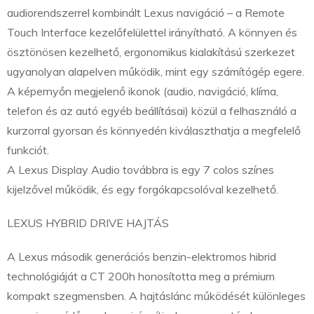
audiorendszerrel kombinált Lexus navigáció – a Remote
Touch Interface kezelőfelülettel irányítható. A könnyen és
ösztönösen kezelhető, ergonomikus kialakítású szerkezet
ugyanolyan alapelven működik, mint egy számítógép egere.
A képernyőn megjelenő ikonok (audio, navigáció, klíma,
telefon és az autó egyéb beállításai) közül a felhasználó a
kurzorral gyorsan és könnyedén kiválaszthatja a megfelelő
funkciót.
A Lexus Display Audio továbbra is egy 7 colos színes
kijelzővel működik, és egy forgókapcsolóval kezelhető.
LEXUS HYBRID DRIVE HAJTÁS
A Lexus második generációs benzin-elektromos hibrid
technológiáját a CT 200h honosította meg a prémium
kompakt szegmensben. A hajtáslánc működését különleges