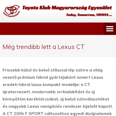
Még trendibb lett a Lexus CT
Frissebb külső és belső stílussal lép színre a világ
vezető prémium hibrid gyártójaként ismert Lexus
eredeti hibrid luxus kompakt modellje: a CT
újratervezett, modernebb orrkialakítást és új
könnyűfém keréktárcsákat, új belső színválasztékot
és nagyobb Lexus navigációs rendszer kijelzőt kapott.
A CT 200h F SPORT változathoz egyedi dizájnelemek