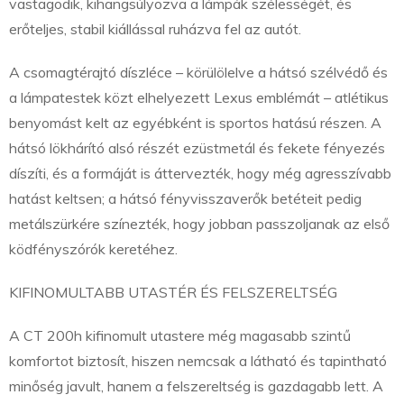
vastagodik, kihangsúlyozva a lámpák szélességét, és
erőteljes, stabil kiállással ruházva fel az autót.
A csomagtérajtó díszléce – körülölelve a hátsó szélvédő és
a lámpatestek közt elhelyezett Lexus emblémát – atlétikus
benyomást kelt az egyébként is sportos hatású részen. A
hátsó lökhárító alsó részét ezüstmetál és fekete fényezés
díszíti, és a formáját is áttervezték, hogy még agresszívabb
hatást keltsen; a hátsó fényvisszaverők betéteit pedig
metálszürkére színezték, hogy jobban passzoljanak az első
ködfényszórók keretéhez.
KIFINOMULTABB UTASTÉR ÉS FELSZERELTSÉG
A CT 200h kifinomult utastere még magasabb szintű
komfortot biztosít, hiszen nemcsak a látható és tapintható
minőség javult, hanem a felszereltség is gazdagabb lett. A