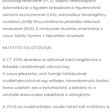
biztonsági rendszerrel (PCS), adaptív sebességtartó
automatikával, a figyelem lankadására is figyelmeztető
sávtartó asszisztenssel (LKA), automatikus távolságifény-
vezérlésű (AHB) fényszórókkal és jelzőtábla-felismerő
rendszerrel (RSA). E rendszerek részletes ismertetése a
Lexus Safety System + fejezetben olvasható.
MUTATÓS KÜLSŐ DIZÁJN
A CT 200h dinamikus és kifinomult külső megjelenése a
fiatalabb vásárlóréteget célozza meg.
A Lexus jellegzetes, orsó formájú hűtőrácsának
továbbfejlesztésével egy erőteljes, háromdimenziós hatású
forma született, ami a motorháztető, a lökhárító és a
sárvédők áramvonalas kialakítását is elősegítette.
A 2018-as modell erőteljes vizuális hatást kelt a hűtőrács új