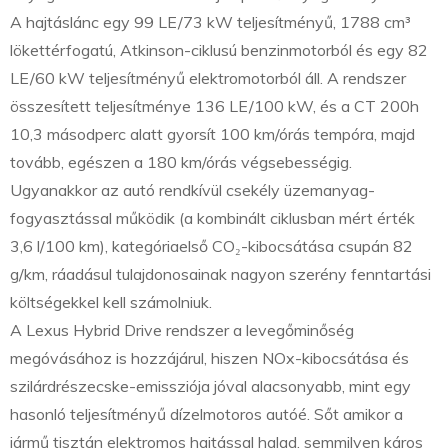
A hajtáslánc egy 99 LE/73 kW teljesítményű, 1788 cm³
lökettérfogatú, Atkinson-ciklusú benzinmotorból és egy 82
LE/60 kW teljesítményű elektromotorból áll. A rendszer
összesített teljesítménye 136 LE/100 kW, és a CT 200h
10,3 másodperc alatt gyorsít 100 km/órás tempóra, majd
tovább, egészen a 180 km/órás végsebességig.
Ugyanakkor az autó rendkívül csekély üzemanyag-
fogyasztással működik (a kombinált ciklusban mért érték
3,6 l/100 km), kategóriaelső CO₂-kibocsátása csupán 82
g/km, ráadásul tulajdonosainak nagyon szerény fenntartási
költségekkel kell számolniuk.
A Lexus Hybrid Drive rendszer a levegőminőség
megóvásához is hozzájárul, hiszen NOx-kibocsátása és
szilárdrészecske-emissziója jóval alacsonyabb, mint egy
hasonló teljesítményű dízelmotoros autóé. Sőt amikor a
jármű tisztán elektromos hajtással halad, semmilyen káros