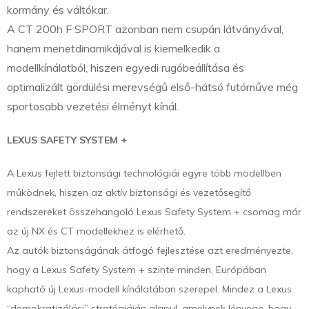
kormány és váltókar.
A CT 200h F SPORT azonban nem csupán látványával,
hanem menetdinamikájával is kiemelkedik a
modellkínálatból, hiszen egyedi rugóbeállítása és
optimalizált gördülési merevségű első-hátsó futóműve még
sportosabb vezetési élményt kínál.
LEXUS SAFETY SYSTEM +
A Lexus fejlett biztonsági technológiái egyre több modellben
működnek, hiszen az aktív biztonsági és vezetősegítő
rendszereket összehangoló Lexus Safety System + csomag már
az új NX és CT modellekhez is elérhető.
Az autók biztonságának átfogó fejlesztése azt eredményezte,
hogy a Lexus Safety System + szinte minden, Európában
kapható új Lexus-modell kínálatában szerepel. Mindez a Lexus
“demokratizálási” stratégiáján alapul, amelynek lényege, hogy