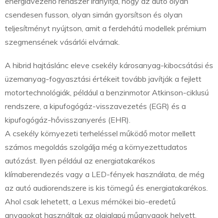
energiavezérlő rendszer irányítja, hogy az autó olyan
csendesen fusson, olyan simán gyorsítson és olyan
teljesítményt nyújtson, amit a ferdehátú modellek prémium
szegmensének vásárlói elvárnak.
A hibrid hajtáslánc eleve csekély károsanyag-kibocsátási és
üzemanyag-fogyasztási értékeit tovább javítják a fejlett
motortechnológiák, például a benzinmotor Atkinson-ciklusú
rendszere, a kipufogógáz-visszavezetés (EGR) és a
kipufogógáz-hővisszanyerés (EHR).
A csekély környezeti terheléssel működő motor mellett
számos megoldás szolgálja még a környezettudatos
autózást. Ilyen például az energiatakarékos
klímaberendezés vagy a LED-fények használata, de még
az autó audiorendszere is kis tömegű és energiatakarékos.
Ahol csak lehetett, a Lexus mérnökei bio-eredetű
anyagokat használtak az olajalapú műanyagok helyett.