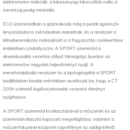
elektromotor működik, a károsanyag-kibocsátás nulla, a
menetzaj pedig minimális.
ECO üzemmódban a gázreakciók még a pedál agresszív
lenyomására is mérsékeltek maradnak, és a rendszer a
klímaberendezés működését is a fogyasztás csökkentése
érdekében szabályozza. A SPORT üzemmód a
dinamikusabb vezetési stílust támogatja; ilyenkor az
elektromotor nagyobb teljesítményt nyújt. A
menetstabilizáló rendszer és a kipörgésgátló a SPORT
beállításban kisebb mértékben avatkozik be, hogy a CT
200h a lehető legélvezetesebb vezetési élményt
nyújthassa.
A SPORT üzemmód kiválasztásával a műszerek és az
üzemmódválasztó kapcsoló megvilágítása, valamint a
műszerfali panel központi szpotfénye az addigi kékről