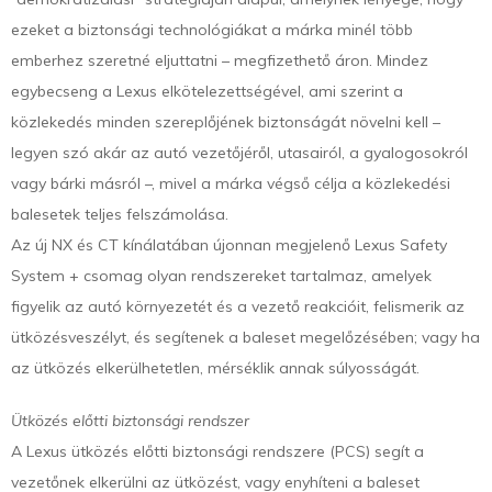
ezeket a biztonsági technológiákat a márka minél több
emberhez szeretné eljuttatni – megfizethető áron. Mindez
egybecseng a Lexus elkötelezettségével, ami szerint a
közlekedés minden szereplőjének biztonságát növelni kell –
legyen szó akár az autó vezetőjéről, utasairól, a gyalogosokról
vagy bárki másról –, mivel a márka végső célja a közlekedési
balesetek teljes felszámolása.
Az új NX és CT kínálatában újonnan megjelenő Lexus Safety
System + csomag olyan rendszereket tartalmaz, amelyek
figyelik az autó környezetét és a vezető reakcióit, felismerik az
ütközésveszélyt, és segítenek a baleset megelőzésében; vagy ha
az ütközés elkerülhetetlen, mérséklik annak súlyosságát.
Ütközés előtti biztonsági rendszer
A Lexus ütközés előtti biztonsági rendszere (PCS) segít a
vezetőnek elkerülni az ütközést, vagy enyhíteni a baleset