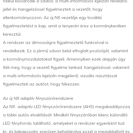
nélkül kisodródik a sávból, a multi-információs kijelzőn felvillanó
jellel és hangjelzéssel figyelmezteti a vezetőt, hogy
ellenkormányozzon. Az új NX vezetője egy további
figyelmeztetést is kap, amit a tenyerén érez a kormánykeréken
keresztül.
A rendszer az álmosságra figyelmeztető funkcióval is
rendelkezik. Ez a jármű sávon belül elfoglalt pozícióját, valamint
a kormánymozdulatokat figyeli. Amennyiben ezek alapján úgy
ítéli meg, hogy a vezető figyelme lankad, hangjelzéssel, valamint
a multi-információs kijelzőn megjelenő, vizuális riasztással
figyelmezteti az autóst, hogy fékezzen.
Az új NX adaptív fényszórórendszere
Az NX adaptív LED fényszórórendszere (AHS) megakadályozza
a többi autós elvakítását. Mindkét fényszóróban kilenc különálló
LED fényforrás található, amelyeket a rendszer egyenként tud
ki- és bekapcsolni, precízen behatárolva ezzel a megvilágított és