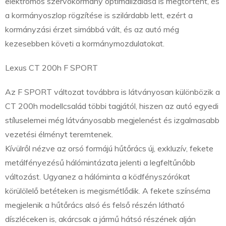
elektromos szervokormány optimalizálása is megtörtént, és
a kormányoszlop rögzítése is szilárdabb lett, ezért a
kormányzási érzet simábbá vált, és az autó még
kezesebben követi a kormánymozdulatokat.
Lexus CT 200h F SPORT
Az F SPORT változat továbbra is látványosan különbözik a
CT 200h modellcsalád többi tagjától, hiszen az autó egyedi
stíluselemei még látványosabb megjelenést és izgalmasabb
vezetési élményt teremtenek.
Kívülről nézve az orsó formájú hűtőrács új, exkluzív, fekete
metálfényezésű hálómintázata jelenti a legfeltűnőbb
változást. Ugyanez a hálóminta a ködfényszórókat
körülölelő betéteken is megismétlődik. A fekete színséma
megjelenik a hűtőrács alsó és felső részén látható
díszléceken is, akárcsak a jármű hátsó részének alján