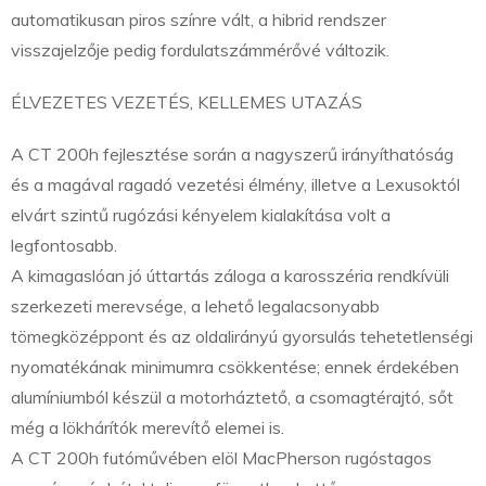
automatikusan piros színre vált, a hibrid rendszer
visszajelzője pedig fordulatszámmérővé változik.
ÉLVEZETES VEZETÉS, KELLEMES UTAZÁS
A CT 200h fejlesztése során a nagyszerű irányíthatóság
és a magával ragadó vezetési élmény, illetve a Lexusoktól
elvárt szintű rugózási kényelem kialakítása volt a
legfontosabb.
A kimagaslóan jó úttartás záloga a karosszéria rendkívüli
szerkezeti merevsége, a lehető legalacsonyabb
tömegközéppont és az oldalirányú gyorsulás tehetetlenségi
nyomatékának minimumra csökkentése; ennek érdekében
alumíniumból készül a motorháztető, a csomagtérajtó, sőt
még a lökhárítók merevítő elemei is.
A CT 200h futóművében elöl MacPherson rugóstagos