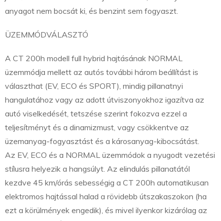
anyagot nem bocsát ki, és benzint sem fogyaszt.
ÜZEMMÓDVÁLASZTÓ
A CT 200h modell full hybrid hajtásának NORMAL
üzemmódja mellett az autós további három beállítást is
választhat (EV, ECO és SPORT), mindig pillanatnyi
hangulatához vagy az adott útviszonyokhoz igazítva az
autó viselkedését, tetszése szerint fokozva ezzel a
teljesítményt és a dinamizmust, vagy csökkentve az
üzemanyag-fogyasztást és a károsanyag-kibocsátást.
Az EV, ECO és a NORMAL üzemmódok a nyugodt vezetési
stílusra helyezik a hangsúlyt. Az elindulás pillanatától
kezdve 45 km/órás sebességig a CT 200h automatikusan
elektromos hajtással halad a rövidebb útszakaszokon (ha
ezt a körülmények engedik), és mivel ilyenkor kizárólag az