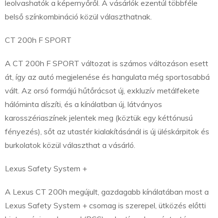
leolvashatók a képernyőről. A vásárlók ezentúl többféle
belső színkombináció közül választhatnak.
CT 200h F SPORT
A CT 200h F SPORT változat is számos változáson esett
át, így az autó megjelenése és hangulata még sportosabbá
vált. Az orsó formájú hűtőrácsot új, exkluzív metálfekete
hálóminta díszíti, és a kínálatban új, látványos
karosszériaszínek jelentek meg (köztük egy kéttónusú
fényezés), sőt az utastér kialakításánál is új üléskárpitok és
burkolatok közül választhat a vásárló.
Lexus Safety System +
A Lexus CT 200h megújult, gazdagabb kínálatában most a
Lexus Safety System + csomag is szerepel, ütközés előtti