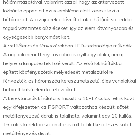
hálómintázatával, valamint azzal, hogy az áttervezett
lökhárító éppen a Lexus-embléma alatt keresztezi a
hűtőrácsot. A dizájnerek eltávolították a hűtőrácsot eddig
tagoló vízszintes díszléceket, így az elem látványosabb és
egységesebb benyomást kelt.
A vetítőlencsés fényszórókban LED-technológia működik.
A nappali menetfény továbbra is nyílhegy alakú, ám új
helyre, a lámpatestek fölé került. Az első lökhárítókba
épített ködfényszórók mélyedését metálszürkére
fényezték, és háromszög keresztmetszetű, éles vonalakkal
határolt külső elem keretezi őket.
A keréktárcsák kínálata is frissült: a 15-17 colos felnik közt
egy kifejezetten az F SPORT változathoz készült, sötét
metálfényezésű darab is található, valamint egy 10 küllős,
16 colos keréktárcsa, amit csiszolt felületkezelés és sötét
metálfényezés díszít.