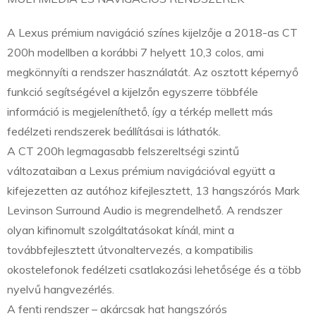
A Lexus prémium navigáció színes kijelzője a 2018-as CT
200h modellben a korábbi 7 helyett 10,3 colos, ami
megkönnyíti a rendszer használatát. Az osztott képernyő
funkció segítségével a kijelzőn egyszerre többféle
információ is megjeleníthető, így a térkép mellett más
fedélzeti rendszerek beállításai is láthatók.
A CT 200h legmagasabb felszereltségi szintű
változataiban a Lexus prémium navigációval együtt a
kifejezetten az autóhoz kifejlesztett, 13 hangszórós Mark
Levinson Surround Audio is megrendelhető. A rendszer
olyan kifinomult szolgáltatásokat kínál, mint a
továbbfejlesztett útvonaltervezés, a kompatibilis
okostelefonok fedélzeti csatlakozási lehetősége és a több
nyelvű hangvezérlés.
A fenti rendszer – akárcsak hat hangszórós