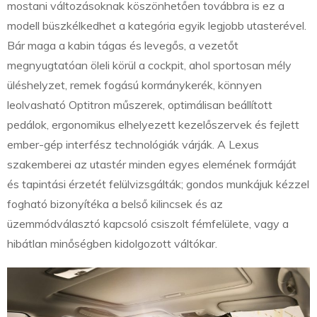
mostani változásoknak köszönhetően továbbra is ez a
modell büszkélkedhet a kategória egyik legjobb utasterével.
Bár maga a kabin tágas és levegős, a vezetőt
megnyugtatóan öleli körül a cockpit, ahol sportosan mély
üléshelyzet, remek fogású kormánykerék, könnyen
leolvasható Optitron műszerek, optimálisan beállított
pedálok, ergonomikus elhelyezett kezelőszervek és fejlett
ember-gép interfész technológiák várják. A Lexus
szakemberei az utastér minden egyes elemének formáját
és tapintási érzetét felülvizsgálták; gondos munkájuk kézzel
fogható bizonyítéka a belső kilincsek és az
üzemmódválasztó kapcsoló csiszolt fémfelülete, vagy a
hibátlan minőségben kidolgozott váltókar.