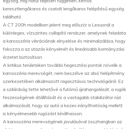
egység, míg hátul teljesen független, kettős
keresztlengőkaros és csatolt lengőkaros felépítésű egység
található.
A CT 200h modellben jelent meg először a Lexusnál a
különleges, vízszintes csillapító rendszer, amelynek feladata
a karosszéria vibrációinak elnyelése és minimalizálása, hogy
fokozza a az utazás kényelmét és lineárisabb kormányzási
érzetet biztosítson.
A kritikus területeken további hegesztési pontok növelik a
karosszéria merevségét, nem beszélve az alsó felépítmény
szerkezetében alkalmazott ragasztásos technológiáról. Ez
a szilárdság tette lehetővé a futómű újrahangolását, a rugók
feszességének átállítását és a vastagabb stabilizátor rúd
alkalmazását, hogy az autó a kezes irányíthatóság mellett
is kényelmesebb rugózást kínálhasson.
A karosszéria merevségének javulásával összhangban az