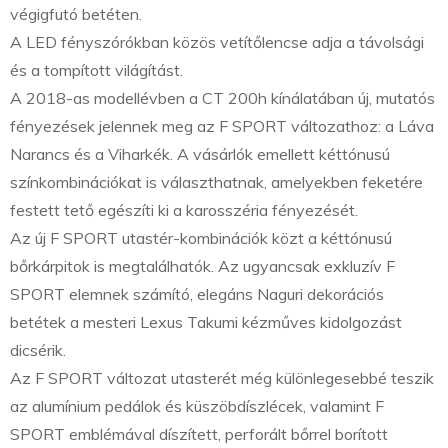
végigfutó betéten.
A LED fényszórókban közös vetítőlencse adja a távolsági
és a tompított világítást.
A 2018-as modellévben a CT 200h kínálatában új, mutatós
fényezések jelennek meg az F SPORT változathoz: a Láva
Narancs és a Viharkék. A vásárlók emellett kéttónusú
színkombinációkat is választhatnak, amelyekben feketére
festett tető egészíti ki a karosszéria fényezését.
Az új F SPORT utastér-kombinációk közt a kéttónusú
bőrkárpitok is megtalálhatók. Az ugyancsak exkluzív F
SPORT elemnek számító, elegáns Naguri dekorációs
betétek a mesteri Lexus Takumi kézműves kidolgozást
dicsérik.
Az F SPORT változat utasterét még különlegesebbé teszik
az alumínium pedálok és küszöbdíszlécek, valamint F
SPORT emblémával díszített, perforált bőrrel borított