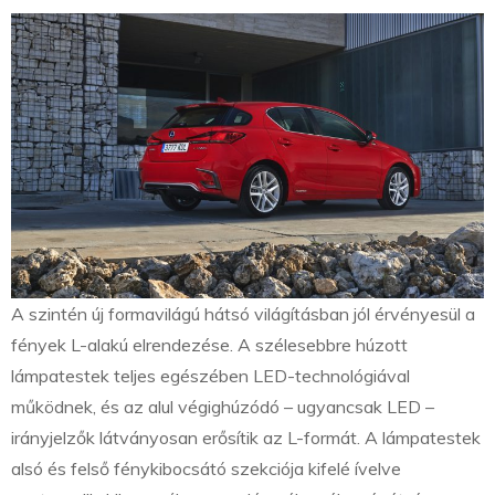
A szintén új formavilágú hátsó világításban jól érvényesül a
fények L-alakú elrendezése. A szélesebbre húzott
lámpatestek teljes egészében LED-technológiával
működnek, és az alul végighúzódó – ugyancsak LED –
irányjelzők látványosan erősítik az L-formát. A lámpatestek
alsó és felső fénykibocsátó szekciója kifelé ívelve