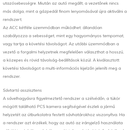
utazósebességre. Miután az autó megállt, a vezetőnek nincs
más dolga, mint a gázpedál finom lenyomásával újra aktiválni a
rendszert.
Az ACC kétféle üzemmódban működhet: állandóan
szabályozza a sebességet, mint egy hagyományos tempomat,
vagy tartja a követési távolságot. Az utóbbi üzemmódban a
vezető a forgalmi helyzetnek megfelelően választhat a hosszú,
a közepes és rövid távolság-beállítások közül. A kiválasztott
követési távolságot a multi-információs kijelzőn jeleníti meg a
rendszer.
Sávtartó asszisztens
A sávelhagyásra figyelmeztető rendszer a szélvédőn, a tükör
mögött található PCS kamera segítségével észleli a jármű
helyzetét az útburkolatra festett sávhatárokhoz viszonyítva. Ha
a rendszer azt érzékeli, hogy az autó az irányjelző használata