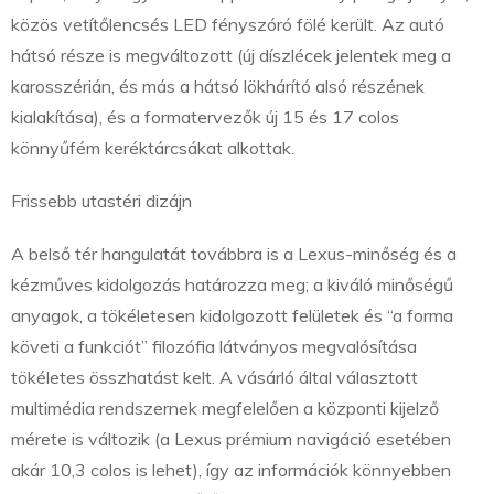
közös vetítőlencsés LED fényszóró fölé került. Az autó
hátsó része is megváltozott (új díszlécek jelentek meg a
karosszérián, és más a hátsó lökhárító alsó részének
kialakítása), és a formatervezők új 15 és 17 colos
könnyűfém keréktárcsákat alkottak.
Frissebb utastéri dizájn
A belső tér hangulatát továbbra is a Lexus-minőség és a
kézműves kidolgozás határozza meg; a kiváló minőségű
anyagok, a tökéletesen kidolgozott felületek és “a forma
követi a funkciót” filozófia látványos megvalósítása
tökéletes összhatást kelt. A vásárló által választott
multimédia rendszernek megfelelően a központi kijelző
mérete is változik (a Lexus prémium navigáció esetében
akár 10,3 colos is lehet), így az információk könnyebben