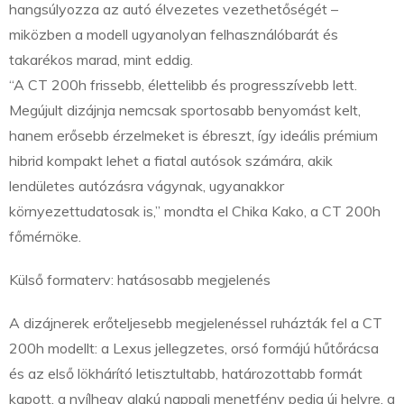
hangsúlyozza az autó élvezetes vezethetőségét –
miközben a modell ugyanolyan felhasználóbarát és
takarékos marad, mint eddig.
“A CT 200h frissebb, élettelibb és progresszívebb lett.
Megújult dizájnja nemcsak sportosabb benyomást kelt,
hanem erősebb érzelmeket is ébreszt, így ideális prémium
hibrid kompakt lehet a fiatal autósok számára, akik
lendületes autózásra vágynak, ugyanakkor
környezettudatosak is,” mondta el Chika Kako, a CT 200h
főmérnöke.
Külső formaterv: hatásosabb megjelenés
A dizájnerek erőteljesebb megjelenéssel ruházták fel a CT
200h modellt: a Lexus jellegzetes, orsó formájú hűtőrácsa
és az első lökhárító letisztultabb, határozottabb formát
kapott, a nyílhegy alakú nappali menetfény pedig új helyre, a