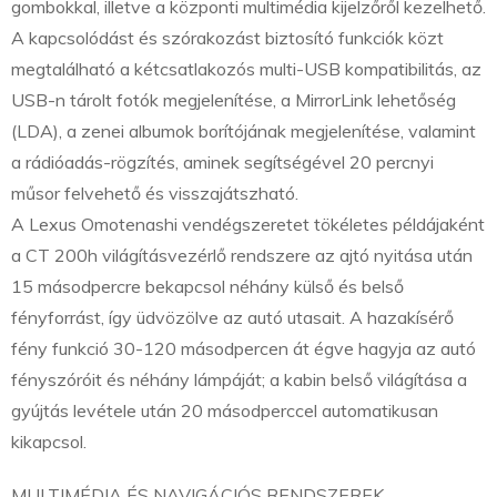
gombokkal, illetve a központi multimédia kijelzőről kezelhető.
A kapcsolódást és szórakozást biztosító funkciók közt
megtalálható a kétcsatlakozós multi-USB kompatibilitás, az
USB-n tárolt fotók megjelenítése, a MirrorLink lehetőség
(LDA), a zenei albumok borítójának megjelenítése, valamint
a rádióadás-rögzítés, aminek segítségével 20 percnyi
műsor felvehető és visszajátszható.
A Lexus Omotenashi vendégszeretet tökéletes példájaként
a CT 200h világításvezérlő rendszere az ajtó nyitása után
15 másodpercre bekapcsol néhány külső és belső
fényforrást, így üdvözölve az autó utasait. A hazakísérő
fény funkció 30-120 másodpercen át égve hagyja az autó
fényszóróit és néhány lámpáját; a kabin belső világítása a
gyújtás levétele után 20 másodperccel automatikusan
kikapcsol.
MULTIMÉDIA ÉS NAVIGÁCIÓS RENDSZEREK