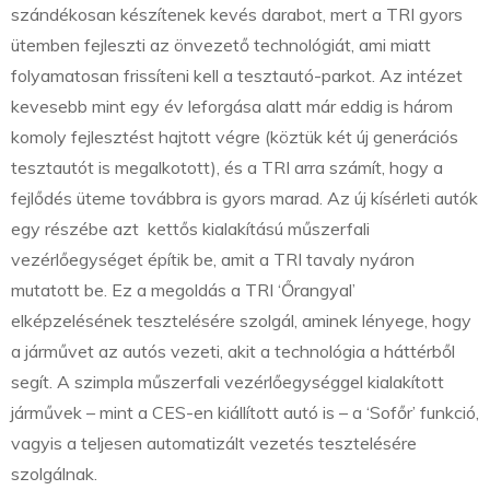
szándékosan készítenek kevés darabot, mert a TRI gyors
ütemben fejleszti az önvezető technológiát, ami miatt
folyamatosan frissíteni kell a tesztautó-parkot. Az intézet
kevesebb mint egy év leforgása alatt már eddig is három
komoly fejlesztést hajtott végre (köztük két új generációs
tesztautót is megalkotott), és a TRI arra számít, hogy a
fejlődés üteme továbbra is gyors marad. Az új kísérleti autók
egy részébe azt kettős kialakítású műszerfali
vezérlőegységet építik be, amit a TRI tavaly nyáron
mutatott be. Ez a megoldás a TRI ‘Őrangyal’
elképzelésének tesztelésére szolgál, aminek lényege, hogy
a járművet az autós vezeti, akit a technológia a háttérből
segít. A szimpla műszerfali vezérlőegységgel kialakított
járművek – mint a CES-en kiállított autó is – a ‘Sofőr’ funkció,
vagyis a teljesen automatizált vezetés tesztelésére
szolgálnak.