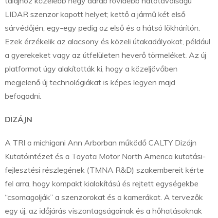
talajhoz közelebb négy darab rövidebb hatótávolságú
LIDAR szenzor kapott helyet; kettő a jármű két első
sárvédőjén, egy-egy pedig az első és a hátsó lökhárítón.
Ezek érzékelik az alacsony és közeli útakadályokat, például
a gyerekeket vagy az útfelületen heverő törmeléket. Az új
platformot úgy alakították ki, hogy a közeljövőben
megjelenő új technológiákat is képes legyen majd
befogadni.
DIZÁJN
A TRI a michigani Ann Arborban működő CALTY Dizájn
Kutatóintézet és a Toyota Motor North America kutatási-
fejlesztési részlegének (TMNA R&D) szakembereit kérte
fel arra, hogy kompakt kialakítású és rejtett egységekbe
“csomagolják” a szenzorokat és a kamerákat. A tervezők
egy új, az időjárás viszontagságainak és a hőhatásoknak