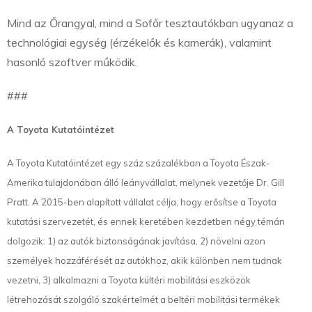
Mind az Őrangyal, mind a Sofőr tesztautókban ugyanaz a
technológiai egység (érzékelők és kamerák), valamint
hasonló szoftver működik.
###
A Toyota Kutatóintézet
A Toyota Kutatóintézet egy száz százalékban a Toyota Észak-
Amerika tulajdonában álló leányvállalat, melynek vezetője Dr. Gill
Pratt. A 2015-ben alapított vállalat célja, hogy erősítse a Toyota
kutatási szervezetét, és ennek keretében kezdetben négy témán
dolgozik: 1) az autók biztonságának javítása, 2) növelni azon
személyek hozzáférését az autókhoz, akik különben nem tudnak
vezetni, 3) alkalmazni a Toyota kültéri mobilitási eszközök
létrehozását szolgáló szakértelmét a beltéri mobilitási termékek