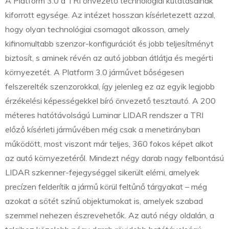
A Platform 3.0 a TRI önvezető technológiai kutatásainak
kiforrott egysége. Az intézet hosszan kísérletezett azzal,
hogy olyan technológiai csomagot alkosson, amely
kifinomultabb szenzor-konfigurációt és jobb teljesítményt
biztosít, s aminek révén az autó jobban átlátja és megérti
környezetét. A Platform 3.0 járművet bőségesen
felszerelték szenzorokkal, így jelenleg ez az egyik legjobb
érzékelési képességekkel bíró önvezető tesztautó. A 200
méteres hatótávolságú Luminar LIDAR rendszer a TRI
előző kísérleti járművében még csak a menetirányban
működött, most viszont már teljes, 360 fokos képet alkot
az autó környezetéről. Mindezt négy darab nagy felbontású
LIDAR szkenner-fejegységgel sikerült elérni, amelyek
precízen felderítik a jármű körül feltűnő tárgyakat – még
azokat a sötét színű objektumokat is, amelyek szabad
szemmel nehezen észrevehetők. Az autó négy oldalán, a