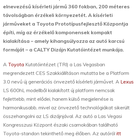
elnevezésű kísérleti jármű 360 fokban, 200 méteres
távolságban érzékeli környezetét. A kísérleti
járműveket a Toyota Prototípusfejlesztő Központja
építi, míg az érzékelő komponensek kompakt
kialakítása – amely kihangsúlyozza az autó karcsú
formáját – a CALTY Dizájn Kutatóintézet munkája.
A
Toyota
Kutatóintézet (TRI) a Las Vegasban
megrendezett CES Szakkiállításon mutatta be a Platform
3.0 nevű új generációs önvezető kísérleti járművet. A
Lexus
LS 600hL modellből kialakított új platform nemcsak
fejlettebb, mint elődei, hanem külső megjelenése is
harmonikusabb, mivel az önvezető technológiákat sikerült
összehangolni az LS dizájnjával. Az autó a Las Vegasi
Kongresszusi Központ északi csarnokában található
Toyota-standon tekinthető meg élőben. Az autóról
itt