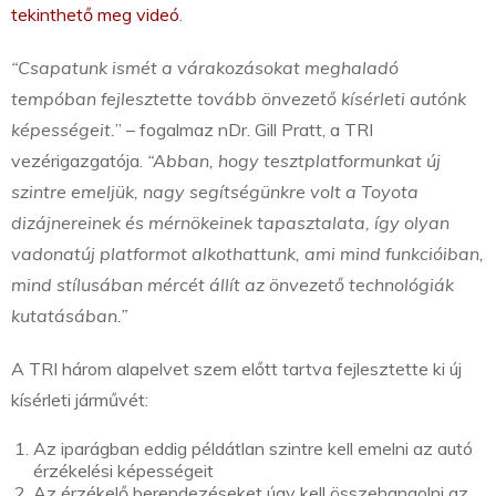
tekinthető meg videó
.
“Csapatunk ismét a várakozásokat meghaladó
tempóban fejlesztette tovább önvezető kísérleti autónk
képességeit.
” – fogalmaz nDr. Gill Pratt, a TRI
vezérigazgatója.
“Abban, hogy tesztplatformunkat új
szintre emeljük, nagy segítségünkre volt a Toyota
dizájnereinek és mérnökeinek tapasztalata, így olyan
vadonatúj platformot alkothattunk, ami mind funkcióiban,
mind stílusában mércét állít az önvezető technológiák
kutatásában.”
A TRI három alapelvet szem előtt tartva fejlesztette ki új
kísérleti járművét:
Az iparágban eddig példátlan szintre kell emelni az autó
érzékelési képességeit
Az érzékelő berendezéseket úgy kell összehangolni az