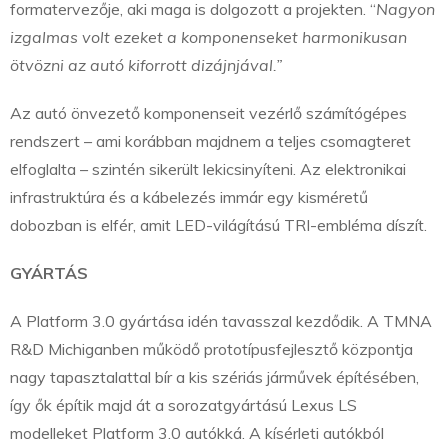
formatervezője, aki maga is dolgozott a projekten. “
Nagyon
izgalmas volt ezeket a komponenseket harmonikusan
ötvözni az autó kiforrott dizájnjával.”
Az autó önvezető komponenseit vezérlő számítógépes
rendszert – ami korábban majdnem a teljes csomagteret
elfoglalta – szintén sikerült lekicsinyíteni. Az elektronikai
infrastruktúra és a kábelezés immár egy kisméretű
dobozban is elfér, amit LED-világítású TRI-embléma díszít.
GYÁRTÁS
A Platform 3.0 gyártása idén tavasszal kezdődik. A TMNA
R&D Michiganben működő prototípusfejlesztő központja
nagy tapasztalattal bír a kis szériás járművek építésében,
így ők építik majd át a sorozatgyártású Lexus LS
modelleket Platform 3.0 autókká. A kísérleti autókból