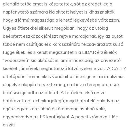
ellenálló tetőelemet is készítettek, sőt az eredetileg a
napfénytető számára kialakított helyet is kihasználták,
hogy a jármű magassága a lehető legkevésbé változzon.
Ügyes ötletekkel sikerült megoldani, hogy az utólag
beépített eszközök jórészt rejtve maradjanak, így az autót
többé nem csúfítják el a karosszériára felcsavarozott külső
függelékek, és sikerült megszüntetni a LIDAR érzékelők
“vödörszerű” kialakítását is, ami mindezidáig az önvezető
kísérleti járművek meghatározó látványeleme volt. A CALTY
a tetőpanel harmonikus vonalait az intelligens minimalizmus
alapelve alapján tervezte meg, amihez a terepmotorosok
bukósisakja adta az ötletet. A tetőelem első része
határozottan technikai jellegű, majd hátrafelé haladva az
egész egyre karcsúbbá és áramvonalasabbá válik,
egybeolvadva az LS kontúrjával. A panelt krómozott léc
díszíti.