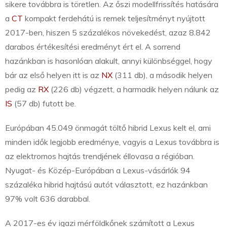
sikere továbbra is töretlen. Az őszi modellfrissítés hatására
a
CT
kompakt ferdehátú is remek teljesítményt nyújtott
2017-ben, hiszen 5 százalékos növekedést, azaz 8.842
darabos értékesítési eredményt ért el. A sorrend
hazánkban is hasonlóan alakult, annyi különbséggel, hogy
bár az első helyen itt is az
NX
(311 db), a második helyen
pedig az
RX
(226 db) végzett, a harmadik helyen nálunk az
IS
(57 db) futott be.
Európában 45.049 önmagát töltő hibrid Lexus kelt el, ami
minden idők legjobb eredménye, vagyis a Lexus továbbra is
az elektromos hajtás trendjének éllovasa a régióban.
Nyugat- és Közép-Európában a Lexus-vásárlók 94
százaléka hibrid hajtású autót választott, ez hazánkban
97% volt 636 darabbal.
A 2017-es év igazi mérföldkőnek számított a Lexus