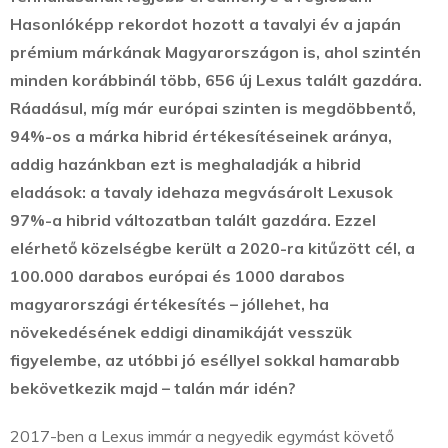
Hasonlóképp rekordot hozott a tavalyi év a japán
prémium márkának Magyarországon is, ahol szintén
minden korábbinál több, 656 új Lexus talált gazdára.
Ráadásul, míg már európai szinten is megdöbbentő,
94%-os a márka hibrid értékesítéseinek aránya,
addig hazánkban ezt is meghaladják a hibrid
eladások: a tavaly idehaza megvásárolt Lexusok
97%-a hibrid változatban talált gazdára. Ezzel
elérhető közelségbe került a 2020-ra kitűzött cél, a
100.000 darabos európai és 1000 darabos
magyarországi értékesítés – jóllehet, ha
növekedésének eddigi dinamikáját vesszük
figyelembe, az utóbbi jó eséllyel sokkal hamarabb
bekövetkezik majd – talán már idén?
2017-ben a Lexus immár a negyedik egymást követő