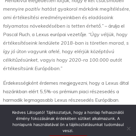
“Rendkívül elégedetten látjuk, hogy e két csúcsmodell
mennyire pozitív hatást gyakorol márkánk megítélésére,
ami értékesítési eredményeinkben és eladásaink
folyamatos növekedésében is tetten érhető.”
– árulja el
Pascal Ruch, a Lexus európai vezetője.
“Úgy véljük, hogy
értékesítéseink lendülete 2018-ban is töretlen marad, s
így jó úton vagyunk afelé, hogy elérjük középtávú
célkitűzésünket, vagyis hogy 2020-ra 100.000 autót
értékesítsünk Európában.”
Érdekességként érdemes megjegyezni, hogy a Lexus által
hazánkban elért 5,5%-os prémium piaci részesedés a
harmadik legmagasabb Lexus részesedés Európában.
Kedves Látogató! Tájékoztatjuk, hogy a honlap felhasználói
élmény fokozásának érdekében sütiket alkalmazunk. A
honlapunk használatával ön a tájékoztatásunkat tudomásul
veszi.
info@toyotaclub.hu