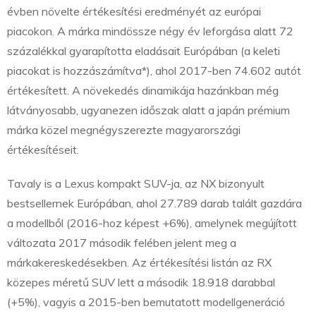
évben növelte értékesítési eredményét az európai
piacokon. A márka mindössze négy év leforgása alatt 72
százalékkal gyarapította eladásait Európában (a keleti
piacokat is hozzászámítva*), ahol 2017-ben 74.602 autót
értékesített. A növekedés dinamikája hazánkban még
látványosabb, ugyanezen időszak alatt a japán prémium
márka közel megnégyszerezte magyarországi
értékesítéseit.
Tavaly is a Lexus kompakt SUV-ja, az NX bizonyult
bestsellernek Európában, ahol 27.789 darab talált gazdára
a modellből (2016-hoz képest +6%), amelynek megújított
változata 2017 második felében jelent meg a
márkakereskedésekben. Az értékesítési listán az RX
közepes méretű SUV lett a második 18.918 darabbal
(+5%), vagyis a 2015-ben bemutatott modellgeneráció