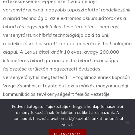
értékesítéseinek. Éppen ezért valamennyi
versenytársunknál nagyobb tapasztalattal rendelkezünk
a hibrid technológia, az elektromos akkumulátorok és a
hibrid részegységek fejlesztése területén – nem egy
versenytársunk hibrid technológiája az általunk
rendelkezésre bocsátott korábbi generációs technológián
alapul. A Lexus által kínált 10 éves, avagy 200.000
kilométeres hibrid garancia ezt a hibrid technológia
fejlesztése területén megszerzett évtizedes
versenyelőnyt is megtestesíti.”
– fogalmaz ennek kapcsán
Varga Zsombor, a Toyota és Lexus márkák magyarországi
kommunikációs tevékenységéért felelős vezetője.
Kedves Látogató! Tájékoztatjuk, hogy a honlap felhasználói
élmény fokozásának érdekében sütiket alkalmazunk. A
honlapunk használatával ön a tájékoztatásunkat tudomásul
veszi.
info@toyotaclub.hu
ELFOGADOM