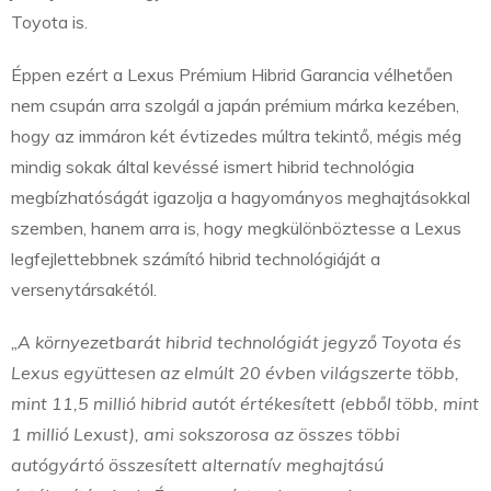
Toyota is.
Éppen ezért a Lexus Prémium Hibrid Garancia vélhetően
nem csupán arra szolgál a japán prémium márka kezében,
hogy az immáron két évtizedes múltra tekintő, mégis még
mindig sokak által kevéssé ismert hibrid technológia
megbízhatóságát igazolja a hagyományos meghajtásokkal
szemben, hanem arra is, hogy megkülönböztesse a Lexus
legfejlettebbnek számító hibrid technológiáját a
versenytársakétól.
„A környezetbarát hibrid technológiát jegyző Toyota és
Lexus együttesen az elmúlt 20 évben világszerte több,
mint 11,5 millió hibrid autót értékesített (ebből több, mint
1 millió Lexust), ami sokszorosa az összes többi
autógyártó összesített alternatív meghajtású