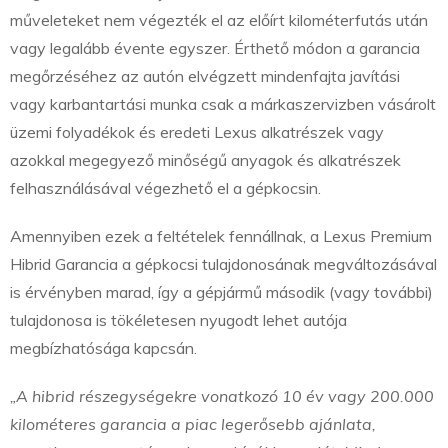
műveleteket nem végezték el az előírt kilométerfutás után
vagy legalább évente egyszer. Érthető módon a garancia
megőrzéséhez az autón elvégzett mindenfajta javítási
vagy karbantartási munka csak a márkaszervizben vásárolt
üzemi folyadékok és eredeti Lexus alkatrészek vagy
azokkal megegyező minőségű anyagok és alkatrészek
felhasználásával végezhető el a gépkocsin.
Amennyiben ezek a feltételek fennállnak, a Lexus Premium
Hibrid Garancia a gépkocsi tulajdonosának megváltozásával
is érvényben marad, így a gépjármű második (vagy további)
tulajdonosa is tökéletesen nyugodt lehet autója
megbízhatósága kapcsán.
„A hibrid részegységekre vonatkozó 10 év vagy 200.000
kilométeres garancia a piac legerősebb ajánlata,