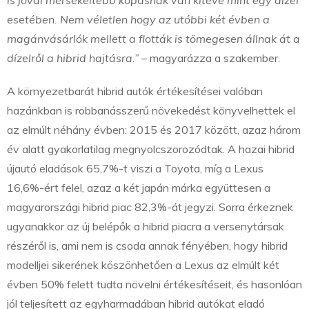
is jóval mérsékeltebb kopásnak van kitéve mint egy dízel
esetében. Nem véletlen hogy az utóbbi két évben a
magánvásárlók mellett a flották is tömegesen állnak át a
dízelről a hibrid hajtásra.” –
magyarázza a szakember.
A környezetbarát hibrid autók értékesítései valóban
hazánkban is robbanásszerű növekedést könyvelhettek el
az elmúlt néhány évben: 2015 és 2017 között, azaz három
év alatt gyakorlatilag megnyolcszorozódtak. A hazai hibrid
újautó eladások 65,7%-t viszi a Toyota, míg a Lexus
16,6%-ért felel, azaz a két japán márka együttesen a
magyarországi hibrid piac 82,3%-át jegyzi. Sorra érkeznek
ugyanakkor az új belépők a hibrid piacra a versenytársak
részéről is, ami nem is csoda annak fényében, hogy hibrid
modelljei sikerének köszönhetően a Lexus az elmúlt két
évben 50% felett tudta növelni értékesítéseit, és hasonlóan
jól teljesített az egyharmadában hibrid autókat eladó