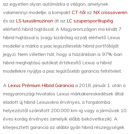
az egyetlen olyan autómárka a világon, amelynek
valamennyi modellje, a kompakt
CT-től
az
NX crossoveren
és az
LS luxuslimuzinon
át az
LC szupersportkupéig
elérhető hibrid hajtással. A Magyarországon ma kínált 7
hibrid hajtással is (vagy kizárólag azzal) elérhető Lexus
modellel a márka a piac legszélesebb hibrid portfólióját
jegyzi. Nem véletlen hát, hogy a hazánkban is 97%-ban
hibrid meghajtású autókat értékesítő Lexus a hibrid
modellekre nyújtja a piac legütősebb garancia feltételeit.
A
Lexus Prémium Hibrid Garancia
a 2018. január 1. után a
magyarországi hivatalos Lexus márkakereskedések által
eladott új hibrid Lexusokra érvényes, a forgalomba
helyezéstől számított 200.000 km-ig vagy a járművek 10
éves koráig érvényes (amelyik előbb bekövetkezik). A
kiterjesztett garancia az alábbi gyári hibrid részegységek