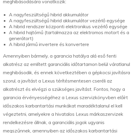
meghibásodására vonatkozik:
A nagyfeszültségű hibrid akkumulátor
A nagyfeszültségű hibrid akkumulátor vezérlő egysége
A hibrid rendszer központi elektronikus vezérlő egysége
A hibrid hajtómű (tartalmazza az elektromos motort és a
generátort)
A hibrid jármű invertere és konvertere
Amennyiben bármely, a garancia hatálya alá eső fenti
alkatrész az említett garanciális időtartamon belül váratlanul
meghibásodik, és ennek következtében a gépkocsi javításra
szorul, a javítást a Lexus térítésmentesen cseréli az
alkatrészt és elvégzi a szükséges javítást. Fontos, hogy a
garancia érvényességéhez a Lexus szervizkönyvben előírt
időszakos karbantartási munkákat maradéktalanul el kell
végeztetni, amelyekre a hivatalos Lexus márkaszervizek
rendelkezésre állnak, a garanciális jogok ugyanis
megszűnnek, amennyiben az időszakos karbantartási