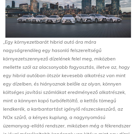
„Egy környezetbarát hibrid autó ára mára
nagyságrendileg egy hasonló felszereltségű
környezetszennyező dízelének felel meg, miközben
mellette szól az alacsonyabb fogyasztás, illetve az, hogy
egy hibrid autóban ötször kevesebb alkatrész van mint
egy dízelben, és hiányoznak belőle az olyan, könnyen
költséges javítási számlákat eredményező alkatrészek,
mint a könnyen kopó turbófeltöltő, a kettős tömegű
lendkerék, a karbantartást igénylő részecskeszűrő, az
NOx szűrő, a kényes kuplung, a nagynyomású
üzemanyag-ellátó rendszer, miközben még a fékrendszer