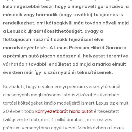
különlegesebbé teszi, hogy a megnövelt garanciával a
második vagy harmadik (vagy további) tulajdonos is
rendelkezhet, ami kétségkívül még tovább növeli majd
a Lexusok újraértékesíthetőségét, avagy a
flottapiacon használt szakkifejezéssel élve
maradványértékét. A Lexus Prémium Hibrid Garancia
a prémium autó piacon egészen új helyzetet teremtve
várhatóan további lendületet ad majd a márka elmúlt
években már így is szárnyaló értékesítéseinek.
Köztudott, hogy a valamennyi prémium versenytársánál
alacsonyabb meghibásodási statisztikákat és üzemben
tartási költségeket kínáló modelljeiről ismert Lexus az elmúlt
20 évben több
környezetbarát hibrid autót
értékesített
(világszerte több, mint 1 millió darabot), mint összes
prémium versenytársa együttvéve. Mindeközben a Lexus