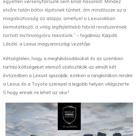
egyetlen versenytársunk sem kínál hasonlót. Mindez
elsőre talán bátor lépésnek tűnhet, ám mindössze az a
magabiztosság az alapja, amellyel a Lexusokban
bemutatkozó, a világ legfejlettebb hibrid rendszerének
tartott technológiára tekintünk.”
– fogalmaz Kárpáti
László, a Lexus magyarországi vezetője.
Kétségtelen, hogy a meghibásodásokat és az üzemben
tartási költségeket elemző statisztikák az elmúlt két
évtizedben a Lexust igazolják: ezeken a ranglistákon rendre
a Lexus és a Toyota szerepel a legjobb helyen világszerte.
S hogy ennek mi lehet az oka?