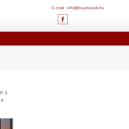
E-mail : info@toyotaclub.hu
LF-1
 F