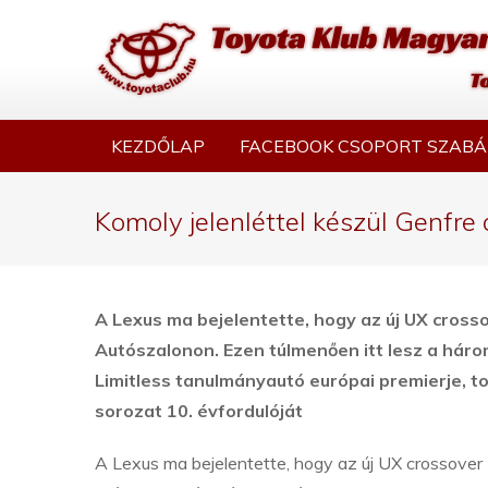
KEZDŐLAP
FACEBOOK CSOPORT SZABÁ
Komoly jelenléttel készül Genfre
A Lexus ma bejelentette, hogy az új UX cross
Autószalonon.
Ezen túlmenően itt lesz a háro
Limitless tanulmányautó európai premierje, to
sorozat 10. évfordulóját
A Lexus ma bejelentette, hogy az új UX crossover