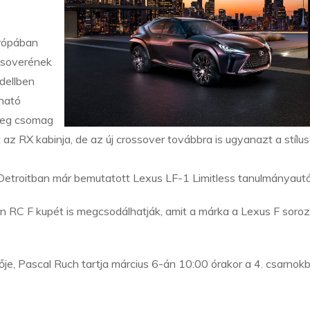
urópában
ssoverének
odellben
tható
teg csomag
az RX kabinja, de az új crossover továbbra is ugyanazt a stílus
 Detroitban már bemutatott Lexus LF-1 Limitless tanulmányautó 
ion RC F kupét is megcsodálhatják, amit a márka a Lexus F soro
je, Pascal Ruch tartja március 6-án 10:00 órakor a 4. csarnok