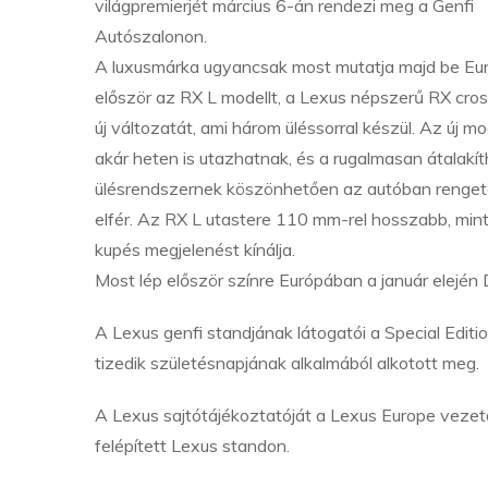
világpremierjét március 6-án rendezi meg a Genfi
Autószalonon.
A luxusmárka ugyancsak most mutatja majd be E
először az RX L modellt, a Lexus népszerű RX cro
új változatát, ami három üléssorral készül. Az új m
akár heten is utazhatnak, és a rugalmasan átalakí
ülésrendszernek köszönhetően az autóban renge
elfér. Az RX L utastere 110 mm-rel hosszabb, mint 
kupés megjelenést kínálja.
Most lép először színre Európában a január elején
A Lexus genfi standjának látogatói a Special Edit
tizedik születésnapjának alkalmából alkotott meg.
A Lexus sajtótájékoztatóját a Lexus Europe vezető
felépített Lexus standon.