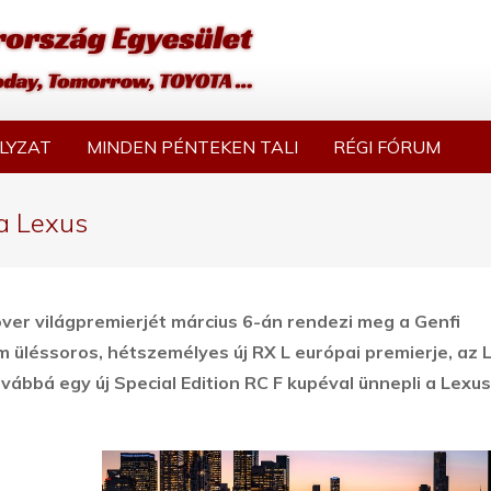
LYZAT
MINDEN PÉNTEKEN TALI
RÉGI FÓRUM
 a Lexus
over világpremierjét március 6-án rendezi meg a Genfi
m üléssoros, hétszemélyes új RX L európai premierje, az 
vábbá egy új Special Edition RC F kupéval ünnepli a Lexus