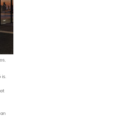
os,
is.
zat
ban