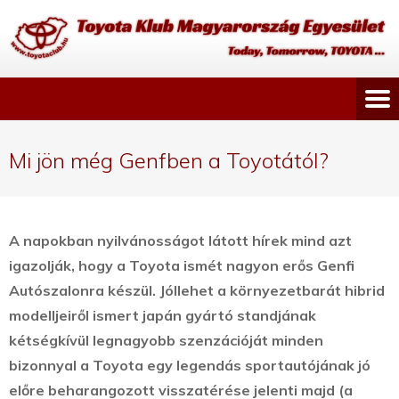
Mi jön még Genfben a Toyotától?
A napokban nyilvánosságot látott hírek mind azt
igazolják, hogy a Toyota ismét nagyon erős Genfi
Autószalonra készül. Jóllehet a környezetbarát hibrid
modelljeiről ismert japán gyártó standjának
kétségkívül legnagyobb szenzációját minden
bizonnyal a Toyota egy legendás sportautójának jó
előre beharangozott visszatérése jelenti majd (a