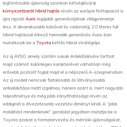
legfontosabb újdonság azonban kétségkívül
a
környezetbarát hibrid hajtás
révén az európai flottapiacot is
újra rajzoló
Auris
legújabb generációjának világpremierje
lesz. A dinamikusabb külsővel és vadonatúj, 2,0 literes full
hibrid hajtással érkező harmadik generációs Auris-ban
mutatkozik be a
Toyota
kettős hibrid stratégiája.
Az új AYGO, amely szintén sokak érdeklődésére tarthat
majd számot, különleges karakterével várhatóan még
erősebb pozíciót foglal majd el a népszerű A-szegmensben.
Az új modell nemcsak fiatalosabb és látványosabb
orrkialakítása miatt izgalmas, hanem azért is, mert nagyobb
teljesítménye és még jobb irányíthatósága révén az
eddiginél is élvezetesebb vezetési élményt kínál. A “Jobb
mobilitást mindenkinek!” gondolat jegyében mutatja be a
Toyota azokat a formatervezési és mérnöki újdonságokat,