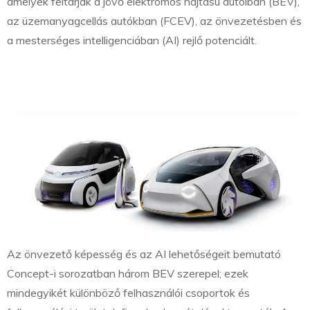
amelyek feltárják a jövő elektromos hajtású autóiban (BEV),
az üzemanyagcellás autókban (FCEV), az önvezetésben és
a mesterséges intelligenciában (AI) rejlő potenciált.
Az önvezető képesség és az AI lehetőségeit bemutató
Concept-i sorozatban három BEV szerepel; ezek
mindegyikét különböző felhasználói csoportok és