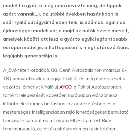
modellt a gyártó még nem nevezte meg, de tippek
azért vannak…),
az utóbbi években hazánkban is
szárnyaló autógyártó ezen felül is számos izgalmas
újdonsággal modell várja majd az autók szerelmeseit,
amelyek között ott lesz a gyártó egyik legfontosabb
európai modellje, a flottapiacon is meghatározó Auris
legújabb generációja is.
A jövőhéten kezdődő, 88. Genfi Autószalonon (március 6-
18.) bemutatkozik a megújult külsőt és még élvezetesebb
vezetési élményt kínáló új
AYGO
, a Tokiói Autószalonon
történt leleplezését követően Európában először lesz
látható elektromos hajtásban, az önvezetésben és a
mesterséges intelligenciában rejlő lehetőségeket bemutató
Concept-i sorozat és a Toyota FINE-Comfort Ride
tanulmányautó, az értékesítési volumen tekintetében