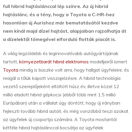
full hibrid hajtáslánccal lép színre.
Az új hibrid
hajtáslánc, és a tény, hogy a Toyota a C-HR-hez
hasonlóan új Aurishoz már bemutatásától kezdve
nem kínál majd dízel hajtást, alapjaiban rajzolhatja át
a dízelektől tömegével elforduló flották piacát is.
A világ legzöldebb és leginnovatívabb autógyártójának
tartott,
környezetbarát hibrid elektromos
modelljeiről ismert
Toyota
mindig is büszke volt arra, hogy hallgat ügyfeleire, és
reagál a tőlük kapott visszajelzésre. A hibrid technológia
vezető szereplőjeként eltöltött húsz év, illetve közel 12
millió eladott hibrid gépkocsi (ebből több mint 1,5 millió
Európában) után a vállalat úgy döntött, hogy új irányban
fejleszti tovább hibrid autóit, és még vonzóbbá teszi azokat
az ügyfelek új csoportja számára. A Toyota mostantól
kétféle hibrid hajtáslánccal bocsátja az ügyfelek