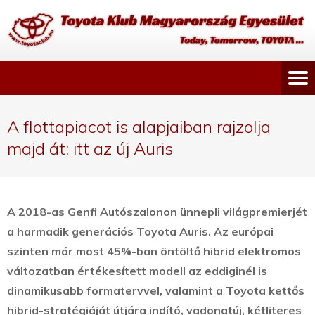
A flottapiacot is alapjaiban rajzolja
majd át: itt az új Auris
A 2018-as Genfi Autószalonon ünnepli világpremierjét
a harmadik generációs Toyota Auris. Az európai
szinten már most 45%-ban öntöltő hibrid elektromos
változatban értékesített modell az eddiginél is
dinamikusabb formatervvel, valamint a Toyota kettős
hibrid-stratégiáját útjára indító, vadonatúj, kétliteres