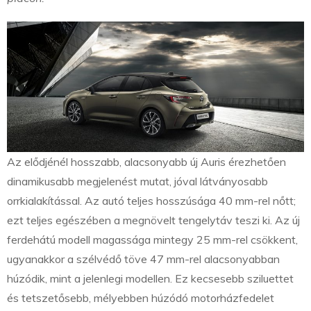
Az elődjénél hosszabb, alacsonyabb új Auris érezhetően
dinamikusabb megjelenést mutat, jóval látványosabb
orrkialakítással. Az autó teljes hosszúsága 40 mm-rel nőtt;
ezt teljes egészében a megnövelt tengelytáv teszi ki. Az új
ferdehátú modell magassága mintegy 25 mm-rel csökkent,
ugyanakkor a szélvédő töve 47 mm-rel alacsonyabban
húzódik, mint a jelenlegi modellen. Ez kecsesebb sziluettet
és tetszetősebb, mélyebben húzódó motorházfedelet