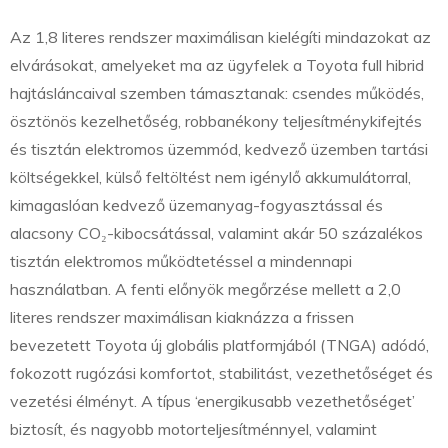
Az 1,8 literes rendszer maximálisan kielégíti mindazokat az
elvárásokat, amelyeket ma az ügyfelek a Toyota full hibrid
hajtásláncaival szemben támasztanak: csendes működés,
ösztönös kezelhetőség, robbanékony teljesítménykifejtés
és tisztán elektromos üzemmód, kedvező üzemben tartási
költségekkel, külső feltöltést nem igénylő akkumulátorral,
kimagaslóan kedvező üzemanyag-fogyasztással és
alacsony CO₂-kibocsátással, valamint akár 50 százalékos
tisztán elektromos működtetéssel a mindennapi
használatban. A fenti előnyök megőrzése mellett a 2,0
literes rendszer maximálisan kiaknázza a frissen
bevezetett Toyota új globális platformjából (TNGA) adódó,
fokozott rugózási komfortot, stabilitást, vezethetőséget és
vezetési élményt. A típus ‘energikusabb vezethetőséget’
biztosít, és nagyobb motorteljesítménnyel, valamint