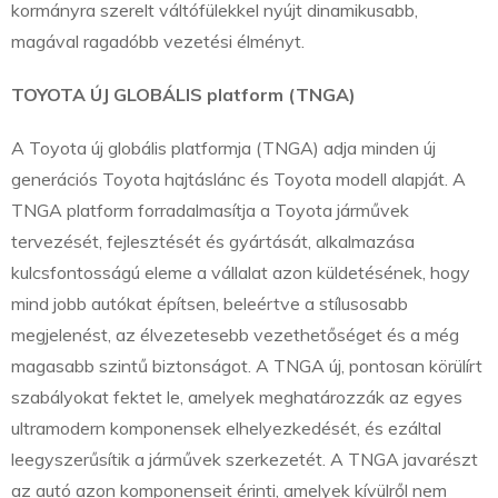
kormányra szerelt váltófülekkel nyújt dinamikusabb,
magával ragadóbb vezetési élményt.
TOYOTA ÚJ GLOBÁLIS platform (TNGA)
A Toyota új globális platformja (TNGA) adja minden új
generációs Toyota hajtáslánc és Toyota modell alapját. A
TNGA platform forradalmasítja a Toyota járművek
tervezését, fejlesztését és gyártását, alkalmazása
kulcsfontosságú eleme a vállalat azon küldetésének, hogy
mind jobb autókat építsen, beleértve a stílusosabb
megjelenést, az élvezetesebb vezethetőséget és a még
magasabb szintű biztonságot. A TNGA új, pontosan körülírt
szabályokat fektet le, amelyek meghatározzák az egyes
ultramodern komponensek elhelyezkedését, és ezáltal
leegyszerűsítik a járművek szerkezetét. A TNGA javarészt
az autó azon komponenseit érinti, amelyek kívülről nem