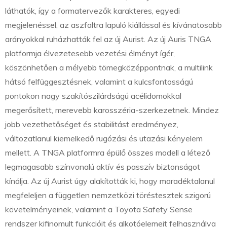
láthatók, így a formatervezők karakteres, egyedi
megjelenéssel, az aszfaltra lapuló kiállással és kívánatosabb
arányokkal ruházhatták fel az új Aurist. Az új Auris TNGA
platformja élvezetesebb vezetési élményt ígér,
köszönhetően a mélyebb tömegközéppontnak, a multilink
hátsó felfüggesztésnek, valamint a kulcsfontosságú
pontokon nagy szakítószilárdságú acélidomokkal
megerősített, merevebb karosszéria-szerkezetnek. Mindez
jobb vezethetőséget és stabilitást eredményez,
változatlanul kiemelkedő rugózási és utazási kényelem
mellett. A TNGA platformra épülő összes modell a létező
legmagasabb színvonalú aktív és passzív biztonságot
kínálja. Az új Aurist úgy alakították ki, hogy maradéktalanul
megfeleljen a független nemzetközi töréstesztek szigorú
követelményeinek, valamint a Toyota Safety Sense
rendszer kifinomult funkcióit és alkotóelemeit felhasználva