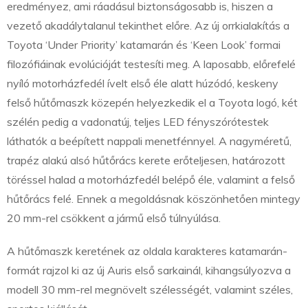
eredményez, ami ráadásul biztonságosabb is, hiszen a
vezető akadálytalanul tekinthet előre. Az új orrkialakítás a
Toyota ‘Under Priority’ katamarán és ‘Keen Look’ formai
filozófiáinak evolúcióját testesíti meg. A laposabb, előrefelé
nyíló motorházfedél ívelt első éle alatt húzódó, keskeny
felső hűtőmaszk közepén helyezkedik el a Toyota logó, két
szélén pedig a vadonatúj, teljes LED fényszórótestek
láthatók a beépített nappali menetfénnyel. A nagyméretű,
trapéz alakú alsó hűtőrács kerete erőteljesen, határozott
töréssel halad a motorházfedél belépő éle, valamint a felső
hűtőrács felé. Ennek a megoldásnak köszönhetően mintegy
20 mm-rel csökkent a jármű első túlnyúlása.
A hűtőmaszk keretének az oldala karakteres katamarán-
formát rajzol ki az új Auris első sarkainál, kihangsúlyozva a
modell 30 mm-rel megnövelt szélességét, valamint széles,