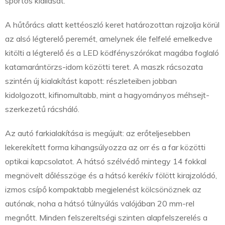
sportos kiállását.
A hűtőrács alatt kettéoszló keret határozottan rajzolja körül
az alsó légterelő peremét, amelynek éle felfelé emelkedve
kitölti a légterelő és a LED ködfényszórókat magába foglaló
katamarántörzs-idom közötti teret. A maszk rácsozata
szintén új kialakítást kapott: részleteiben jobban
kidolgozott, kifinomultabb, mint a hagyományos méhsejt-
szerkezetű rácsháló.
Az autó farkialakítása is megújult: az erőteljesebben
lekerekített forma kihangsúlyozza az orr és a far közötti
optikai kapcsolatot. A hátsó szélvédő mintegy 14 fokkal
megnövelt dőlésszöge és a hátsó kerékív fölött kirajzolódó,
izmos csípő kompaktabb megjelenést kölcsönöznek az
autónak, noha a hátsó túlnyúlás valójában 20 mm-rel
megnőtt. Minden felszereltségi szinten alapfelszerelés a