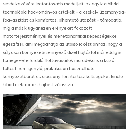
rendelkezésére legfontosabb modelljeit: az egyik a hibrid
technológia hagyományos értékeit – a csekély üzemanyag-
fogyasztást és komfortos, pihentető utazást – támogatja,
míg a másik ugyanezen erényeket fokozott
motorteljesítménnyel és menetdinamikai képességekkel
egészíti ki, ami megadhatja az utolsó lökést ahhoz, hogy a
súlyosan környezetszennyező dízel hajtástól már eddig is
tömegével elforduló flottavásárlók maradéka is a külső
töltést nem igénylő, praktikusan használható,
környezetbarát és alacsony fenntartási költségeket kínáló
hibrid elektromos hajtást válassza.