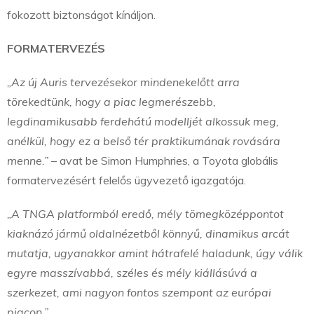
fokozott biztonságot kínáljon.
FORMATERVEZÉS
„Az új Auris tervezésekor mindenekelőtt arra
törekedtünk, hogy a piac legmerészebb,
legdinamikusabb ferdehátú modelljét alkossuk meg,
anélkül, hogy ez a belső tér praktikumának rovására
menne.”
– avat be Simon Humphries, a Toyota globális
formatervezésért felelős ügyvezető igazgatója.
„A TNGA platformból eredő, mély tömegközéppontot
kiaknázó jármű oldalnézetből könnyű, dinamikus arcát
mutatja, ugyanakkor amint hátrafelé haladunk, úgy válik
egyre masszívabbá, széles és mély kiállásúvá a
szerkezet, ami nagyon fontos szempont az európai
piacon.”