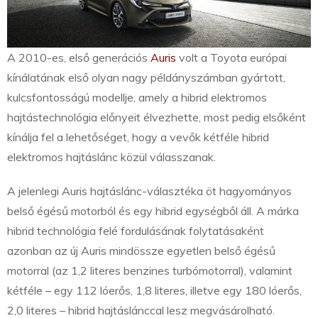
A 2010-es, első generációs
Auris
volt a Toyota európai
kínálatának első olyan nagy példányszámban gyártott,
kulcsfontosságú modellje, amely a hibrid elektromos
hajtástechnológia előnyeit élvezhette, most pedig elsőként
kínálja fel a lehetőséget, hogy a vevők kétféle hibrid
elektromos hajtáslánc közül válasszanak.
A jelenlegi Auris hajtáslánc-választéka öt hagyományos
belső égésű motorból és egy hibrid egységből áll. A márka
hibrid technológia felé fordulásának folytatásaként
azonban az új Auris mindössze egyetlen belső égésű
motorral (az 1,2 literes benzines turbómotorral), valamint
kétféle – egy 112 lóerős, 1,8 literes, illetve egy 180 lóerős,
2,0 literes – hibrid hajtáslánccal lesz megvásárolható.