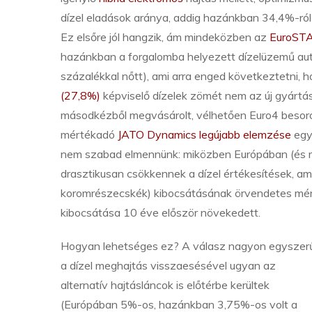
dízel eladások aránya, addig hazánkban 34,4%-ról 
Ez elsőre jól hangzik, ám mindeközben az
EuroSTA
hazánkban a forgalomba helyezett dízelüzemű aut
százalékkal nőtt), ami arra enged következtetni, 
(27,8%)
képviselő dízelek zömét nem az új gyártás
másodkézből megvásárolt, vélhetően Euro4 besorolá
mértékadó
JATO Dynamics legújabb elemzése
egy 
nem szabad elmennünk: miközben Európában (és m
drasztikusan csökkennek a dízel értékesítések, a
koromrészecskék) kibocsátásának örvendetes mérsé
kibocsátása 10 éve először növekedett.
Hogyan lehetséges ez? A válasz nagyon egyszer
a dízel meghajtás visszaesésével ugyan az
alternatív hajtásláncok is előtérbe kerültek
(Európában 5%-os, hazánkban 3,75%-os volt a