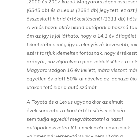
„2000 és 2017 között Magyarországon összesen 
(6545 db) és a Lexus (2681 db) jegyzett: ez azt 
összesített hibrid értékesítésénél (1311 db) hét
A valós hazai aktív hibrid autópark a használt
ám az így is jól látható, hogy a 14,1 év átlagéle
tekintetében még így is elenyésző, kevesebb, m
ezért tartjuk kiemelten fontosnak, hogy értékes
arányát, hozzájárulva a piac zöldüléséhez: az e
Magyarországon 16 év kellett, mára viszont már 
egyetlen év alatt 50%-al növelve az idehaza újo
utakon fotó hibrid autó számát.
A Toyota és a Lexus ugyanakkor az elmúlt
évek sorozatos rekord értékesítései ellenére
sem tudja egyedül megváltoztatni a hazai
autópark összetételét, ennek okán üdvözöljük
valamennyi versenytársunk – nem ritkán a