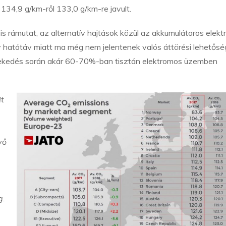
134,9 g/km-ről 133,0 g/km-re javult.
 rámutat, az alternatív hajtások közül az akkumulátoros elek
y hatótáv miatt ma még nem jelentenek valós áttörési lehetősé
zlekedés során akár 60-70%-ban tisztán elektromos üzemben
lt
vő
g.