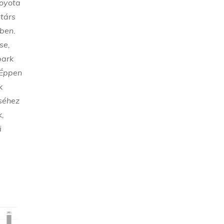
Toyota
ytárs
vben.
se,
park
 Éppen
k
éséhez
k,
i