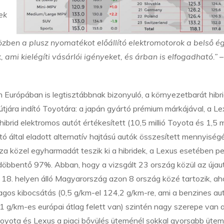
ek
ben a plusz nyomatékot előállító elektromotorok a belső é
ami kielégíti vásárlói igényeket, és árban is elfogadható.”
–
Európában is legtisztábbnak bizonyuló, a környezetbarát hibr
útjára indító Toyotára: a japán gyártó prémium márkájával, a L
hibrid elektromos autót értékesített (10,5 millió Toyota és 1,5 mi
ó által eladott alternatív hajtású autók összesített mennyiség
a közel egyharmadát teszik ki a hibridek, a Lexus esetében pe
döbbentő 97%. Abban, hogy a vizsgált 23 ország közül az újau
18. helyen álló Magyarország azon 8 ország közé tartozik, ah
gos kibocsátás (0,5 g/km-el 124,2 g/km-re, ami a benzines au
,1 g/km-es európai átlag felett van) szintén nagy szerepe van
Toyota és Lexus a piaci bővülés üteménél sokkal gyorsabb üte