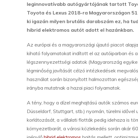
leginnovatívabb autógyártójának tartott Toyo
Toyota és Lexus 2018-ra Magyarországon 5150
ki igazán milyen brutális darabszám ez, ha t
hibrid elektromos autót adott el hazánkban.
Az európai és a magyarországi újautó piacot alapj
kiható folyamatokat indított el az autóiparban és 
légszennyezettségi adatok (Magyarország egyike 
légminőség javítását célzó intézkedések megvalósít
használat során bizonyított halmozottan egészsé
irányba mutatnak a hazai piaci folyamatok.
A tény, hogy a dízel meghajtású autók számos európ
Düsseldorf, Stuttgart, stb.) nyomán, türelmi időve
korlátozását, a vállalati flották pedig idehaza is tö
környezetbarát, a városi közlekedés során akár 
igénylő
hibrid elektromos
hajtás mellett, optimizmu