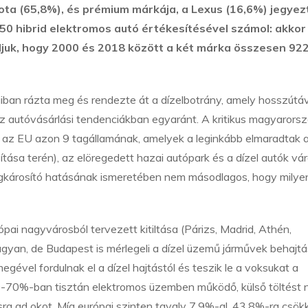
ta (65,8%), és prémium márkája, a Lexus (16,6%) jegyez
 hibrid elektromos autó értékesítésével számol: akkor 
udjuk, hogy 2000 és 2018 között a két márka összesen 922
aiban rázta meg és rendezte át a dízelbotrány, amely hosszútáv
az autóvásárlási tendenciákban egyaránt. A kritikus magyarorsz
az EU azon 9 tagállamának, amelyek a leginkább elmaradtak 
ása terén), az elöregedett hazai autópark és a dízel autók vár
gkárosító hatásának ismeretében nem másodlagos, hogy milye
ai nagyvárosból tervezett kitiltása (Párizs, Madrid, Athén,
l ugyan, de Budapest is mérlegeli a dízel üzemű járművek behajt
megével fordulnak el a dízel hajtástól és teszik le a voksukat a
60-70%-ban tisztán elektromos üzemben működő, külső töltést
sra ad okot. Míg európai szinten tavaly 7,9%-al, 43,8%-ra csök