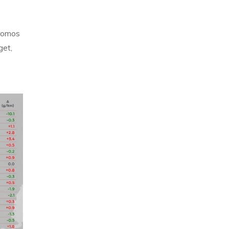
tromos
get,