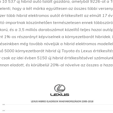
10 537 új hibrid autó talált gazdára, amelyből 9226-ot a 
jelenti, hogy a két márka együttesen az összes többi versen
szer több hibrid elektromos autót értékesített az elmúlt 17 é
autó-importnak köszönhetően természetesen ennek többszörö
tkorú, és a 3,5 milliós darabszámot közelítő teljes hazai autó
int 1%-os részarányt képviselnek a környezetbarát hibridek.
ítéseinkben még tovább növeljük a hibrid elektromos modelle
lső 5000 környezetbarát hibrid új Toyota és Lexus értékesít
csak az idei évben 5150 új hibrid értékesítésével számolun
nnan eladott, és körülbelül 20%-al növelve az összes a haza