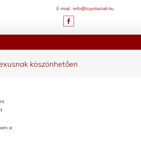
E-mail : info@toyotaclub.hu
 Lexusnak köszönhetően
os
t
ben a