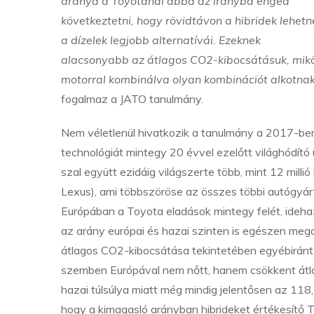
aránya a Toyotánál abba az irányba enged
következtetni, hogy rövidtávon a hibridek lehetn
a dízelek legjobb alternatívái. Ezeknek
alacsonyabb az átlagos CO2-kibocsátásuk, miköz
motorral kombinálva olyan kombinációt alkotnak, 
fogalmaz a JATO tanulmány.
Nem véletlenül hivatkozik a tanulmány a 2017-ben 
technológiát mintegy 20 évvel ezelőtt világhódító 
szal együtt ezidáig világszerte több, mint 12 millió 
Lexus), ami többszöröse az összes többi autógyárt
Európában a Toyota eladások mintegy felét, idehaz
az arány európai és hazai szinten is egészen meg
átlagos CO2-kibocsátása tekintetében egyébiránt 
szemben Európával nem nőtt, hanem csökkent átla
hazai túlsúlya miatt még mindig jelentősen az 118
hogy a kimagasló arányban hibrideket értékesítő 