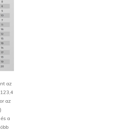
nt az
 123,4
or az
)
 és a
több