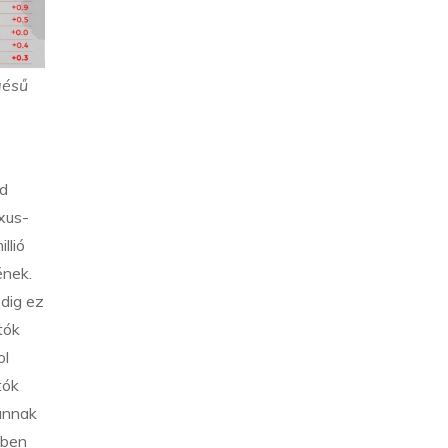
gésű
id
exus-
llió
ének.
dig ez
tók
ol
tók
 annak
mben