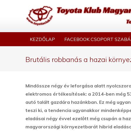
KEZDŐLAP
FACEBOOK CSOPORT SZABÁ
Brutális robbanás a hazai körny
Mindössze négy év leforgása alatt nyolcszor
elektromos értékesítések: a 2014-ben még 53
autó talált gazdára hazánkban.
Ez még ugyan 
teszi ki, a tendencia ugyanakkor mindenképpe
eladásai négy évvel ezelőtt még csupán a haza
magyarországi környezetbarát hibrid eladáso