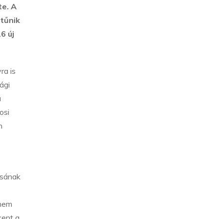
te. A
tűnik
6 új
ra is
ági
a
osi
n
ásának
 nem
kent a