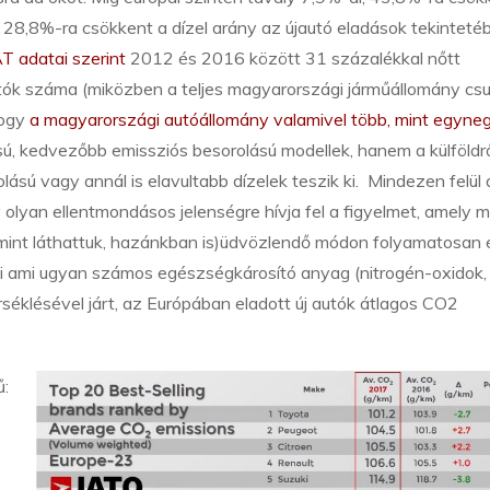
28,8%-ra csökkent a dízel arány az újautó eladások tekinteté
T adatai szerint
2012 és 2016 között 31 százalékkal nőtt
ók száma (miközben a teljes magyarországi járműállomány cs
hogy
a magyarországi autóállomány valamivel több, mint egyne
ú, kedvezőbb emissziós besorolású modellek, hanem a külföldrő
sú vagy annál is elavultabb dízelek teszik ki. Mindezen felül 
olyan ellentmondásos jelenségre hívja fel a figyelmet, amely m
int láthattuk, hazánkban is)üdvözlendő módon folyamatosan 
mi ami ugyan számos egészségkárosító anyag (nitrogén-oxidok,
klésével járt, az Európában eladott új autók átlagos CO2
ű: