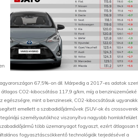
ten
agyarországon 67,5%-on áll. Márpedig a 2017-es adatok szeri
lek átlagos CO2-kibocsátása 117,9 g/km, míg a benzinüzeműeké
k az egészségre, mint a benzinesek, CO2-kibocsátásuk ugyanakk
egített emellett a szabadidőjárművek (SUV-ok és crossoverek
tegóriájú személyautókhoz viszonyítva nagyobb homlokfelület
zabadidőjármű több üzemanyagot fogyaszt, ezért átlagosan 
z általános fogyasztáscsökkentő technológiák terjedésével a