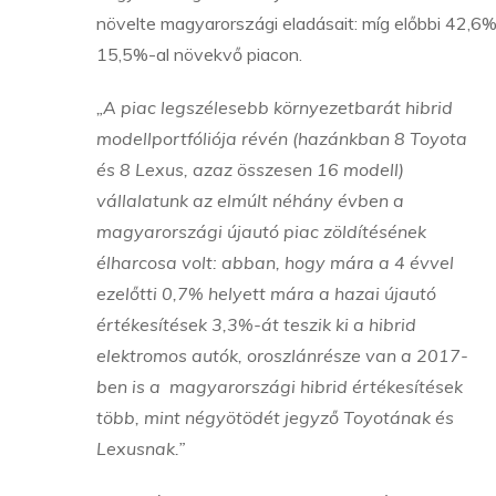
növelte magyarországi eladásait: míg előbbi 42,6%-
15,5%-al növekvő piacon.
„A piac legszélesebb környezetbarát hibrid
modellportfóliója révén (hazánkban 8 Toyota
és 8 Lexus, azaz összesen 16 modell)
vállalatunk az elmúlt néhány évben a
magyarországi újautó piac zöldítésének
élharcosa volt: abban, hogy mára a 4 évvel
ezelőtti 0,7% helyett mára a hazai újautó
értékesítések 3,3%-át teszik ki a hibrid
elektromos autók, oroszlánrésze van a 2017-
ben is a magyarországi hibrid értékesítések
több, mint négyötödét jegyző Toyotának és
Lexusnak.”