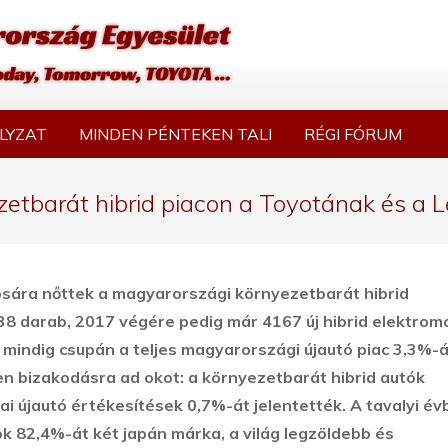
LYZAT
MINDEN PÉNTEKEN TALI
RÉGI FÓRUM
ezetbarát hibrid piacon a Toyotának és a
osára nőttek a magyarországi környezetbarát hibrid
8 darab, 2017 végére pedig már 4167 új hibrid elektrom
mindig csupán a teljes magyarországi újautó piac 3,3%-á
n bizakodásra ad okot: a környezetbarát hibrid autók
i újautó értékesítések 0,7%-át jelentették. A tavalyi év
k 82,4%-át két japán márka, a világ legzöldebb és