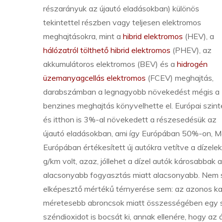
részarányuk az újautó eladásokban) különös
tekintettel részben vagy teljesen elektromos
meghajtásokra, mint a
hibrid elektromos
(HEV), a
hálózatról tölthető hibrid elektromos
(PHEV), az
akkumulátoros elektromos (BEV) és a
hidrogén
üzemanyagcellás elektromos
(FCEV) meghajtás,
darabszámban a legnagyobb növekedést mégis a
benzines meghajtás könyvelhette el. Európai szin
és itthon is 3%-al növekedett a részesedésük az
újautó eladásokban, ami így Európában 50%-on, M
Európában értékesített új autókra vetítve a díze
g/km volt, azaz, jóllehet a dízel autók károsabba
alacsonyabb fogyasztás miatt alacsonyabb. Nem s
elképesztő mértékű térnyerése sem: az azonos ka
méretesebb abroncsok miatt összességében egy s
széndioxidot is bocsát ki, annak ellenére, hogy a