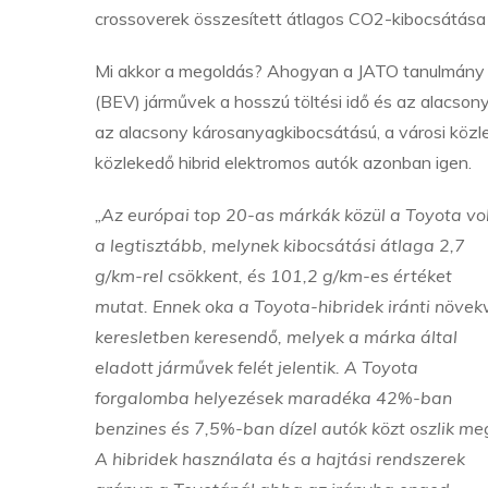
crossoverek összesített átlagos CO2-kibocsátása 
Mi akkor a megoldás? Ahogyan a JATO tanulmány is
(BEV) járművek a hosszú töltési idő és az alacson
az alacsony károsanyagkibocsátású, a városi kö
közlekedő hibrid elektromos autók azonban igen.
„Az európai top 20-as márkák közül a Toyota vo
a legtisztább, melynek kibocsátási átlaga 2,7
g/km-rel csökkent, és 101,2 g/km-es értéket
mutat. Ennek oka a Toyota-hibridek iránti növek
keresletben keresendő, melyek a márka által
eladott járművek felét jelentik. A Toyota
forgalomba helyezések maradéka 42%-ban
benzines és 7,5%-ban dízel autók közt oszlik me
A hibridek használata és a hajtási rendszerek