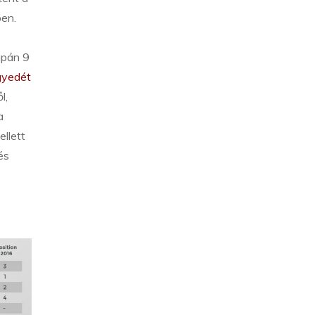
ben.
upán 9
gyedét
l,
a
ellett
és