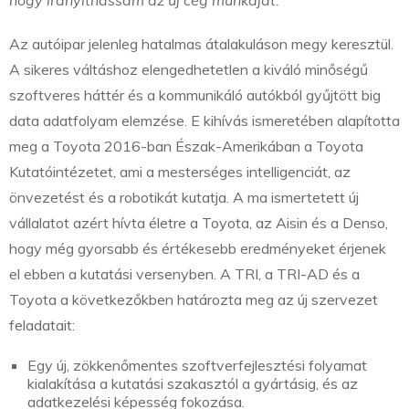
hogy irányíthassam az új cég munkáját.”
Az autóipar jelenleg hatalmas átalakuláson megy keresztül.
A sikeres váltáshoz elengedhetetlen a kiváló minőségű
szoftveres háttér és a kommunikáló autókból gyűjtött big
data adatfolyam elemzése. E kihívás ismeretében alapította
meg a Toyota 2016-ban Észak-Amerikában a Toyota
Kutatóintézetet, ami a mesterséges intelligenciát, az
önvezetést és a robotikát kutatja. A ma ismertetett új
vállalatot azért hívta életre a Toyota, az Aisin és a Denso,
hogy még gyorsabb és értékesebb eredményeket érjenek
el ebben a kutatási versenyben. A TRI, a TRI-AD és a
Toyota a következőkben határozta meg az új szervezet
feladatait:
Egy új, zökkenőmentes szoftverfejlesztési folyamat
kialakítása a kutatási szakasztól a gyártásig, és az
adatkezelési képesség fokozása.