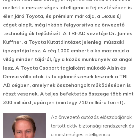
mellett a mesterséges intelligencia fejlesztésében is
élen járó Toyota, és prémium márkája, a Lexus új
céget alapít, még inkább felgyorsítva az önvezető
technológiák fejlődését.
A TRI-AD vezetője Dr. James
Kuffner, a Toyota Kutatóintézet jelenlegi műszaki
igazgatója lesz. A cég 1000 embert alkalmaz majd a
világ minden tájáról, így a közös munkanyelv az angol
lesz. A Toyota Csoport tagjaiként működő Aisin és
Denso vállalatok is tulajdonrészesek lesznek a TRI-
AD cégben, amelynek összehangolt működésében is
részt vesznek. A teljes befektetés összege több mint
300 milliárd japán jen (mintegy 710 milliárd forint).
Az önvezető autózás előszobájának
tartott aktív biztonsági rendszerek és
a mesterséges intelligencia