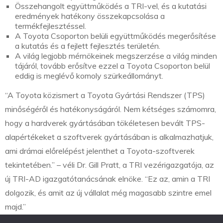
Összehangolt együttműködés a TRI-vel, és a kutatási
eredmények hatékony összekapcsolása a
termékfejlesztéssel.
A Toyota Csoporton belüli együttműködés megerősítése
a kutatás és a fejlett fejlesztés területén.
A világ legjobb mérnökeinek megszerzése a világ minden
tájáról, tovább erősítve ezzel a Toyota Csoporton belül
eddig is meglévő komoly szürkeállományt.
“A Toyota közismert a Toyota Gyártási Rendszer (TPS)
minőségéről és hatékonyságáról. Nem kétséges számomra,
hogy a hardverek gyártásában tökéletesen bevált TPS-
alapértékeket a szoftverek gyártásában is alkalmazhatjuk,
ami drámai előrelépést jelenthet a Toyota-szoftverek
tekintetében.” – véli Dr. Gill Pratt, a TRI vezérigazgatója, az
új TRI-AD igazgatótanácsának elnöke. “Ez az, amin a TRI
dolgozik, és amit az új vállalat még magasabb szintre emel
majd.”