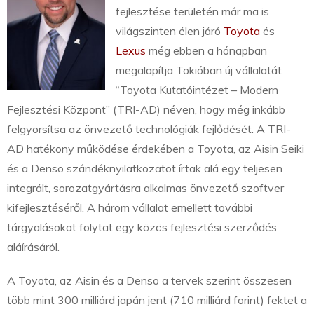
fejlesztése területén már ma is
világszinten élen járó
Toyota
és
Lexus
még ebben a hónapban
megalapítja Tokióban új vállalatát
“Toyota Kutatóintézet – Modern
Fejlesztési Központ” (TRI-AD) néven, hogy még inkább
felgyorsítsa az önvezető technológiák fejlődését. A TRI-
AD hatékony működése érdekében a Toyota, az Aisin Seiki
és a Denso szándéknyilatkozatot írtak alá egy teljesen
integrált, sorozatgyártásra alkalmas önvezető szoftver
kifejlesztéséről. A három vállalat emellett további
tárgyalásokat folytat egy közös fejlesztési szerződés
aláírásáról.
A Toyota, az Aisin és a Denso a tervek szerint összesen
több mint 300 milliárd japán jent (710 milliárd forint) fektet a