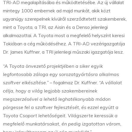
TRI-AD megalapításába és működtetésébe. Az új vállalat
mintegy 1000 embernek ad majd munkát, akik közt
ugyanúgy szerepelnek kívülről szerződtetett szakemberek,
mint a Toyota, a TRI, az Aisin és a Denso jelenlegi
alkalmazottai. A Toyota most a megfelelő helyszínt keresi
Tokióban a cég működéséhez. A TRI-AD vezérigazgatója
Dr. James Kuffner, a TRI jelenlegi műszaki igazgatója lesz.
“A Toyota önvezető projektjében a siker egyik
legfontosabb záloga egy sorozatgyártásra alkalmas
szoftver elkészítése.”
– fogalmaz Dr. Kuffner.
“A vállalat
célja, hogy a világ legjobb szakembereinek
megszerzésével a lehető leghatékonyabb módon
pörgesse fel a szoftver fejlesztését, és ezzel együtt a
Toyota Csoport lehetőségeit. Világszerte keressük a
megfelelő munkatársakat, én pedig izgatottan várom,