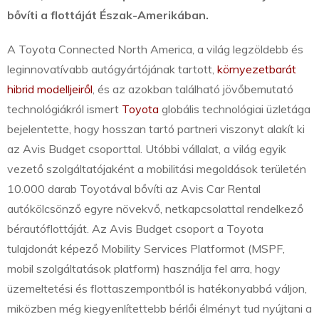
bővíti a flottáját Észak-Amerikában.
A Toyota Connected North America, a világ legzöldebb és
leginnovatívabb autógyártójának tartott,
környezetbarát
hibrid modelljeiről
, és az azokban található jövőbemutató
technológiákról ismert
Toyota
globális technológiai üzletága
bejelentette, hogy hosszan tartó partneri viszonyt alakít ki
az Avis Budget csoporttal. Utóbbi vállalat, a világ egyik
vezető szolgáltatójaként a mobilitási megoldások területén
10.000 darab Toyotával bővíti az Avis Car Rental
autókölcsönző egyre növekvő, netkapcsolattal rendelkező
bérautóflottáját. Az Avis Budget csoport a Toyota
tulajdonát képező Mobility Services Platformot (MSPF,
mobil szolgáltatások platform) használja fel arra, hogy
üzemeltetési és flottaszempontból is hatékonyabbá váljon,
miközben még kiegyenlítettebb bérlői élményt tud nyújtani a