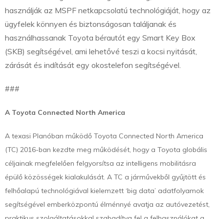
használják az MSPF netkapcsolatú technológiáját, hogy az
ügyfelek könnyen és biztonságosan találjanak és
használhassanak Toyota bérautót egy Smart Key Box
(SKB) segítségével, ami lehetővé teszi a kocsi nyitását,
zárását és indítását egy okostelefon segítségével.
###
A Toyota Connected North America
A texasi Planóban működő Toyota Connected North America
(TC) 2016-ban kezdte meg működését, hogy a Toyota globális
céljainak megfelelően felgyorsítsa az intelligens mobilitásra
épülő közösségek kialakulását. A TC a járművekből gyűjtött és
felhőalapú technológiával kielemzett ‘big data’ adatfolyamok
segítségével emberközpontú élménnyé avatja az autóvezetést,
praktikus szolgáltatásokkal szabadítva fel a felhasználókat a