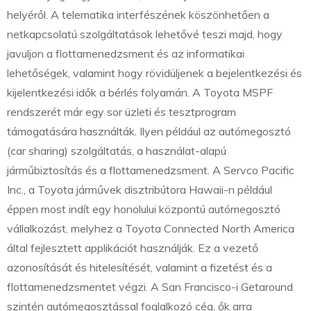
helyéről. A telematika interfészének köszönhetően a
netkapcsolatú szolgáltatások lehetővé teszi majd, hogy
javuljon a flottamenedzsment és az informatikai
lehetőségek, valamint hogy rövidüljenek a bejelentkezési és
kijelentkezési idők a bérlés folyamán. A Toyota MSPF
rendszerét már egy sor üzleti és tesztprogram
támogatására használták. Ilyen például az autómegosztó
(car sharing) szolgáltatás, a használat-alapú
járműbiztosítás és a flottamenedzsment. A Servco Pacific
Inc., a Toyota járművek disztribútora Hawaii-n például
éppen most indít egy honolului központú autómegosztó
vállalkozást, melyhez a Toyota Connected North America
által fejlesztett applikációt használják. Ez a vezető
azonosítását és hitelesítését, valamint a fizetést és a
flottamenedzsmentet végzi. A San Francisco-i Getaround
szintén autómegosztással foglalkozó cég, ők arra