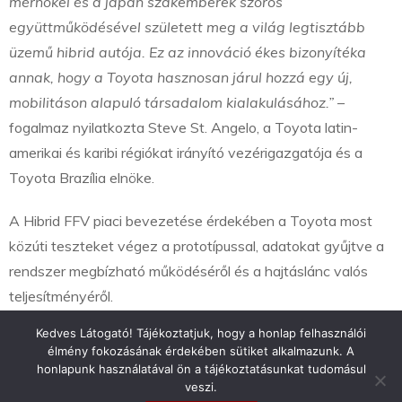
mérnökei és a japán szakemberek szoros
együttműködésével született meg a világ legtisztább
üzemű hibrid autója. Ez az innováció ékes bizonyítéka
annak, hogy a Toyota hasznosan járul hozzá egy új,
mobilitáson alapuló társadalom kialakulásához.”
–
fogalmaz nyilatkozta Steve St. Angelo, a Toyota latin-
amerikai és karibi régiókat irányító vezérigazgatója és a
Toyota Brazília elnöke.
A Hibrid FFV piaci bevezetése érdekében a Toyota most
közúti teszteket végez a prototípussal, adatokat gyűjtve a
rendszer megbízható működéséről és a hajtáslánc valós
teljesítményéről.
Kedves Látogató! Tájékoztatjuk, hogy a honlap felhasználói
élmény fokozásának érdekében sütiket alkalmazunk. A
honlapunk használatával ön a tájékoztatásunkat tudomásul
veszi.