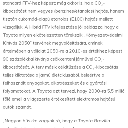
standard FFV-hez képest; még akkor is, ha a CO₂-
kibocsátást nem vegyes (benzines/etanolos) hajtás, hanem
tisztán cukornád-alapú etanolos (E100) hajtás mellett
vizsgáljuk. A Hibrid FFV kifejlesztése jól példázza, hogy a
Toyota milyen elkötelezetten törekszik „Környezetvédelmi
Kihívás 2050” tervének megvalósítására, aminek
értelmében a vállalat 2050-re a 2010-es értékhez képest
90 százalékkal kívánja csökkenteni járművei CO₂-
kibocsátását. A terv másik célkitűzése a CO₂-kibocsátás
teljes kiiktatása a jármű életciklusából, beleértve a
felhasznált anyagokat, alkatrészeket és a gyártási
folyamatokat. A Toyota azt tervezi, hogy 2030-ra 5,5 millió
fölé emeli a világszerte értékesített elektromos hajtású
autók számát.
„Nagyon büszke vagyok rá, hogy a Toyota Brazília