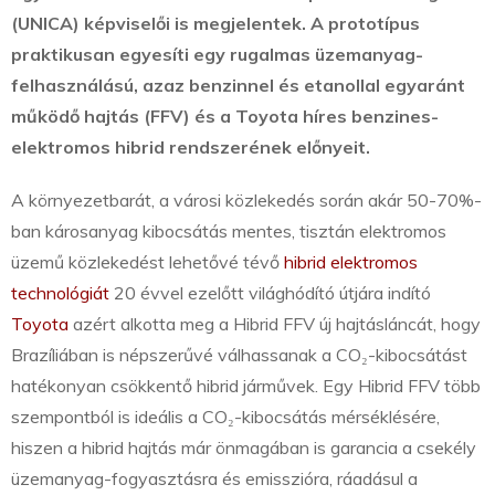
(UNICA) képviselői is megjelentek. A prototípus
praktikusan egyesíti egy rugalmas üzemanyag-
felhasználású, azaz benzinnel és etanollal egyaránt
működő hajtás (FFV) és a Toyota híres benzines-
elektromos hibrid rendszerének előnyeit.
A környezetbarát, a városi közlekedés során akár 50-70%-
ban károsanyag kibocsátás mentes, tisztán elektromos
üzemű közlekedést lehetővé tévő
hibrid elektromos
technológiát
20 évvel ezelőtt világhódító útjára indító
Toyota
azért alkotta meg a Hibrid FFV új hajtásláncát, hogy
Brazíliában is népszerűvé válhassanak a CO₂-kibocsátást
hatékonyan csökkentő hibrid járművek. Egy Hibrid FFV több
szempontból is ideális a CO₂-kibocsátás mérséklésére,
hiszen a hibrid hajtás már önmagában is garancia a csekély
üzemanyag-fogyasztásra és emisszióra, ráadásul a