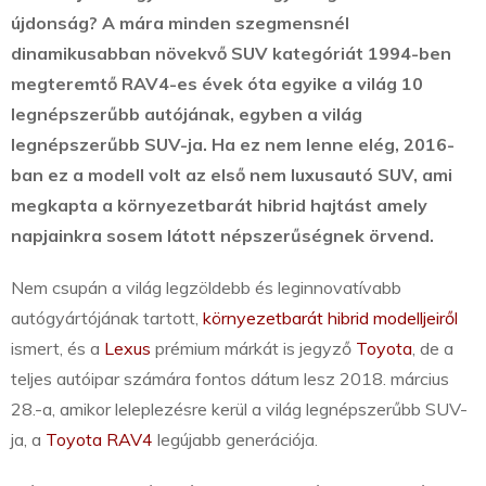
újdonság? A mára minden szegmensnél
dinamikusabban növekvő SUV kategóriát 1994-ben
megteremtő RAV4-es évek óta egyike a világ 10
legnépszerűbb autójának, egyben a világ
legnépszerűbb SUV-ja. Ha ez nem lenne elég, 2016-
ban ez a modell volt az első nem luxusautó SUV, ami
megkapta a környezetbarát hibrid hajtást amely
napjainkra sosem látott népszerűségnek örvend.
Nem csupán a világ legzöldebb és leginnovatívabb
autógyártójának tartott,
környezetbarát hibrid modelljeiről
ismert, és a
Lexus
prémium márkát is jegyző
Toyota
, de a
teljes autóipar számára fontos dátum lesz 2018. március
28.-a, amikor leleplezésre kerül a világ legnépszerűbb SUV-
ja, a
Toyota RAV4
legújabb generációja.