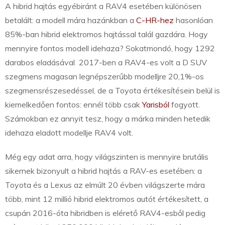
A hibrid hajtás egyébiránt a RAV4 esetében különösen
betalált: a modell mára hazánkban a
C-HR-hez
hasonlóan
85%-ban hibrid elektromos hajtással talál gazdára. Hogy
mennyire fontos modell idehaza? Sokatmondó, hogy 1292
darabos eladásával 2017-ben a RAV4-es volt a D SUV
szegmens magasan legnépszerűbb modelljre 20,1%-os
szegmensrészesedéssel, de a Toyota értékesítésein belül is
kiemelkedően fontos: ennél több csak
Yarisból
fogyott.
Számokban ez annyit tesz, hogy a márka minden hetedik
idehaza eladott modellje RAV4 volt.
Még egy adat arra, hogy világszinten is mennyire brutális
sikernek bizonyult a hibrid hajtás a RAV-es esetében: a
Toyota és a Lexus az elmúlt 20 évben világszerte mára
több, mint 12 millió hibrid elektromos autót értékesített, a
csupán 2016-óta hibridben is elérető RAV4-esből pedig