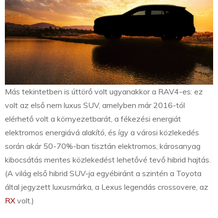
Más tekintetben is úttörő volt ugyanakkor a RAV4-es: ez
volt az első nem luxus SUV, amelyben már 2016-tól
elérhető volt a környezetbarát, a fékezési energiát
elektromos energiává alakító, és így a városi közlekedés
során akár 50-70%-ban tisztán elektromos, károsanyag
kibocsátás mentes közlekedést lehetővé tevő hibrid hajtás.
(A világ első hibrid SUV-ja egyébiránt a szintén a Toyota
által jegyzett luxusmárka, a Lexus legendás crossovere, az
RX
volt.)