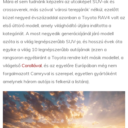
Mára el sem tudnánk képzelni az utcaképet SUV-ok és
crossoverek, más szóval ’városi terepjárók’ nélkül, ezelőtt
közel negyed évszázaddal azonban a Toyota RAV4 volt az
első úttörő modell, amely világhódító útjára indította a
kategóriát. A most negyedik generációjánál járó modell
azóta is a világ legnépszerűbb SUV-ja, és hosszú évek óta
egyike a világ 10 legnépszerűbb autójának (ezen a
rangsoron egyébiránt a Toyota rendre két másik modellel, a
világelső
Corollával
, és az egyelőre Európában még nem
forgalmazott Camryval is szerepel, egyetlen gyártóként
amelynek három autója is felkerül a listára).