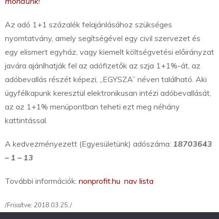
mondunk!
Az adó 1+1 százalék felajánlásához szükséges
nyomtatvány, amely segítségével egy civil szervezet és
egy elismert egyház, vagy kiemelt költségvetési előirányzat
javára ajánlhatják fel az adófizetők az szja 1+1%-át, az
adóbevallás részét képezi, „EGYSZA” néven található. Aki
ügyfélkapunk keresztül elektronikusan intézi adóbevallását,
az az 1+1% menüpontban teheti ezt meg néhány
kattintással.
A kedvezményezett (Egyesületünk) adószáma:
18703643
– 1 – 13
További információk:
nonprofit.hu
nav lista
/Frissítve: 2018.03.25./