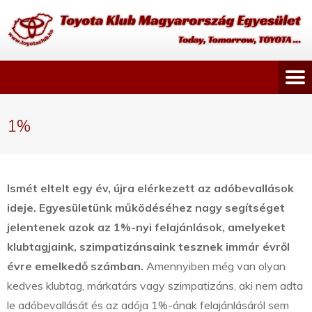
1%
Ismét eltelt egy év, újra elérkezett az adóbevallások
ideje. Egyesületünk működéséhez nagy segítséget
jelentenek azok az 1%-nyi felajánlások, amelyeket
klubtagjaink, szimpatizánsaink tesznek immár évről
évre emelkedő számban.
Amennyiben még van olyan
kedves klubtag, márkatárs vagy szimpatizáns, aki nem adta
le adóbevallását és az adója 1%-ának felajánlásáról sem