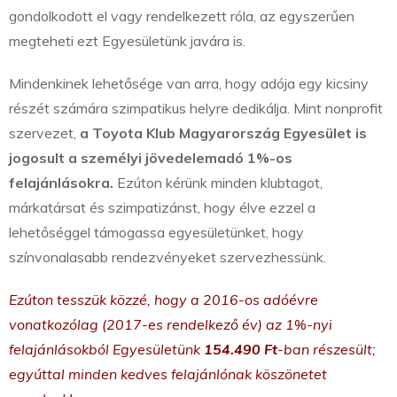
gondolkodott el vagy rendelkezett róla, az egyszerűen
megteheti ezt Egyesületünk javára is.
Mindenkinek lehetősége van arra, hogy adója egy kicsiny
részét számára szimpatikus helyre dedikálja. Mint nonprofit
szervezet,
a Toyota Klub Magyarország Egyesület is
jogosult a személyi jövedelemadó 1%-os
felajánlásokra.
Ezúton kérünk minden klubtagot,
márkatársat és szimpatizánst, hogy élve ezzel a
lehetőséggel támogassa egyesületünket, hogy
színvonalasabb rendezvényeket szervezhessünk.
Ezúton tesszük közzé, hogy a 2016-os adóévre
vonatkozólag (2017-es rendelkező év) az 1%-nyi
felajánlásokból Egyesületünk
154.490 Ft
-ban részesült;
egyúttal minden kedves felajánlónak köszönetet