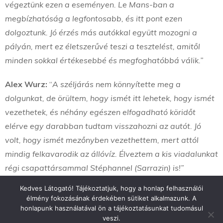
végeztünk ezen a eseményen. Le Mans-ban a
megbízhatóság a legfontosabb, és itt pont ezen
dolgoztunk. Jó érzés más autókkal együtt mozogni a
pályán, mert ez életszerűvé teszi a tesztelést, amitől
minden sokkal értékesebbé és megfoghatóbbá válik.”
Alex Wurz:
“
A széljárás nem könnyítette meg a
dolgunkat, de örültem, hogy ismét itt lehetek, hogy ismét
vezethetek, és néhány egészen elfogadható köridőt
elérve egy darabban tudtam visszahozni az autót. Jó
volt, hogy ismét mezőnyben vezethettem, mert attól
mindig felkavarodik az állóvíz. Élveztem a kis viadalunkat
régi csapattársammal Stéphannel (Sarrazin) is!”
Kedves Látogató! Tájékoztatjuk, hogy a honlap felhasználói
élmény fokozásának érdekében sütiket alkalmazunk. A
honlapunk használatával ön a tájékoztatásunkat tudomásul
veszi.