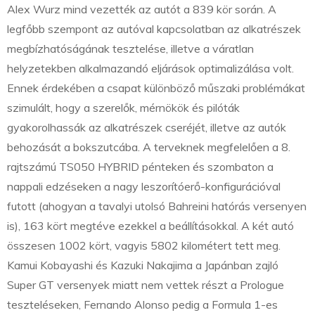
Alex Wurz mind vezették az autót a 839 kör során. A
legfőbb szempont az autóval kapcsolatban az alkatrészek
megbízhatóságának tesztelése, illetve a váratlan
helyzetekben alkalmazandó eljárások optimalizálása volt.
Ennek érdekében a csapat különböző műszaki problémákat
szimulált, hogy a szerelők, mérnökök és pilóták
gyakorolhassák az alkatrészek cseréjét, illetve az autók
behozását a bokszutcába. A terveknek megfelelően a 8.
rajtszámú TS050 HYBRID pénteken és szombaton a
nappali edzéseken a nagy leszorítóerő-konfigurációval
futott (ahogyan a tavalyi utolsó Bahreini hatórás versenyen
is), 163 kört megtéve ezekkel a beállításokkal. A két autó
összesen 1002 kört, vagyis 5802 kilométert tett meg.
Kamui Kobayashi és Kazuki Nakajima a Japánban zajló
Super GT versenyek miatt nem vettek részt a Prologue
teszteléseken, Fernando Alonso pedig a Formula 1-es