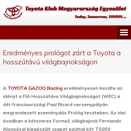
Eredményes prológot zárt a Toyota a
hosszútávú világbajnokságon
A
TOYOTA GAZOO Racing
eredményesen kezdte az
idényt a FIA Hosszútávú Világbajnokságot (WEC) a
dél-franciaországi Paul Ricard versenypályán
megrendezett eseménydús Prológ teszteken.
Az idei
évadban a kétszeres Forma1 világbajnok Fernando
Alonsóval kiegészült csapat ezúttal két TS050