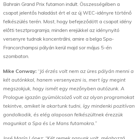
Bahrain Grand Prix futamon indult. Összességében a
csapat jelentős haladást ért el az új WEC-idényre történő
felkészülés terén. Most, hogy befejeződött a csapat idény
előtti tesztprogramja, minden erejükkel az idénynyitó
versenyre tudnak koncentrálni, amire a belga Spa-
Francorchampsi pályán kerül majd sor május 5-én
szombaton.
Mike Conway:
“
Jó érzés volt nem az üres pályán menni a
két autónkkal, hanem versenyezni is, mert így megint
megszokjuk, hogy ismét egy mezőnyben autózunk. A
Prologue igazán gyümölcsöző volt az olyan programokat
tekintve, amiket le akartunk tudni, így mindenki pozitívan
gondolkodik, és elég alaposan felkészültnek érezzük
magunkat a Spa és Le Mans futamokra.”
José María López: “Két remek napunk volt, méghozzá