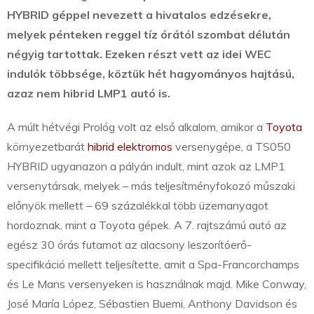
HYBRID géppel nevezett a hivatalos edzésekre,
melyek pénteken reggel tíz órától szombat délután
négyig tartottak. Ezeken részt vett az idei WEC
indulók többsége, köztük hét hagyományos hajtású,
azaz nem hibrid LMP1 autó is.
A múlt hétvégi Prológ volt az első alkalom, amikor a
Toyota
környezetbarát
hibrid elektromos
versenygépe, a TS050
HYBRID ugyanazon a pályán indult, mint azok az LMP1
versenytársak, melyek – más teljesítményfokozó műszaki
előnyök mellett – 69 százalékkal több üzemanyagot
hordoznak, mint a Toyota gépek. A 7. rajtszámú autó az
egész 30 órás futamot az alacsony leszorítóerő-
specifikáció mellett teljesítette, amit a Spa-Francorchamps
és Le Mans versenyeken is használnak majd. Mike Conway,
José María López, Sébastien Buemi, Anthony Davidson és