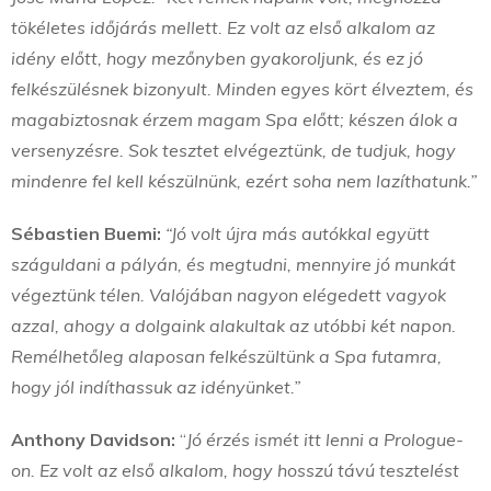
tökéletes időjárás mellett. Ez volt az első alkalom az
idény előtt, hogy mezőnyben gyakoroljunk, és ez jó
felkészülésnek bizonyult. Minden egyes kört élveztem, és
magabiztosnak érzem magam Spa előtt; készen álok a
versenyzésre. Sok tesztet elvégeztünk, de tudjuk, hogy
mindenre fel kell készülnünk, ezért soha nem lazíthatunk.”
Sébastien Buemi:
“Jó volt újra más autókkal együtt
száguldani a pályán, és megtudni, mennyire jó munkát
végeztünk télen. Valójában nagyon elégedett vagyok
azzal, ahogy a dolgaink alakultak az utóbbi két napon.
Remélhetőleg alaposan felkészültünk a Spa futamra,
hogy jól indíthassuk az idényünket.”
Anthony Davidson:
“
Jó érzés ismét itt lenni a Prologue-
on. Ez volt az első alkalom, hogy hosszú távú tesztelést