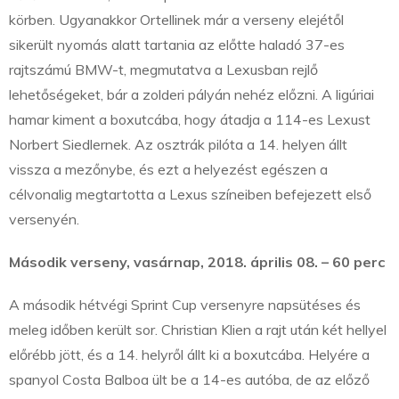
körben. Ugyanakkor Ortellinek már a verseny elejétől
sikerült nyomás alatt tartania az előtte haladó 37-es
rajtszámú BMW-t, megmutatva a Lexusban rejlő
lehetőségeket, bár a zolderi pályán nehéz előzni. A ligúriai
hamar kiment a boxutcába, hogy átadja a 114-es Lexust
Norbert Siedlernek. Az osztrák pilóta a 14. helyen állt
vissza a mezőnybe, és ezt a helyezést egészen a
célvonalig megtartotta a Lexus színeiben befejezett első
versenyén.
Második verseny, vasárnap, 2018. április 08. – 60 perc
A második hétvégi Sprint Cup versenyre napsütéses és
meleg időben került sor. Christian Klien a rajt után két hellyel
előrébb jött, és a 14. helyről állt ki a boxutcába. Helyére a
spanyol Costa Balboa ült be a 14-es autóba, de az előző