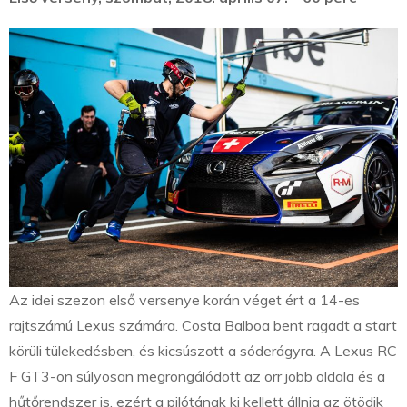
Az idei szezon első versenye korán véget ért a 14-es
rajtszámú Lexus számára. Costa Balboa bent ragadt a start
körüli tülekedésben, és kicsúszott a sóderágyra. A Lexus RC
F GT3-on súlyosan megrongálódott az orr jobb oldala és a
hűtőrendszer is, ezért a pilótának ki kellett állnia az ötödik