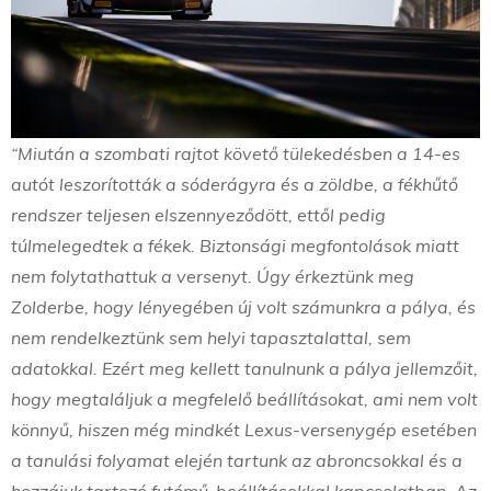
“Miután a szombati rajtot követő tülekedésben a 14-es
autót leszorították a sóderágyra és a zöldbe, a fékhűtő
rendszer teljesen elszennyeződött, ettől pedig
túlmelegedtek a fékek. Biztonsági megfontolások miatt
nem folytathattuk a versenyt. Úgy érkeztünk meg
Zolderbe, hogy lényegében új volt számunkra a pálya, és
nem rendelkeztünk sem helyi tapasztalattal, sem
adatokkal. Ezért meg kellett tanulnunk a pálya jellemzőit,
hogy megtaláljuk a megfelelő beállításokat, ami nem volt
könnyű, hiszen még mindkét Lexus-versenygép esetében
a tanulási folyamat elején tartunk az abroncsokkal és a
hozzájuk tartozó futómű-beállításokkal kapcsolatban. Az