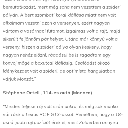
bemutatkozást, mert még soha nem vezettem a zolderi
pályán. Albert szombati korai kiállása miatt nem volt
alkalmam vezetni azon a versenyen, ezért nagyon
vártam a vasárnapi futamot. Izgalmas volt a rajt, majd
sikerült feljönnöm pár helyet. Utána már könnyű volt a
verseny, hiszen a zolderi pálya olyan keskeny, hogy
nagyon nehéz előzni, ráadásul be is ragadtam egy
konvoj mögé a boxutcai kiállásig. Csalódást okozó
idénykezdet volt a zolderi, de optimista hangulatban
várjuk Monzát.”
Stéphane Ortelli, 114-es autó (Monaco)
“Minden teljesen új volt számunkra, és még sok munka
vár ránk a Lexus RC F GT3-assal. Reméltem, hogy a 18-
asnál jobb rajtpozíciót érek el, mert Zolderben annyira