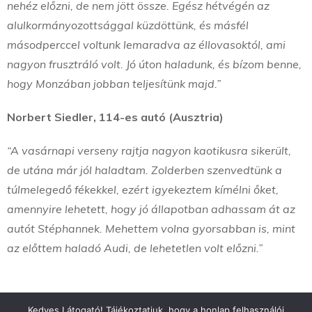
nehéz előzni, de nem jött össze. Egész hétvégén az
alulkormányozottsággal küzdöttünk, és másfél
másodperccel voltunk lemaradva az éllovasoktól, ami
nagyon frusztráló volt. Jó úton haladunk, és bízom benne,
hogy Monzában jobban teljesítünk majd.”
Norbert Siedler, 114-es autó (Ausztria)
“A vasárnapi verseny rajtja nagyon kaotikusra sikerült,
de utána már jól haladtam. Zolderben szenvedtünk a
túlmelegedő fékekkel, ezért igyekeztem kímélni őket,
amennyire lehetett, hogy jó állapotban adhassam át az
autót Stéphannek. Mehettem volna gyorsabban is, mint
az előttem haladó Audi, de lehetetlen volt előzni.”
Kedves Látogató! Tájékoztatjuk, hogy a honlap felhasználói