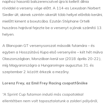
napihoz hasonló balszerencsével újra ki kellett állnia
röviddel a verseny vége előtt. A 114-es Lexusban Norbert
Siedler ült, akinek szintén sikerült több hellyel előrébb kerülni,
mielőtt kiment a boxutcába. Ezután Stéphane Ortelli
huszáros hajrával fejezte be a versenyt a jónak számító 13.
helyen.
A Blancpain GT versenysorozat második futamára – és
egyben a Hosszútávú Kupa első versenyére – két hét múlva
Olaszországban, Monzában kerül sor (2018. április 20-22.),
míg Magyarországra a Hungaroringre augusztus 31. és
szeptember 2. között érkezik a mezőny.
Lorenz Frey, az Emil Frey Racing csapatfőnöke
“A Sprint Cup futamon induló más csapatokkal
ellentétben nem volt tapasztalatunk a zolderi pályáról,