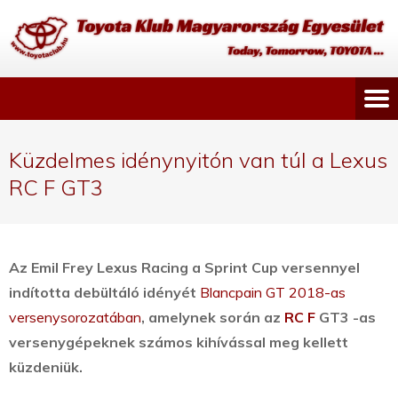
Küzdelmes idénynyitón van túl a Lexus
RC F GT3
Az Emil Frey Lexus Racing a Sprint Cup versennyel
indította debültáló idényét
Blancpain GT 2018-as
versenysorozatában
, amelynek során az
RC F
GT3
-as
versenygépeknek számos kihívással meg kellett
küzdeniük.