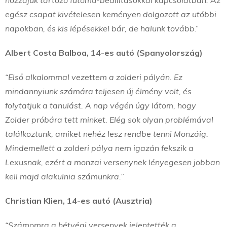
egész csapat kivételesen keményen dolgozott az utóbbi
napokban, és kis lépésekkel bár, de halunk tovább
.”
Albert Costa Balboa, 14-es autó (Spanyolország)
“Első alkalommal vezettem a zolderi pályán. Ez
mindannyiunk számára teljesen új élmény volt, és
folytatjuk a tanulást. A nap végén úgy látom, hogy
Zolder próbára tett minket. Elég sok olyan problémával
találkoztunk, amiket nehéz lesz rendbe tenni Monzáig.
Mindemellett a zolderi pálya nem igazán fekszik a
Lexusnak, ezért a monzai versenynek lényegesen jobban
kell majd alakulnia számunkra.”
Christian Klien, 14-es autó (Ausztria)
“Számomra a hétvégi versenyek jelentették a