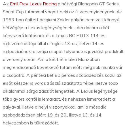
Az
Emil Frey Lexus Racing
a hétvégi Blancpain GT Series
Sprint Cup futammal vágott neki az új versenyidénynek. Az
1963-ban épített belgiumi Zolder pályán nem volt könnyű
hétvégéje a Lexus legénységének – ám dacára a két
kényszerű kiállásnak és a Lexus RC F GT3 114-es
rajtszámú autója által elfoglalt 13-as, illetve 14-es
rajtpozíciónak, a svájci csapat folyamatos javulást produkált
a verseny során. Ám a két hét múlva Monzában
megrendezendő következő futam előtt még sok munka vár
a csapatra. A pénteki két 80 perces szabadedzés közül az
elsőt kétszer is vörös zászló szakította félbe, illetve több
alkalommal sárga zászlót lengettek. A Lexus legénysége
több gyors körről is lemaradt, és nehezen ismerkedett a
pályával, illetve a helyi viszonyokkal, ami a második
szabadedzésen elért 19. és 20., illetve 13. és 14.
helyezésben is tükröződött.