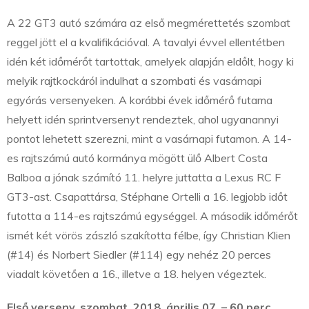
A 22 GT3 autó számára az első megmérettetés szombat
reggel jött el a kvalifikációval. A tavalyi évvel ellentétben
idén két időmérőt tartottak, amelyek alapján eldőlt, hogy ki
melyik rajtkockáról indulhat a szombati és vasárnapi
egyórás versenyeken. A korábbi évek időmérő futama
helyett idén sprintversenyt rendeztek, ahol ugyanannyi
pontot lehetett szerezni, mint a vasárnapi futamon. A 14-
es rajtszámú autó kormánya mögött ülő Albert Costa
Balboa a jónak számító 11. helyre juttatta a Lexus RC F
GT3-ast. Csapattársa, Stéphane Ortelli a 16. legjobb időt
futotta a 114-es rajtszámú egységgel. A második időmérőt
ismét két vörös zászló szakította félbe, így Christian Klien
(#14) és Norbert Siedler (#114) egy nehéz 20 perces
viadalt követően a 16., illetve a 18. helyen végeztek.
Első verseny, szombat, 2018. április 07. – 60 perc