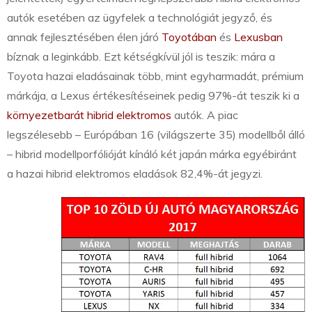
autók esetében az ügyfelek a technológiát jegyző, és
annak fejlesztésében élen járó
Toyotában
és
Lexusban
bíznak a leginkább. Ezt kétségkívül jól is teszik: mára a
Toyota hazai eladásainak több, mint egyharmadát, prémium
márkája, a Lexus értékesítéseinek pedig 97%-át teszik ki a
környezetbarát hibrid elektromos
autók. A piac
legszélesebb – Európában 16 (világszerte 35) modellből álló
– hibrid modellporfólióját kínáló két japán márka egyébiránt
a hazai hibrid elektromos eladások 82,4%-át jegyzi.