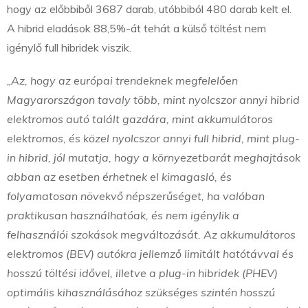
hogy az előbbiből 3687 darab, utóbbiból 480 darab kelt el.
A hibrid eladások 88,5%-át tehát a külső töltést nem
igénylő full hibridek viszik.
„Az, hogy az európai trendeknek megfelelően
Magyarországon tavaly több, mint nyolcszor annyi hibrid
elektromos autó talált gazdára, mint akkumulátoros
elektromos, és közel nyolcszor annyi full hibrid, mint plug-
in hibrid, jól mutatja, hogy a környezetbarát meghajtások
abban az esetben érhetnek el kimagasló, és
folyamatosan növekvő népszerűséget, ha valóban
praktikusan használhatóak, és nem igénylik a
felhasználói szokások megváltozását. Az akkumulátoros
elektromos (BEV) autókra jellemző limitált hatótávval és
hosszú töltési idővel, illetve a plug-in hibridek (PHEV)
optimális kihasználásához szükséges szintén hosszú