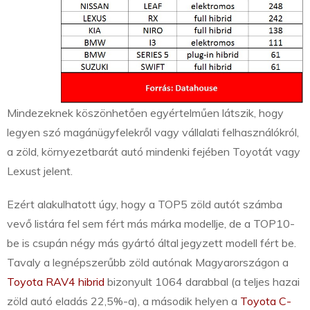
Mindezeknek köszönhetően egyértelműen látszik, hogy
legyen szó magánügyfelekről vagy vállalati felhasználókról,
a zöld, környezetbarát autó mindenki fejében Toyotát vagy
Lexust jelent.
Ezért alakulhatott úgy, hogy a TOP5 zöld autót számba
vevő listára fel sem fért más márka modellje, de a TOP10-
be is csupán négy más gyártó által jegyzett modell fért be.
Tavaly a legnépszerűbb zöld autónak Magyarországon a
Toyota RAV4 hibrid
bizonyult 1064 darabbal (a teljes hazai
zöld autó eladás 22,5%-a), a második helyen a
Toyota C-