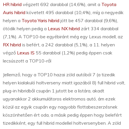
HR hibrid
végzett 692 darabbal (14,6%), amit a
Toyota
Auris hibrid
követett 495 darabbal (10,4%), míg a negyedik
helyen a
Toyota Yaris hibrid
jött be 457 darabbal (9,6%),
ötödik helyen pedig a
Lexus NX hibrid
zárt 334 darabbal
(7,1%). A TOP10-be egyébiránt még egy Lexus modell, az
RX hibrid
is befért, a 242 darabbal (5,1%), a 11. helyen
végző
Lexus IS
55 darabbal (1,2%) pedig éppen csak
lecsúszott a TOP10-ről
Jellemző, hogy a TOP10 hazai zöld autóból 7 (a tizedik
helyen kialakuló holtverseny miatt igazából 8) full hibrid volt,
plug-in hibridből csupán 1 jutott be a listára, akadt
ugyanakkor 2 akkumulátoros elektromos autó, ám ezek
közül az egyik csupán egy nagyobb flottabeszerzésnek
köszönhetően ért oda, a másik pedig éppen hogy belefért
tizedikként, egy full hibrid modellel holtversenyben. A zöld