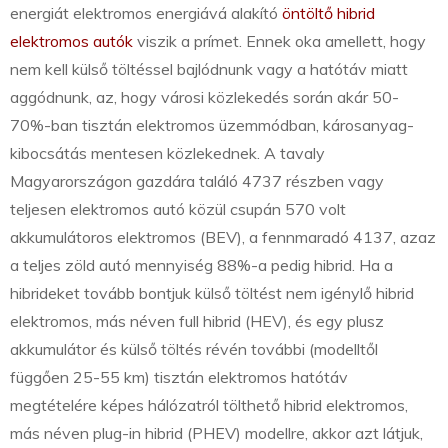
energiát elektromos energiává alakító
öntöltő hibrid
elektromos autók
viszik a prímet. Ennek oka amellett, hogy
nem kell külső töltéssel bajlódnunk vagy a hatótáv miatt
aggódnunk, az, hogy városi közlekedés során akár 50-
70%-ban tisztán elektromos üzemmódban, károsanyag-
kibocsátás mentesen közlekednek. A tavaly
Magyarországon gazdára találó 4737 részben vagy
teljesen elektromos autó közül csupán 570 volt
akkumulátoros elektromos (BEV), a fennmaradó 4137, azaz
a teljes zöld autó mennyiség 88%-a pedig hibrid. Ha a
hibrideket tovább bontjuk külső töltést nem igénylő hibrid
elektromos, más néven full hibrid (HEV), és egy plusz
akkumulátor és külső töltés révén további (modelltől
függően 25-55 km) tisztán elektromos hatótáv
megtételére képes hálózatról tölthető hibrid elektromos,
más néven plug-in hibrid (PHEV) modellre, akkor azt látjuk,