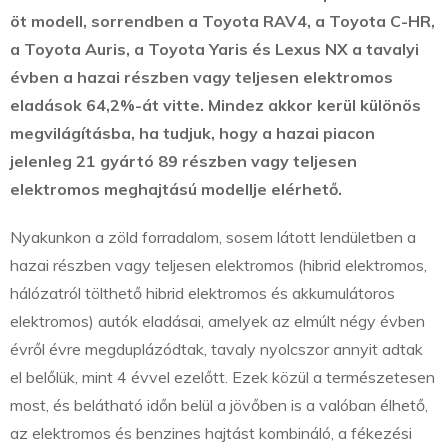
öt modell, sorrendben a Toyota RAV4, a Toyota C-HR,
a Toyota Auris, a Toyota Yaris és Lexus NX a tavalyi
évben a hazai részben vagy teljesen elektromos
eladások 64,2%-át vitte. Mindez akkor kerül különös
megvilágításba, ha tudjuk, hogy a hazai piacon
jelenleg 21 gyártó 89 részben vagy teljesen
elektromos meghajtású modellje elérhető.
Nyakunkon a zöld forradalom, sosem látott lendületben a
hazai részben vagy teljesen elektromos (hibrid elektromos,
hálózatról tölthető hibrid elektromos és akkumulátoros
elektromos) autók eladásai, amelyek az elmúlt négy évben
évről évre megduplázódtak, tavaly nyolcszor annyit adtak
el belőlük, mint 4 évvel ezelőtt. Ezek közül a természetesen
most, és belátható időn belül a jövőben is a valóban élhető,
az elektromos és benzines hajtást kombináló, a fékezési