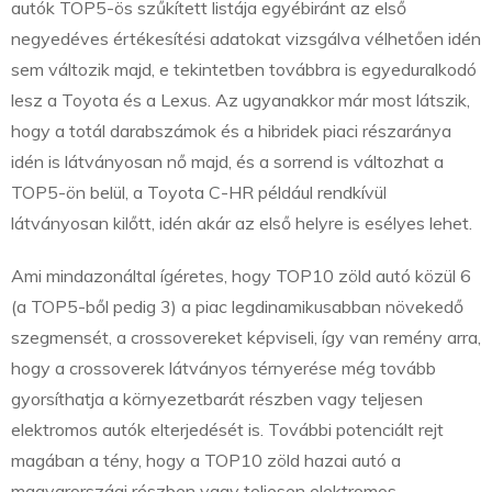
autók TOP5-ös szűkített listája egyébiránt az első
negyedéves értékesítési adatokat vizsgálva vélhetően idén
sem változik majd, e tekintetben továbbra is egyeduralkodó
lesz a Toyota és a Lexus. Az ugyanakkor már most látszik,
hogy a totál darabszámok és a hibridek piaci részaránya
idén is látványosan nő majd, és a sorrend is változhat a
TOP5-ön belül, a Toyota C-HR például rendkívül
látványosan kilőtt, idén akár az első helyre is esélyes lehet.
Ami mindazonáltal ígéretes, hogy TOP10 zöld autó közül 6
(a TOP5-ből pedig 3) a piac legdinamikusabban növekedő
szegmensét, a crossovereket képviseli, így van remény arra,
hogy a crossoverek látványos térnyerése még tovább
gyorsíthatja a környezetbarát részben vagy teljesen
elektromos autók elterjedését is. További potenciált rejt
magában a tény, hogy a TOP10 zöld hazai autó a
magyarországi részben vagy teljesen elektromos