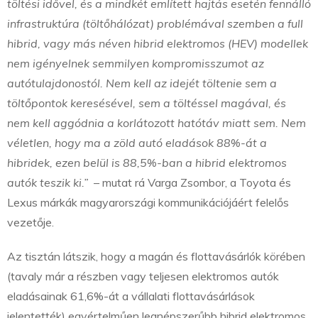
töltési idővel, és a mindkét említett hajtás esetén fennálló
infrastruktúra (töltőhálózat) problémával szemben a full
hibrid, vagy más néven hibrid elektromos (HEV) modellek
nem igényelnek semmilyen kompromisszumot az
autótulajdonostól. Nem kell az idejét töltenie sem a
töltőpontok keresésével, sem a töltéssel magával, és
nem kell aggódnia a korlátozott hatótáv miatt sem. Nem
véletlen, hogy ma a zöld autó eladások 88%-át a
hibridek, ezen belül is 88,5%-ban a hibrid elektromos
autók teszik ki.”
– mutat rá Varga Zsombor, a Toyota és
Lexus márkák magyarországi kommunikációjáért felelős
vezetője.
Az tisztán látszik, hogy a magán és flottavásárlók körében
(tavaly már a részben vagy teljesen elektromos autók
eladásainak 61,6%-át a vállalati flottavásárlások
jelentették) egyértelműen legnépszerűbb hibrid elektromos