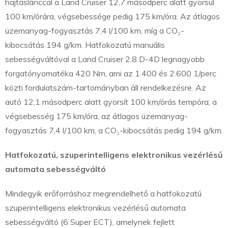
hajtáslánccal a Land Cruiser 12,7 másodperc alatt gyorsul
100 km/órára, végsebessége pedig 175 km/óra. Az átlagos
üzemanyag-fogyasztás 7,4 l/100 km, míg a CO₂-
kibocsátás 194 g/km. Hatfokozatú manuális
sebességváltóval a Land Cruiser 2.8 D-4D legnagyobb
forgatónyomatéka 420 Nm, ami az 1.400 és 2.600 1/perc
közti fordulatszám-tartományban áll rendelkezésre. Az
autó 12,1 másodperc alatt gyorsít 100 km/órás tempóra; a
végsebesség 175 km/óra, az átlagos üzemanyag-
fogyasztás 7,4 l/100 km, a CO₂-kibocsátás pedig 194 g/km.
Hatfokozatú, szuperintelligens elektronikus vezérlésű
automata sebességváltó
Mindegyik erőforráshoz megrendelhető a hatfokozatú
szuperintelligens elektronikus vezérlésű automata
sebességváltó (6 Super ECT), amelynek fejlett