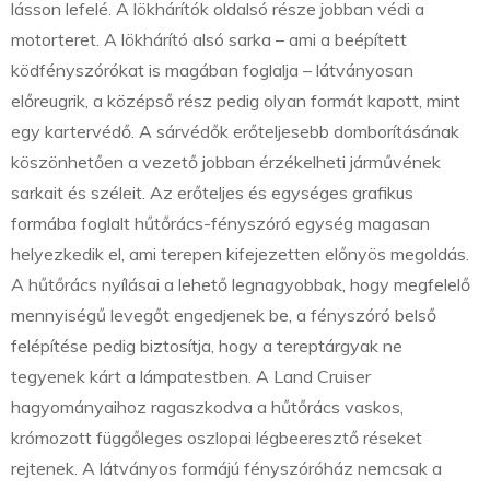
lásson lefelé. A lökhárítók oldalsó része jobban védi a
motorteret. A lökhárító alsó sarka – ami a beépített
ködfényszórókat is magában foglalja – látványosan
előreugrik, a középső rész pedig olyan formát kapott, mint
egy kartervédő. A sárvédők erőteljesebb domborításának
köszönhetően a vezető jobban érzékelheti járművének
sarkait és széleit. Az erőteljes és egységes grafikus
formába foglalt hűtőrács-fényszóró egység magasan
helyezkedik el, ami terepen kifejezetten előnyös megoldás.
A hűtőrács nyílásai a lehető legnagyobbak, hogy megfelelő
mennyiségű levegőt engedjenek be, a fényszóró belső
felépítése pedig biztosítja, hogy a tereptárgyak ne
tegyenek kárt a lámpatestben. A Land Cruiser
hagyományaihoz ragaszkodva a hűtőrács vaskos,
krómozott függőleges oszlopai légbeeresztő réseket
rejtenek. A látványos formájú fényszóróház nemcsak a