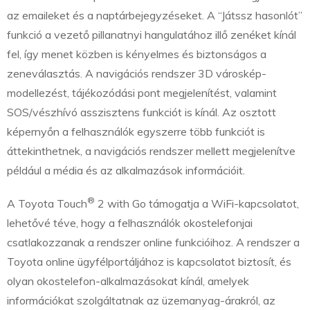
az emaileket és a naptárbejegyzéseket. A “Játssz hasonlót”
funkció a vezető pillanatnyi hangulatához illő zenéket kínál
fel, így menet közben is kényelmes és biztonságos a
zeneválasztás. A navigációs rendszer 3D városkép-
modellezést, tájékozódási pont megjelenítést, valamint
SOS/vészhívó asszisztens funkciót is kínál. Az osztott
képernyőn a felhasználók egyszerre több funkciót is
áttekinthetnek, a navigációs rendszer mellett megjelenítve
például a média és az alkalmazások információit.
®
A Toyota Touch
2 with Go támogatja a WiFi-kapcsolatot,
lehetővé téve, hogy a felhasználók okostelefonjai
csatlakozzanak a rendszer online funkcióihoz. A rendszer a
Toyota online ügyfélportáljához is kapcsolatot biztosít, és
olyan okostelefon-alkalmazásokat kínál, amelyek
információkat szolgáltatnak az üzemanyag-árakról, az