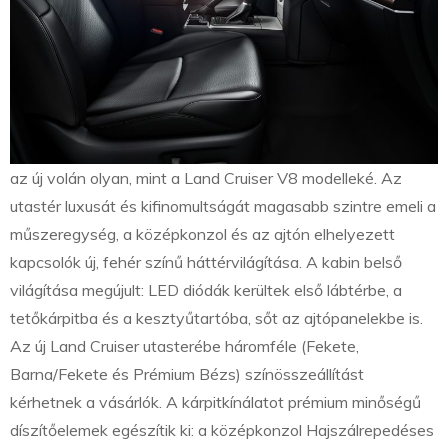
az új volán olyan, mint a Land Cruiser V8 modelleké. Az
utastér luxusát és kifinomultságát magasabb szintre emeli a
műszeregység, a középkonzol és az ajtón elhelyezett
kapcsolók új, fehér színű háttérvilágítása. A kabin belső
világítása megújult: LED diódák kerültek első lábtérbe, a
tetőkárpitba és a kesztyűtartóba, sőt az ajtópanelekbe is.
Az új Land Cruiser utasterébe háromféle (Fekete,
Barna/Fekete és Prémium Bézs) színösszeállítást
kérhetnek a vásárlók. A kárpitkínálatot prémium minőségű
díszítőelemek egészítik ki: a középkonzol Hajszálrepedéses