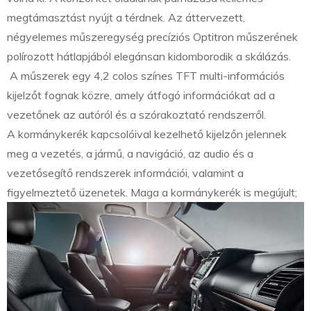
megtámasztást nyújt a térdnek. Az áttervezett,
négyelemes műszeregység precíziós Optitron műszerének
polírozott hátlapjából elegánsan kidomborodik a skálázás.
A műszerek egy 4,2 colos színes TFT multi-információs
kijelzőt fognak közre, amely átfogó információkat ad a
vezetőnek az autóról és a szórakoztató rendszerről.
A kormánykerék kapcsolóival kezelhető kijelzőn jelennek
meg a vezetés, a jármű, a navigáció, az audio és a
vezetősegítő rendszerek információi, valamint a
figyelmeztető üzenetek.
Maga a kormánykerék is megújult;