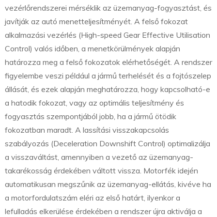
vezérlőrendszerei mérséklik az üzemanyag-fogyasztást, és
javítják az autó menetteljesítményét. A felső fokozat
alkalmazási vezérlés (High-speed Gear Effective Utilisation
Control) valós időben, a menetkörülmények alapján
határozza meg a felső fokozatok elérhetőségét. A rendszer
figyelembe veszi például a jármű terhelését és a fojtószelep
állását, és ezek alapján meghatározza, hogy kapcsolható-e
a hatodik fokozat, vagy az optimális teljesítmény és
fogyasztás szempontjából jobb, ha a jármű ötödik
fokozatban maradt. A lassítási visszakapcsolás
szabályozás (Deceleration Downshift Control) optimalizálja
a visszaváltást, amennyiben a vezető az üzemanyag-
takarékosság érdekében váltott vissza. Motorfék idején
automatikusan megszűnik az üzemanyag-ellátás, kivéve ha
a motorfordulatszám eléri az első határt, ilyenkor a
lefulladás elkerülése érdekében a rendszer újra aktiválja a