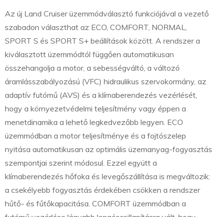
Az új Land Cruiser üzemmódválasztó funkciójával a vezető
szabadon választhat az ECO, COMFORT, NORMAL,
SPORT S és SPORT S+ beállítások között. A rendszer a
kiválasztott üzemmódtól függően automatikusan
összehangolja a motor, a sebességváltó, a változó
áramlásszabályozású (VFC) hidraulikus szervokormány, az
adaptív futómű (AVS) és a klímaberendezés vezérlését,
hogy a környezetvédelmi teljesítmény vagy éppen a
menetdinamika a lehető legkedvezőbb legyen. ECO
üzemmódban a motor teljesítménye és a fojtószelep
nyitása automatikusan az optimális üzemanyag-fogyasztás
szempontjai szerint módosul. Ezzel együtt a
klímaberendezés hőfoka és levegőszállítása is megváltozik:
a csekélyebb fogyasztás érdekében csökken a rendszer
hűtő- és fűtőkapacitása. COMFORT üzemmódban a
futómű vezérlése lágyabb lengéscsillapításra vált, hogy