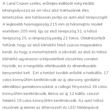
A Land Cruiser széles, erőteljes kiállását még inkább
kihangsúlyozza az orr-rész alsó traktusának éles
lemetszése, ami hatásosan javítja az autó első terepszögét.
A legkisebb hasmagasság 215 mm (a háromajtós modell
esetében 205 mm), így az első terepszög 31, a hátsó
terepszög 25, a rámpaszög pedig 22 fokos. Oldalnézetből
feltűnik, hogy az első lökhárító felső csúcsa magasabbra
került, és hogy a motorháztető, a sárvédő, az első és hátsó
lökhárító ugyanazon a képzeletbeli vízszintes vonalon
húzódik; ez a megoldás atletikusabb és dinamikusabb
benyomást kelt. Ezt a hatást tovább erősítik a hatküllős, 17
colos könnyűfém keréktárcsák az új, alacsony gördülési
ellenállású gumiabroncsokkal, a csillogó fényezésű 18 colos
könnyűfém keréktárcsák, illetve az új, 12 küllős, csiszol
felületű 19 colos könnyűfém keréktárcsák. Az autó hátsó
részének új elemei az áttervezett és LED féklámpával