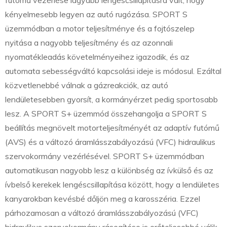
kényelmesebb legyen az autó rugózása. SPORT S
üzemmódban a motor teljesítménye és a fojtószelep
nyitása a nagyobb teljesítmény és az azonnali
nyomatékleadás követelményeihez igazodik, és az
automata sebességváltó kapcsolási ideje is módosul. Ezáltal
közvetlenebbé válnak a gázreakciók, az autó
lendületesebben gyorsít, a kormányérzet pedig sportosabb
lesz. A SPORT S+ üzemmód összehangolja a SPORT S
beállítás megnövelt motorteljesítményét az adaptív futómű
(AVS) és a változó áramlásszabályozású (VFC) hidraulikus
szervokormány vezérlésével. SPORT S+ üzemmódban
automatikusan nagyobb lesz a különbség az ívkülső és az
ívbelső kerekek lengéscsillapítása között, hogy a lendületes
kanyarokban kevésbé dőljön meg a karosszéria. Ezzel
párhozamosan a változó áramlásszabályozású (VFC)
hidraulikus szervokormány rásegítése is erőteljesebbé válik.