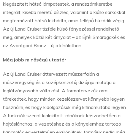
kiegészített hátsó lámpatestek, a rendszámkeretbe
integrált, kisebb méretű díszléc, valamint a kiálló sarkokkal
megformázott hátsó lökhárító, amin fellépő húzódik végig.
Az új Land Cruiser tízféle külső fényezéssel rendelhető
meg, amelyek közül két árnyalat – az Éjfél Smaragdkék és
az Avantgárd Bronz – új a kínálatban.
Még jobb minőségű utastér
Az új Land Cruiser áttervezett műszerfalán a
műszeregység és a középkonzol új dizájnja mutatja a
leglátványosabb változást. A formatervezők arra
törekedtek, hogy minden kezelőszervet könnyebb legyen
használni, és hogy kidolgozásuk még kifinomultabb legyen.
A funkciók szerint kialakított zónáknak köszönhetően a
hajtáslánchoz, a vezetéshez és a kényelemhez tartozó
kapcsolók egyértelműen elkülönülnek, formájuk pedig még