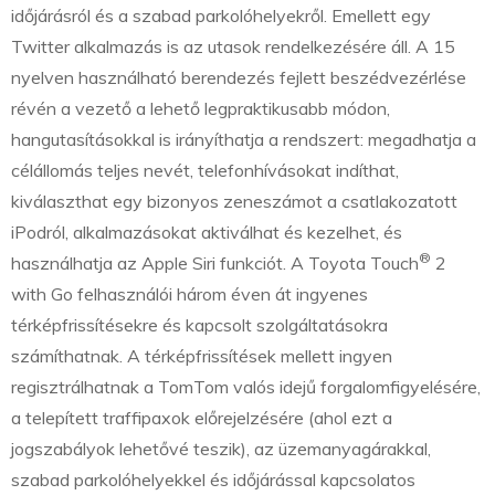
időjárásról és a szabad parkolóhelyekről. Emellett egy
Twitter alkalmazás is az utasok rendelkezésére áll. A 15
nyelven használható berendezés fejlett beszédvezérlése
révén a vezető a lehető legpraktikusabb módon,
hangutasításokkal is irányíthatja a rendszert: megadhatja a
célállomás teljes nevét, telefonhívásokat indíthat,
kiválaszthat egy bizonyos zeneszámot a csatlakozatott
iPodról, alkalmazásokat aktiválhat és kezelhet, és
®
használhatja az Apple Siri funkciót. A Toyota Touch
2
with Go felhasználói három éven át ingyenes
térképfrissítésekre és kapcsolt szolgáltatásokra
számíthatnak. A térképfrissítések mellett ingyen
regisztrálhatnak a TomTom valós idejű forgalomfigyelésére,
a telepített traffipaxok előrejelzésére (ahol ezt a
jogszabályok lehetővé teszik), az üzemanyagárakkal,
szabad parkolóhelyekkel és időjárással kapcsolatos