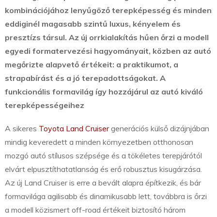
kombinációjához lenyűgöző terepképesség és minden
eddiginél magasabb szintű luxus, kényelem és
presztízs társul. Az új orrkialakítás hűen őrzi a modell
egyedi formatervezési hagyományait, közben az autó
megőrizte alapvető értékeit: a praktikumot, a
strapabírást és a jó terepadottságokat. A
funkcionális formavilág így hozzájárul az autó kiváló
terepképességeihez
A sikeres
Toyota Land Cruiser
generációs külső dizájnjában
mindig keveredett a minden környezetben otthonosan
mozgó autó stílusos szépsége és a tökéletes terepjárótól
elvárt elpusztíthatatlanság és erő robusztus kisugárzása.
Az új Land Cruiser is erre a bevált alapra építkezik, és bár
formavilága agilisabb és dinamikusabb lett, továbbra is őrzi
a modell közismert off-road értékeit biztosító három