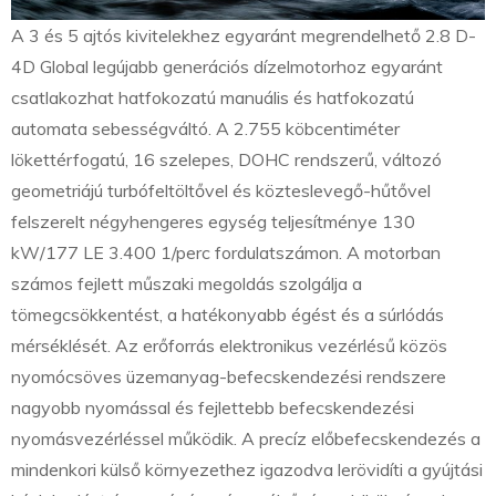
A 3 és 5 ajtós kivitelekhez egyaránt megrendelhető 2.8 D-
4D Global legújabb generációs dízelmotorhoz egyaránt
csatlakozhat hatfokozatú manuális és hatfokozatú
automata sebességváltó. A 2.755 köbcentiméter
lökettérfogatú, 16 szelepes, DOHC rendszerű, változó
geometriájú turbófeltöltővel és közteslevegő-hűtővel
felszerelt négyhengeres egység teljesítménye 130
kW/177 LE 3.400 1/perc fordulatszámon. A motorban
számos fejlett műszaki megoldás szolgálja a
tömegcsökkentést, a hatékonyabb égést és a súrlódás
mérséklését. Az erőforrás elektronikus vezérlésű közös
nyomócsöves üzemanyag-befecskendezési rendszere
nagyobb nyomással és fejlettebb befecskendezési
nyomásvezérléssel működik. A precíz előbefecskendezés a
mindenkori külső környezethez igazodva lerövidíti a gyújtási