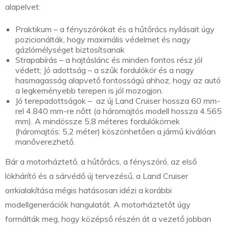
alapelvet:
Praktikum – a fényszórókat és a hűtőrács nyílásait úgy
pozicionálták, hogy maximális védelmet és nagy
gázlómélységet biztosítsanak
Strapabírás – a hajtáslánc és minden fontos rész jól
védett; Jó adottság – a szűk fordulókör és a nagy
hasmagasság alapvető fontosságú ahhoz, hogy az autó
a legkeményebb terepen is jól mozogjon.
Jó terepadottságok – az új Land Cruiser hossza 60 mm-
rel 4.840 mm-re nőtt (a háromajtós modell hossza 4.565
mm). A mindössze 5,8 méteres fordulókörnek
(háromajtós: 5,2 méter) köszönhetően a jármű kiválóan
manőverezhető.
Bár a motorháztető, a hűtőrács, a fényszóró, az első
lökhárító és a sárvédő új tervezésű, a Land Cruiser
orrkialakítása mégis hatásosan idézi a korábbi
modellgenerációk hangulatát. A motorháztetőt úgy
formálták meg, hogy középső részén át a vezető jobban