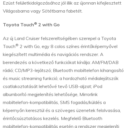
Ezüst felületkidolgozásához jól illik az újonnan kifejlesztett
Világosbarna vagy Sötétbarna fabetét.
®
Toyota Touch
2 with Go
Az új Land Cruiser felszereltségében szerepel a Toyota
®
Touch
2 with Go, egy 8 colos színes érintőképernyővel
kiegészített multimédia és navigációs rendszer. A
berendezés a következő funkciókat kínálja: AM/FM/DAB
rádió; CD/MP3-lejátszó; Bluetooth mobiltelefon kihangosító
és music streaming funkció; a hordozható médialejátszók
csatlakoztatását lehetővé tevő USB-aljzat; iPod
albumborító megjelenítés lehetősége, Mirrorlink
mobiltelefon-kompatibilitás, SMS fogadás/küldés a
képernyőn keresztül és a szöveges üzenetek felolvasása,
érintőcsúsztatásos kezelés. Megfelelő Bluetooth
mobiltelefon-kompatibilitás esetén a rendszer megjeleníti