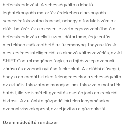
befecskendezést. A sebességváltó a lehető
leghatékonyabb motorfék érdekében alacsonyabb
sebességfokozatba kapcsol, nehogy a fordulatszám az
előírt határérték alá essen: ezzel meghosszabbítható a
befecskendezés nélküli üzem időtartama, és jelentős
mértékben csökkenthető az üzemanyag-fogyasztás. A
mesterséges intelligenciát alkalmazó váltásvezérlés, az AI-
SHIFT Control magában foglalja a fojtószelep azonnali
zárása és azonnali nyitása funkciókat. Az előbbi elősegíti,
hogy a gázpedál hirtelen felengedésekor a sebességváltó
az aktuális fokozatban maradjon, ami fokozza a motorfék-
hatást, illetve ismételt gyorsítás esetén jobb gázreakciót
biztosít. Az utóbbi a gázpedál hirtelen lenyomásakor
azonnal visszakapcsol, ezzel javítva a gázreakciót.
Üzemmódváltó rendszer