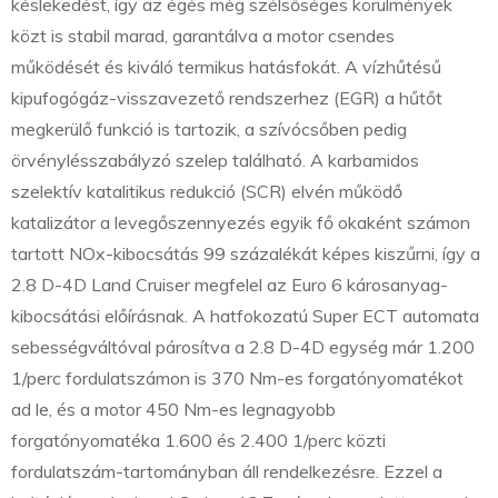
késlekedést, így az égés még szélsőséges körülmények
közt is stabil marad, garantálva a motor csendes
működését és kiváló termikus hatásfokát. A vízhűtésű
kipufogógáz-visszavezető rendszerhez (EGR) a hűtőt
megkerülő funkció is tartozik, a szívócsőben pedig
örvénylésszabályzó szelep található. A karbamidos
szelektív katalitikus redukció (SCR) elvén működő
katalizátor a levegőszennyezés egyik fő okaként számon
tartott NOx-kibocsátás 99 százalékát képes kiszűrni, így a
2.8 D-4D Land Cruiser megfelel az Euro 6 károsanyag-
kibocsátási előírásnak. A hatfokozatú Super ECT automata
sebességváltóval párosítva a 2.8 D-4D egység már 1.200
1/perc fordulatszámon is 370 Nm-es forgatónyomatékot
ad le, és a motor 450 Nm-es legnagyobb
forgatónyomatéka 1.600 és 2.400 1/perc közti
fordulatszám-tartományban áll rendelkezésre. Ezzel a