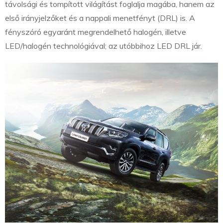
távolsági és tompított világítást foglalja magába, hanem az
első irányjelzőket és a nappali menetfényt (DRL) is. A
fényszóró egyaránt megrendelhető halogén, illetve
LED/halogén technológiával; az utóbbihoz LED DRL jár.