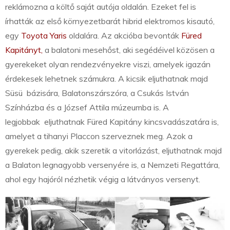
reklámozna a költő saját autója oldalán. Ezeket fel is
írhatták az első környezetbarát hibrid elektromos kisautó,
egy
Toyota Yaris
oldalára. Az akcióba bevonták
Füred
Kapitányt,
a balatoni mesehőst, aki segédéivel közösen a
gyerekeket olyan rendezvényekre viszi, amelyek igazán
érdekesek lehetnek számukra. A kicsik eljuthatnak majd
Süsü bázisára, Balatonszárszóra, a Csukás István
Színházba és a József Attila múzeumba is. A
legjobbak eljuthatnak Füred Kapitány kincsvadászatára is,
amelyet a tihanyi Placcon szerveznek meg. Azok a
gyerekek pedig, akik szeretik a vitorlázást, eljuthatnak majd
a Balaton legnagyobb versenyére is, a Nemzeti Regattára,
ahol egy hajóról nézhetik végig a látványos versenyt.