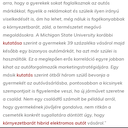
arra, hogy a gyerekek sokat foglalkoznak az autós
márkákkal, figyelik a reklámokat és szüleik ilyen irányú
viselkedését is, ám ha lehet, még náluk is fogékonyabbak
a környezetbarát, zöld, a természetet megóvó
megoldásokra. A Michigan State University korábbi
kutatása
szerint a gyermekek 39 százaléka vásárol majd
később egy bizonyos autómárkát, ha azt már szülei is
használták. Ez a meglepően erős korreláció egyre jobban
kihat az autóforgalmazók marketingstratégiájára. Egy
másik
kutatás
szerint ötből három szülő bevonja a
gyermekét az autóvásárlásba, pontosabban a kicsinyek
szempontjait is figyelembe veszi, ha új járművet szeretne
a család. Nem egy családfő számolt be például arról,
hogy gyermekének jövőjére gondolva, nem ritkán a
csemeték konkrét sugallatára döntött úgy, hogy
környezetbarát hibrid elektromos autót
vásárol.”