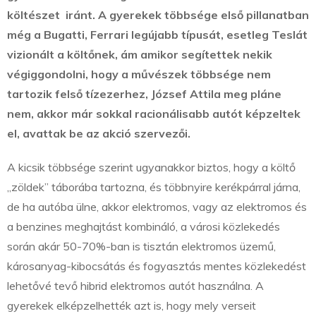
költészet iránt.
A gyerekek többsége első pillanatban
még a Bugatti, Ferrari legújabb típusát, esetleg Teslát
vizionált a költőnek, ám amikor segítettek nekik
végiggondolni, hogy a művészek többsége nem
tartozik felső tízezerhez, József Attila meg pláne
nem, akkor már sokkal racionálisabb autót képzeltek
el, avattak be az akció szervezői.
A kicsik többsége szerint ugyanakkor biztos, hogy a költő
„zöldek” táborába tartozna, és többnyire kerékpárral járna,
de ha autóba ülne, akkor elektromos, vagy az elektromos és
a benzines meghajtást kombináló, a városi közlekedés
során akár 50-70%-ban is tisztán elektromos üzemű,
károsanyag-kibocsátás és fogyasztás mentes közlekedést
lehetővé tevő hibrid elektromos autót használna. A
gyerekek elképzelhették azt is, hogy mely verseit