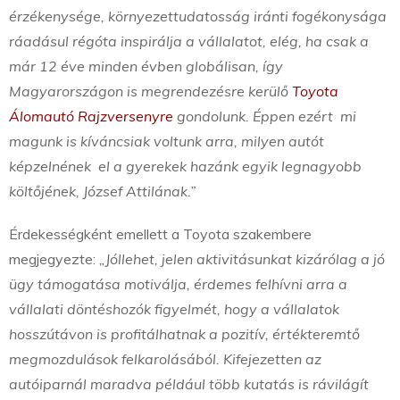
érzékenysége, környezettudatosság iránti fogékonysága
ráadásul régóta inspirálja a vállalatot, elég, ha csak a
már 12 éve minden évben globálisan, így
Magyarországon is megrendezésre kerülő
Toyota
Álomautó Rajzversenyre
gondolunk. Éppen ezért mi
magunk is kíváncsiak voltunk arra, milyen autót
képzelnének el a gyerekek hazánk egyik legnagyobb
költőjének, József Attilának.”
Érdekességként emellett a Toyota szakembere
megjegyezte:
„Jóllehet, jelen aktivitásunkat kizárólag a jó
ügy támogatása motiválja, érdemes felhívni arra a
vállalati döntéshozók figyelmét, hogy a vállalatok
hosszútávon is profitálhatnak a pozitív, értékteremtő
megmozdulások felkarolásából. Kifejezetten az
autóiparnál maradva például több kutatás is rávilágít