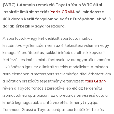
(WRC) futamain remekelő Toyota Yaris WRC által
inspirált limitált szériás
Yaris GRMN
-ből mindössze
400 darab kerül forgalomba egész Európában, ebből 3
darab érkezik Magyarországra.
A sportautók – egy két dedikált sportautó márkát
leszámítva – jellemzően nem az értékesítési volumen vagy
kimagasló profitabilitás, sokkal inkább az általuk képviselt
életérzés és imázs miatt fontosak az autógyártók számára
– különösen igaz ez a limitált szériás modellekre. A minden
apró elemében a motorsport szellemisége által áthatott, ám
a páratlan országúti teljesítményre tervezett
Yaris GRMN
révén a Toyota fontos szereplővé lép elő az ferdehátú
izomautók európai piacán. Ez a precíziós tervezésű autó a
lehető legmagasabb szintű vezetési élményt nyújtja.
Tommaso Grassi a Toyota európai sportautókért felelős