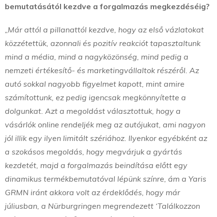
bemutatásától kezdve a forgalmazás megkezdéséig?
„Már attól a pillanattól kezdve, hogy az első vázlatokat
közzétettük, azonnali és pozitív reakciót tapasztaltunk
mind a média, mind a nagyközönség, mind pedig a
nemzeti értékesítő- és marketingvállaltok részéről. Az
autó sokkal nagyobb figyelmet kapott, mint amire
számítottunk, ez pedig igencsak megkönnyítette a
dolgunkat. Azt a megoldást választottuk, hogy a
vásárlók online rendeljék meg az autójukat, ami nagyon
jól illik egy ilyen limitált szériához. Ilyenkor egyébként az
a szokásos megoldás, hogy megvárjuk a gyártás
kezdetét, majd a forgalmazás beindítása előtt egy
dinamikus termékbemutatóval lépünk színre, ám a Yaris
GRMN iránt akkora volt az érdeklődés, hogy már
júliusban, a Nürburgringen megrendezett ‘Találkozzon