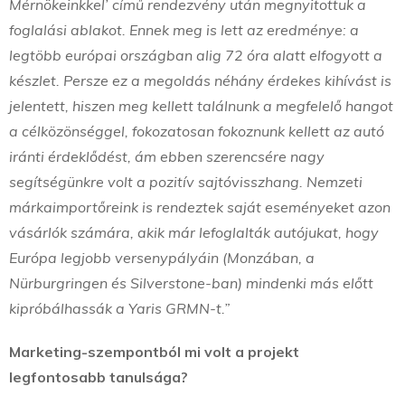
Mérnökeinkkel’ című rendezvény után megnyitottuk a
foglalási ablakot. Ennek meg is lett az eredménye: a
legtöbb európai országban alig 72 óra alatt elfogyott a
készlet. Persze ez a megoldás néhány érdekes kihívást is
jelentett, hiszen meg kellett találnunk a megfelelő hangot
a célközönséggel, fokozatosan fokoznunk kellett az autó
iránti érdeklődést, ám ebben szerencsére nagy
segítségünkre volt a pozitív sajtóvisszhang. Nemzeti
márkaimportőreink is rendeztek saját eseményeket azon
vásárlók számára, akik már lefoglalták autójukat, hogy
Európa legjobb versenypályáin (Monzában, a
Nürburgringen és Silverstone-ban) mindenki más előtt
kipróbálhassák a Yaris GRMN-t.”
Marketing-szempontból mi volt a projekt
legfontosabb tanulsága?