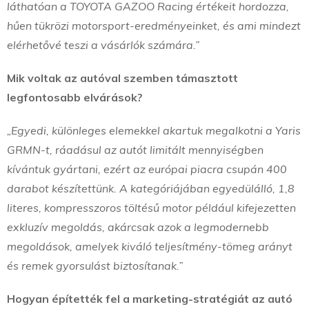
láthatóan a TOYOTA GAZOO Racing értékeit hordozza,
hűen tükrözi motorsport-eredményeinket, és ami mindezt
elérhetővé teszi a vásárlók számára.”
Mik voltak az autóval szemben támasztott
legfontosabb elvárások?
„Egyedi, különleges elemekkel akartuk megalkotni a Yaris
GRMN-t, ráadásul az autót limitált mennyiségben
kívántuk gyártani, ezért az európai piacra csupán 400
darabot készítettünk. A kategóriájában egyedülálló, 1,8
literes, kompresszoros töltésű motor például kifejezetten
exkluzív megoldás, akárcsak azok a legmodernebb
megoldások, amelyek kiváló teljesítmény-tömeg arányt
és remek gyorsulást biztosítanak.”
Hogyan építették fel a marketing-stratégiát az autó