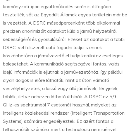
kormányzati-ipari együttműködés során is átfogóan
tesztelték, sőt az Egyedült Államok egyes területein már be
is vezették. A DSRC másodpercenként több alkalommal
precízen anonimizált adatokat küld a jármű helyzetéről,
sebességéről és gyorsulásáról. Ezeket az adatokat a többi,
DSRC-vel felszerelt autó fogadni tudja, s ennek
köszönhetően a járművezető el tudja kerülni az esetleges
baleseteket. A kommunikáció segítségével fontos, valós
idejű információk is eljutnak a járművezetőhöz, így például
olyan dolgok is előre láthatók, mint az úton várható
veszélyhelyzetek, a lassú vagy álló járművek, fényjelek,
táblák, illetve nehezen látható úthibák. A DSRC az 5,9
GHz-es spektrumból 7 csatornát használ, melyeket az
intelligens közlekedési rendszer (Intelligent Transportation
Systems) számára engedélyeztek. Ez azért fontos a
felhasználók számára, mert a technológia nem igényel