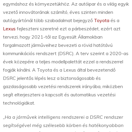
egymáshoz és környezetükhöz. Az autóipar és a világ egyik
vezető innovátorának számító, éves szinten minden
autógyártónál több szabadalmat bejegyző
Toyota
és a
Lexus
fejleszteni szeretné ezt a párbeszédet, ezért azt
tervezi, hogy 2021-től az Egyesült Államokban
forgalmazott járműveihez bevezeti a rövid hatótávú
kommunikációs rendszert (DSRC). A terv szerint a 2020-as
évek közepére a teljes modellpalettát ezzel a rendszerrel
fogják kínálni. A Toyota és a Lexus által bevezetendő
DSRC jelentős lépés lesz a biztonságosabb és
gazdaságosabb vezetési rendszerek irányába, miközben
segít elterjeszteni a kapcsolt és automatikus vezetési
technológiákat.
„Ha a járművek intelligens rendszerei a DSRC rendszer
segítségével még szélesebb körben és hatékonyabban