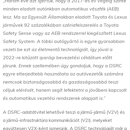
„Három éve azt ígértük, hogy a 2017-es év végéig szinte
minden eladott autónkban automatikus vészfék (AEB)
lesz. Ma az Egyesült Államokban eladott Toyota és Lexus
járművek 92 százalékában szériafelszerelés a Toyota
Safety Sense vagy az AEB rendszerrel kiegészített Lexus
Safety System. A többi autógyártó is egyre gyorsabban
vezeti be ezt az életmentő technológiát, így jóval a
2022-re kitűzött iparági bevezetési céldátum előtt
járunk. Ennek szellemében úgy gondoljuk, hogy a DSRC
egyre elterjedtebb használata az autóvezetők számára
nemcsak biztonságosabbá és gazdaságosabbá teszi
céljuk elérését, hanem segít lefektetni a jövőbeni kapcsolt
és automatikus vezetési rendszerek alapjait is.”
A DSRC-adatátvitel lehetővé teszi a jármű-jármű (V2V) és
a jármű-infrastruktúra kommunikációt (V2I), melyeket
együttesen V2X-ként ismerünk. A DSRC technológiát már a