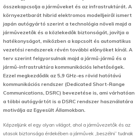
összekapcsolja a járműveket és az infrastruktúrát.
A
környezetbarát hibrid elektromos modelljeiről ismert
japán autógyártó szerint a technológia növeli majd a
járművezetők és a közlekedők biztonságát, javítja a
hatékonyságot, miközben a kapcsolt és automatikus
vezetési rendszerek révén további előnyöket kínál. A
terv szerint felgyorsulnak majd a jármű-jármű és a
jármű-infrastruktúra kommunikációs lehetőségek.
Ezzel megkezdődik az 5,9 GHz-es rövid hatótávú
kommunikációs rendszer (Dedicated Short-Range
Communications, DSRC) bevezetése is, ami várhatóan
a többi autógyártót is a DSRC rendszer használatára
motiválja az Egyesült Államokban.
Képzeljünk el egy olyan világot, ahol a járművezetők és az
utasok biztonsága érdekében a járművek „beszélni” tudnak