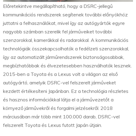
Előretekintve megállapítható, hogy a DSRC-jellegű
kommunikációs rendszerek segítenek további előnyökhöz
juttatni a felhasználókat, mivel így az autógyártók egyre
nagyobb számban szerelik fel járműveiket további
szenzorokkal, kamerákkal és radarokkal. A kommunikációs
technológiák összekapcsolhatók a fedélzeti szenzorokkal,
így az automatizált járműrendszerek biztonságosabbak,
megbízhatóbbak és élvezetesebben használhatók lesznek.
2015-ben a Toyota és a Lexus volt a világon az első
autógyártó, amelyik DSRC-vel felszerelt járműveket
kezdett értékesíteni Japánban. Ez a technológia részletes
és hasznos információkkal látja el a járművezetőt a
környező járművekről és forgalmi jelzésekről. 2018
márciusában már több mint 100.000 darab, DSRC-vel
felszerelt Toyota és Lexus futott Japán útjain.