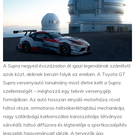
A Supra negyed évszázadon át igazi legendának számított
azok közt, akiknek benzin folyik az ereiben. A Toyota GT
Supra versenyautó tanulmány most életre kelti a Supra
szellemiségét – méghozzá egy telivér versenygép
formájában. Az autó hosszan elnyúló motorháza, rövid
hátsó része, orrmotoros-hátsókerékhajtású mechanikája,
nagy szilárdságú karbonszálas karosszériája, látványos
sárvédői, hátsó diffúzora és légterelője a sportkocsiépítés
legszebb hagyományait idézik. A tervezők úgy