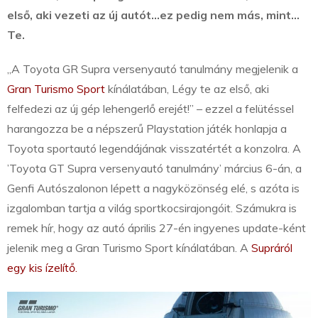
első, aki vezeti az új autót…ez pedig nem más, mint…
Te.
„A Toyota GR Supra versenyautó tanulmány megjelenik a
Gran Turismo Sport
kínálatában, Légy te az első, aki
felfedezi az új gép lehengerlő erejét!” – ezzel a felütéssel
harangozza be a népszerű Playstation játék honlapja a
Toyota sportautó legendájának visszatértét a konzolra. A
’Toyota GT Supra versenyautó tanulmány’ március 6-án, a
Genfi Autószalonon lépett a nagyközönség elé, s azóta is
izgalomban tartja a világ sportkocsirajongóit. Számukra is
remek hír, hogy az autó április 27-én ingyenes update-ként
jelenik meg a Gran Turismo Sport kínálatában. A
Supráról
egy kis ízelítő.