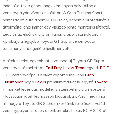
módosították a gépet, hogy keményen helyt álljon a
versenypályán vívott csatákban. A Gran Turismo Sport
nemcsak az autó dinamikus külsejét, hanem a pilótafülkét is
átformálta, ahol immár egy visszapillantó monitor is látható.
Légy te az első, aki a Gran Turismo Sport szimulátoron
kipróbálja a legújabb Toyota GT Supra versenyautó
tanulmány lehengerlő teljesítményét!
A hírek szerint egyébiránt a vadonatúj Toyota GR Supra
versenyautó mellett az
Emil Frey Lexus Team
egyedi
RC F
GT3 versenygépe is helyet kapott a legújabb
Gran
Turismoban
, így a
Lexus
prémium márkát is jegyző
Toyota
immár két legendás modellel is szerepel majd a népszerű
Playstation játék legfrissebb kiadásában. Arról még nincs
hír, hogy a Toyota GR Supra mikor tűnik fel először valódi
versenypályán is, azok azonban, akik Lexus RC F GT3-at