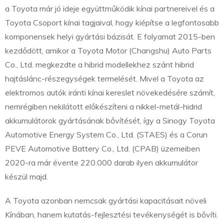
a Toyota már jó ideje együttműködik kínai partnereivel és a
Toyota Csoport kínai tagjaival, hogy kiépítse a legfontosabb
komponensek helyi gyártási bázisát. E folyamat 2015-ben
kezdődött, amikor a Toyota Motor (Changshu) Auto Parts
Co., Ltd. megkezdte a hibrid modellekhez szánt hibrid
hajtáslánc-részegységek termelését. Mivel a Toyota az
elektromos autók iránti kínai kereslet növekedésére számít,
nemrégiben nekilátott előkészíteni a nikkel-metál-hidrid
akkumulátorok gyártásának bővítését, így a Sinogy Toyota
Automotive Energy System Co., Ltd. (STAES) és a Corun
PEVE Automotive Battery Co., Ltd. (CPAB) üzemeiben
2020-ra már évente 220.000 darab ilyen akkumulátor
készül majd.
A Toyota azonban nemcsak gyártási kapacitásait növeli
Kínában, hanem kutatás-fejlesztési tevékenységét is bővíti.