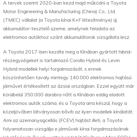
A tervek szerint 2020-ban kezd majd működni a Toyota
Motor Engineering & Manufacturing (China) Co., Ltd.
(TMEC) vállalat (a Toyota kínai K+F létesítménye) új
akkumulátor-tesztelő üzeme, amelynek feladata az
elektromos autókhoz szánt akkumulátorok vizsgálata lesz.
A Toyota 2017-ben kezdte meg a Kínában gyártott hibrid-
részegységeket is tartalmazó Corolla Hybrid és Levin
Hybrid modellek helyi forgalmazását, s ennek
köszönhetően tavaly mintegy 140.000 elektromos hajtású
járművet értékesített az ázsiai országban. Ezzel együtt már
körülbelül 350.000 darabra nőtt a Kínában eddig eladott
elektromos autók száma, és a Toyota arra készül, hogy a
közeljövőben látványosan bővíti az ilyen modellek kínálatát.
Ami az üzemanyagcellás (FCEV) hajtást illeti, a Toyota
folyamatosan vizsgálja e járművek kínai forgalmazásának