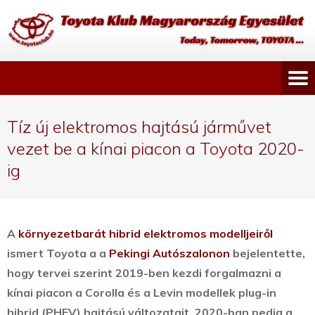
Tíz új elektromos hajtású járművet
vezet be a kínai piacon a Toyota 2020-
ig
A
környezetbarát hibrid elektromos modelljeiről
ismert
Toyota a a
Pekingi Autószalonon
bejelentette,
hogy tervei szerint 2019-ben kezdi forgalmazni a
kínai piacon a Corolla és a Levin modellek plug-in
hibrid (PHEV) hajtású változatait, 2020-ban pedig a