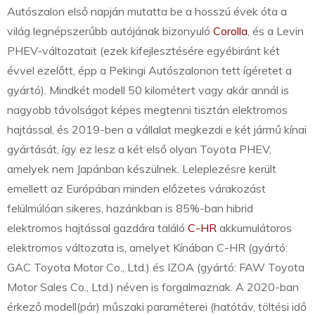
Autószalon első napján mutatta be a hosszú évek óta a
világ legnépszerűbb autójának bizonyuló
Corolla
, és a Levin
PHEV-változatait (ezek kifejlesztésére egyébiránt két
évvel ezelőtt, épp a Pekingi Autószalonon tett ígéretet a
gyártó). Mindkét modell 50 kilométert vagy akár annál is
nagyobb távolságot képes megtenni tisztán elektromos
hajtással, és 2019-ben a vállalat megkezdi e két jármű kínai
gyártását, így ez lesz a két első olyan Toyota PHEV,
amelyek nem Japánban készülnek. Leleplezésre került
emellett az Európában minden előzetes várakozást
felülmúlóan sikeres, hazánkban is 85%-ban hibrid
elektromos hajtással gazdára találó
C-HR
akkumulátoros
elektromos változata is, amelyet Kínában C-HR (gyártó:
GAC Toyota Motor Co., Ltd.) és IZOA (gyártó: FAW Toyota
Motor Sales Co., Ltd.) néven is forgalmaznak. A 2020-ban
érkező modell(pár) műszaki paraméterei (hatótáv, töltési idő