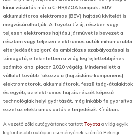
kínai vásárlók már a C-HR/IZOA kompakt SUV
akkumulátoros elektromos (BEV) hajtású kivitelét is
megvásárolhatják.
A Toyota tíz új, részben vagy
teljesen elektromos hajtású járművet is bevezet a
részben vagy teljesen elektromos autók mihamarabbi
elterjedését szigorú és ambiciózus szabályozással is
támogató, e tekintetben a világ legfejlettebbjének
számító kínai piacon 2020 végéig. Mindemellett a
vállalat tovább fokozza a (hajtáslánc-komponens)
elektromotorok, akkumulátorok, feszültség-átalakítók
és egyéb, az elektromos hajtás részét képező
technológiák helyi gyártását, még inkább felgyorsítva
ezzel az elektromos autók elterjedését Kínában.
A vezető zöld autógyártónak tartott
Toyota
a világ egyik
legfontosabb autóipari eseményének számító Pekingi