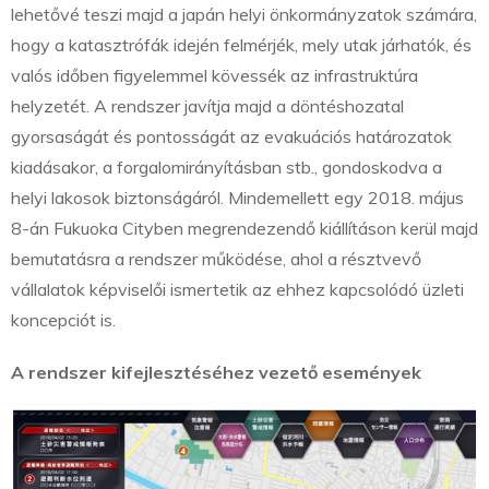
lehetővé teszi majd a japán helyi önkormányzatok számára,
hogy a katasztrófák idején felmérjék, mely utak járhatók, és
valós időben figyelemmel kövessék az infrastruktúra
helyzetét. A rendszer javítja majd a döntéshozatal
gyorsaságát és pontosságát az evakuációs határozatok
kiadásakor, a forgalomirányításban stb., gondoskodva a
helyi lakosok biztonságáról. Mindemellett egy 2018. május
8-án Fukuoka Cityben megrendezendő kiállításon kerül majd
bemutatásra a rendszer működése, ahol a résztvevő
vállalatok képviselői ismertetik az ehhez kapcsolódó üzleti
koncepciót is.
A rendszer kifejlesztéséhez vezető események