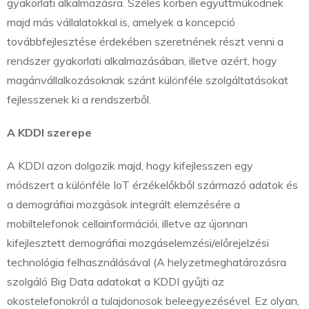
gyakorlati alkalmazásra. Széles körben együttműködnek
majd más vállalatokkal is, amelyek a koncepció
továbbfejlesztése érdekében szeretnének részt venni a
rendszer gyakorlati alkalmazásában, illetve azért, hogy
magánvállalkozásoknak szánt különféle szolgáltatásokat
fejlesszenek ki a rendszerből.
A KDDI szerepe
A KDDI azon dolgozik majd, hogy kifejlesszen egy
módszert a különféle IoT érzékelőkből származó adatok és
a demográfiai mozgások integrált elemzésére a
mobiltelefonok cellainformációi, illetve az újonnan
kifejlesztett demográfiai mozgáselemzési/előrejelzési
technológia felhasználásával (A helyzetmeghatározásra
szolgáló Big Data adatokat a KDDI gyűjti az
okostelefonokról a tulajdonosok beleegyezésével. Ez olyan,