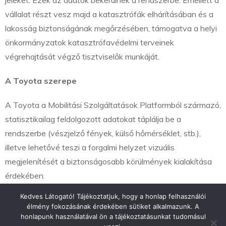
jeleket. Ezek az adatok bekerülnek a rendszerbe. Emellett a
vállalat részt vesz majd a katasztrófák elhárításában és a
lakosság biztonságának megőrzésében, támogatva a helyi
önkormányzatok katasztrófavédelmi terveinek
végrehajtását végző tisztviselők munkáját.
A Toyota szerepe
A Toyota a Mobilitási Szolgáltatások Platformból származó,
statisztikailag feldolgozott adatokat táplálja be a
rendszerbe (vészjelző fények, külső hőmérséklet, stb.),
illetve lehetővé teszi a forgalmi helyzet vizuális
megjelenítését a biztonságosabb körülmények kialakítása
érdekében.
Kedves Látogató! Tájékoztatjuk, hogy a honlap felhasználói
élmény fokozásának érdekében sütiket alkalmazunk. A
honlapunk használatával ön a tájékoztatásunkat tudomásul