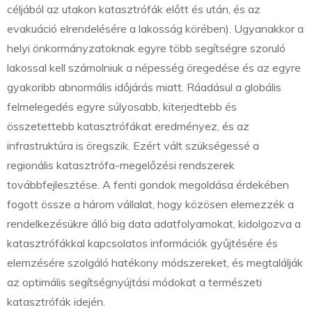
céljából az utakon katasztrófák előtt és után, és az
evakuáció elrendelésére a lakosság körében). Ugyanakkor a
helyi önkormányzatoknak egyre több segítségre szoruló
lakossal kell számolniuk a népesség öregedése és az egyre
gyakoribb abnormális időjárás miatt. Ráadásul a globális
felmelegedés egyre súlyosabb, kiterjedtebb és
összetettebb katasztrófákat eredményez, és az
infrastruktúra is öregszik. Ezért vált szükségessé a
regionális katasztrófa-megelőzési rendszerek
továbbfejlesztése. A fenti gondok megoldása érdekében
fogott össze a három vállalat, hogy közösen elemezzék a
rendelkezésükre álló big data adatfolyamokat, kidolgozva a
katasztrófákkal kapcsolatos információk gyűjtésére és
elemzésére szolgáló hatékony módszereket, és megtalálják
az optimális segítségnyújtási módokat a természeti
katasztrófák idején.