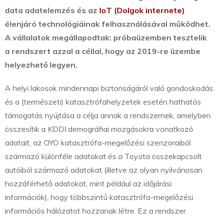
data adatelemzés és az
IoT (Dolgok internete)
élenjáró technológiáinak felhasználásával működhet.
A vállalatok megállapodtak: próbaüzemben tesztelik
a rendszert azzal a céllal, hogy az 2019-re üzembe
helyezhető legyen.
A helyi lakosok mindennapi biztonságáról való gondoskodás
és a (természeti) katasztrófahelyzetek esetén hathatós
támogatás nyújtása a célja annak a rendszernek, amelyben
összesítik a KDDI demográfiai mozgásokra vonatkozó
adatait, az OYO katasztrófa-megelőzési szenzoraiból
származó különféle adatokat és a Toyota összekapcsolt
autóiból származó adatokat (illetve az olyan nyilvánosan
hozzáférhető adatokat, mint például az időjárási
információk), hogy többszintű katasztrófa-megelőzési
információs hálózatot hozzanak létre. Ez a rendszer