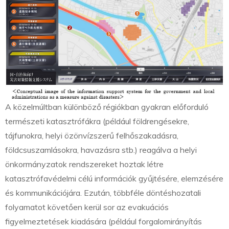
A közelmúltban különböző régiókban gyakran előforduló
természeti katasztrófákra (például földrengésekre,
tájfunokra, helyi özönvízszerű felhőszakadásra,
földcsuszamlásokra, havazásra stb.) reagálva a helyi
önkormányzatok rendszereket hoztak létre
katasztrófavédelmi célú információk gyűjtésére, elemzésére
és kommunikációjára. Ezután, többféle döntéshozatali
folyamatot követően kerül sor az evakuációs
figyelmeztetések kiadására (például forgalomirányítás