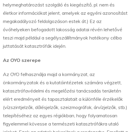
helymeghatározást szolgáló és kiegészítő, pl. nem és
életkor információkat jelent, amelyek az egyéni azonosítást
megakadályozó feldolgozáson estek át.) Ez az
óvóhelyeken befogadott lakosság adatai révén lehetővé
teszi majd például a segélyszállítmányok hatékony célba
juttatását katasztrófák idején.
Az OYO szerepe
Az OYO felhasználja majd a kormányzat, az
önkormányzatok és a kutatóintézetek számára végzett,
katasztrófavédelmi és megelőzési tanácsadás területén
elért eredményeit és tapasztalatait a különféle érzékelők
(vízszintjelzők, dőlésjelzők, szeizmográfok, árvízjelzők, stb.)
telepítéséhez az egyes régiókban, hogy folyamatosan
figyelemmel kövesse a természeti katasztrófákra utaló