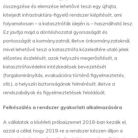
összegzése és elemzése lehetővé teszi egy újfajta,
kiterjedt infrastruktúra-figyelő rendszer kiépítését, ami
folyamatosan – a katasztrófák idején is – használható lesz.
Ez javítja majd a döntéshozatal gyorsaságát és
pontosságát a kormányzatnál, illetve önkormányzatoknál,
mivel lehetővé teszi a katasztrófa közeledtére utaló jelek
előzetes észlelését, azok helyszíni megerősítését, a
katasztrófavédelmi intézkedések bevezetését
(forgalomirányítás, evakuációra történő figyelmeztetés,
stb.), a helyszín biztonságának felmérését, illetve a
rendszabályok és figyelmeztetések feloldását.
Felkészülés a rendszer gyakorlati alkalmazására
A vállalatok a kísérleti próbaüzemet 2018-ban kezdik el,
azzal a céllal, hogy 2019-re a rendszer készen álljon a