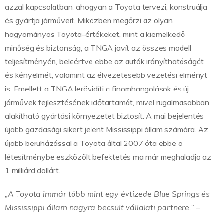
azzal kapcsolatban, ahogyan a Toyota tervezi, konstruálja
és gyártja járműveit. Miközben megőrzi az olyan
hagyományos Toyota-értékeket, mint a kiemelkedő
minőség és biztonság, a TNGA javít az összes modell
teljesítményén, beleértve ebbe az autók irányíthatóságát
és kényelmét, valamint az élvezetesebb vezetési élményt
is. Emellett a TNGA lerövidíti a finomhangolások és új
járművek fejlesztésének időtartamát, mivel rugalmasabban
alakítható gyártási környezetet biztosít. A mai bejelentés
újabb gazdasági sikert jelent Mississippi állam számára. Az
újabb beruházással a Toyota által 2007 óta ebbe a
létesítménybe eszközölt befektetés ma már meghaladja az
1 milliárd dollárt.
„A Toyota immár több mint egy évtizede Blue Springs és
Mississippi állam nagyra becsült vállalati partnere.”
–