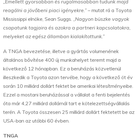
„Emellett gyorsabban és rugalmasabban tudunk majd
reagálni a jövőbeni piaci igényekre.”
– mutat rá a Toyota
Mississippi elnöke, Sean Suggs. „
Nagyon büszke vagyok
csapatunk tagjaira és azokra a partneri kapcsolatokra,
melyeket az egész államban kialakítottunk.”
A TNGA bevezetése, illetve a gyártás volumenének
általános bővítése 400 új munkahelyet teremt majd a
következő 12 hónapban. Ez a beruházás közvetlenül
illeszkedik a Toyota azon tervébe, hogy a következő öt év
során 10 milliárd dollárt fektet be amerikai létesítményeibe.
Ezzel a mostani beruházással a vállalat a fenti bejelentés
óta már 4,27 milliárd dollárnál tart e kötelezettségvállalás
terén. A Toyota összesen 25 milliárd dollárt fektetett be az
USA-ban az utóbbi 60 évben.
TNGA