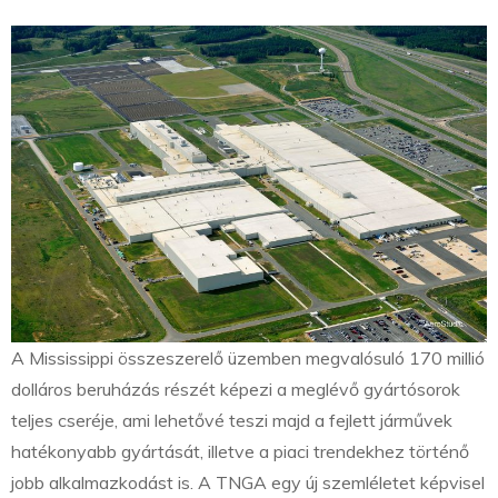
A Mississippi összeszerelő üzemben megvalósuló 170 millió
dolláros beruházás részét képezi a meglévő gyártósorok
teljes cseréje, ami lehetővé teszi majd a fejlett járművek
hatékonyabb gyártását, illetve a piaci trendekhez történő
jobb alkalmazkodást is. A TNGA egy új szemléletet képvisel