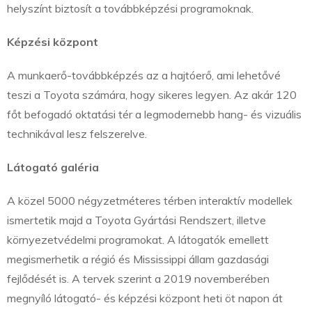
helyszínt biztosít a továbbképzési programoknak.
Képzési központ
A munkaerő-továbbképzés az a hajtóerő, ami lehetővé
teszi a Toyota számára, hogy sikeres legyen. Az akár 120
főt befogadó oktatási tér a legmodernebb hang- és vizuális
technikával lesz felszerelve.
Látogató galéria
A közel 5000 négyzetméteres térben interaktív modellek
ismertetik majd a Toyota Gyártási Rendszert, illetve
környezetvédelmi programokat. A látogatók emellett
megismerhetik a régió és Mississippi állam gazdasági
fejlődését is. A tervek szerint a 2019 novemberében
megnyíló látogató- és képzési központ heti öt napon át