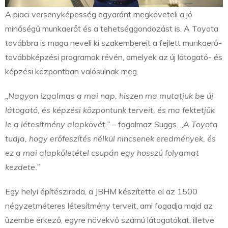
A piaci versenyképesség egyaránt megköveteli a jó
minőségű munkaerőt és a tehetséggondozást is. A Toyota
továbbra is maga neveli ki szakembereit a fejlett munkaerő-
továbbképzési programok révén, amelyek az új látogató- és
képzési központban valósulnak meg.
„Nagyon izgalmas a mai nap, hiszen ma mutatjuk be új
látogató, és képzési központunk terveit, és ma fektetjük
le a létesítmény alapkövét.”
– fogalmaz Suggs. „
A Toyota
tudja, hogy erőfeszítés nélkül nincsenek eredmények, és
ez a mai alapkőletétel csupán egy hosszú folyamat
kezdete.”
Egy helyi építésziroda, a JBHM készítette el az 1500
négyzetméteres létesítmény terveit, ami fogadja majd az
üzembe érkező, egyre növekvő számú látogatókat, illetve