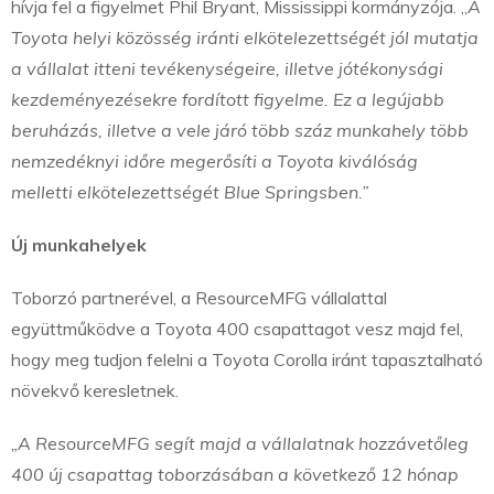
hívja fel a figyelmet Phil Bryant, Mississippi kormányzója. „
A
Toyota helyi közösség iránti elkötelezettségét jól mutatja
a vállalat itteni tevékenységeire, illetve jótékonysági
kezdeményezésekre fordított figyelme. Ez a legújabb
beruházás, illetve a vele járó több száz munkahely több
nemzedéknyi időre megerősíti a Toyota kiválóság
melletti elkötelezettségét Blue Springsben.”
Új munkahelyek
Toborzó partnerével, a ResourceMFG vállalattal
együttműködve a Toyota 400 csapattagot vesz majd fel,
hogy meg tudjon felelni a Toyota Corolla iránt tapasztalható
növekvő keresletnek.
„A ResourceMFG segít majd a vállalatnak hozzávetőleg
400 új csapattag toborzásában a következő 12 hónap