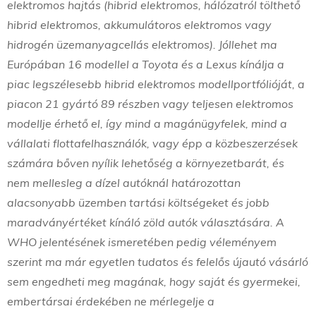
elektromos hajtás (hibrid elektromos, hálózatról tölthető
hibrid elektromos, akkumulátoros elektromos vagy
hidrogén üzemanyagcellás elektromos). Jóllehet ma
Európában 16 modellel a Toyota és a Lexus kínálja a
piac legszélesebb hibrid elektromos modellportfólióját, a
piacon 21 gyártó 89 részben vagy teljesen elektromos
modellje érhető el, így mind a magánügyfelek, mind a
vállalati flottafelhasználók, vagy épp a közbeszerzések
számára bőven nyílik lehetőség a környezetbarát, és
nem mellesleg a dízel autóknál határozottan
alacsonyabb üzemben tartási költségeket és jobb
maradványértéket kínáló zöld autók választására. A
WHO jelentésének ismeretében pedig véleményem
szerint ma már egyetlen tudatos és felelős újautó vásárló
sem engedheti meg magának, hogy saját és gyermekei,
embertársai érdekében ne mérlegelje a