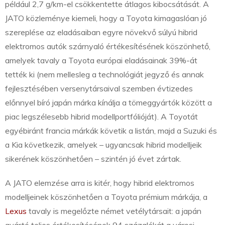
például 2,7 g/km-el csökkentette átlagos kibocsátását. A
JATO közleménye kiemeli, hogy a Toyota kimagaslóan jó
szereplése az eladásaiban egyre növekvő súlyú hibrid
elektromos autók szárnyaló értékesítésének köszönhető,
amelyek tavaly a Toyota európai eladásainak 39%-át
tették ki (nem mellesleg a technológiát jegyző és annak
fejlesztésében versenytársaival szemben évtizedes
előnnyel bíró japán márka kínálja a tömeggyártók között a
piac legszélesebb hibrid modellportfólióját). A Toyotát
egyébiránt francia márkák követik a listán, majd a Suzuki és
a Kia következik, amelyek – ugyancsak hibrid modelljeik
sikerének köszönhetően – szintén jó évet zártak.
A JATO elemzése arra is kitér, hogy hibrid elektromos
modelljeinek köszönhetően a Toyota prémium márkája, a
Lexus
tavaly is megelőzte német vetélytársait: a japán