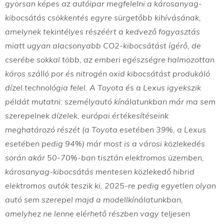
gyorsan képes az autóipar megfelelni a károsanyag-
kibocsátás csökkentés egyre sürgetőbb kihívásának,
amelynek tekintélyes részéért a kedvező fogyasztás
miatt ugyan alacsonyabb CO
2
-kibocsátást ígérő, de
cserébe sokkal több, az emberi egészségre halmozottan
káros szálló por és nitrogén oxid kibocsátást produkáló
dízel technológia felel. A Toyota és a Lexus igyekszik
példát mutatni: személyautó kínálatunkban már ma sem
szerepelnek dízelek, európai értékesítéseink
meghatározó részét (a Toyota esetében 39%, a Lexus
esetében pedig 94%) már most is a városi közlekedés
során akár 50-70%-ban tisztán elektromos üzemben,
károsanyag-kibocsátás mentesen közlekedő hibrid
elektromos autók teszik ki, 2025-re pedig egyetlen olyan
autó sem szerepel majd a modellkínálatunkban,
amelyhez ne lenne elérhető részben vagy teljesen