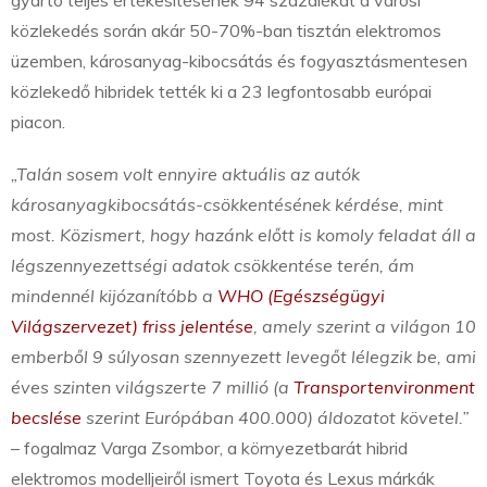
gyártó teljes értékesítésének 94 százalékát a városi
közlekedés során akár 50-70%-ban tisztán elektromos
üzemben, károsanyag-kibocsátás és fogyasztásmentesen
közlekedő hibridek tették ki a 23 legfontosabb európai
piacon.
„Talán sosem volt ennyire aktuális az autók
károsanyagkibocsátás-csökkentésének kérdése, mint
most. Közismert, hogy hazánk előtt is komoly feladat áll a
légszennyezettségi adatok csökkentése terén, ám
mindennél kijózanítóbb a
WHO (Egészségügyi
Világszervezet) friss jelentése
, amely szerint a világon 10
emberből 9 súlyosan szennyezett levegőt lélegzik be, ami
éves szinten világszerte 7 millió (a
Transportenvironment
becslése
szerint Európában 400.000) áldozatot követel.”
– fogalmaz Varga Zsombor, a környezetbarát hibrid
elektromos modelljeiről ismert Toyota és Lexus márkák