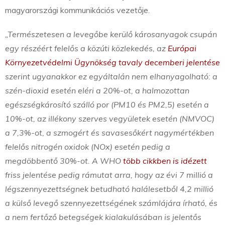
magyarországi kommunikációs vezetője.
„Természetesen a levegőbe kerülő károsanyagok csupán
egy részéért felelős a közúti közlekedés, az
Európai
Környezetvédelmi Ügynökség tavaly decemberi jelentése
szerint ugyanakkor ez egyáltalán nem elhanyagolható: a
szén-dioxid esetén eléri a 20%-ot, a halmozottan
egészségkárosító szálló por (PM10 és PM2,5) esetén a
10%-ot, az illékony szerves vegyületek esetén (NMVOC)
a 7,3%-ot, a szmogért és savasesőkért nagymértékben
felelős nitrogén oxidok (NO
x)
esetén pedig a
megdöbbentő 30%-ot. A WHO
több cikkben is idézett
friss jelentése pedig rámutat arra, hogy az évi 7 millió a
légszennyezettségnek betudható halálesetből 4,2 millió
a külső levegő szennyezettségének számlájára írható, és
a nem fertőző betegségek kialakulásában is jelentős