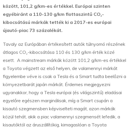
között, 101,2 g/km-es értékkel.
Európai szinten
egyébiránt a
110-130 g/km flottaszintű CO
₂
-
kibocsátású márkák tették ki a 2017-es európai
újautó-piac 73 százalékát.
Tavaly az Európában értékesített autók túlnyomó részének
átlagos CO₂-kibocsátása 110 és 130 g/km érték közé
esett. A mainstream márkák között 101,2 g/km-es értékkel
a Toyota végzett az első helyen, de valamennyi márkát
figyelembe véve is csak a Tesla és a Smart tudta beelőzni a
környezetbarát japán márkát. Érdemes megjegyezni
ugyanakkor, hogy a Tesla európai (és világszintű) eladásai
egyelőre egészen marginálisak, míg a Smart csupán a
kisautó szegmensben képviselteti magát, azon márkák
közül tehát, akik a piac valamennyi szegmensét lefedik, a
kisautóktól az áruszállítókig, kimagaslóan a Toyota