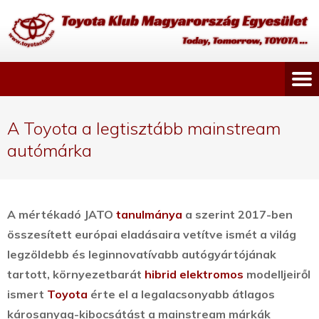
A Toyota a legtisztább mainstream
autómárka
A mértékadó JATO
tanulmánya
a szerint 2017-ben
összesített európai eladásaira vetítve ismét a világ
legzöldebb és leginnovatívabb autógyártójának
tartott, környezetbarát
hibrid elektromos
modelljeiről
ismert
Toyota
érte el a legalacsonyabb átlagos
károsanyag-kibocsátást a mainstream márkák