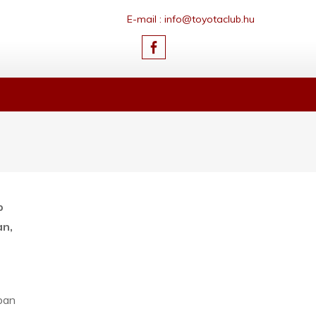
E-mail : info@toyotaclub.hu
p
an,
ban