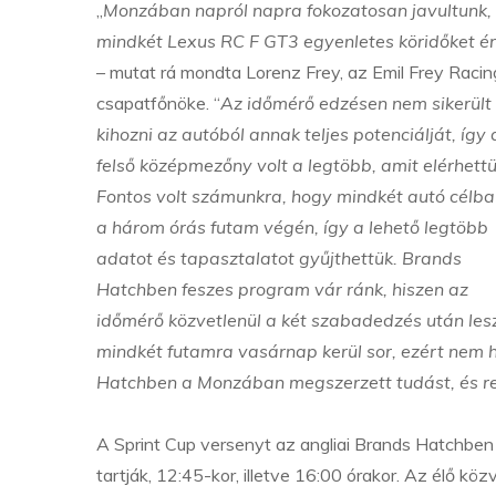
„
Monzában napról napra fokozatosan javultunk,
mindkét Lexus RC F GT3 egyenletes köridőket ért
– mutat rá mondta Lorenz Frey, az Emil Frey Racin
csapatfőnöke. “
Az időmérő edzésen nem sikerült
kihozni az autóból annak teljes potenciálját, így 
felső középmezőny volt a legtöbb, amit elérhettü
Fontos volt számunkra, hogy mindkét autó célba
a három órás futam végén, így a lehető legtöbb
adatot és tapasztalatot gyűjthettük. Brands
Hatchben feszes program vár ránk, hiszen az
időmérő közvetlenül a két szabadedzés után lesz
mindkét futamra vasárnap kerül sor, ezért nem
Hatchben a Monzában megszerzett tudást, és re
A Sprint Cup versenyt az angliai Brands Hatchbe
tartják, 12:45-kor, illetve 16:00 órakor. Az élő köz