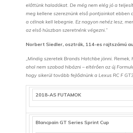
előttünk haladókat. De még nem elég jó a teljes
meg kellene szereznünk első pontjainkat ebben a
a célnak kell lebegnie. Ez nagyon nehéz lesz, m
az első húszban szeretnénk végezni.”
Norbert Siedler, osztrák, 114-es rajtszámú a
„Mindig szeretek Brands Hatchbe jönni. Remek, 
ahol nem szabad hibázni – eltérően az új Formul
hogy sikerül tovább fejlődnünk a Lexus RC F GT3
2018-AS FUTAMOK
Blancpain GT Series Sprint Cup