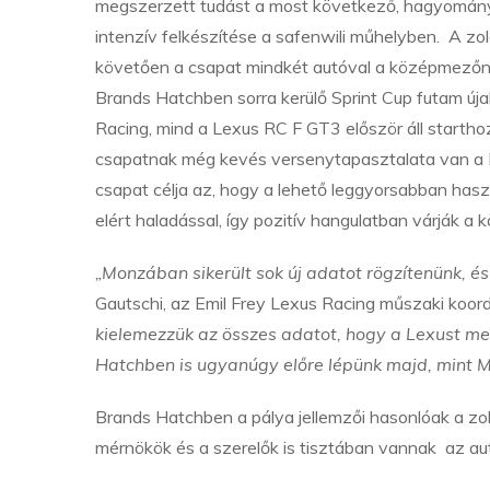
megszerzett tudást a most következő, hagyományo
intenzív felkészítése a safenwili műhelyben. A zo
követően a csapat mindkét autóval a középmező
Brands Hatchben sorra kerülő Sprint Cup futam úja
Racing, mind a Lexus RC F GT3 először áll starthoz
csapatnak még kevés versenytapasztalata van a Pir
csapat célja az, hogy a lehető leggyorsabban hasz
elért haladással, így pozitív hangulatban várják 
„Monzában sikerült sok új adatot rögzítenünk, és
Gautschi, az Emil Frey Lexus Racing műszaki koord
kielemezzük az összes adatot, hogy a Lexust me
Hatchben is ugyanúgy előre lépünk majd, mint M
Brands Hatchben a pálya jellemzői hasonlóak a zol
mérnökök és a szerelők is tisztában vannak az aut