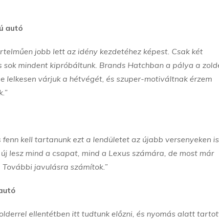
ú autó
rtelműen jobb lett az idény kezdetéhez képest. Csak két
s sok mindent kipróbáltunk. Brands Hatchban a pálya a zold
e lelkesen várjuk a hétvégét, és szuper-motiváltnak érzem
.”
fenn kell tartanunk ezt a lendületet az újabb versenyeken is
n új lesz mind a csapat, mind a Lexus számára, de most már
s. További javulásra számítok.”
autó
errel ellentétben itt tudtunk előzni, és nyomás alatt tartot