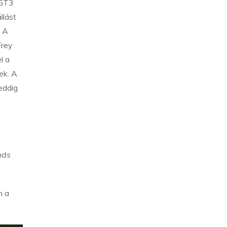
 GT3
llást
. A
Frey
l a
ek. A
eddig
nds
n a