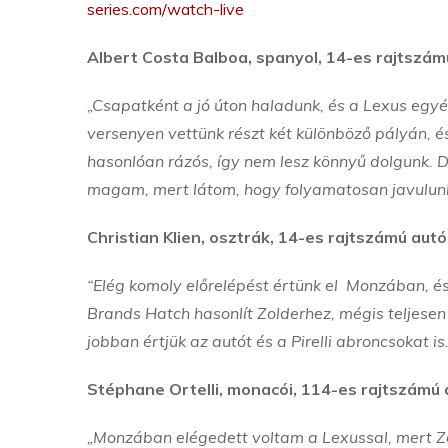
series.com/watch-live
Albert Costa Balboa, spanyol, 14-es rajtszám
„Csapatként a jó úton haladunk, és a Lexus egyé
versenyen vettünk részt két különböző pályán, é
hasonlóan rázós, így nem lesz könnyű dolgunk. D
magam, mert látom, hogy folyamatosan javulunk
Christian Klien, osztrák, 14-es rajtszámú autó
“Elég komoly előrelépést értünk el Monzában, és 
Brands Hatch hasonlít Zolderhez, mégis teljese
jobban értjük az autót és a Pirelli abroncsokat i
Stéphane Ortelli, monacói, 114-es rajtszámú 
„Monzában elégedett voltam a Lexussal, mert Zold