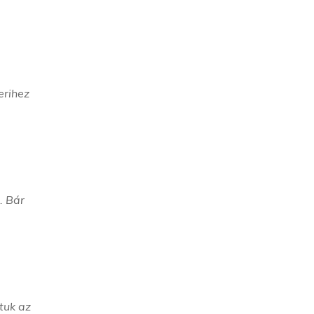
erihez
. Bár
tuk az