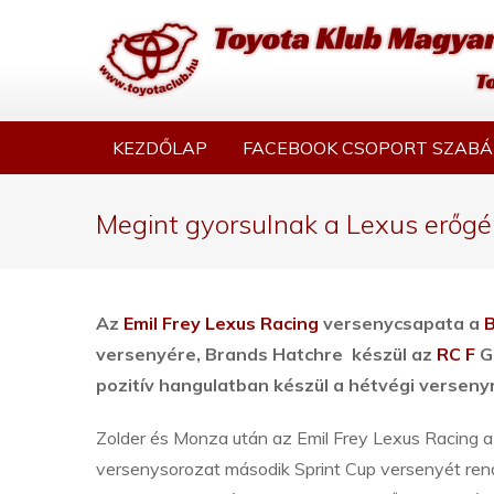
KEZDŐLAP
FACEBOOK CSOPORT SZABÁ
Megint gyorsulnak a Lexus erőgé
Az
Emil Frey Lexus Racing
versenycsapata a
B
versenyére, Brands Hatchre készül az
RC F
GT
pozitív hangulatban készül a hétvégi verseny
Zolder és Monza után az Emil Frey Lexus Racing 
versenysorozat második Sprint Cup versenyét rend