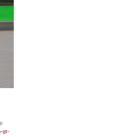
ap
n-gt-