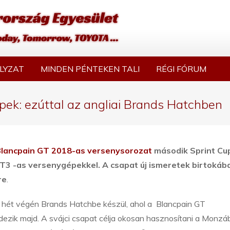
LYZAT
MINDEN PÉNTEKEN TALI
RÉGI FÓRUM
pek: ezúttal az angliai Brands Hatchben
lancpain GT 2018-as versenysorozat
második Sprint Cu
3 -as versenygépekkel. A csapat új ismeretek birtokáb
re
.
a hét végén Brands Hatchbe készül, ahol a Blancpain GT
ezik majd. A svájci csapat célja okosan hasznosítani a Monzá