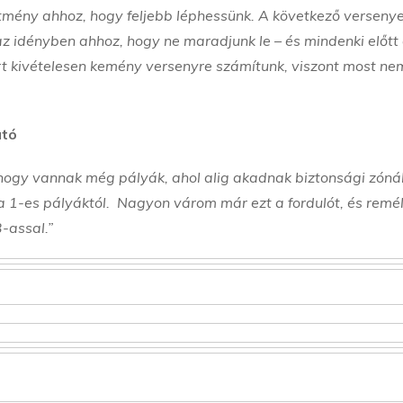
ítmény ahhoz, hogy feljebb léphessünk. A következő verseny
z idényben ahhoz, hogy ne maradjunk le – és mindenki előtt
ert kivételesen kemény versenyre számítunk, viszont most ne
utó
hogy vannak még pályák, ahol alig akadnak biztonsági zóná
a 1-es pályáktól. Nagyon várom már ezt a fordulót, és remé
-assal.”