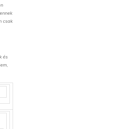
en
 ennek
m csak
k és
lem,