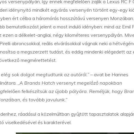
s versenypályán, így ennek megfelelően zajlik a Lexus RC F
lderi idénynyitó mindkét egyórás versenyén történt egy-egy kiá
nyben ért célba a háromórás hosszútávú versenyen Monzában
bb bemutatkozást jelent a most induló idényben: mind az Emil 
 ezen a délkelet-angliai, négy kilométeres versenypályán. Mive
elli abroncsokkal, reális elvárásokkal vágnak neki a hétvégén
nosítsa a megszerzett tudást, és eddig mindenki elégedett az 
a következő megmérettetést.
 elég sok dolgot megtudtunk az autóról.”
– avat be Hannes
inátora. „
A Brands Hatch versenyt megelőző napokban
gfelelően felkészítsük az újabb pályára. Reméljük, hogy Bra
onzában, és tovább javulunk.”
derihez, ráadásul a közelmúltban gyűjtött tapasztalatok alapjá
ó viselkedésével és karakterével.