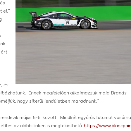
 és
 el.”
g
a
nk.
 ért
, és
 hibázhatunk. Ennek megfelelően alkalmazzuk majd Brands
méljük, hogy sikerül lendületben maradnunk.”
n rendezik május 5-6. között Mindkét egyórás futamot vasárn
vetítés az alábbi linken is megtekinthető:
https://www.blancpai