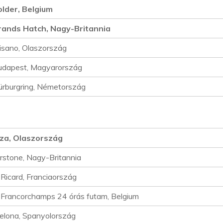
older, Belgium
rands Hatch, Nagy-Britannia
isano, Olaszország
udapest, Magyarország
ürburgring, Németország
za, Olaszország
erstone, Nagy-Britannia
 Ricard, Franciaország
Francorchamps 24 órás futam, Belgium
elona, Spanyolország