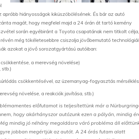
l
az apróbb hiányosságok kiküszöbölésének. És bár az autó
szánta magát, hogy megfelel majd a 24 órán át tartó kemény
szvétel során egyébiránt a Toyota csapatának nem titkolt célja
k révén még tökéletesebbre csiszolja jövőbemutató technológiái
k azokat a jövő sorozatgyártású autóiban:
g csökkentése, a merevség növelése)
 stb.)
a súrlódás csökkentésével, az üzemanyag-fogyasztás mérséklés
evség növelése, a reakciók javítása, stb.)
blémamentes előfutamot is teljesítettünk már a Nürburgring
nnem, hogy akárhányszor autózunk ezen a pályán, mindig ér
ég mindig jó néhány megoldásra váró probléma áll előttünk
gyre jobban megértjük az autót. A 24 órás futam alatt