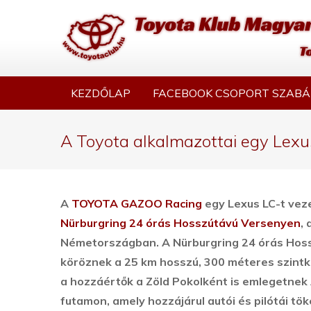
KEZDŐLAP
FACEBOOK CSOPORT SZABÁ
A Toyota alkalmazottai egy Lexu
A
TOYOTA GAZOO Racing
egy Lexus LC-t vezet
Nürburgring 24 órás Hosszútávú Versenyen
,
Németországban.
A Nürburgring 24 órás Hos
köröznek a 25 km hosszú, 300 méteres szintk
a hozzáértők a Zöld Pokolként is emlegetne
futamon, amely hozzájárul autói és pilótái tö