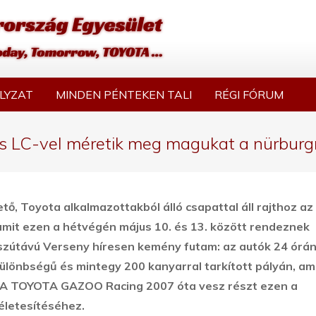
LYZAT
MINDEN PÉNTEKEN TALI
RÉGI FÓRUM
s LC-vel méretik meg magukat a nürburgr
ő, Toyota alkalmazottakból álló csapattal áll rajthoz az 
 amit ezen a hétvégén május 10. és 13. között rendeznek
szútávú Verseny híresen kemény futam: az autók 24 órá
ülönbségű és mintegy 200 kanyarral tarkított pályán, am
k A TOYOTA GAZOO Racing 2007 óta vesz részt ezen a
kéletesítéséhez.