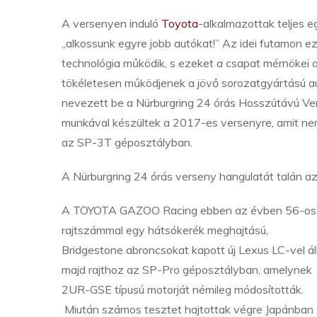
A versenyen induló
Toyota
-alkalmazottak teljes eg
„alkossunk egyre jobb autókat!” Az idei futamon e
technológia működik, s ezeket a csapat mérnökei a
tökéletesen működjenek a jövő sorozatgyártású
nevezett be a Nürburgring 24 órás Hosszútávú Ve
munkával készültek a 2017-es versenyre, amit nem
az SP-3T géposztályban.
A Nürburgring 24 órás verseny hangulatát talán az a
A TOYOTA GAZOO Racing ebben az évben 56-os
rajtszámmal egy hátsókerék meghajtású,
Bridgestone abroncsokat kapott új Lexus LC-vel ál
majd rajthoz az SP-Pro géposztályban, amelynek
2UR-GSE típusú motorját némileg módosították.
Miután számos tesztet hajtottak végre Japánban