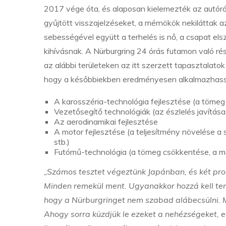
2017 vége óta, és alaposan kielemezték az autóró
gyűjtött visszajelzéseket, a mérnökök nekiláttak 
sebességével együtt a terhelés is nő, a csapat el
kihívásnak. A Nürburgring 24 órás futamon való ré
az alábbi területeken az itt szerzett tapasztalato
hogy a későbbiekben eredményesen alkalmazhassá
A karosszéria-technológia fejlesztése (a töme
Vezetősegítő technológiák (az észlelés javítása,
Az aerodinamikai fejlesztése
A motor fejlesztése (a teljesítmény növelése 
stb.)
Futómű-technológia (a tömeg csökkentése, a mer
„Számos tesztet végeztünk Japánban, és két pro
Minden remekül ment. Ugyanakkor hozzá kell te
hogy a Nürburgringet nem szabad alábecsülni. M
Ahogy sorra küzdjük le ezeket a nehézségeket, e