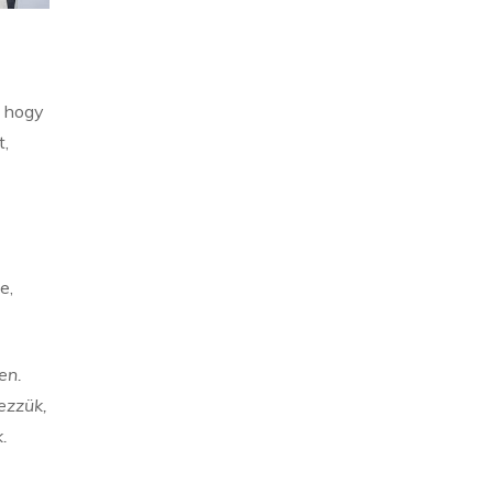
, hogy
t,
e,
en.
ezzük,
.