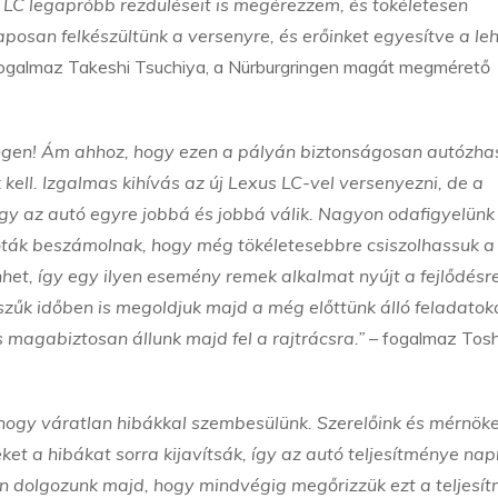
s LC legapróbb rezdüléseit is megérezzem, és tökéletesen
osan felkészültünk a versenyre, és erőinket egyesítve a le
fogalmaz Takeshi Tsuchiya, a Nürburgringen magát megmérető
ingen! Ám ahhoz, hogy ezen a pályán biztonságosan autózha
kell. Izgalmas kihívás az új Lexus LC-vel versenyezni, de a
gy az autó egyre jobbá és jobbá válik. Nagyon odafigyelün
ilóták beszámolnak, hogy még tökéletesebbre csiszolhassuk a
het, így egy ilyen esemény remek alkalmat nyújt a fejlődésre
szűk időben is megoldjuk majd a még előttünk álló feladatok
 magabiztosan állunk majd fel a rajtrácsra.”
– fogalmaz Tosh
, hogy váratlan hibákkal szembesülünk. Szerelőink és mérnök
ket a hibákat sorra kijavítsák, így az autó teljesítménye nap
n dolgozunk majd, hogy mindvégig megőrizzük ezt a teljesít