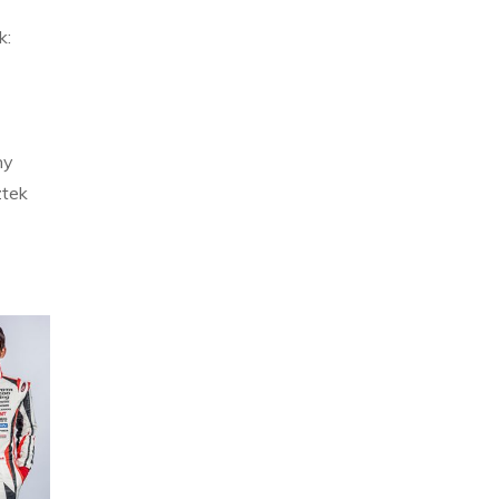
k:
ny
ztek