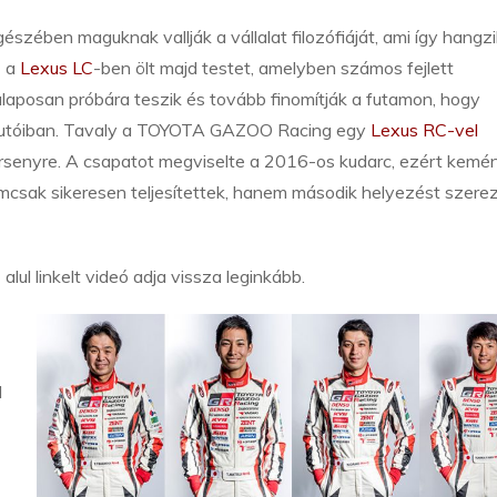
észében maguknak vallják a vállalat filozófiáját, ami így hangzi
z a
Lexus LC
-ben ölt majd testet, amelyben számos fejlett
laposan próbára teszik és tovább finomítják a futamon, hogy
 autóiban. Tavaly a TOYOTA GAZOO Racing egy
Lexus RC-vel
rsenyre. A csapatot megviselte a 2016-os kudarc, ezért kemé
csak sikeresen teljesítettek, hanem második helyezést szere
lul linkelt videó adja vissza leginkább.
l