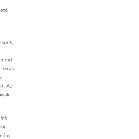
hető
ssunk,
k majd
 Lexus
.
at. Az
iyuki
eink
ról
mény.”