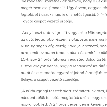
’beszélgetni’ szeretnék az autóval, hogy a Lexu
megértsem az új modellt. Úgy érzem, nagyon alap
legtöbbet hozzuk majd ki a lehetőségeinkből.
”– 
Toyota csapat vezető pilótája.
„Annyi teszt után végre itt vagyunk a Nürburgr
az autó legapróbb részeit is alaposan ismernünk 
Nürburgringen végigszáguldva jól érezhető, aho
arra, amit az autón tapasztalunk és amiről a p
LC-t. Egy 24 órás futamon rengeteg dolog történ
Biztos vagyok benne, hogy a rendelkezésre álló 
autót és a csapatot egyaránt jobbá formáljuk, és
Sekiya, a csapat vezető szerelője.
„A nürburgringi tesztek alatt számítottunk arra
mindent tőlük telhetőt megtettek azért, hogy eze
napra jobb lett. A 24 órás versenyen is keménye