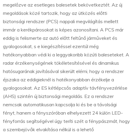
megelőzve az esetleges balesetek bekövetkeztét. Az új
megoldások közé tartozik, hogy az ütközés előtti
biztonsági rendszer (PCS) nappali megvilágítás mellett
immár a kerékpárosokat is képes azonosítani. A PCS már
eddig is felismerte az autó előtt feltűnő járműveket és
gyalogosokat, s e kiegészítéssel ezentúl még
hatékonyabban védi ki a leggyakoribb közúti baleseteket. A
radar érzékenységének tökéletesítésével és dinamikus
hatósugarának javításával sikerült elérni, hogy a rendszer
éjszaka az eddigieknél is hatékonyabban érzékelje a
gyalogosokat. Az ES kétlépcsős adaptív távfényvezérlése
(AHS) szintén új biztonsági megoldás. Ez a rendszer
nemcsak automatikusan kapcsolja ki és be a távolsági
fényt, hanem a fényszóróban elhelyezett 24 külön LED-
fényforrás segítségével úgy teríti szét a fénypászmát, hogy
a szembejövők elvakítása nélkül is a lehető