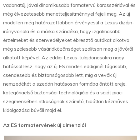
vadonatúj, jóval dinamikusabb formatervű karosszériával és
még élvezetesebb menetteljesítménnyel fejeli meg. Az új
modellen még határozottabban érvényesül a Lexus dizájn-
irányvonala és a márka szándéka, hogy izgalmasabb,
érzelmeket és szenvedélyeket ébresztő autókat alkotva
még szélesebb vásárlóközönséget szólítson meg a jövőről
alkotott képével. Az eddigi Lexus-tulajdonosokra nagy
hatással lesz, hogy az új ES minden eddiginél tágasabb,
csendesebb és biztonságosabb lett, míg a vevők új
nemzedékét a szedán hatásosan formába öntött ereje,
kategóriaelső biztonsági technológiája és a saját piaci
szegmensében ritkaságnak számító, hibátlan kézműves
kidolgozása bűvöli majd el.
Az ES formatervének új dimenziói