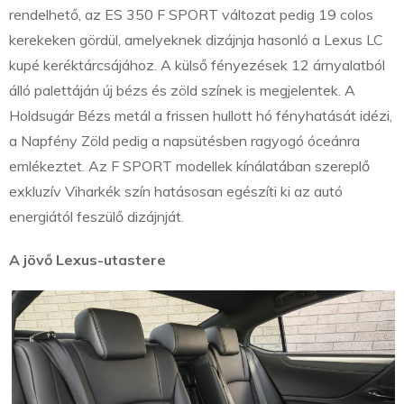
rendelhető, az ES 350 F SPORT változat pedig 19 colos
kerekeken gördül, amelyeknek dizájnja hasonló a Lexus LC
kupé keréktárcsájához. A külső fényezések 12 árnyalatból
álló palettáján új bézs és zöld színek is megjelentek. A
Holdsugár Bézs metál a frissen hullott hó fényhatását idézi,
a Napfény Zöld pedig a napsütésben ragyogó óceánra
emlékeztet. Az F SPORT modellek kínálatában szereplő
exkluzív Viharkék szín hatásosan egészíti ki az autó
energiától feszülő dizájnját.
A jövő Lexus-utastere