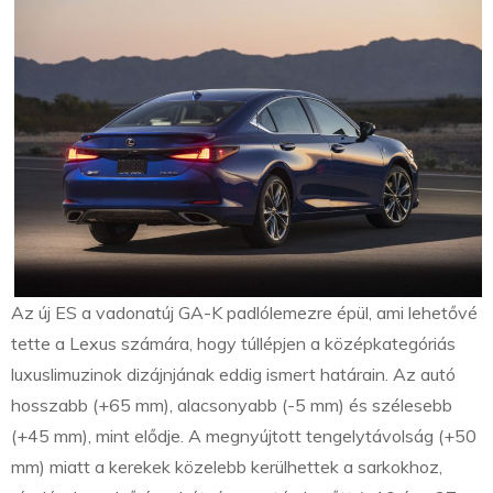
Az új ES a vadonatúj GA-K padlólemezre épül, ami lehetővé
tette a Lexus számára, hogy túllépjen a középkategóriás
luxuslimuzinok dizájnjának eddig ismert határain. Az autó
hosszabb (+65 mm), alacsonyabb (-5 mm) és szélesebb
(+45 mm), mint elődje. A megnyújtott tengelytávolság (+50
mm) miatt a kerekek közelebb kerülhettek a sarkokhoz,