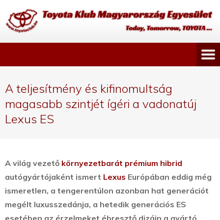
A teljesítmény és kifinomultság
magasabb szintjét ígéri a vadonatúj
Lexus ES
A világ vezető
környezetbarát prémium hibrid
autógyártójaként ismert
Lexus
Európában eddig még
ismeretlen, a tengerentúlon azonban hat generációt
megélt luxusszedánja, a hetedik generációs ES
esetében az érzelmeket ébresztő dizájn a gyártó