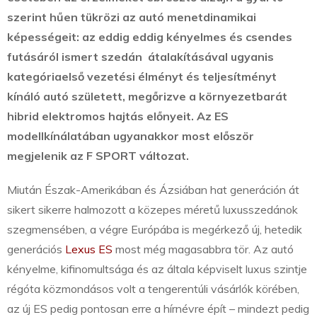
szerint hűen tükrözi az autó menetdinamikai
képességeit:
az eddig eddig kényelmes és csendes
futásáról ismert szedán átalakításával ugyanis
kategóriaelső vezetési élményt és teljesítményt
kínáló autó született, megőrizve a környezetbarát
hibrid elektromos hajtás előnyeit. Az ES
modellkínálatában ugyanakkor most először
megjelenik az F SPORT változat.
Miután Észak-Amerikában és Ázsiában hat generáción át
sikert sikerre halmozott a közepes méretű luxusszedánok
szegmensében, a végre Európába is megérkező új, hetedik
generációs
Lexus ES
most még magasabbra tör. Az autó
kényelme, kifinomultsága és az általa képviselt luxus szintje
régóta közmondásos volt a tengerentúli vásárlók körében,
az új ES pedig pontosan erre a hírnévre épít – mindezt pedig