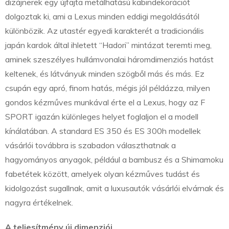
dizájnerek egy újfajta metálhatású kabindekorációt
dolgoztak ki, ami a Lexus minden eddigi megoldásától
különbözik. Az utastér egyedi karakterét a tradicionális
japán kardok által ihletett “Hadori” mintázat teremti meg,
aminek szeszélyes hullámvonalai háromdimenziós hatást
keltenek, és látványuk minden szögből más és más. Ez
csupán egy apró, finom hatás, mégis jól példázza, milyen
gondos kézműves munkával érte el a Lexus, hogy az F
SPORT igazán különleges helyet foglaljon el a modell
kínálatában. A standard ES 350 és ES 300h modellek
vásárlói továbbra is szabadon választhatnak a
hagyományos anyagok, például a bambusz és a Shimamoku
fabetétek között, amelyek olyan kézműves tudást és
kidolgozást sugallnak, amit a luxusautók vásárlói elvárnak és
nagyra értékelnek.
A teljesítmény új dimenziói