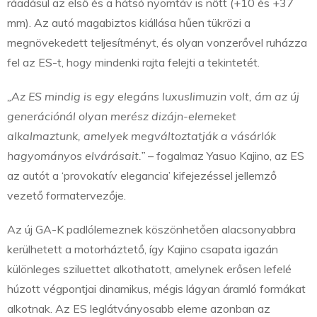
ráadásul az első és a hátsó nyomtáv is nőtt (+10 és +37
mm). Az autó magabiztos kiállása hűen tükrözi a
megnövekedett teljesítményt, és olyan vonzerővel ruházza
fel az ES-t, hogy mindenki rajta felejti a tekintetét.
„Az ES mindig is egy elegáns luxuslimuzin volt, ám az új
generációnál olyan merész dizájn-elemeket
alkalmaztunk, amelyek megváltoztatják a vásárlók
hagyományos elvárásait.”
– fogalmaz Yasuo Kajino, az ES
az autót a ‘provokatív elegancia’ kifejezéssel jellemző
vezető formatervezője.
Az új GA-K padlólemeznek köszönhetően alacsonyabbra
kerülhetett a motorháztető, így Kajino csapata igazán
különleges sziluettet alkothatott, amelynek erősen lefelé
húzott végpontjai dinamikus, mégis lágyan áramló formákat
alkotnak. Az ES leglátványosabb eleme azonban az