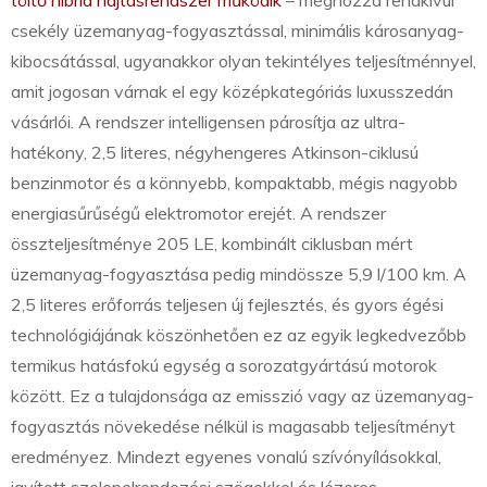
csekély üzemanyag-fogyasztással, minimális károsanyag-
kibocsátással, ugyanakkor olyan tekintélyes teljesítménnyel,
amit jogosan várnak el egy középkategóriás luxusszedán
vásárlói. A rendszer intelligensen párosítja az ultra-
hatékony, 2,5 literes, négyhengeres Atkinson-ciklusú
benzinmotor és a könnyebb, kompaktabb, mégis nagyobb
energiasűrűségű elektromotor erejét. A rendszer
összteljesítménye 205 LE, kombinált ciklusban mért
üzemanyag-fogyasztása pedig mindössze 5,9 l/100 km. A
2,5 literes erőforrás teljesen új fejlesztés, és gyors égési
technológiájának köszönhetően ez az egyik legkedvezőbb
termikus hatásfokú egység a sorozatgyártású motorok
között. Ez a tulajdonsága az emisszió vagy az üzemanyag-
fogyasztás növekedése nélkül is magasabb teljesítményt
eredményez. Mindezt egyenes vonalú szívónyílásokkal,
javított szelepelrendezési szögekkel és lézeres