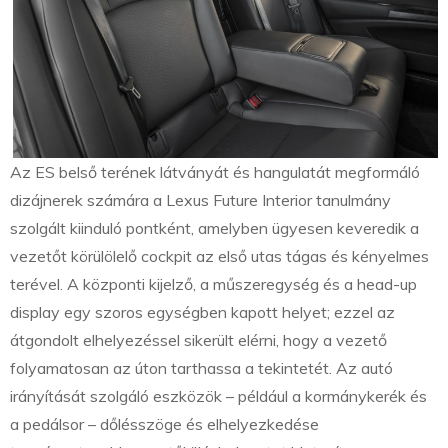
Az ES belső terének látványát és hangulatát megformáló
dizájnerek számára a Lexus Future Interior tanulmány
szolgált kiinduló pontként, amelyben ügyesen keveredik a
vezetőt körülölelő cockpit az első utas tágas és kényelmes
terével. A központi kijelző, a műszeregység és a head-up
display egy szoros egységben kapott helyet; ezzel az
átgondolt elhelyezéssel sikerült elérni, hogy a vezető
folyamatosan az úton tarthassa a tekintetét. Az autó
irányítását szolgáló eszközök – például a kormánykerék és
a pedálsor – dőlésszöge és elhelyezkedése