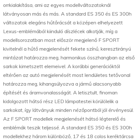
orrkialakítása, ami az egyes modellváltozatoknál
látványosan más és más. A standard ES 350 és ES 300h
változatok elegáns hűtőrácsát a középen elhelyezett
Lexus-emblémából kiinduló díszlécek alkotják, míg a
modellsorozatban most először megjelenő F SPORT
kivitelnél a hűtő megjelenését fekete színű, keresztirányú
mintázat határozza meg, harmonikus összhangban az első
sarkok kimetszett elemeivel. A korábbi generációktól
eltérően az autó megjelenését most lendületes tetővonal
határozza meg, kihangsúlyozva a jármű alacsonyabb
építését és áramvonalasságát. A letisztult, finoman
kidolgozott hátsó rész LED lámpatestei körülölelik a
sarkokat, így látványuk minden nézőpontból jól érvényesül.
Az F SPORT modellek megjelenését hátsó légterelő és
emblémák teszik teljessé. A standard ES 350 és ES 300h
modellekhez három különböző, 17 és 18 colos keréktárcsa