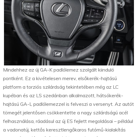
Mindehhez az új GA-K padlólemez szolgált kiinduló
pontként. Ez a kivételesen merev, elsőkerék-hajtású
platform a torziós szilárdság tekintetében még az LC
kupéban és az LS szedánban alkalmazott, hátsókerék-
hajtású GA-L padlólemezzel is felveszi a versenyt. Az autót
tömegét jelentősen csökkentette a nagy szilárdságú acél
felhasználása, ráadásul az új ES fejlett megoldásai – például
a vadonatúj, kettős keresztlengőkaros futómű-kialakítás