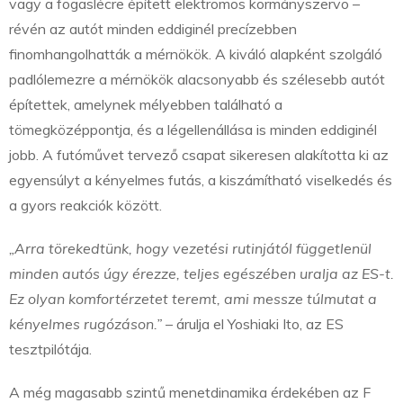
vagy a fogaslécre épített elektromos kormányszervo –
révén az autót minden eddiginél precízebben
finomhangolhatták a mérnökök. A kiváló alapként szolgáló
padlólemezre a mérnökök alacsonyabb és szélesebb autót
építettek, amelynek mélyebben található a
tömegközéppontja, és a légellenállása is minden eddiginél
jobb. A futóművet tervező csapat sikeresen alakította ki az
egyensúlyt a kényelmes futás, a kiszámítható viselkedés és
a gyors reakciók között.
„Arra törekedtünk, hogy vezetési rutinjától függetlenül
minden autós úgy érezze, teljes egészében uralja az ES-t.
Ez olyan komfortérzetet teremt, ami messze túlmutat a
kényelmes rugózáson.”
– árulja el Yoshiaki Ito, az ES
tesztpilótája.
A még magasabb szintű menetdinamika érdekében az F