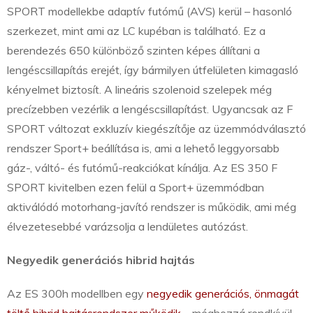
SPORT modellekbe adaptív futómű (AVS) kerül – hasonló
szerkezet, mint ami az LC kupéban is található. Ez a
berendezés 650 különböző szinten képes állítani a
lengéscsillapítás erejét, így bármilyen útfelületen kimagasló
kényelmet biztosít. A lineáris szolenoid szelepek még
precízebben vezérlik a lengéscsillapítást. Ugyancsak az F
SPORT változat exkluzív kiegészítője az üzemmódválasztó
rendszer Sport+ beállítása is, ami a lehető leggyorsabb
gáz-, váltó- és futómű-reakciókat kínálja. Az ES 350 F
SPORT kivitelben ezen felül a Sport+ üzemmódban
aktiválódó motorhang-javító rendszer is működik, ami még
élvezetesebbé varázsolja a lendületes autózást.
Negyedik generációs hibrid hajtás
Az ES 300h modellben egy
negyedik generációs, önmagát
töltő hibrid hajtásrendszer működik
– méghozzá rendkívül