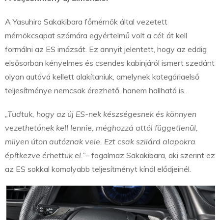
A Yasuhiro Sakakibara főmérnök által vezetett
mérnökcsapat számára egyértelmű volt a cél: át kell
formálni az ES imázsát. Ez annyit jelentett, hogy az eddig
elsősorban kényelmes és csendes kabinjáról ismert szedánt
olyan autóvá kellett alakítaniuk, amelynek kategóriaelső
teljesítménye nemcsak érezhető, hanem hallható is.
„Tudtuk, hogy az új ES-nek készségesnek és könnyen
vezethetőnek kell lennie, méghozzá attól függetlenül,
milyen úton autóznak vele. Ezt csak szilárd alapokra
építkezve érhettük el.”
– fogalmaz Sakakibara, aki szerint ez
az ES sokkal komolyabb teljesítményt kínál elődjeinél.