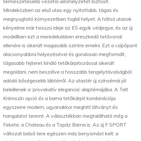
természetesebb vezetői üléshelyzetet biztosít.
Mindeközben az első utas egy nyitottabb, tágas és
megnyugtató környezetben foglal helyet. A hátsó utasok
kényelme már hosszú ideje az ES egyik védjegye, és az új
modellben ezt a meredekebben ereszkedő tetővonal
ellenére is sikerült magasabb szintre emelni. Ezt a csípőpont
alacsonyabbra helyezésével és gondosan megformált,
tágasabb fejteret kínáló tetőkárpitozással sikerült
megoldani, nem beszélve a hosszabb tengelytávolságból
adódó bőségesebb lábtérről. Az utastér új színsémái jól
beleillenek a ‘provokatív elegancia’ alaptémájába. A Telt
Krémszín opció és a barna tetőkárpit kombinációja
egyszerre modern, ugyanakkor meghitt látványt és
hangulatot teremt. A választékban megtalálható még a
Fekete, a Chateau és a Topáz Barna is. Az új F SPORT
változat belső tere egészen más benyomást kelt: a