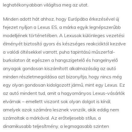
leghatékonyabban világítsa meg az utat.
Minden adott hát ahhoz, hogy Európába érkezésével új
fejezet nyíljon a Lexus ES, a márka egyik legnépszerűbb
modelljének történetében. A Lexusok különleges vezetési
élményét biztosító gyors és készséges reakcióktól kezdve
a valódi öltésekkel varrott, puha tapintású műszerfal-
burkolaton át egészen a hangszigetelő és hangelnyelő
anyagok gondosan kiszámított alkalmazásáig az autó
minden részletmegoldása azt bizonyítja, hogy nincs még
egy olyan gondosan kidolgozott jármű, mint egy Lexus. Ez
az autó mindent tud, amit a hagyományos Lexus-vásárlók
elvárnak – emellett viszont sok olyan dolgot is kínál,
amelyek azok számára lesznek vonzók, akik eddig nem
számoltak a márkával. Az erőteljesebb stílus, a
dinamikusabb teljesítmény, a legmagasabb szinten