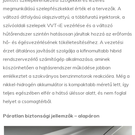
megmunkálású szelepfészkekkel érték el a tervezők. A
változó átfolyású olajszivattyú, a többfuratú injektorok, a
szívóoldali szelepek VVT-iE vezérlése és a változó
hűtőrendszer szintén hatásosan járultak hozzá az erőforrás
hő- és égésvezérlésének tökéletesítéséhez. A vezetési
érzet általános javítását szolgálja a kifinomultabb hibrid
rendszervezérlő számítógép alkalmazása, aminek
köszönhetően a hajtásrendszer működése jobban
emlékeztet a szokványos benzinmotorok reakcióira. Még a
nikkel-hidrogén akkumulátor is kompaktabb méretű lett, így
teljes egészében elfér a hátsó üléssor alatt, és nem foglal
helyet a csomagtérből.
Páratlan biztonsági jellemzők – alapáron