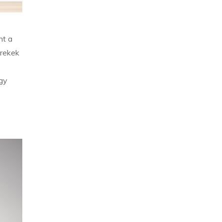
nt a
erekek
egy