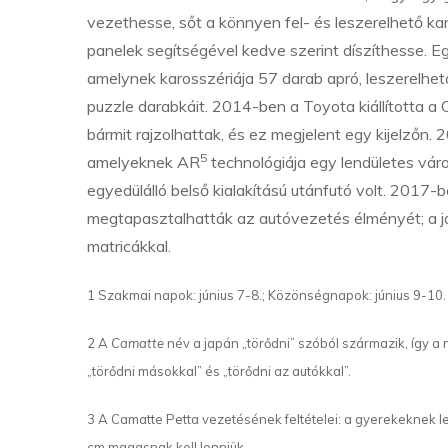
vezethesse, sőt a könnyen fel- és leszerelhető ka
panelek segítségével kedve szerint díszíthesse. 
amelynek karosszériája 57 darab apró, leszerelhető
puzzle darabkáit. 2014-ben a Toyota kiállította 
bármit rajzolhattak, és ez megjelent egy kijelzőn
5
amelyeknek AR
technológiája egy lendületes váro
egyedülálló belső kialakítású utánfutó volt. 2017
megtapasztalhatták az autóvezetés élményét; a já
matricákkal.
1 Szakmai napok: június 7-8.; Közönségnapok: június 9-10.
2 A
Camatte
név a japán „törődni” szóból származik, így a 
„törődni másokkal” és „törődni az autókkal”.
3 A Camatte Petta vezetésének feltételei: a gyerekeknek 
cm magasnak kell lenniük.