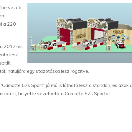
ébe vezeti
on
ol a 220
 a 2017-es
ata lesz.
zítik,
ók hátuljára egy utazótáska lesz rögzítve.
 ‘Camatte 57s Sport” jármű is látható lesz a standon, és azok 
imulátort, helyette vezethetik a Camatte 57s Sportot.