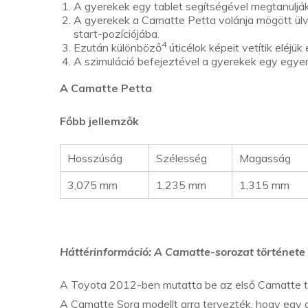
A gyerekek egy tablet segítségével megtanulják
A gyerekek a Camatte Petta volánja mögött ülv
start-pozíciójába.
4
Ezután különböző
úticélok képeit vetítik eléjü
A szimuláció befejeztével a gyerekek egy egyen
A Camatte Petta
Főbb jellemzők
Hosszúság
Szélesség
Magasság
3,075 mm
1,235 mm
1,315 mm
Háttérinformáció: A Camatte-sorozat története
A Toyota 2012-ben mutatta be az első Camatte t
A Camatte Sora modellt arra tervezték, hogy egy 