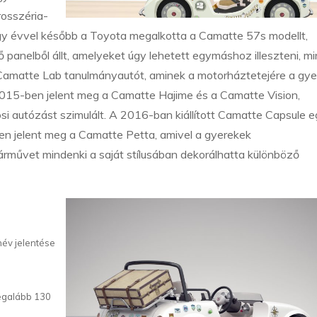
rosszéria-
Egy évvel később a Toyota megalkotta a Camatte 57s modellt,
 panelből állt, amelyeket úgy lehetett egymáshoz illeszteni, mi
a Camatte Lab tanulmányautót, aminek a motorháztetejére a gy
. 2015-ben jelent meg a Camatte Hajime és a Camatte Vision,
si autózást szimulált. A 2016-ban kiállított Camatte Capsule 
-ben jelent meg a Camatte Petta, amivel a gyerekek
rművet mindenki a saját stílusában dekorálhatta különböző
név jelentése
legalább 130