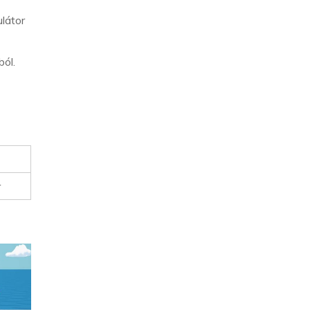
látor
ól.
r