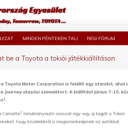
LYZAT
MINDEN PÉNTEKEN TALI
RÉGI FÓRUM
 be a Toyota a tokiói játékkiállításon
a Toyota Motor Corporation is felállít egy standot, ahol 
e Journey utazási szimulátort.
A kiállítást június 7-10. kö
1
en
.
2
a Camatte
tanulmányautó-sorozat egy-egy új tagját a Tokiói
rmekeiket, hogy közelebbről is megismerkedjenek az autókkal.