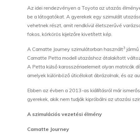
Az idei rendezvényen a Toyota az utazás élmény
be a látogatókat. A gyerekek egy szimulált utazás
vehetnek részt, amit rendkívül életszerűvé varázs
fokos, körkörös kijelzőre kivetített kép.
3
A Camatte Journey szimulátorban használt
jármű
Camatte Petta modell utazáshoz átalakított változ
A Petta külső karosszériaelemeit olyan matricák dís
amelyek különböző úticélokat ábrázolnak, és az aut
Ebben az évben a 2013-as kiállításról már ismerős
gyerekek, akik nem tudják kipróbálni az utazási sz
A szimulációs vezetési élmény
Camatte Journey