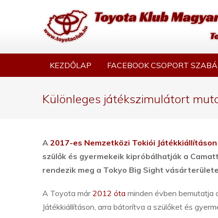
KEZDŐLAP
FACEBOOK CSOPORT SZABÁ
Különleges játékszimulátort mutat
A
2017-es Nemzetközi Tokiói Játékkiállításon
szülők és gyermekeik kipróbálhatják a Camatt
rendezik meg a Tokyo Big Sight vásárterület
A Toyota már
2012 óta
minden évben bemutatja 
Játékkiállításon, arra bátorítva a szülőket és gye