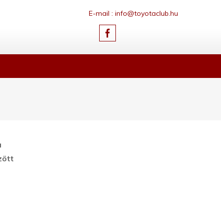
E-mail : info@toyotaclub.hu
a
zött