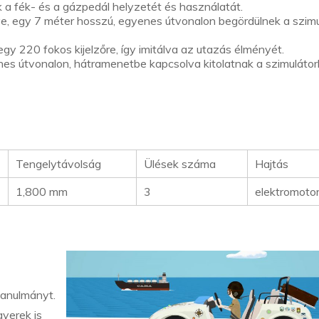
 a fék- és a gázpedál helyzetét és használatát.
e, egy 7 méter hosszú, egyenes útvonalon begördülnek a szimu
k egy 220 fokos kijelzőre, így imitálva az utazás élményét.
es útvonalon, hátramenetbe kapcsolva kitolatnak a szimulátorb
Tengelytávolság
Ülések száma
Hajtás
1,800 mm
3
elektromoto
anulmányt.
gyerek is