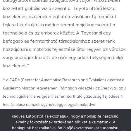
közzétett globális vízió szerint a „Toyota úttörő lesz a
közlekedés jövőjének meghatározásában. Új formákat
fejleszt ki, és újfajta módon teremt majd kapcsolatot a
technológia és az emberek között. A Toyotánál egy
befogadó és fenntartható társadalomhoz szeretnénk
hozzájárulni a mobilitás fejlesztése által, legyen az városok
vagy országok közötti, de akár egy adott helységen belüli
közlekedés.”
*
a CARe (Center for Automotive Research and Evolution) kutatást a
Guglielmo Marconi egyetemen, Rómában végezték az Enea-val, az új
technológiákért, energiáért, és fenntartható gazdasági fejlődésért
felelős olasz nemzeti ügynökséggel együttműködve.
Kedves Látogató! Tájékoztatjuk, hogy a honlap felhasználói
élmény fokozásának érdekében sütiket alkalmazunk. A
honlapunk használatával ön a tájékoztatásunkat tudomásul