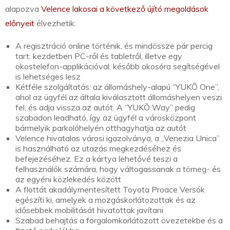
alapozva
Velence lakosai a következő újító megoldások
előnyeit
élvezhetik:
A regisztráció online történik, és mindössze pár percig
tart: kezdetben PC-ről és tabletről, illetve egy
okostelefon-applikációval, később okosóra segítségével
is lehetséges lesz
Kétféle szolgáltatás: az állomáshely-alapú “YUKÕ One”,
ahol az ügyfél az általa kiválasztott állomáshelyen veszi
fel, és adja vissza az autót. A “YUKÕ Way” pedig
szabadon leadható, így az ügyfél a városközpont
bármelyik parkolóhelyén otthagyhatja az autót
Velence hivatalos városi igazolványa, a „Venezia Unica”
is használható az utazás megkezdéséhez és
befejezéséhez. Ez a kártya lehetővé teszi a
felhasználók számára, hogy váltogassanak a tömeg- és
az egyéni közlekedés között
A flottát akadálymentesített Toyota Proace Versók
egészíti ki, amelyek a mozgáskorlátozottak és az
idősebbek mobilitását hivatottak javítani
Szabad behajtás a forgalomkorlátozott övezetekbe és a