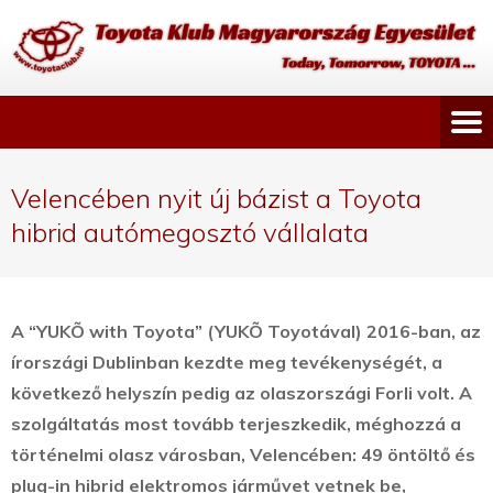
Velencében nyit új bázist a Toyota
hibrid autómegosztó vállalata
A “YUKÕ with Toyota” (YUKÕ Toyotával) 2016-ban, az
írországi Dublinban kezdte meg tevékenységét, a
következő helyszín pedig az olaszországi Forli volt. A
szolgáltatás most tovább terjeszkedik, méghozzá a
történelmi olasz városban, Velencében:
49 öntöltő és
plug-in hibrid elektromos járművet vetnek be,