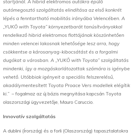
startjánál. A hibrid elektromos autókra épülő
autómegosztó szolgáltatás elindítása az első konkrét
lépés a fenntartható mobilitás irányába Velencében. A
„YUKÕ with Toyota” környezetbarát tanúsítványokkal
rendelkező hibrid elektromos flottájának köszönhetően
minden velencei lakosnak lehetősége lesz arra, hogy
csökkentse a károsanyag-kibocsátást és a forgalmi
dugókat a városban. A „YUKÕ with Toyota” szolgáltatás
mindenki, így a mozgáskorlátozottak számára is igénybe
vehető. Utóbbiak igényeit a speciális felszerelésű,
akadálymentesített Toyota Proace Vers modellek elégítik
ki.”
– fogalmaz az új bázis megnyitása kapcsán Toyota
olaszországi ügyvezetője, Mauro Caruccio.
Innovatív szolgáltatás
A dublini (Írország) és a forli (Olaszország) tapasztalatokra