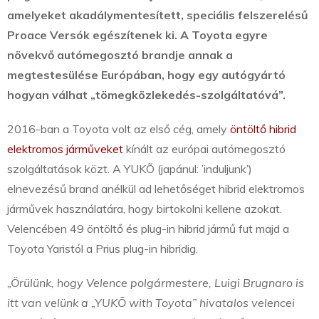
amelyeket akadálymentesített, speciális felszerelésű
Proace Versók egészítenek ki. A Toyota egyre
növekvő autómegosztó brandje annak a
megtestesülése Európában, hogy egy autógyártó
hogyan válhat „tömegközlekedés-szolgáltatóvá”.
2016-ban a Toyota volt az első cég, amely
öntöltő hibrid
elektromos járműveket
kínált az európai autómegosztó
szolgáltatások közt. A YUKÕ (japánul: ’induljunk’)
elnevezésű brand anélkül ad lehetőséget hibrid elektromos
járművek használatára, hogy birtokolni kellene azokat.
Velencében 49 öntöltő és plug-in hibrid jármű fut majd a
Toyota Yaristól a Prius plug-in hibridig.
„Örülünk, hogy Velence polgármestere, Luigi Brugnaro is
itt van velünk a „YUKÕ with Toyota” hivatalos velencei