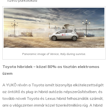
fizető parkolókba
Panoramic image of Venice, Italy during sunrise.
Toyota hibridek – közel 80%-os tisztán elektromos
üzem
A YUKÕ révén a Toyota ismét bizonyítja elkötelezettségét
az öntöltő és plug-in hibrid autózás népszerűsítésében, és
tovább növeli Toyota és Lexus hibrid felhasználók számát,
ami a világszinten immár közel tizenkétmillióra rúg. A hibrid