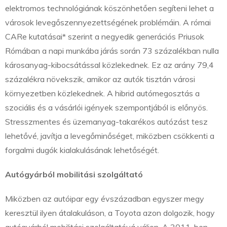
elektromos technológiának köszönhetően segíteni lehet a
városok levegőszennyezettségének problémáin. A római
CARe kutatásai* szerint a negyedik generációs Priusok
Rómában a napi munkába járás során 73 százalékban nulla
károsanyag-kibocsátással közlekednek. Ez az arány 79,4
százalékra növekszik, amikor az autók tisztán városi
környezetben közlekednek. A hibrid autómegosztás a
szociális és a vásárlói igények szempontjából is előnyös.
Stresszmentes és üzemanyag-takarékos autózást tesz
lehetővé, javítja a levegőminőséget, miközben csökkenti a
forgalmi dugók kialakulásának lehetőségét.
Autógyárból mobilitási szolgáltató
Miközben az autóipar egy évszázadban egyszer megy
keresztül ilyen átalakuláson, a Toyota azon dolgozik, hogy
autógyárból mobilitási szolgáltatóvá váljon. A 2011-ben