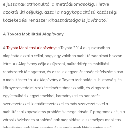
eljussanak otthonuktól a metróállomásokig, illetve
azoktól úti céljukig, azzal a nagykapacitású közösségi
közlekedési rendszer kihasználtsága is javítható.”
A Toyota Mobilitási Alapítvány
A
Toyota Mobilitási Alapítványt
a Toyota 2014 augusztusában
alapította azzal a céllal, hogy egy valóban mobil társadalmat hozzon
létre. Az Alapítvány célja az újszerű, működőképes mobilitási
rendszerek támogatása, és ezzel az egyenlőtlenségek felszámolása
a mobilitás terén. Az Alapítvány a Toyota technológiai, biztonsági és
környezetvédelmi szakértelmére támaszkodik, és világszerte
együttműködik egyetemekkel, kormányzati és nonprofit
szervezetekkel, kutatóintézetekkel és más szervezetekkel a
mobilitással kapcsolatos problémák megoldásán. E programok célja a
városi közlekedés problémáinak megoldása, a személyes mobilitás
lehetőségeinek kiterjesztése és megoldások kidolgozása az új