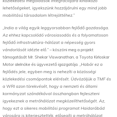
közlekedési megoldások integrációjára kínálkozó
lehetőségeket, igyekszünk hozzájárulni egy mind jobb
mobilitású társadalom létrejöttéhez.”
„India a világ egyik leggyorsabban fejlődő gazdasága.
Az ehhez kapcsolódó városiasodás és a folyamatosan
fejlődő infrastruktúra-hálózat a népesség gyors
vándorlását idézte elő.”
– köszöni meg a projekt
támogatását Mr. Shekar Viswanathan, a Toyota Kirloskar
Motor alelnöke és ügyvezető igazgatója.
„Habár ez a
fejlődés jele, egyben meg is nehezíti a közösségi
közlekedési csomópontok elérését. Üdvözöljük a TMF és
a WRI azon törekvését, hogy a nemzeti és állami
kormányzat szándékával összhangban fejleszteni
igyekeznek a metróhálózat megközelíthetőségét. Az,
hogy ezt a sikeres mobilitási programot Haidarábád
városára is kiterjesztették, elősegíti a metróhálózat