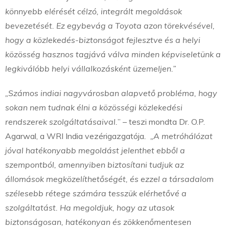
könnyebb elérését célzó, integrált megoldások
bevezetését. Ez egybevág a Toyota azon törekvésével,
hogy a közlekedés-biztonságot fejlesztve és a helyi
közösség hasznos tagjává válva minden képviseletünk a
legkiválóbb helyi vállalkozásként üzemeljen.”
„Számos indiai nagyvárosban alapvető probléma, hogy
sokan nem tudnak élni a közösségi közlekedési
rendszerek szolgáltatásaival.
” – teszi mondta Dr. O.P.
Agarwal, a WRI India vezérigazgatója
. „A metróhálózat
jóval hatékonyabb megoldást jelenthet ebből a
szempontból, amennyiben biztosítani tudjuk az
állomások megközelíthetőségét, és ezzel a társadalom
szélesebb rétege számára tesszük elérhetővé a
szolgáltatást. Ha megoldjuk, hogy az utasok
biztonságosan, hatékonyan és zökkenőmentesen