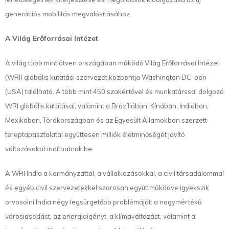
generációs mobilitás megvalósításához.
A Világ Erőforrásai Intézet
A világ több mint ötven országában működő Világ Erőforrásai Intézet
(WRI) globális kutatási szervezet központja Washington DC-ben
(USA) található. A több mint 450 szakértővel és munkatárssal dolgozó
WRI globális kutatásai, valamint a Brazíliában, Kínában, Indiában,
Mexikóban, Törökországban és az Egyesült Államokban szerzett
tereptapasztalatai együttesen milliók életminőségét javító
változásokat indíthatnak be.
A WRI India a kormányzattal, a vállalkozásokkal, a civil társadalommal
és egyéb civil szervezetekkel szorosan együttműködve igyekszik
orvosolni India négy legsürgetőbb problémáját: a nagymértékű
városiasodást, az energiaigényt, a klímaváltozást, valamint a