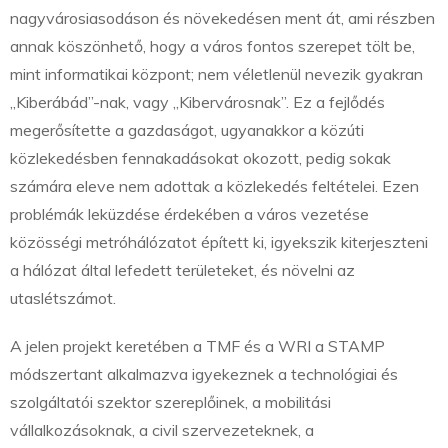
nagyvárosiasodáson és növekedésen ment át, ami részben
annak köszönhető, hogy a város fontos szerepet tölt be,
mint informatikai központ; nem véletlenül nevezik gyakran
„Kiberábád”-nak, vagy „Kibervárosnak”. Ez a fejlődés
megerősítette a gazdaságot, ugyanakkor a közúti
közlekedésben fennakadásokat okozott, pedig sokak
számára eleve nem adottak a közlekedés feltételei. Ezen
problémák leküzdése érdekében a város vezetése
közösségi metróhálózatot épített ki, igyekszik kiterjeszteni
a hálózat által lefedett területeket, és növelni az
utaslétszámot.
A jelen projekt keretében a TMF és a WRI a STAMP
módszertant alkalmazva igyekeznek a technológiai és
szolgáltatói szektor szereplőinek, a mobilitási
vállalkozásoknak, a civil szervezeteknek, a