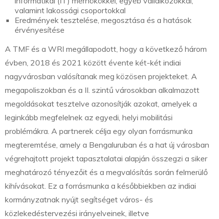
informatikai (IT) mérnökökkel, egyéb vállalkozókkal,
valamint lakossági csoportokkal
Eredmények tesztelése, megosztása és a hatások
érvényesítése
A TMF és a WRI megállapodott, hogy a következő három
évben, 2018 és 2021 között évente két-két indiai
nagyvárosban valósítanak meg közösen projekteket. A
megapoliszokban és a II. szintű városokban alkalmazott
megoldásokat tesztelve azonosítják azokat, amelyek a
leginkább megfelelnek az egyedi, helyi mobilitási
problémákra. A partnerek célja egy olyan forrásmunka
megteremtése, amely a Bengaluruban és a hat új városban
végrehajtott projekt tapasztalatai alapján összegzi a siker
meghatározó tényezőit és a megvalósítás során felmerülő
kihívásokat. Ez a forrásmunka a későbbiekben az indiai
kormányzatnak nyújt segítséget város- és
közlekedéstervezési irányelveinek, illetve