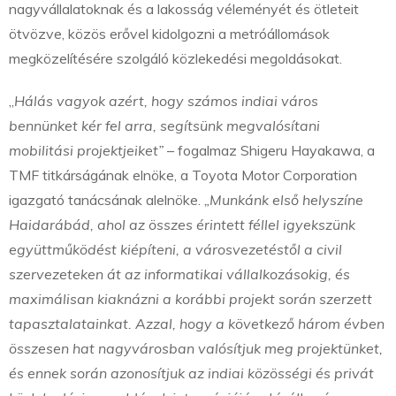
nagyvállalatoknak és a lakosság véleményét és ötleteit
ötvözve, közös erővel kidolgozni a metróállomások
megközelítésére szolgáló közlekedési megoldásokat.
„
Hálás vagyok azért, hogy számos indiai város
bennünket kér fel arra, segítsünk megvalósítani
mobilitási projektjeiket”
– fogalmaz Shigeru Hayakawa, a
TMF titkárságának elnöke, a Toyota Motor Corporation
igazgató tanácsának alelnöke.
„Munkánk első helyszíne
Haidarábád, ahol az összes érintett féllel igyekszünk
együttműködést kiépíteni, a városvezetéstől a civil
szervezeteken át az informatikai vállalkozásokig, és
maximálisan kiaknázni a korábbi projekt során szerzett
tapasztalatainkat. Azzal, hogy a következő három évben
összesen hat nagyvárosban valósítjuk meg projektünket,
és ennek során azonosítjuk az indiai közösségi és privát