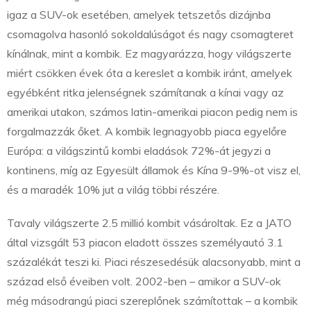
igaz a SUV-ok esetében, amelyek tetszetős dizájnba
csomagolva hasonló sokoldalúságot és nagy csomagteret
kínálnak, mint a kombik. Ez magyarázza, hogy világszerte
miért csökken évek óta a kereslet a kombik iránt, amelyek
egyébként ritka jelenségnek számítanak a kínai vagy az
amerikai utakon, számos latin-amerikai piacon pedig nem is
forgalmazzák őket. A kombik legnagyobb piaca egyelőre
Európa: a világszintű kombi eladások 72%-át jegyzi a
kontinens, míg az Egyesült államok és Kína 9-9%-ot visz el,
és a maradék 10% jut a világ többi részére.
Tavaly világszerte 2.5 millió kombit vásároltak. Ez a JATO
által vizsgált 53 piacon eladott összes személyautó 3.1
százalékát teszi ki. Piaci részesedésük alacsonyabb, mint a
század első éveiben volt. 2002-ben – amikor a SUV-ok
még másodrangú piaci szereplőnek számítottak – a kombik