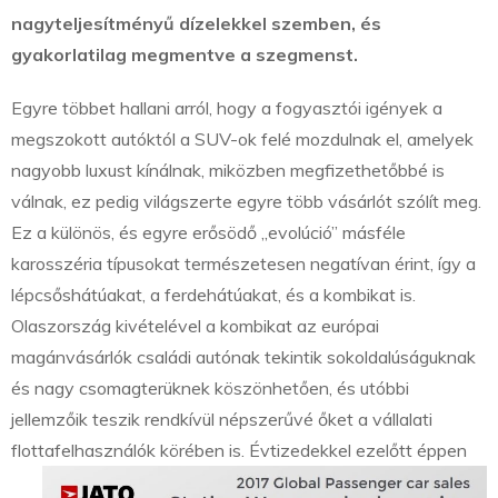
nagyteljesítményű dízelekkel szemben, és
gyakorlatilag megmentve a szegmenst.
Egyre többet hallani arról, hogy a fogyasztói igények a
megszokott autóktól a SUV-ok felé mozdulnak el, amelyek
nagyobb luxust kínálnak, miközben megfizethetőbbé is
válnak, ez pedig világszerte egyre több vásárlót szólít meg.
Ez a különös, és egyre erősödő „evolúció” másféle
karosszéria típusokat természetesen negatívan érint, így a
lépcsőshátúakat, a ferdehátúakat, és a kombikat is.
Olaszország kivételével a kombikat az európai
magánvásárlók családi autónak tekintik sokoldalúságuknak
és nagy csomagterüknek köszönhetően, és utóbbi
jellemzőik teszik rendkívül népszerűvé őket a vállalati
flottafelhasználók körében is.
Évtizedekkel ezelőtt éppen