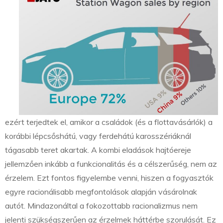
ezért terjedtek el, amikor a családok (és a flottavásárlók) a
korábbi lépcsőshátú, vagy ferdehátú karosszériáknál
tágasabb teret akartak. A kombi eladások hajtóereje
jellemzően inkább a funkcionalitás és a célszerűség, nem az
érzelem. Ezt fontos figyelembe venni, hiszen a fogyasztók
egyre racionálisabb megfontolások alapján vásárolnak
autót. Mindazonáltal a fokozottabb racionalizmus nem
jelenti szükségszerűen az érzelmek háttérbe szorulását. Ez