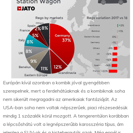
Európán kívül azonban a kombik jóval gyengébben
szerepelnek, mert a ferdehátúaknak és a kombiknak soha
nem sikerült megragadni az amerikaiak fantáziáját. Az
USA-ban soha nem voltak népszerűek, piaci részesedésük
mindig 1 százalék körül mozgott. A tengerentúlon korábban
a lépcsőshátú volt a legnépszerűbb karosszéria típus, ám
jelenleg a SUV-ok és a kisteherautók azok. Még ennél is