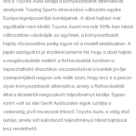
óta a Toyota Auris kínálja a környezetbarát alternatívát,
amelynek Touring Sports elnevezésű változata egyike
Európa legnépszerűbb kombijainak. A dízel hajtást már
egyáltalán nem kínáló Toyota Aurist ma már 50%-ban hibrid
változatban vásárolják az ügyfelek, a környezetbarát
hajtás részesedése pedig egyre nő a modell eladásaiban. A
japán autógyártó jó érzékkel ismerte fel, hogy a dízel hajtás
a magánvásárlók mellett a flottavásárlók körében is
tapasztalható drasztikus visszaesésével a kombik jövője
szempontjából nagyon sok múlik azon, hogy lesz e a piacon
olyan környezetbarát alternatíva, amely a flottavásárlók
által a dízelektől megszokott teljesítményt kínálja. Éppen
ezért volt az idei Genfi Autószalon egyik sztárja a
vadonatúj, jövő tavasszal érkező Toyota Auris, a világ első
autója, amely két különböző teljesítményű hibrid hajtással
lesz rendelhető.