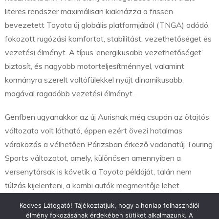
literes rendszer maximálisan kiaknázza a frissen
bevezetett Toyota új globális platformjából (TNGA) adódó,
fokozott rugózási komfortot, stabilitást, vezethetőséget és
vezetési élményt. A típus ‘energikusabb vezethetőséget’
biztosít, és nagyobb motorteljesítménnyel, valamint
kormányra szerelt váltófülekkel nyújt dinamikusabb,
magával ragadóbb vezetési élményt.
Genfben ugyanakkor az új Aurisnak még csupán az ötajtós
változata volt látható, éppen ezért övezi hatalmas
várakozás a vélhetően Párizsban érkező vadonatúj Touring
Sports változatot, amely, különösen amennyiben a
versenytársak is követik a Toyota példáját, talán nem
túlzás kijelenteni, a kombi autók megmentője lehet.
Kedves Látogató! Tájékoztatjuk, hogy a honlap felhasználói
élmény fokozásának érdekében sütiket alkalmazunk. A