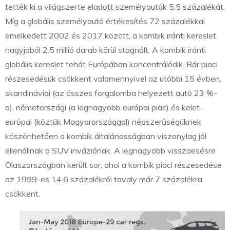
tették ki a világszerte eladott személyautók 5.5 százalékát.
Míg a globális személyautó értékesítés 72 százalékkal
emelkedett 2002 és 2017 között, a kombik iránti kereslet
nagyjából 2.5 millió darab körül stagnált. A kombik iránti
globális kereslet tehát Európában koncentrálódik. Bár piaci
részesedésük csökkent valamennyivel az utóbbi 15 évben,
skandináviai (az összes forgalomba helyezett autó 23 %-
a), németországi (a legnagyobb európai piac) és kelet-
európai (köztük Magyarországgal) népszerűségüknek
köszönhetően a kombik általánosságban viszonylag jól
ellenállnak a SUV inváziónak. A legnagyobb visszaesésre
Olaszországban került sor, ahol a kombik piaci részesedése
az 1999-es 14.6 százalékról tavaly már 7 százalékra
csökkent.