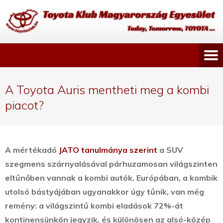
A Toyota Auris mentheti meg a kombi
piacot?
A mértékadó
JATO tanulmánya szerint
a SUV
szegmens szárnyalásával párhuzamosan világszinten
eltűnőben vannak a kombi autók.
Európában, a kombik
utolsó bástyájában ugyanakkor úgy tűnik, van még
remény: a világszintű kombi eladások 72%-át
kontinensünkön jegyzik, és különösen az alsó-közép