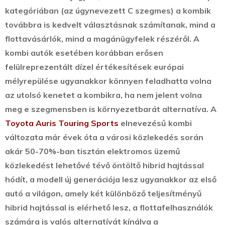
kategóriában (az úgynevezett C szegmes) a kombik
továbbra is kedvelt választásnak számítanak, mind a
flottavásárlók, mind a magánügyfelek részéről. A
kombi autók esetében korábban erősen
felülreprezentált dízel értékesítések európai
mélyrepülése ugyanakkor könnyen feladhatta volna
az utolsó kenetet a kombikra, ha nem jelent volna
meg e szegmensben is környezetbarát alternatíva. A
Toyota Auris Touring Sports
elnevezésű kombi
változata már évek óta a városi közlekedés során
akár 50-70%-ban tisztán elektromos üzemű
közlekedést lehetővé tévő öntöltő hibrid hajtással
hódít, a modell új generációja lesz ugyanakkor az első
autó a világon, amely két különböző teljesítményű
hibrid hajtással is elérhető lesz, a flottafelhasználók
számára is valós alternatívát kínálva a