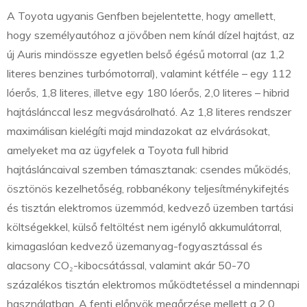
A Toyota ugyanis Genfben bejelentette, hogy amellett,
hogy személyautóhoz a jövőben nem kínál dízel hajtást, az
új Auris mindössze egyetlen belső égésű motorral (az 1,2
literes benzines turbómotorral), valamint kétféle – egy 112
lóerős, 1,8 literes, illetve egy 180 lóerős, 2,0 literes – hibrid
hajtáslánccal lesz megvásárolható. Az 1,8 literes rendszer
maximálisan kielégíti majd mindazokat az elvárásokat,
amelyeket ma az ügyfelek a Toyota full hibrid
hajtásláncaival szemben támasztanak: csendes működés,
ösztönös kezelhetőség, robbanékony teljesítménykifejtés
és tisztán elektromos üzemmód, kedvező üzemben tartási
költségekkel, külső feltöltést nem igénylő akkumulátorral,
kimagaslóan kedvező üzemanyag-fogyasztással és
alacsony CO₂-kibocsátással, valamint akár 50-70
százalékos tisztán elektromos működtetéssel a mindennapi
használatban. A fenti előnyök megőrzése mellett a 2,0