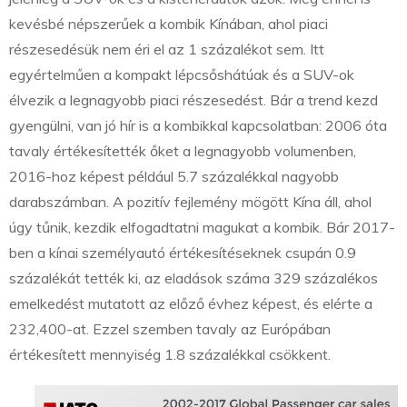
kevésbé népszerűek a kombik Kínában, ahol piaci
részesedésük nem éri el az 1 százalékot sem. Itt
egyértelműen a kompakt lépcsőshátúak és a SUV-ok
élvezik a legnagyobb piaci részesedést. Bár a trend kezd
gyengülni, van jó hír is a kombikkal kapcsolatban: 2006 óta
tavaly értékesítették őket a legnagyobb volumenben,
2016-hoz képest például 5.7 százalékkal nagyobb
darabszámban. A pozitív fejlemény mögött Kína áll, ahol
úgy tűnik, kezdik elfogadtatni magukat a kombik. Bár 2017-
ben a kínai személyautó értékesítéseknek csupán 0.9
százalékát tették ki, az eladások száma 329 százalékos
emelkedést mutatott az előző évhez képest, és elérte a
232,400-at. Ezzel szemben tavaly az Európában
értékesített mennyiség 1.8 százalékkal csökkent.