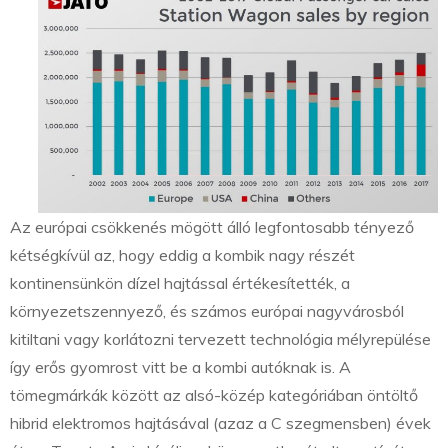
Az európai csökkenés mögött álló legfontosabb tényező
kétségkívül az, hogy eddig a kombik nagy részét
kontinensünkön dízel hajtással értékesítették, a
környezetszennyező, és számos európai nagyvárosból
kitiltani vagy korlátozni tervezett technológia mélyrepülése
így erős gyomrost vitt be a kombi autóknak is. A
tömegmárkák között az alsó-közép kategóriában öntöltő
hibrid elektromos hajtásával (azaz a C szegmensben) évek