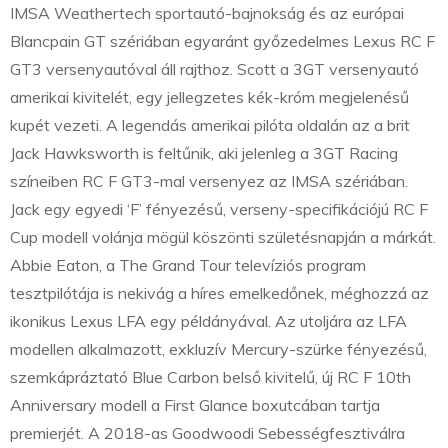
IMSA Weathertech sportautó-bajnokság és az európai
Blancpain GT szériában egyaránt győzedelmes Lexus RC F
GT3 versenyautóval áll rajthoz. Scott a 3GT versenyautó
amerikai kivitelét, egy jellegzetes kék-króm megjelenésű
kupét vezeti. A legendás amerikai pilóta oldalán az a brit
Jack Hawksworth is feltűnik, aki jelenleg a 3GT Racing
színeiben RC F GT3-mal versenyez az IMSA szériában.
Jack egy egyedi ‘F’ fényezésű, verseny-specifikációjú RC F
Cup modell volánja mögül köszönti születésnapján a márkát.
Abbie Eaton, a The Grand Tour televíziós program
tesztpilótája is nekivág a híres emelkedőnek, méghozzá az
ikonikus Lexus LFA egy példányával. Az utoljára az LFA
modellen alkalmazott, exkluzív Mercury-szürke fényezésű,
szemkápráztató Blue Carbon belső kivitelű, új RC F 10th
Anniversary modell a First Glance boxutcában tartja
premierjét. A 2018-as Goodwoodi Sebességfesztiválra