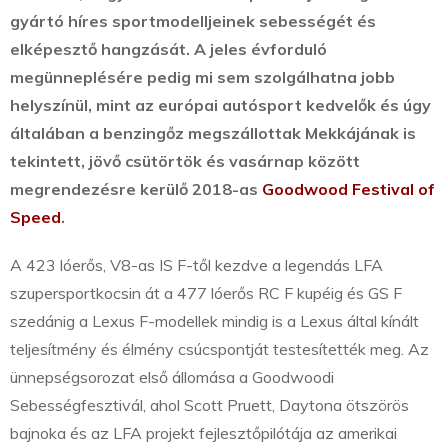
gyártó híres sportmodelljeinek sebességét és
elképesztő hangzását. A jeles évforduló
megünneplésére pedig mi sem szolgálhatna jobb
helyszínül, mint az európai autósport kedvelők és úgy
általában a benzingőz megszállottak Mekkájának is
tekintett, jövő csütörtök és vasárnap között
megrendezésre kerülő 2018-as
Goodwood Festival of
Speed
.
A 423 lóerős, V8-as IS F-től kezdve a legendás LFA
szupersportkocsin át a 477 lóerős RC F kupéig és GS F
szedánig a Lexus F-modellek mindig is a Lexus által kínált
teljesítmény és élmény csúcspontját testesítették meg. Az
ünnepségsorozat első állomása a Goodwoodi
Sebességfesztivál, ahol Scott Pruett, Daytona ötszörös
bajnoka és az LFA projekt fejlesztőpilótája az amerikai