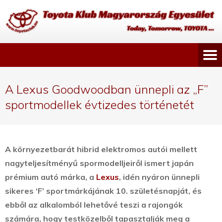
A Lexus Goodwoodban ünnepli az „F”
sportmodellek évtizedes történetét
A környezetbarát hibrid elektromos autói mellett
nagyteljesítményű spormodelljeiről ismert japán
prémium autó márka, a
Lexus
, idén nyáron ünnepli
sikeres ‘F’ sportmárkájának 10. születésnapját,
és
ebből az alkalomból lehetővé teszi a rajongók
számára, hogy testközelből tapasztalják meg a