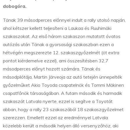
dobogóra.
Tänak 39 másodperces előnnyel indult a rally utolsó napján,
ahol kétszer kellett teljesíteni a Laukaa és Ruuhimäki
szakaszokat. Az első három szakaszon mutatott óvatos
autózás után Tänak a gyorsasági szakaszban ezen a
hétvégén megszerezte 12. szakaszgyőzelmét (öt extra
pontot kiérdemelve ezzel), ami összesítésben 32,7
másodperces előnyt hozott számára. Tänak és
másodpilótája, Martin Järveoja az autó tetején ünnepelték
győzelműket Akio Toyoda csapatelnök és Tommi Mäkinen
csapatfőnök társaságában. A futam második és harmadik
szakaszát Latvala nyerte, ezzel is segítve a Toyotát
abban, hogy a rally 23 szakaszából 18 szakaszgyőzelmet
szerezzen. Emellett ezzel az eredménnyel Latvala
közelebb került a második helyen álló versenyzőhöz, aki