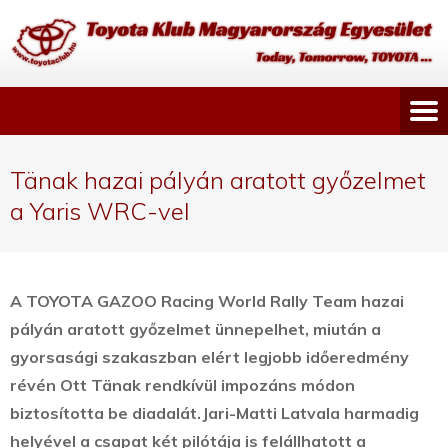
Tänak hazai pályán aratott győzelmet
a Yaris WRC-vel
A TOYOTA GAZOO Racing World Rally Team hazai
pályán aratott győzelmet ünnepelhet, miután a
gyorsasági szakaszban elért legjobb időeredmény
révén Ott Tänak rendkívül impozáns módon
biztosította be diadalát.
Jari-Matti Latvala harmadig
helyével a csapat két pilótája is felállhatott a