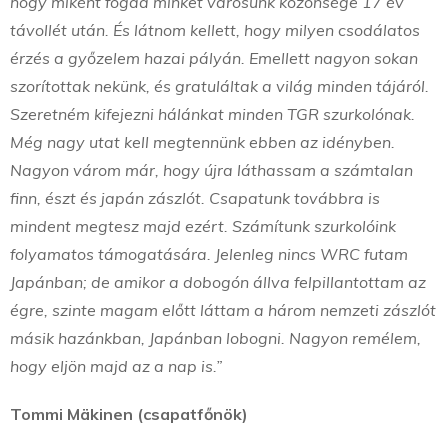
hogy miként fogad minket városunk közönsége 17 év
távollét után. És látnom kellett, hogy milyen csodálatos
érzés a győzelem hazai pályán. Emellett nagyon sokan
szorítottak nekünk, és gratuláltak a világ minden tájáról.
Szeretném kifejezni hálánkat minden TGR szurkolónak.
Még nagy utat kell megtennünk ebben az idényben.
Nagyon várom már, hogy újra láthassam a számtalan
finn, észt és japán zászlót. Csapatunk továbbra is
mindent megtesz majd ezért. Számítunk szurkolóink
folyamatos támogatására. Jelenleg nincs WRC futam
Japánban; de amikor a dobogón állva felpillantottam az
égre, szinte magam előtt láttam a három nemzeti zászlót
másik hazánkban, Japánban lobogni. Nagyon remélem,
hogy eljön majd az a nap is.”
Tommi Mäkinen (csapatfőnök)