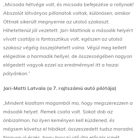
„
Micsoda hétvége volt, és micsoda befejezése a rallynak!
Abszolút látványos pillanatok voltak, különösen, amikor
Ottnak sikerült megnyernie az utolsó szakaszt.
Hihetetlenül jól vezetett. Jari-Mattinak a második helyért
vívott csatája is fantasztikus volt, egészen az utolsó
szakasz végéig összejöhetett volna. Végül meg kellett
elégednie a harmadik hellyel, de összességében nagyon
elégedett vagyok ezzel az eredménnyel itt a hazai
pályánkon.”
Jari-Matti Latvala (a 7. rajtszámú autó pilótája)
„Mindent kiadtam magamból ma, hogy megszerezzem a
második helyet. Remek csata volt. Sokat dob az
önbizalmon, ha ilyen keményen kell küzdened, és
mégsem követsz el hibákat, összeszedett tudsz maradni.
Nagyon jó érzés, hogy hosszú idő óta először ismét