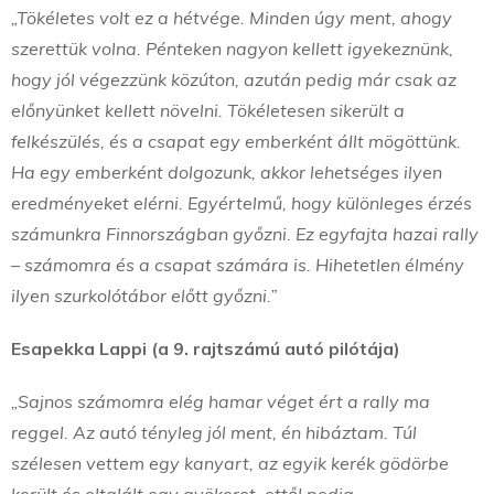
„Tökéletes volt ez a hétvége. Minden úgy ment, ahogy
szerettük volna. Pénteken nagyon kellett igyekeznünk,
hogy jól végezzünk közúton, azután pedig már csak az
előnyünket kellett növelni. Tökéletesen sikerült a
felkészülés, és a csapat egy emberként állt mögöttünk.
Ha egy emberként dolgozunk, akkor lehetséges ilyen
eredményeket elérni. Egyértelmű, hogy különleges érzés
számunkra Finnországban győzni. Ez egyfajta hazai rally
– számomra és a csapat számára is. Hihetetlen élmény
ilyen szurkolótábor előtt győzni.”
Esapekka Lappi (a 9. rajtszámú autó pilótája)
„Sajnos számomra elég hamar véget ért a rally ma
reggel. Az autó tényleg jól ment, én hibáztam. Túl
szélesen vettem egy kanyart, az egyik kerék gödörbe
került és eltalált egy gyökeret, ettől pedig