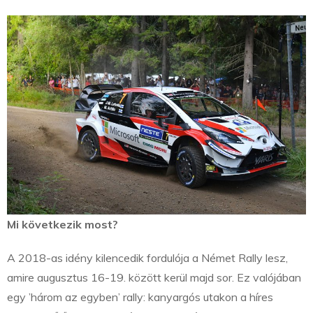
Mi következik most?
A 2018-as idény kilencedik fordulója a Német Rally lesz,
amire augusztus 16-19. között kerül majd sor. Ez valójában
egy ’három az egyben’ rally: kanyargós utakon a híres