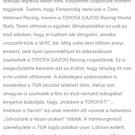
dobogó legfelső fokán állni. Köszönöm csapatunk minden
tagjának. Tudom, hogy Finnország nemcsak a Tomi
Mäkinen Racing, hanem a TOYOTA GAZOO Racing World
Rally Team otthona is egyben. Mindazonáltal ez volt az
első alkalom, hogy el tudtam ide látogatni, amióta
visszatértünk a WRC-be. Még soha nem láttam ennyi
embert, akik ilyen szenvedéllyel és lelkesedéssel
szurkoltak a TOYOTA GAZOO Racing csapatának. Ez is
megerősítette bennem azt az érzést, hogy tényleg itt van
a mi valódi otthonunk. A különleges szakaszokon is
mindenhol a TGR zászlóit lehetett látni, illetve azt,
ahogyan a szurkolók a finn és észt nemzeti lobogókat
lengetve kiabálják, hogy „Imádom a TOYOTÁT!’” „
Imádom a Yarist!” Az utak mentén ott vannak a hatalmas
„Üdvözlünk a hazai utakon!” táblák. A hamburgerező
személyzete is TGR logós pólókat visel. Látnom kellett,