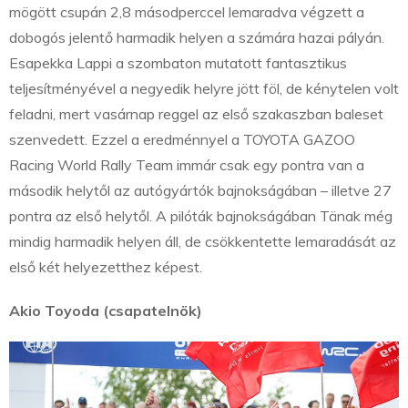
mögött csupán 2,8 másodperccel lemaradva végzett a
dobogós jelentő harmadik helyen a számára hazai pályán.
Esapekka Lappi a szombaton mutatott fantasztikus
teljesítményével a negyedik helyre jött föl, de kénytelen volt
feladni, mert vasárnap reggel az első szakaszban baleset
szenvedett. Ezzel a eredménnyel a TOYOTA GAZOO
Racing World Rally Team immár csak egy pontra van a
második helytől az autógyártók bajnokságában – illetve 27
pontra az első helytől. A pilóták bajnokságában Tänak még
mindig harmadik helyen áll, de csökkentette lemaradását az
első két helyezetthez képest.
Akio Toyoda (csapatelnök)