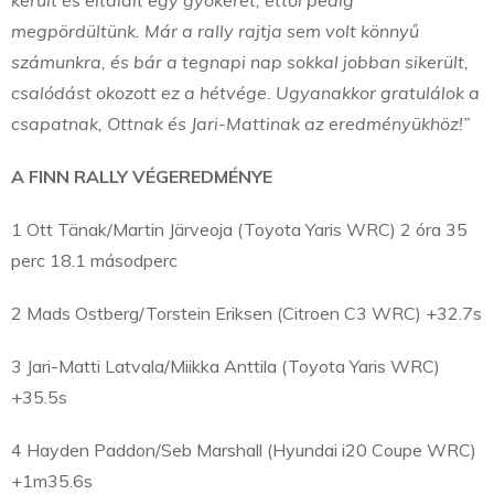
megpördültünk. Már a rally rajtja sem volt könnyű
számunkra, és bár a tegnapi nap sokkal jobban sikerült,
csalódást okozott ez a hétvége. Ugyanakkor gratulálok a
csapatnak, Ottnak és Jari-Mattinak az eredményükhöz!”
A FINN RALLY VÉGEREDMÉNYE
1 Ott Tänak/Martin Järveoja (Toyota Yaris WRC) 2 óra 35
perc 18.1 másodperc
2 Mads Ostberg/Torstein Eriksen (Citroen C3 WRC) +32.7s
3 Jari-Matti Latvala/Miikka Anttila (Toyota Yaris WRC)
+35.5s
4 Hayden Paddon/Seb Marshall (Hyundai i20 Coupe WRC)
+1m35.6s