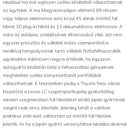
ráadásul ma már egészen széles kínálatból választhatnak
az ügyfelek. A ma Magyarországon elérhető 89 részen
vagy teljese elektromos autó közül 45 darab öntöltő full
hibrid, 30 plug-in hibrid és 13 akkumulátoros elektromos. A
mára az autópiac zöldülésének élharcosává váló, azt nem
egyszer presztízs és vállalati imázs szempontból is
rendkívül hangsúlyosnak tartó vállalati flottafelhasználók
ugyanakkor különösen nagyra értékelik, ha egyazon
autógyártó kínálatán belül a felhasználási igényeknek
megfelelően széles környezetbarát portfólióból
választhatnak. E tekintetben pedig a Toyota Yaris városi
kisautótól a Lexus LC szupersportkupéig gyakorlatilag
minden szegmensben full hibrideket kínáló japán gyártónak
megint csak nincs ellenfele. Jelenleg tehát a valóban
praktikus zöld autó választást az öntöltő full hibridek
jelentik, és ha a japán gyártó versenytársai labdába akarnak