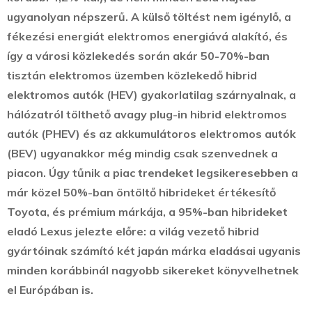
ugyanolyan népszerű.
A külső töltést nem igénylő, a
fékezési energiát elektromos energiává alakító, és
így a városi közlekedés során akár 50-70%-ban
tisztán elektromos üzemben közlekedő hibrid
elektromos autók (HEV) gyakorlatilag szárnyalnak, a
hálózatról tölthető avagy plug-in hibrid elektromos
autók (PHEV) és az akkumulátoros elektromos autók
(BEV) ugyanakkor még mindig csak szenvednek a
piacon. Úgy tűnik a piac trendeket legsikeresebben a
már közel 50%-ban öntöltő hibrideket értékesítő
Toyota, és prémium márkája, a 95%-ban hibrideket
eladó Lexus jelezte előre: a világ vezető hibrid
gyártóinak számító két japán márka eladásai ugyanis
minden korábbinál nagyobb sikereket könyvelhetnek
el Európában is.