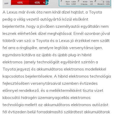
A Lexus már évek óta nem kínál dízel hajtást, a Toyota
pedig a világ vezető autógyártói közül elsőként
bejelentette, hogy a jövőben személyautói egyáltalán nem
lesznek elérhetőek dízel meghajtással. Ennél azonban jóval
többről van szó: a Toyota és a Lexus jó érzékkel nem szállt
fel arra a ringlispílre, amelyre legtöbb versenytársa igen,
egymásra licitálva az újabb és újabb plug-in hibrid
elektromos (amely technológiát egyébiránt szintén a
Toyota jegyez) és akkumulátoros elektromos modellekkel
kapcsolatos bejelentésekre. A hibrid elektromos technológia
fejlesztésében versenytársaival szemben évtizedes
előnnyel rendelkező, és a melléktermékként tiszta vizet
kibocsátó hidrogén üzemanyagcellás elektromos
technológia mellett az akkumulátoros elektromos autózást
fél évtizeden belül forradalmasító szilárdtest akkumulátorok