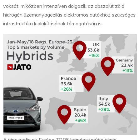
voksát, miközben intenzíven dolgozik az abszolút zöld
hidrogén üzemanyagcellás elektromos autókhoz szükséges
infrastruktúra kialakításának támogatásán is.
A piac pedig az Európa TOP5 legnépszerűbb hibrid