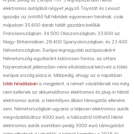
elektromos autójából négyet jegyző Toyotát és Lexust
igazolja: az öntöltő full hibridek egyenesen tarolnak, csak
májusban 35.600 darab talált gazdára belőlük
Franciaországban, 34.500 Olaszországban, 33.600 az
Nagy-Britanniában, 28.400 Spanyolországban, és 23.400
Németországban. Európa legnagyobb autópiacaként
Németország egyébiránt különösen fontos, az ottani
folyamatokat jellemzően némi eltolódással leköveti a többi
európai ország piaca is. Márpedig, ahogy az a napokban
több híradásban
is megjelent, a német vásárlóknak ma még
nem kellenek az akkumulátoros elektromos és plug-in hibrid
elektromos autók, a tekintélyes állami támogatás ellenére
sem. Németországban ugyanis a teljesen elektromos autók
megvásárlásához 4000 euró, a hálózatról tölthető hibrid
elektromos autók esetében pedig 3000 euró támogatást
igényelhetnek a vásárlók: a német kormány a 2016 és