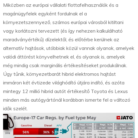
Miközben az európai vállalati flottafelhasználók és a
magánügyfelek egyként fordulnak el a
környezetszennyező, számos európai városból kitiltani
vagy korlátozni tervezett (és így nehezen kalkulálható
maradványértékű) dízelektől, és előtérbe kerülnek az
alternatív hajtások, utóbbiak közül vannak olyanok, amelyek
valódi áttörést könyvelhetnek el, és olyanok is, amelyek
még mindig csak marginális értékesítéseket produkálnak.
Úgy tűnik, környezetbarát hibrid elektromos hajtást
immáron két évtizede világhódító útjára indító, és azóta
mintegy 12 millió hibrid autót értékesítő Toyota és Lexus
minden más autógyártónál korábban ismerte fel a változó
idők szelét.