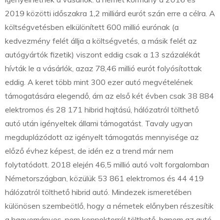
2019 közötti időszakra 1,2 milliárd eurót szán erre a célra. A
költségvetésben elkülönített 600 millió eurónak (a
kedvezmény felét állja a költségvetés, a másik felét az
autógyártók fizetik) viszont eddig csak a 13 százalékát
hívták le a vásárlók, azaz 78,46 millió eurót folyósítottak
eddig. A keret több mint 300 ezer autó megvételének
támogatására elegendő, ám az első két évben csak 38 884
elektromos és 28 171 hibrid hajtású, hálózatról tölthető
autó után igényeltek állami támogatást. Tavaly ugyan
megduplázódott az igényelt támogatás mennyisége az
előző évhez képest, de idén ez a trend már nem
folytatódott. 2018 elején 46,5 millió autó volt forgalomban
Németországban, közülük 53 861 elektromos és 44 419
hálózatról tölthető hibrid autó. Mindezek ismeretében
különösen szembeötlő, hogy a németek előnyben részesítik
a hagyományos, nem konnektorról tölthető, hanem az autó