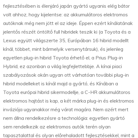
fejlesztésében is élenjáró japán gyártó ugyanis elég bátor
volt ahhoz, hogy kijelentse: az akkumulátoros elektromos
autóknak még nem jött el az ideje. Éppen ezért kínálatának
jelentős részét öntöltő full hibridek teszik ki (a Toyota és a
Lexus együtt világszerte 35, Európában 16 hibrid modellt
kínál, többet, mint bármelyik versenytársuk), és jelenleg
egyetlen plug-in hibrid Toyota érhető el, a Prius Plug-in
Hybrid, ez azonban a világ legfejlettebbje. A kínai piaci
szabályozások okán ugyan ott várhatóan további plug-in
hibrid modelleket is kínál majd a gyártó, és Kínában a
Toyota európai hibrid sikermodellje, a C-HR akkumulátoros
elektromos hajtást is kap, a két márka plug-in és elektromos
inváziója ugyanakkor még várat magára. Nem azért mert
nem állna rendelkezésre a technológia: egyetlen gyártó
sem rendelkezik az elektromos autók terén olyan
tapasztalattal és olyan előrehaladott fejlesztésekkel, mint a