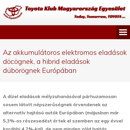
Az akkumulátoros elektromos eladások
döcögnek, a hibrid eladások
dübörögnek Európában
A dízel eladások mélyzuhanásával párhuzamosan
sosem látott népszerűségnek örvendenek az
alternatív hajtású autók Európában (májusban már
5,3%-os részesedést értek el szemben az egy évvel
korábbi 4,2%-kal), de nem minden zöld hajtás