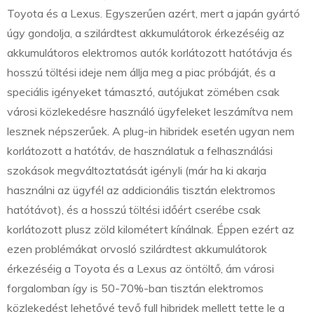
Toyota és a Lexus. Egyszerűen azért, mert a japán gyártó
úgy gondolja, a szilárdtest akkumulátorok érkezéséig az
akkumulátoros elektromos autók korlátozott hatótávja és
hosszú töltési ideje nem állja meg a piac próbáját, és a
speciális igényeket támasztó, autójukat zömében csak
városi közlekedésre használó ügyfeleket leszámítva nem
lesznek népszerűek. A plug-in hibridek esetén ugyan nem
korlátozott a hatótáv, de használatuk a felhasználási
szokások megváltoztatását igényli (már ha ki akarja
használni az ügyfél az addicionális tisztán elektromos
hatótávot), és a hosszú töltési időért cserébe csak
korlátozott plusz zöld kilométert kínálnak. Éppen ezért az
ezen problémákat orvosló szilárdtest akkumulátorok
érkezéséig a Toyota és a Lexus az öntöltő, ám városi
forgalomban így is 50-70%-ban tisztán elektromos
közlekedést lehetővé tevő full hibridek mellett tette le a