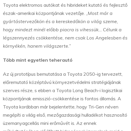
Toyota elektromos autókat és hibrideket kutató és fejlesztő
észak-amerikai központjának vezetője. „
Most már a
gyártástervezőkön és a kereskedőkön a világ szeme,
hogy mindezt minél előbb piacra is vihessük… Célunk a
légszennyezés csökkentése, nem csak Los Angelesben és
környékén, hanem világszerte.”
Több mint egyetlen teherautó
Az új prototípus bemutatása a Toyota 2050-ig tervezett,
előremutató középtávú környezetvédelmi stratégiájának
szerves része, s ebben a Toyota Long Beach-i logisztikai
központjának emisszió-csökkentése is fontos állomás. A
Toyota korábban már bejelentette, hogy Tri-Gen néven
megépíti a világ első, mezőgazdasági hulladékot hasznosító
üzemanyagcellás mini erőművét is. Az ennek