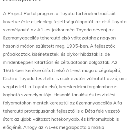
A Project Portal program a Toyota történelmi tradícióit
követve érte el jelenlegi fejlettségi állapotát: az első Toyota
személyautó az A1-es (akkor még Toyoda néven) az
üzemanyagcellás teherautó első változatához nagyon
hasonló módon született meg, 1935-ben. A fejlesztők
próbálkoztak, kísérleteztek, és olykor hibáztak is, de
mindenképpen kitartóan és céltudatosan dolgoztak. Az
1935-ben kerékre állított első A1-est maga a cégalapító,
Kiichiro Toyoda tesztelte, s csak ezután válhatott azzá, ami
végül is lett: a Toyota első, kereskedelmi forgalomban is
kapható személyautója. Hasonló tanulási és tesztelési
folyamatokon mentek keresztül az üzemanyagcellás Alfa
teherautó prototípusának fejlesztői is a Béta felé vezető
úton: az újabb változat hatékonyabb, és kifinomultabb is
elődjénél. Ahogy az A1-es megalapozta a márka