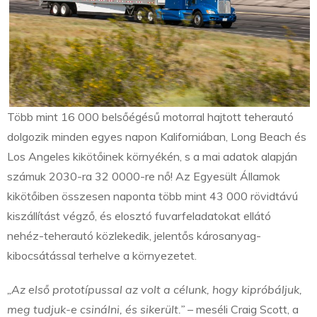
Több mint 16 000 belsőégésű motorral hajtott teherautó
dolgozik minden egyes napon Kaliforniában, Long Beach és
Los Angeles kikötőinek környékén, s a mai adatok alapján
számuk 2030-ra 32 0000-re nő! Az Egyesült Államok
kikötőiben összesen naponta több mint 43 000 rövidtávú
kiszállítást végző, és elosztó fuvarfeladatokat ellátó
nehéz-teherautó közlekedik, jelentős károsanyag-
kibocsátással terhelve a környezetet.
„Az első prototípussal az volt a célunk, hogy kipróbáljuk,
meg tudjuk-e csinálni, és sikerült.”
– meséli Craig Scott, a