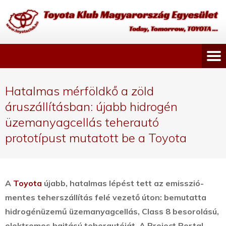
Hatalmas mérföldkő a zöld
áruszállításban: újabb hidrogén
üzemanyagcellás teherautó
prototípust mutatott be a Toyota
A
Toyota
újabb, hatalmas lépést tett az emisszió-
mentes teherszállítás felé vezető úton: bemutatta
hidrogénüzemű üzemanyagcellás, Class 8 besorolású,
elektromos hajtású teherautóját.
A Project Portal