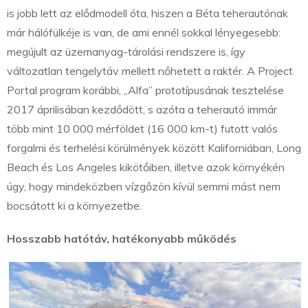
is jobb lett az elődmodell óta, hiszen a Béta teherautónak
már hálófülkéje is van, de ami ennél sokkal lényegesebb:
megújult az üzemanyag-tárolási rendszere is, így
változatlan tengelytáv mellett nőhetett a raktér. A Project
Portal program korábbi, „Alfa” prototípusának tesztelése
2017 áprilisában kezdődött, s azóta a teherautó immár
több mint 10 000 mérföldet (16 000 km-t) futott valós
forgalmi és terhelési körülmények között Kaliforniában, Long
Beach és Los Angeles kikötőiben, illetve azok környékén
úgy, hogy mindeközben vízgőzön kívül semmi mást nem
bocsátott ki a környezetbe.
Hosszabb hatótáv, hatékonyabb működés