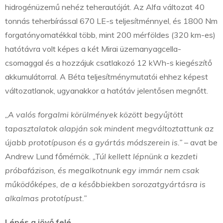
hidrogénüzemű nehéz teherautóját. Az Alfa változat 40
tonnás teherbírással 670 LE-s teljesítménnyel, és 1800 Nm
forgatónyomatékkal több, mint 200 mérföldes (320 km-es)
hatótávra volt képes a két Mirai üzemanyagcella-
csomaggal és a hozzájuk csatlakozó 12 kWh-s kiegészítő
akkumulátorral. A Béta teljesítménymutatói ehhez képest
változatlanok, ugyanakkor a hatótáv jelentősen megnőtt.
„A valós forgalmi körülmények között begyűjtött
tapasztalatok alapján sok mindent megváltoztattunk az
újabb prototípuson és a gyártás módszerein is.”
– avat be
Andrew Lund főmérnök.
„Túl kellett lépnünk a kezdeti
próbafázison, és megalkotnunk egy immár nem csak
működőképes, de a későbbiekben sorozatgyártásra is
alkalmas prototípust.”
Lépés a jövő felé