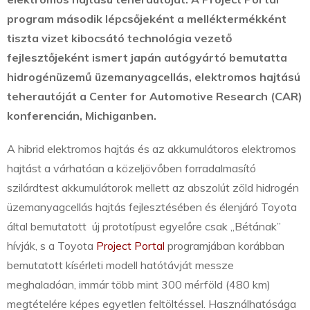
program második lépcsőjeként a melléktermékként
tiszta vizet kibocsátó technológia vezető
fejlesztőjeként ismert japán autógyártó bemutatta
hidrogénüzemű üzemanyagcellás, elektromos hajtású
teherautóját a Center for Automotive Research (CAR)
konferencián, Michiganben.
A hibrid elektromos hajtás és az akkumulátoros elektromos
hajtást a várhatóan a közeljövőben forradalmasító
szilárdtest akkumulátorok mellett az abszolút zöld hidrogén
üzemanyagcellás hajtás fejlesztésében és élenjáró Toyota
által bemutatott új prototípust egyelőre csak „Bétának”
hívják, s a Toyota
Project Portal
programjában korábban
bemutatott kísérleti modell hatótávját messze
meghaladóan, immár több mint 300 mérföld (480 km)
megtételére képes egyetlen feltöltéssel. Használhatósága