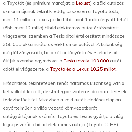
a Toyotát (és prémium márkáját, a
Lexust
) a zöld autózás
szinonimájának tekintik, eddig összesen a Toyota több,
mint 11 millió, a Lexus pedig több, mint 1 millió (együtt tehát
több, mint 12 millió) hibrid elektromos autót értékesített
világszerte, szemben a Tesla által értékesített mindössze
356.000 akkumulátoros elektromos autóval. A különbség
még látványosabb, ha a két autógyártó éves eladásait
állítjuk szembe egymással: a
Tesla tavaly 103.000
autót
adott el világszerte, a
Toyota és a Lexus 10,25 milliót
.
Erőforrások tekintetében tehát hatalmas különbség van a
két vállalat között, de stratégiai szinten is drámai eltérések
fedezhetőek fel. Miközben a zöld autók eladásai alapján
egyértelműen a világ vezető környezetbarát
autógyártójának számító Toyota és Lexus gyártja a világ
legnépszerűbb hibrid elektromos autója (Toyota C-HR)