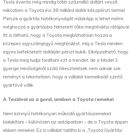
Tesla évente még mindig több százmillió dollárt veszít,
miközben a Toyota évi 38 milliárd dollár készpénzt termel.
Persze a gyártás hatékonyságát másképp is lehet mérni:
méghozzá a gyártásba fektetett tőke megtérülési rátájával.
Itt is látható, hogy a Toyota megbízhatóan hozza a
közepes egyszámjegyű megtérülést, míg a Tesla minden
egyes befektetett dollárján pénzt bukik. Elképzelhető, hogy
a Tesla meg tudja fordítani ezt a trendet, de a Model 3
gyenge minőségéről szóló híresztelések nem adnak sok
reményt a tekintetben, hogy a vállalat kiemelkedő szintű
gyártóvá válik.
A Teslával az a gond, amiben a Toyota remekel
Nem könnyű hatékonyan működő gyártóüzemeket
kialakítani – különösen az autóiparban – de a Toyota éppen
ebben remekel. Ez a vállalat találta ki a „Toyota Gyártási