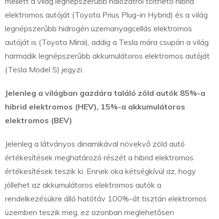
mellett a világ legnépszerűbb hálózatról tölthető hibrid
elektromos autóját (Toyota Prius Plug-in Hybrid) és a világ
legnépszerűbb hidrogén üzemanyagcellás elektromos
autóját is (Toyota Mirai), addig a Tesla mára csupán a világ
harmadik legnépszerűbb akkumulátoros elektromos autóját
(Tesla Model S) jegyzi.
Jelenleg a világban gazdára találó zöld autók 85%-a
hibrid elektromos (HEV), 15%-a akkumulátoros
elektromos (BEV)
Jelenleg a látványos dinamikával növekvő zöld autó
értékesítések meghatározó részét a hibrid elektromos
értékesítések teszik ki. Ennek oka kétségkívül az, hogy
jóllehet az akkumulátoros elektromos autók a
rendelkezésükre álló hatótáv 100%-át tisztán elektromos
üzemben teszik meg, ez azonban meglehetősen