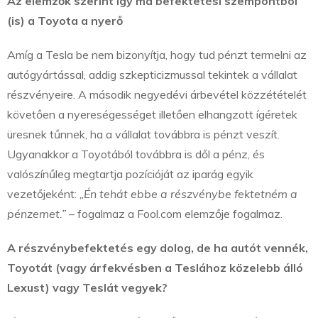
Az elemzők szerint így ma befektetési szempontból
(is) a Toyota a nyerő
Amíg a Tesla be nem bizonyítja, hogy tud pénzt termelni az
autógyártással, addig szkepticizmussal tekintek a vállalat
részvényeire. A második negyedévi árbevétel közzétételét
követően a nyereségességet illetően elhangzott ígéretek
üresnek tűnnek, ha a vállalat továbbra is pénzt veszít.
Ugyanakkor a Toyotából továbbra is dől a pénz, és
valószínűleg megtartja pozícióját az iparág egyik
vezetőjeként:
„Én tehát ebbe a részvénybe fektetném a
pénzemet.”
– fogalmaz a Fool.com elemzője fogalmaz.
A részvénybefektetés egy dolog, de ha autót vennék,
Toyotát (vagy árfekvésben a Teslához közelebb álló
Lexust) vagy Teslát vegyek?