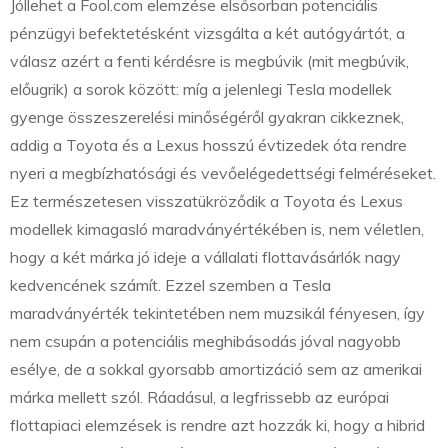
Jóllehet a Fool.com elemzése elsősorban potenciális
pénzügyi befektetésként vizsgálta a két autógyártót, a
válasz azért a fenti kérdésre is megbúvik (mit megbúvik,
előugrik) a sorok között: míg a jelenlegi Tesla modellek
gyenge összeszerelési minőségéről gyakran cikkeznek,
addig a Toyota és a Lexus hosszú évtizedek óta rendre
nyeri a megbízhatósági és vevőelégedettségi felméréseket.
Ez természetesen visszatükröződik a Toyota és Lexus
modellek kimagasló maradványértékében is, nem véletlen,
hogy a két márka jó ideje a vállalati flottavásárlók nagy
kedvencének számít. Ezzel szemben a Tesla
maradványérték tekintetében nem muzsikál fényesen, így
nem csupán a potenciális meghibásodás jóval nagyobb
esélye, de a sokkal gyorsabb amortizáció sem az amerikai
márka mellett szól. Ráadásul, a legfrissebb az európai
flottapiaci elemzések is rendre azt hozzák ki, hogy a hibrid