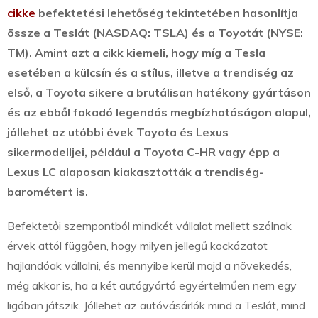
cikke
befektetési lehetőség tekintetében hasonlítja
össze a Teslát (NASDAQ: TSLA) és a Toyotát (NYSE:
TM). Amint azt a cikk kiemeli, hogy míg a Tesla
esetében a külcsín és a stílus, illetve a trendiség az
első, a Toyota sikere a brutálisan hatékony gyártáson
és az ebből fakadó legendás megbízhatóságon alapul,
jóllehet az utóbbi évek Toyota és Lexus
sikermodelljei, például a Toyota C-HR vagy épp a
Lexus LC alaposan kiakasztották a trendiség-
barométert is.
Befektetői szempontból mindkét vállalat mellett szólnak
érvek attól függően, hogy milyen jellegű kockázatot
hajlandóak vállalni, és mennyibe kerül majd a növekedés,
még akkor is, ha a két autógyártó egyértelműen nem egy
ligában játszik. Jóllehet az autóvásárlók mind a Teslát, mind