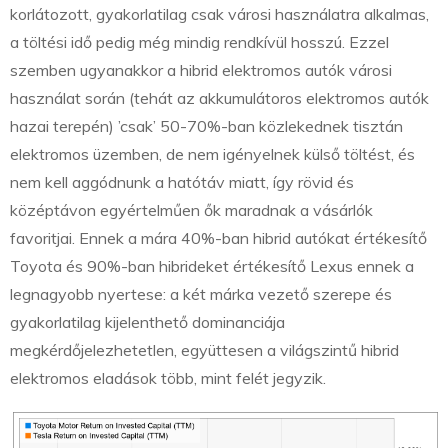
korlátozott, gyakorlatilag csak városi használatra alkalmas,
a töltési idő pedig még mindig rendkívül hosszú. Ezzel
szemben ugyanakkor a hibrid elektromos autók városi
használat során (tehát az akkumulátoros elektromos autók
hazai terepén) ’csak’ 50-70%-ban közlekednek tisztán
elektromos üzemben, de nem igényelnek külső töltést, és
nem kell aggódnunk a hatótáv miatt, így rövid és
középtávon egyértelműen ők maradnak a vásárlók
favoritjai. Ennek a mára 40%-ban hibrid autókat értékesítő
Toyota és 90%-ban hibrideket értékesítő Lexus ennek a
legnagyobb nyertese: a két márka vezető szerepe és
gyakorlatilag kijelenthető dominanciája
megkérdőjelezhetetlen, együttesen a világszintű hibrid
elektromos eladások több, mint felét jegyzik.