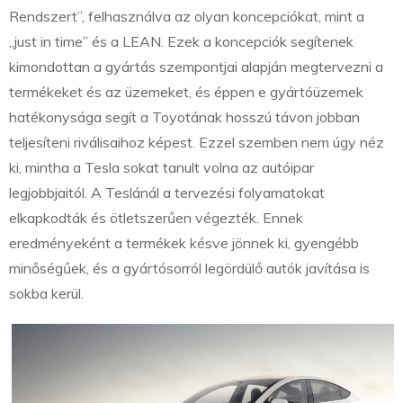
Rendszert”, felhasználva az olyan koncepciókat, mint a
„just in time” és a LEAN. Ezek a koncepciók segítenek
kimondottan a gyártás szempontjai alapján megtervezni a
termékeket és az üzemeket, és éppen e gyártóüzemek
hatékonysága segít a Toyotának hosszú távon jobban
teljesíteni riválisaihoz képest. Ezzel szemben nem úgy néz
ki, mintha a Tesla sokat tanult volna az autóipar
legjobbjaitól. A Teslánál a tervezési folyamatokat
elkapkodták és ötletszerűen végezték. Ennek
eredményeként a termékek késve jönnek ki, gyengébb
minőségűek, és a gyártósorról legördülő autók javítása is
sokba kerül.