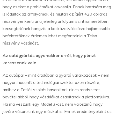
hogy ezeket a problémákat orvosolja. Ennek hatására meg
is lódultak az árfolyamok, és miután az ígért 420 dolláros
részvényenkénti ár a jelenleg árfolyam szint ismeretében
kecsegtetőnek hangzik, a kockázatvállalásra hajlamosabb
befektetőknek érdemes lehet megfontolnia a Telsa
részvény vásárlást.
Az autógyártás ugyanakkor arról, hogy pénzt
keressenek vele
Az autóipar – mint általában a gyártó vállalkozások – nem
nagyon hasonlít a technológiai szektor azon részére,
amihez a Teslát szokás hasonlítani: nincs rendszeres
bevétel abból, hogy vásárlókat csábítanak a platformjukra.
Ha ma veszünk egy Model 3-ast, nem valószínű, hogy
jövőre vásárolunk egy másikat is. Ennek eredményeként az