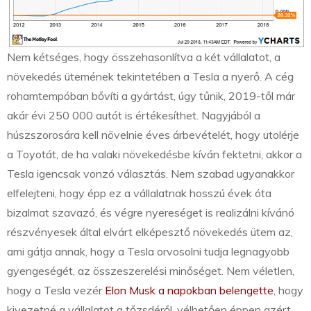
Nem kétséges, hogy összehasonlítva a két vállalatot, a
növekedés ütemének tekintetében a Tesla a nyerő. A cég
rohamtempóban bővíti a gyártást, úgy tűnik, 2019-től már
akár évi 250 000 autót is értékesíthet. Nagyjából a
húszszorosára kell növelnie éves árbevételét, hogy utolérje
a Toyotát, de ha valaki növekedésbe kíván fektetni, akkor a
Tesla igencsak vonzó választás. Nem szabad ugyanakkor
elfelejteni, hogy épp ez a vállalatnak hosszú évek óta
bizalmat szavazó, és végre nyereséget is realizálni kívánó
részvényesek által elvárt elképesztő növekedés ütem az,
ami gátja annak, hogy a Tesla orvosolni tudja legnagyobb
gyengeségét, az összeszerelési minőséget. Nem véletlen,
hogy a Tesla vezér
Elon Musk a napokban belengette
, hogy
kivezetné a vállalatot a tőzsdéről, vélhetően éppen azért,