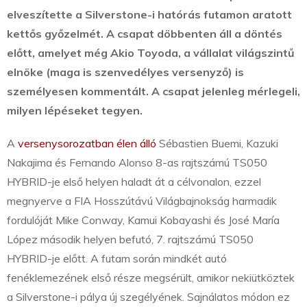
elveszítette a Silverstone-i hatórás futamon aratott
kettős győzelmét. A csapat döbbenten áll a döntés
előtt, amelyet még Akio Toyoda, a vállalat világszintű
elnöke (maga is szenvedélyes versenyző) is
személyesen kommentált. A csapat jelenleg mérlegeli,
milyen lépéseket tegyen.
A
versenysorozatban élen álló
Sébastien Buemi, Kazuki
Nakajima és Fernando Alonso 8-as rajtszámú TS050
HYBRID-je első helyen haladt át a célvonalon, ezzel
megnyerve a FIA Hosszútávú Világbajnokság harmadik
fordulóját Mike Conway, Kamui Kobayashi és José María
López második helyen befutó, 7. rajtszámú TS050
HYBRID-je előtt. A futam során mindkét autó
fenéklemezének első része megsérült, amikor nekiütköztek
a Silverstone-i pálya új szegélyének. Sajnálatos módon ez