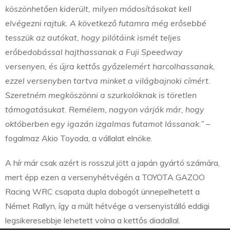
köszönhetően kiderült, milyen módosításokat kell
elvégezni rajtuk. A következő futamra még erősebbé
tesszük az autókat, hogy pilótáink ismét teljes
erőbedobással hajthassanak a Fuji Speedway
versenyen, és újra kettős győzelemért harcolhassanak,
ezzel versenyben tartva minket a világbajnoki címért.
Szeretném megköszönni a szurkolóknak is töretlen
támogatásukat. Remélem, nagyon várják már, hogy
októberben egy igazán izgalmas futamot lássanak.”
–
fogalmaz Akio Toyoda, a vállalat elnöke.
A hír már csak azért is rosszul jött a japán gyártó számára,
mert épp ezen a versenyhétvégén a TOYOTA GAZOO
Racing WRC csapata dupla dobogót ünnepelhetett a
Német Rallyn, így a múlt hétvége a versenyistálló eddigi
legsikeresebbje lehetett volna a kettős diadallal.