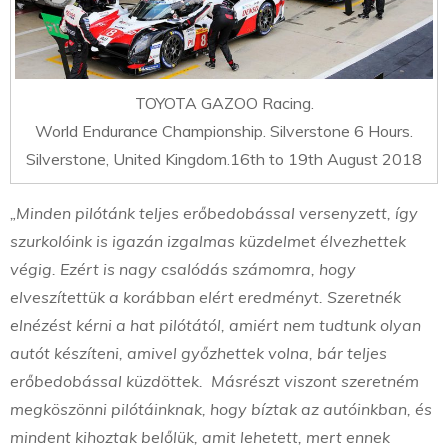
TOYOTA GAZOO Racing.
World Endurance Championship. Silverstone 6 Hours.
Silverstone, United Kingdom.16th to 19th August 2018
„Minden pilótánk teljes erőbedobással versenyzett, így
szurkolóink is igazán izgalmas küzdelmet élvezhettek
végig. Ezért is nagy csalódás számomra, hogy
elveszítettük a korábban elért eredményt. Szeretnék
elnézést kérni a hat pilótától, amiért nem tudtunk olyan
autót készíteni, amivel győzhettek volna, bár teljes
erőbedobással küzdöttek. Másrészt viszont szeretném
megköszönni pilótáinknak, hogy bíztak az autóinkban, és
mindent kihoztak belőlük, amit lehetett, mert ennek